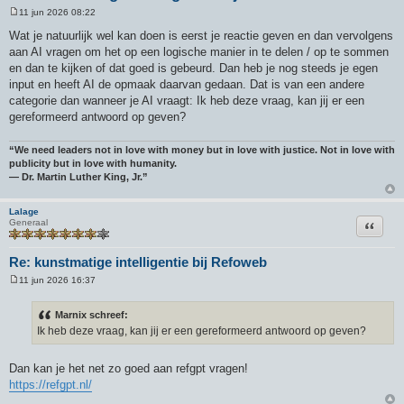
11 jun 2026 08:22
B
e
Wat je natuurlijk wel kan doen is eerst je reactie geven en dan vervolgens
r
aan AI vragen om het op een logische manier in te delen / op te sommen
i
c
en dan te kijken of dat goed is gebeurd. Dan heb je nog steeds je egen
h
input en heeft AI de opmaak daarvan gedaan. Dat is van een andere
t
categorie dan wanneer je AI vraagt: Ik heb deze vraag, kan jij er een
gereformeerd antwoord op geven?
“We need leaders not in love with money but in love with justice. Not in love with
publicity but in love with humanity.
― Dr. Martin Luther King, Jr.”
Lalage
Citeer
Generaal
Re: kunstmatige intelligentie bij Refoweb
11 jun 2026 16:37
B
e
r
Marnix schreef:
i
Ik heb deze vraag, kan jij er een gereformeerd antwoord op geven?
c
h
t
Dan kan je het net zo goed aan refgpt vragen!
https://refgpt.nl/