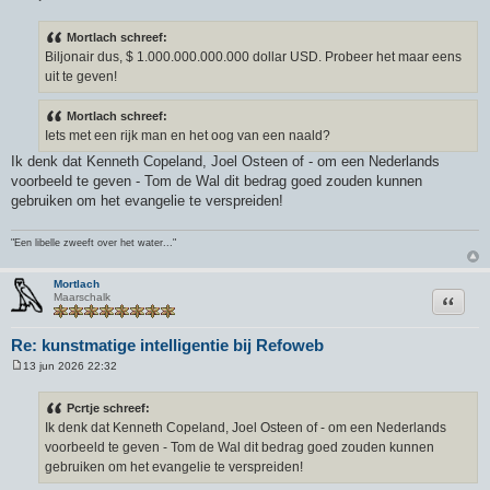
B
e
r
Mortlach schreef:
i
Biljonair dus, $ 1.000.000.000.000 dollar USD. Probeer het maar eens
c
h
uit te geven!
t
Mortlach schreef:
Iets met een rijk man en het oog van een naald?
Ik denk dat Kenneth Copeland, Joel Osteen of - om een Nederlands
voorbeeld te geven - Tom de Wal dit bedrag goed zouden kunnen
gebruiken om het evangelie te verspreiden!
"Een libelle zweeft over het water..."
Mortlach
Citeer
Maarschalk
Re: kunstmatige intelligentie bij Refoweb
13 jun 2026 22:32
B
e
r
Pcrtje schreef:
i
Ik denk dat Kenneth Copeland, Joel Osteen of - om een Nederlands
c
h
voorbeeld te geven - Tom de Wal dit bedrag goed zouden kunnen
t
gebruiken om het evangelie te verspreiden!