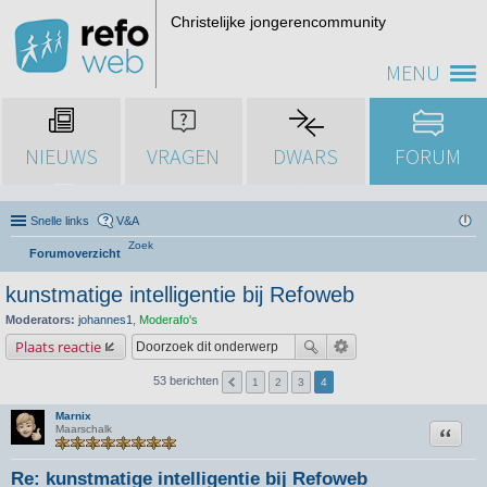
Christelijke jongerencommunity
MENU
NIEUWS
VRAGEN
DWARS
FORUM
Snelle links
V&A
Zoek
Forumoverzicht
kunstmatige intelligentie bij Refoweb
Moderators:
johannes1
,
Moderafo's
Plaats reactie
53 berichten
1
2
3
4
Marnix
Citeer
Maarschalk
Re: kunstmatige intelligentie bij Refoweb