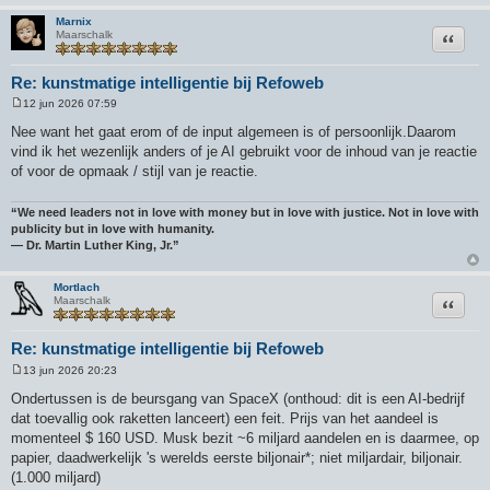
Marnix
Citeer
Maarschalk
Re: kunstmatige intelligentie bij Refoweb
12 jun 2026 07:59
B
e
Nee want het gaat erom of de input algemeen is of persoonlijk.Daarom
r
vind ik het wezenlijk anders of je AI gebruikt voor de inhoud van je reactie
i
c
of voor de opmaak / stijl van je reactie.
h
t
“We need leaders not in love with money but in love with justice. Not in love with
publicity but in love with humanity.
― Dr. Martin Luther King, Jr.”
Mortlach
Citeer
Maarschalk
Re: kunstmatige intelligentie bij Refoweb
13 jun 2026 20:23
B
e
Ondertussen is de beursgang van SpaceX (onthoud: dit is een AI-bedrijf
r
dat toevallig ook raketten lanceert) een feit. Prijs van het aandeel is
i
c
momenteel $ 160 USD. Musk bezit ~6 miljard aandelen en is daarmee, op
h
papier, daadwerkelijk 's werelds eerste biljonair*; niet miljardair, biljonair.
t
(1.000 miljard)