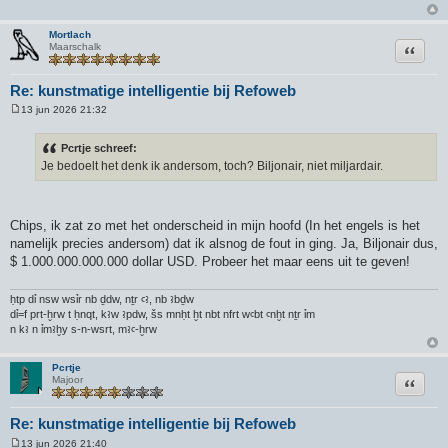
Mortlach
Citeer
Maarschalk
Re: kunstmatige intelligentie bij Refoweb
13 jun 2026 21:32
B
e
r
Pcrtje schreef:
i
Je bedoelt het denk ik andersom, toch? Biljonair, niet miljardair.
c
h
t
Chips, ik zat zo met het onderscheid in mijn hoofd (In het engels is het
namelijk precies andersom) dat ik alsnog de fout in ging. Ja, Biljonair dus,
$ 1.000.000.000.000 dollar USD. Probeer het maar eens uit te geven!
ḥtp dỉ nsw wsỉr nb ḏdw, nṯr ꜥꜣ, nb ꜣbḏw
dỉ=f prt-ḫrw t ḥnqt, kꜣw ꜣpdw, šs mnḥt ḫt nbt nfrt wꜥbt ꜥnḫt nṯr ỉm
n kꜣ n ỉmꜣḫy s-n-wsrt, mꜣꜥ-ḫrw
Pcrtje
Citeer
Majoor
Re: kunstmatige intelligentie bij Refoweb
13 jun 2026 21:40