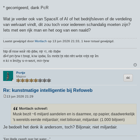
* gecorrigeerd, dank PcR
Wat je verder ook van SpaceX of AI of het bedrijfsleven of de verdeling
van welvaart vindt, dit zou toch voor iedereen schandalig moeten zijn?
Iets met een rijk man en het oog van een naald?
Laatst gewijzigd door
Mortlach
op 13 jun 2026 21:33, 1 keer totaal gewijzigd.
ḥtp dỉ nsw wsỉr nb ḏdw, nṯr ꜥꜣ, nb ꜣbḏw
dỉ=f prt-ḫrw t ḥnqt, kꜣw ꜣpdw, šs mnḥt ḫt nbt nfrt wꜥbt ꜥnḫt nṯr ỉm
n kꜣ n ỉmꜣḫy s-n-wsrt, mꜣꜥ-ḫrw
Pcrtje
Citeer
Majoor
Re: kunstmatige intelligentie bij Refoweb
13 jun 2026 21:29
B
e
r
Mortlach schreef:
i
Musk bezit ~6 miljard aandelen en is daarmee, op papier, daadwerkelijk
c
h
's werelds eerste miljardair; niet bilionair, miljardair. (1.000 biljoen)
t
Je bedoelt het denk ik andersom, toch? Biljonair, niet miljardair.
"Een libelle zweeft over het water..."