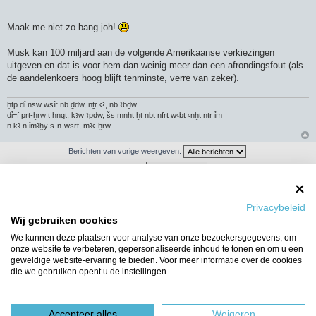
Maak me niet zo bang joh!
Musk kan 100 miljard aan de volgende Amerikaanse verkiezingen
uitgeven en dat is voor hem dan weinig meer dan een afrondingsfout (als
de aandelenkoers hoog blijft tenminste, verre van zeker).
ḥtp dỉ nsw wsỉr nb ḏdw, nṯr ꜥꜣ, nb ꜣbḏw
dỉ=f prt-ḫrw t ḥnqt, kꜣw ꜣpdw, šs mnḥt ḫt nbt nfrt wꜥbt ꜥnḫt nṯr ỉm
n kꜣ n ỉmꜣḫy s-n-wsrt, mꜣꜥ-ḫrw
Berichten van vorige weergeven:
Sorteer op
Privacybeleid
Wij gebruiken cookies
Plaats reactie
We kunnen deze plaatsen voor analyse van onze bezoekersgegevens, om
53 berichten
1
2
3
4
onze website te verbeteren, gepersonaliseerde inhoud te tonen en om u een
geweldige website-ervaring te bieden. Voor meer informatie over de cookies
die we gebruiken opent u de instellingen.
Ga naar
WIE IS ER ONLINE
Gebruikers op dit forum: Geen geregistreerde gebruikers en 11 gasten
Accepteer alles
Weigeren