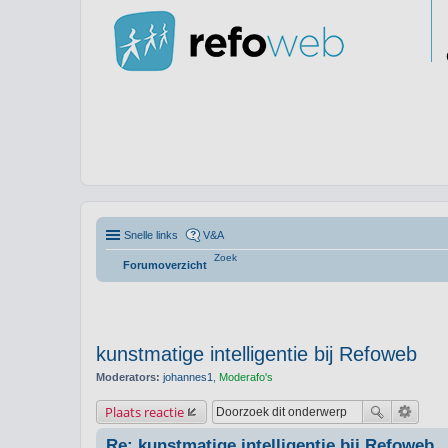
Snelle links
V&A
Zoek
Forumoverzicht
kunstmatige intelligentie bij Refoweb
Moderators:
johannes1
,
Moderafo's
Plaats reactie
Re: kunstmatige intelligentie bij Refoweb