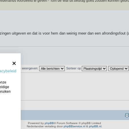
 Nederlands voorbeeld te geven - Tom de Wal dit bedrag goed zouden kunnen gebr
ingen uitgeven en dat is voor hem dan weinig meer dan een afrondingsfout (
hten van vorige weergeven:
Sorteer op
acybeleid
onze
eldige
bruiken
Powered by
phpBB
® Forum Software © phpBB Limited
Nederlandse vertaling door
phpBBservice.nl
&
phpBB.nl
.