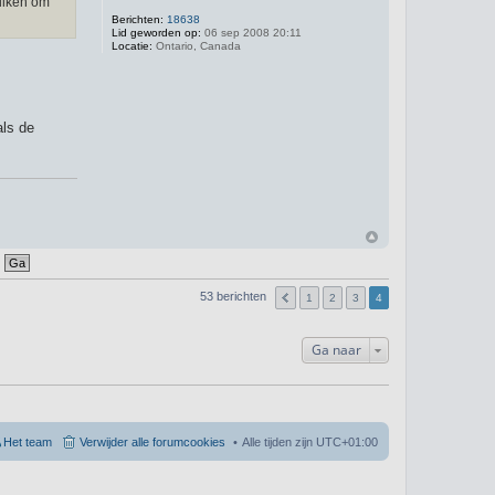
uiken om
Berichten:
18638
Lid geworden op:
06 sep 2008 20:11
Locatie:
Ontario, Canada
als de
53 berichten
1
2
3
4
Ga naar
Het team
Verwijder alle forumcookies
Alle tijden zijn
UTC+01:00