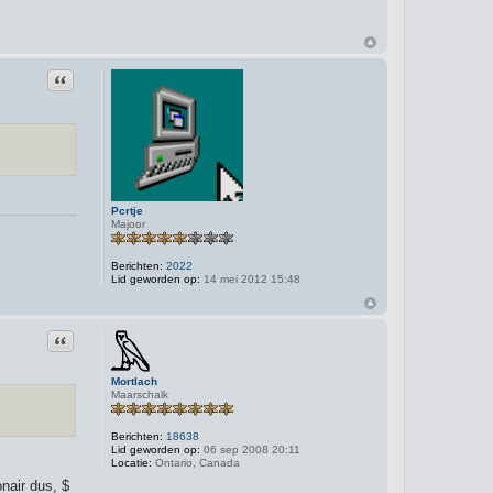
Citeer
Pcrtje
Majoor
Berichten:
2022
Lid geworden op:
14 mei 2012 15:48
Citeer
Mortlach
Maarschalk
Berichten:
18638
Lid geworden op:
06 sep 2008 20:11
Locatie:
Ontario, Canada
onair dus, $