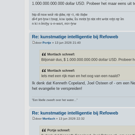
1.000.000.000.000 dollar USD. Probeer het maar eens uit t
ḥtp dỉ nsw wsỉr nb ḏdw, nṯr ꜥꜣ, nb ꜣbḏw
dỉ=f prt-ḫrw t ḥnqt, kꜣw ꜣpdw, šs mnḥt ḫt nbt nfrt wꜥbt ꜥnḫt nṯr ỉm
n kꜣ n ỉmꜣḫy s-n-wsrt, mꜣꜥ-ḫrw
Re: kunstmatige intelligentie bij Refoweb
door
Pcrtje
»
13 jun 2026 21:40
B
e
r
Mortlach schreef:
i
Biljonair dus, $ 1.000.000.000.000 dollar USD. Probeer h
c
h
t
Mortlach schreef:
Iets met een rijk man en het oog van een naald?
Ik denk dat Kenneth Copeland, Joel Osteen of - om een N
het evangelie te verspreiden!
"Een libelle zweeft over het water..."
Re: kunstmatige intelligentie bij Refoweb
door
Mortlach
»
13 jun 2026 22:32
B
e
r
Pcrtje schreef:
i