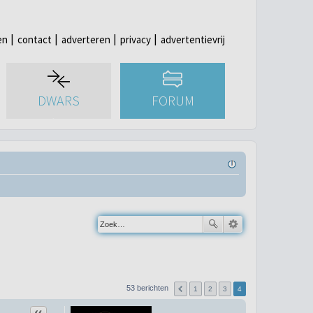
en
contact
adverteren
privacy
advertentievrij
DWARS
FORUM
53 berichten
1
2
3
4
Citeer