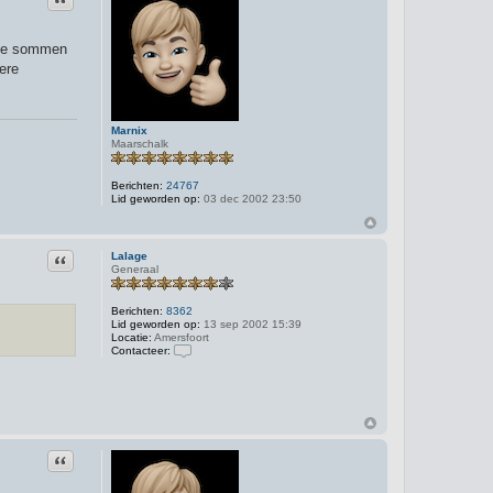
p te sommen
ere
Marnix
Maarschalk
Berichten:
24767
Lid geworden op:
03 dec 2002 23:50
Citeer
Lalage
Generaal
Berichten:
8362
Lid geworden op:
13 sep 2002 15:39
Locatie:
Amersfoort
Contacteer:
C
o
n
t
a
c
t
Citeer
e
e
r