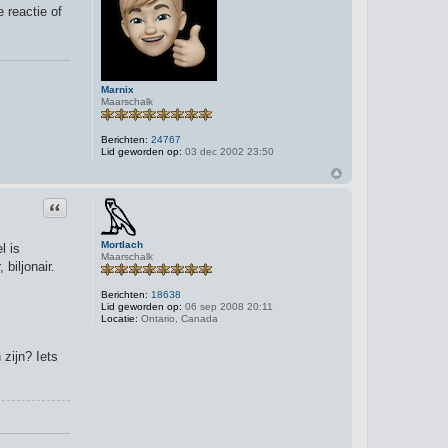
L
 reactie of
a
l
a
g
e
Marnix
Maarschalk
Berichten:
24767
Lid geworden op:
03 dec 2002 23:50
Citeer
Mortlach
l is
Maarschalk
biljonair.
Berichten:
18638
Lid geworden op:
06 sep 2008 20:11
Locatie:
Ontario, Canada
 zijn? Iets