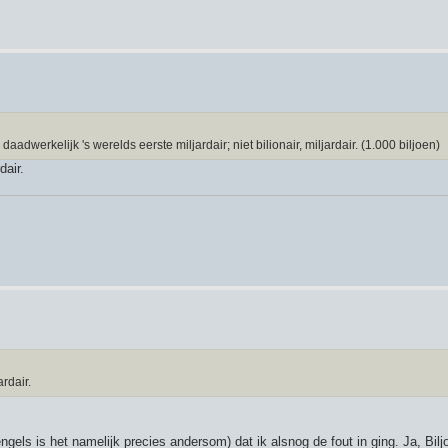
adwerkelijk 's werelds eerste miljardair; niet bilionair, miljardair. (1.000 biljoen)
dair.
rdair.
ngels is het namelijk precies andersom) dat ik alsnog de fout in ging. Ja, Bilj