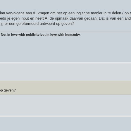
n dan vervolgens aan AI vragen om het op een logische manier in te delen / o
teeds je egen input en heeft AI de opmaak daarvan gedaan. Dat is van een and
 jij er een gereformeerd antwoord op geven?
 Not in love with publicity but in love with humanity.
 op geven?