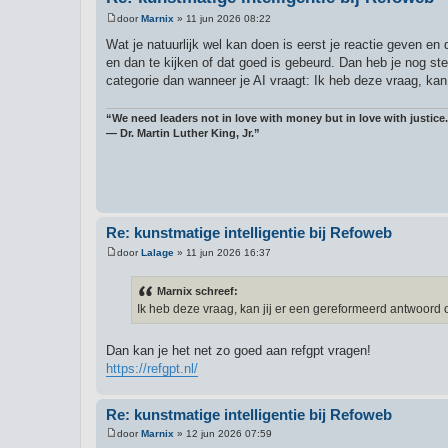
door
Marnix
»
11 jun 2026 08:22
B
e
Wat je natuurlijk wel kan doen is eerst je reactie geven e
r
en dan te kijken of dat goed is gebeurd. Dan heb je nog s
i
c
categorie dan wanneer je AI vraagt: Ik heb deze vraag, kan
h
t
“We need leaders not in love with money but in love with justice.
― Dr. Martin Luther King, Jr.”
Re: kunstmatige intelligentie bij Refoweb
door
Lalage
»
11 jun 2026 16:37
B
e
r
Marnix schreef:
i
Ik heb deze vraag, kan jij er een gereformeerd antwoord
c
h
t
Dan kan je het net zo goed aan refgpt vragen!
https://refgpt.nl/
Re: kunstmatige intelligentie bij Refoweb
door
Marnix
»
12 jun 2026 07:59
B