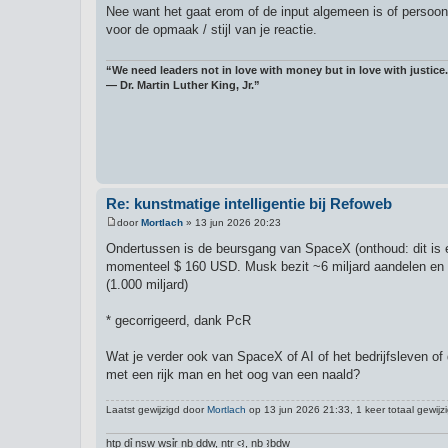
e
Nee want het gaat erom of de input algemeen is of persoonli
r
voor de opmaak / stijl van je reactie.
i
c
h
t
“We need leaders not in love with money but in love with justice.
― Dr. Martin Luther King, Jr.”
Re: kunstmatige intelligentie bij Refoweb
door
Mortlach
»
13 jun 2026 20:23
B
e
Ondertussen is de beursgang van SpaceX (onthoud: dit is een
r
momenteel $ 160 USD. Musk bezit ~6 miljard aandelen en is da
i
c
(1.000 miljard)
h
t
* gecorrigeerd, dank PcR
Wat je verder ook van SpaceX of AI of het bedrijfsleven of 
met een rijk man en het oog van een naald?
Laatst gewijzigd door
Mortlach
op 13 jun 2026 21:33, 1 keer totaal gewijzi
ḥtp dỉ nsw wsỉr nb ḏdw, nṯr ꜥꜣ, nb ꜣbḏw