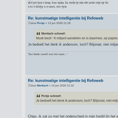
dỉ=f prt-ḫrw t ḥnqt, kꜣw ꜣpdw, šs mnḥt ḫt nbt nfrt wꜥbt ꜥnḫt nṯr ỉm
n kꜣ n ỉmꜣḫy s-n-wsrt, mꜣꜥ-ḫrw
Re: kunstmatige intelligentie bij Refoweb
door
Pcrtje
»
13 jun 2026 21:29
B
e
r
Mortlach schreef:
i
Musk bezit ~6 miljard aandelen en is daarmee, op papier, da
c
h
Je bedoelt het denk ik andersom, toch? Biljonair, niet miljar
t
"Een libelle zweeft over het water..."
Re: kunstmatige intelligentie bij Refoweb
door
Mortlach
»
13 jun 2026 21:32
B
e
r
Pcrtje schreef:
i
Je bedoelt het denk ik andersom, toch? Biljonair, niet milja
c
h
t
Chips, ik zat zo met het onderscheid in mijn hoofd (In het e