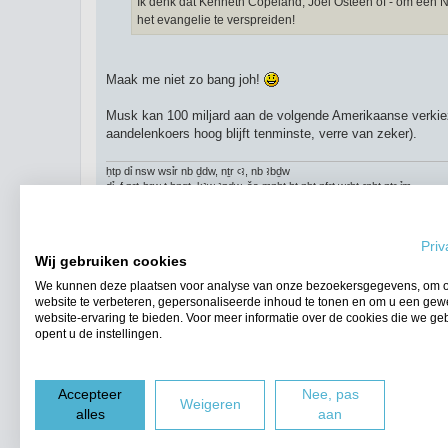
Ik denk dat Kenneth Copeland, Joel Osteen of - om een
c
h
het evangelie te verspreiden!
t
Maak me niet zo bang joh!
Musk kan 100 miljard aan de volgende Amerikaanse verkiez
aandelenkoers hoog blijft tenminste, verre van zeker).
ḥtp dỉ nsw wsỉr nb ḏdw, nṯr ꜥꜣ, nb ꜣbḏw
dỉ=f prt-ḫrw t ḥnqt, kꜣw ꜣpdw, šs mnḥt ḫt nbt nfrt wꜥbt ꜥnḫt nṯr ỉm
n kꜣ n ỉmꜣḫy s-n-wsrt, mꜣꜥ-ḫrw
Beric
Priv
Wij gebruiken cookies
Plaats reactie
We kunnen deze plaatsen voor analyse van onze bezoekersgegevens, om 
website te verbeteren, gepersonaliseerde inhoud te tonen en om u een gew
Terug naar “Algemene Zaken”
website-ervaring te bieden. Voor meer informatie over de cookies die we ge
opent u de instellingen.
WIE IS ER ONLINE
Gebruikers op dit forum: Geen geregistreerde gebruikers en 7 gasten
Accepteer
Nee, pas
Forumoverzicht
Weigeren
alles
aan