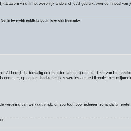
jk.Daarom vind ik het wezenlijk anders of je AI gebruikt voor de inhoud van je
 Not in love with publicity but in love with humanity.
 AI-bedrijf dat toevallig ook raketten lanceert) een feit. Prijs van het aandee
armee, op papier, daadwerkelijk 's werelds eerste biljonair*; niet miljardair, 
de verdeling van welvaart vindt, dit zou toch voor iedereen schandalig moeten
gd.