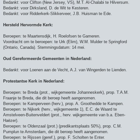
Bedankt: voor Clifton (New Jersey, VS), M.T. Al-Chalabi te Hilversum.
Bedankt: voor Dirksland, D. de Wit te Kesteren.
Bedankt: voor Ridderkerk-Slikkerveer, J.B. Huisman te Ede.
Hersteld Hervormde Kerk:
Beroepen: te Maartensdijk, H. Roelofsen te Gameren.
Voordracht om te beroepen: te Urk (Elim), W.M. Mulder te Springford
(Ontario, Canada). Stemmingsdatum: 14 mei.
Oud Gereformeerde Gemeenten in Nederland:
Bedankt: voor Loenen aan de Vecht, A.J. van Wingerden te Lienden.
Protestantse Kerk in Nederland:
Beroepen: te Breda (prot., wijkgemeente Johanneskerk), prop. T.A.M.
Fraanje te Breda, die dit beroep heeft aangenomen.
Beroepen: te Kamperveen (herv.), prop. A. Groothedde te Kampen.
Beroepen: te Nijkerk (herv., wijkgemeente 1), E.C. de Waard te
Amstelveen-Buitenveldert (prot., herv. wijkgemeente van b.a. Eben-
Haëzer).
Beroepen: te Oldenzaal (prot.) (predikantsplaats 50%), prop. C.M.
Pumplun te Amsterdam, die dit beroep heeft aangenomen.
Beroepen: te Rijssen (geref.), prop. F. Scholten te Enter.