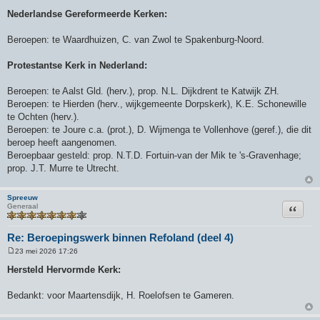
Nederlandse Gereformeerde Kerken:
Beroepen: te Waardhuizen, C. van Zwol te Spakenburg-Noord.
Protestantse Kerk in Nederland:
Beroepen: te Aalst Gld. (herv.), prop. N.L. Dijkdrent te Katwijk ZH.
Beroepen: te Hierden (herv., wijkgemeente Dorpskerk), K.E. Schonewille
te Ochten (herv.).
Beroepen: te Joure c.a. (prot.), D. Wijmenga te Vollenhove (geref.), die dit
beroep heeft aangenomen.
Beroepbaar gesteld: prop. N.T.D. Fortuin-van der Mik te 's-Gravenhage;
prop. J.T. Murre te Utrecht.
Spreeuw
Citeer
Generaal
Re: Beroepingswerk binnen Refoland (deel 4)
23 mei 2026 17:26
B
e
Hersteld Hervormde Kerk:
r
i
c
Bedankt: voor Maartensdijk, H. Roelofsen te Gameren.
h
t