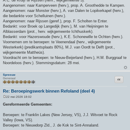
A.C. de Kruijf te Rijssen (herv., wijkgemeente 5).
Aangenomen: naar Kamperveen (herv.), prop. A. Groothedde te Kampen.
Aangenomen: naar Monster (herv.), A. van Dalen te Lopikerkapel (herv.),
die bedankte voor Schelluinen (herv.).
Aangenomen: naar Rijssen (geref.), prop. F. Scholten te Enter.
Bedankt: voor Broek op Langedijk (herv.), M. van Heijningen te
Alblasserdam (prot., herv. wijkgemeente Ichthuskerk).
Bedankt: voor Hazerswoude (herv.), K.E. Schonewille te Ochten (herv.).
Voornemen om te beroepen: te Veenendaal (herv., wijkgemeente
Westerkerk) (predikantsplaats 80%), M.J. van Oordt te Delft (prot.,
wijkgemeente Mattheüs).
Voordracht om te beroepen: te Nieuw-Beijerland (herv.), H.M. Burggraaf te
Noordeloos (herv.). Stemmingsdatum: 28 mei.
Spreeuw
Citeer
Generaal
Re: Beroepingswerk binnen Refoland (deel 4)
22 mei 2026 18:02
B
e
Gereformeerde Gemeenten:
r
i
c
Beroepen: te Franklin Lakes (New Jersey, VS), J.J. Witvoet te Rock
h
Valley (Iowa, VS).
t
Beroepen: te Nieuwdorp Zld., J. de Kok te Sint-Annaland.