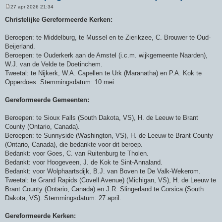
27 apr 2026 21:34
B
e
Christelijke Gereformeerde Kerken:
r
i
c
Beroepen: te Middelburg, te Mussel en te Zierikzee, C. Brouwer te Oud-
h
Beijerland.
t
Beroepen: te Ouderkerk aan de Amstel (i.c.m. wijkgemeente Naarden),
W.J. van de Velde te Doetinchem.
Tweetal: te Nijkerk, W.A. Capellen te Urk (Maranatha) en P.A. Kok te
Opperdoes. Stemmingsdatum: 10 mei.
Gereformeerde Gemeenten:
Beroepen: te Sioux Falls (South Dakota, VS), H. de Leeuw te Brant
County (Ontario, Canada).
Beroepen: te Sunnyside (Washington, VS), H. de Leeuw te Brant County
(Ontario, Canada), die bedankte voor dit beroep.
Bedankt: voor Goes, C. van Ruitenburg te Tholen.
Bedankt: voor Hoogeveen, J. de Kok te Sint-Annaland.
Bedankt: voor Wolphaartsdijk, B.J. van Boven te De Valk-Wekerom.
Tweetal: te Grand Rapids (Covell Avenue) (Michigan, VS), H. de Leeuw te
Brant County (Ontario, Canada) en J.R. Slingerland te Corsica (South
Dakota, VS). Stemmingsdatum: 27 april.
Gereformeerde Kerken: