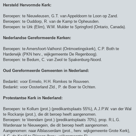
Hersteld Hervormde Kerk:
Beroepen: te Nieuwleusen, G.T. van Appeldoorn te Loon op Zand.
Beroepen: te Ouddorp, R. van de Kamp te Opheusden.
Beroepen: te Urk (Elim), W.M. Mulder te Springford (Ontario, Canada).
Nederlandse Gereformeerde Kerken:
Beroepen: te Amersfoort-Vathorst (Ontmoetingskerk), C.P. Both te
Harderwijk (PKN herv., wijkgemeente De Regenboog).
Beroepen: te Bedum, C. van Zwol te Spakenburg-Noord.
Oud Gereformeerde Gemeenten in Nederland:
Bedankt: voor Ermelo, H.H. Romkes te Rouveen.
Bedankt: voor Oosterland Zld., P. de Boer te Ochten.
Protestantse Kerk in Nederland:
Beroepen: te Kollum (prot.) (predikantsplaats 55%), A.J.P.W. van der Wal
te Rockanje (prot.), die dit beroep heeft aangenomen.
Beroepen: te Veendam (prot.) (predikantsplaats 70%), prop. R.L.G.
Wardenaar te Nieuwegein, die dit beroep heeft aangenomen.
Aangenomen: naar Alblasserdam (prot., herv. wijkgemeente Grote Kerk),