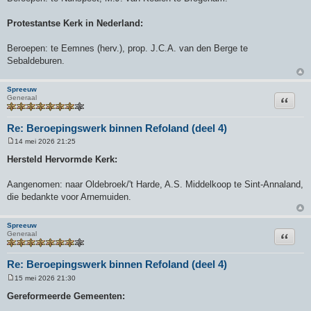
h
t
Protestantse Kerk in Nederland:
Beroepen: te Eemnes (herv.), prop. J.C.A. van den Berge te
Sebaldeburen.
Spreeuw
Citeer
Generaal
Re: Beroepingswerk binnen Refoland (deel 4)
14 mei 2026 21:25
B
e
Hersteld Hervormde Kerk:
r
i
c
Aangenomen: naar Oldebroek/'t Harde, A.S. Middelkoop te Sint-Annaland,
h
die bedankte voor Arnemuiden.
t
Spreeuw
Citeer
Generaal
Re: Beroepingswerk binnen Refoland (deel 4)
15 mei 2026 21:30
B
e
Gereformeerde Gemeenten:
r
i