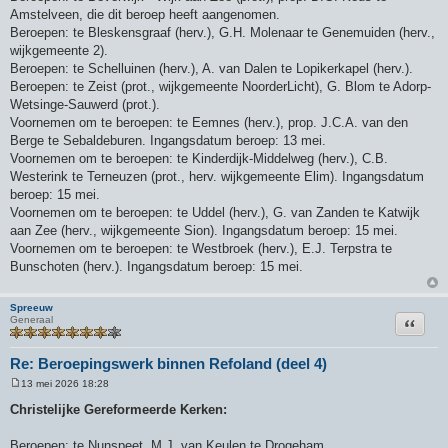
Amstelveen, die dit beroep heeft aangenomen.
Beroepen: te Bleskensgraaf (herv.), G.H. Molenaar te Genemuiden (herv.,
wijkgemeente 2).
Beroepen: te Schelluinen (herv.), A. van Dalen te Lopikerkapel (herv.).
Beroepen: te Zeist (prot., wijkgemeente NoorderLicht), G. Blom te Adorp-
Wetsinge-Sauwerd (prot.).
Voornemen om te beroepen: te Eemnes (herv.), prop. J.C.A. van den
Berge te Sebaldeburen. Ingangsdatum beroep: 13 mei.
Voornemen om te beroepen: te Kinderdijk-Middelweg (herv.), C.B.
Westerink te Terneuzen (prot., herv. wijkgemeente Elim). Ingangsdatum
beroep: 15 mei.
Voornemen om te beroepen: te Uddel (herv.), G. van Zanden te Katwijk
aan Zee (herv., wijkgemeente Sion). Ingangsdatum beroep: 15 mei.
Voornemen om te beroepen: te Westbroek (herv.), E.J. Terpstra te
Bunschoten (herv.). Ingangsdatum beroep: 15 mei.
Spreeuw
Citeer
Generaal
Re: Beroepingswerk binnen Refoland (deel 4)
13 mei 2026 18:28
B
e
Christelijke Gereformeerde Kerken:
r
i
c
Beroepen: te Nunspeet, M.J. van Keulen te Drogeham.