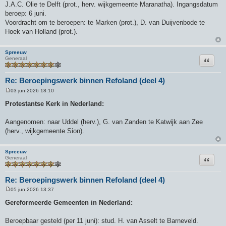
J.A.C. Olie te Delft (prot., herv. wijkgemeente Maranatha). Ingangsdatum
beroep: 6 juni.
Voordracht om te beroepen: te Marken (prot.), D. van Duijvenbode te
Hoek van Holland (prot.).
Spreeuw
Citeer
Generaal
Re: Beroepingswerk binnen Refoland (deel 4)
03 jun 2026 18:10
B
e
Protestantse Kerk in Nederland:
r
i
c
Aangenomen: naar Uddel (herv.), G. van Zanden te Katwijk aan Zee
h
(herv., wijkgemeente Sion).
t
Spreeuw
Citeer
Generaal
Re: Beroepingswerk binnen Refoland (deel 4)
05 jun 2026 13:37
B
e
Gereformeerde Gemeenten in Nederland:
r
i
c
Beroepbaar gesteld (per 11 juni): stud. H. van Asselt te Barneveld.
h