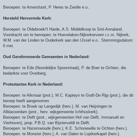
Beroepen: te Amersfoort, P. Heres te Zwolle e.o..
Hersteld Hervormde Kerk:
Beroepen: te Oldebroek/'t Harde, A.S. Middelkoop te Sint-Annaland.
Voordracht om te beroepen: te Hoevelaken-Nijkerkerveen i.c.m. Nijkerk,
W.M. van der Linden te Ouderkerk aan den IJssel e.o.. Stemmingsdatum:
6 mei.
Oud Gereformeerde Gemeenten in Nederland:
Beroepen: te Ede (Noordelijke Spoorstraat), P. de Boer te Ochten, die
bedankte voor Overberg.
Protestantse Kerk in Nederland:
Beroepen: te Alkmaar (prot.), M.C. Kapteyn te Graft-De Rijp (prot.), die dit
beroep heeft aangenomen.
Beroepen: te Broek op Langedijk (herv.), M. van Heijningen te
Alblasserdam (prot., herv. wijkgemeente Ichthuskerk).
Beroepen: te Delft (prot., wijkgemeenten Hof van Delft, Immanuël en
Vierhoven), prop. P.B.Q. van Bijsterveldt te Delft.
Beroepen: te Hazerswoude (herv.), K.E. Schonewille te Ochten (herv.).
Beroepen: te Monster (herv.), A. van Dalen te Lopikerkapel (herv.).