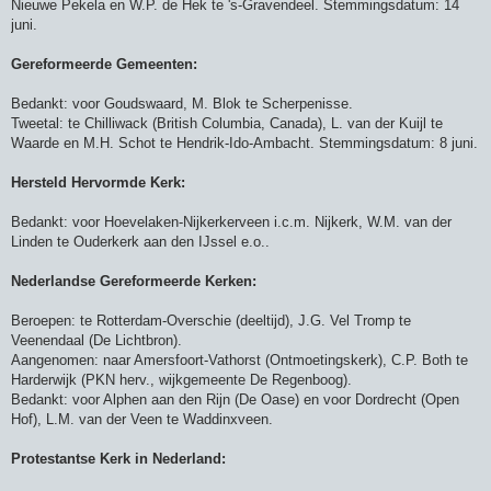
Nieuwe Pekela en W.P. de Hek te 's-Gravendeel. Stemmingsdatum: 14
juni.
Gereformeerde Gemeenten:
Bedankt: voor Goudswaard, M. Blok te Scherpenisse.
Tweetal: te Chilliwack (British Columbia, Canada), L. van der Kuijl te
Waarde en M.H. Schot te Hendrik-Ido-Ambacht. Stemmingsdatum: 8 juni.
Hersteld Hervormde Kerk:
Bedankt: voor Hoevelaken-Nijkerkerveen i.c.m. Nijkerk, W.M. van der
Linden te Ouderkerk aan den IJssel e.o..
Nederlandse Gereformeerde Kerken:
Beroepen: te Rotterdam-Overschie (deeltijd), J.G. Vel Tromp te
Veenendaal (De Lichtbron).
Aangenomen: naar Amersfoort-Vathorst (Ontmoetingskerk), C.P. Both te
Harderwijk (PKN herv., wijkgemeente De Regenboog).
Bedankt: voor Alphen aan den Rijn (De Oase) en voor Dordrecht (Open
Hof), L.M. van der Veen te Waddinxveen.
Protestantse Kerk in Nederland: