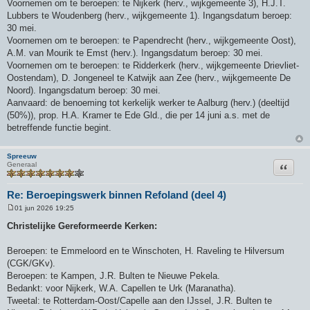
Voornemen om te beroepen: te Nijkerk (herv., wijkgemeente 3), H.J.T.
Lubbers te Woudenberg (herv., wijkgemeente 1). Ingangsdatum beroep:
30 mei.
Voornemen om te beroepen: te Papendrecht (herv., wijkgemeente Oost),
A.M. van Mourik te Emst (herv.). Ingangsdatum beroep: 30 mei.
Voornemen om te beroepen: te Ridderkerk (herv., wijkgemeente Drievliet-
Oostendam), D. Jongeneel te Katwijk aan Zee (herv., wijkgemeente De
Noord). Ingangsdatum beroep: 30 mei.
Aanvaard: de benoeming tot kerkelijk werker te Aalburg (herv.) (deeltijd
(50%)), prop. H.A. Kramer te Ede Gld., die per 14 juni a.s. met de
betreffende functie begint.
Spreeuw
Citeer
Generaal
Re: Beroepingswerk binnen Refoland (deel 4)
01 jun 2026 19:25
B
e
Christelijke Gereformeerde Kerken:
r
i
c
Beroepen: te Emmeloord en te Winschoten, H. Raveling te Hilversum
h
(CGK/GKv).
t
Beroepen: te Kampen, J.R. Bulten te Nieuwe Pekela.
Bedankt: voor Nijkerk, W.A. Capellen te Urk (Maranatha).
Tweetal: te Rotterdam-Oost/Capelle aan den IJssel, J.R. Bulten te