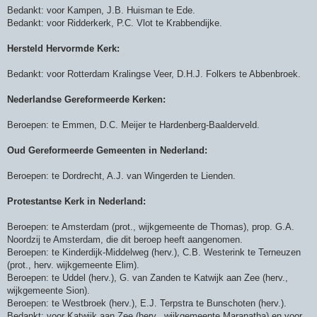
c
Bedankt: voor Kampen, J.B. Huisman te Ede.
h
Bedankt: voor Ridderkerk, P.C. Vlot te Krabbendijke.
t
Hersteld Hervormde Kerk:
Bedankt: voor Rotterdam Kralingse Veer, D.H.J. Folkers te Abbenbroek.
Nederlandse Gereformeerde Kerken:
Beroepen: te Emmen, D.C. Meijer te Hardenberg-Baalderveld.
Oud Gereformeerde Gemeenten in Nederland:
Beroepen: te Dordrecht, A.J. van Wingerden te Lienden.
Protestantse Kerk in Nederland:
Beroepen: te Amsterdam (prot., wijkgemeente de Thomas), prop. G.A.
Noordzij te Amsterdam, die dit beroep heeft aangenomen.
Beroepen: te Kinderdijk-Middelweg (herv.), C.B. Westerink te Terneuzen
(prot., herv. wijkgemeente Elim).
Beroepen: te Uddel (herv.), G. van Zanden te Katwijk aan Zee (herv.,
wijkgemeente Sion).
Beroepen: te Westbroek (herv.), E.J. Terpstra te Bunschoten (herv.).
Bedankt: voor Katwijk aan Zee (herv., wijkgemeente Maranatha) en voor