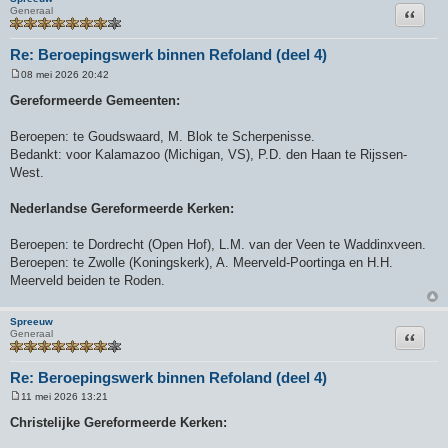
Citeer
Generaal
Re: Beroepingswerk binnen Refoland (deel 4)
08 mei 2026 20:42
B
e
Gereformeerde Gemeenten:
r
i
c
Beroepen: te Goudswaard, M. Blok te Scherpenisse.
h
Bedankt: voor Kalamazoo (Michigan, VS), P.D. den Haan te Rijssen-
t
West.
Nederlandse Gereformeerde Kerken:
Beroepen: te Dordrecht (Open Hof), L.M. van der Veen te Waddinxveen.
Beroepen: te Zwolle (Koningskerk), A. Meerveld-Poortinga en H.H.
Meerveld beiden te Roden.
Spreeuw
Citeer
Generaal
Re: Beroepingswerk binnen Refoland (deel 4)
11 mei 2026 13:21
B
e
Christelijke Gereformeerde Kerken:
r
i