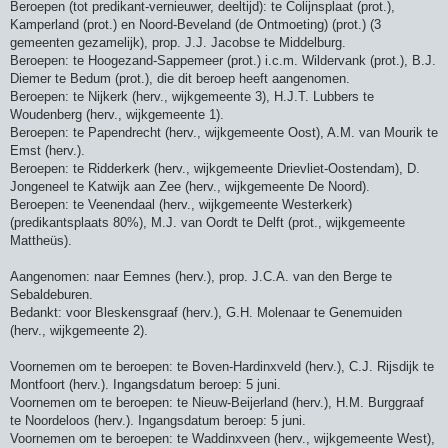
Beroepen (tot predikant-vernieuwer, deeltijd): te Colijnsplaat (prot.),
Kamperland (prot.) en Noord-Beveland (de Ontmoeting) (prot.) (3
gemeenten gezamelijk), prop. J.J. Jacobse te Middelburg.
Beroepen: te Hoogezand-Sappemeer (prot.) i.c.m. Wildervank (prot.), B.J.
Diemer te Bedum (prot.), die dit beroep heeft aangenomen.
Beroepen: te Nijkerk (herv., wijkgemeente 3), H.J.T. Lubbers te
Woudenberg (herv., wijkgemeente 1).
Beroepen: te Papendrecht (herv., wijkgemeente Oost), A.M. van Mourik te
Emst (herv.).
Beroepen: te Ridderkerk (herv., wijkgemeente Drievliet-Oostendam), D.
Jongeneel te Katwijk aan Zee (herv., wijkgemeente De Noord).
Beroepen: te Veenendaal (herv., wijkgemeente Westerkerk)
(predikantsplaats 80%), M.J. van Oordt te Delft (prot., wijkgemeente
Mattheüs).
Aangenomen: naar Eemnes (herv.), prop. J.C.A. van den Berge te
Sebaldeburen.
Bedankt: voor Bleskensgraaf (herv.), G.H. Molenaar te Genemuiden
(herv., wijkgemeente 2).
Voornemen om te beroepen: te Boven-Hardinxveld (herv.), C.J. Rijsdijk te
Montfoort (herv.). Ingangsdatum beroep: 5 juni.
Voornemen om te beroepen: te Nieuw-Beijerland (herv.), H.M. Burggraaf
te Noordeloos (herv.). Ingangsdatum beroep: 5 juni.
Voornemen om te beroepen: te Waddinxveen (herv., wijkgemeente West),