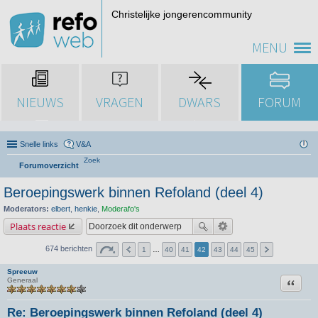
Christelijke jongerencommunity
MENU
NIEUWS
VRAGEN
DWARS
FORUM
Snelle links
V&A
Zoek
Forumoverzicht
Beroepingswerk binnen Refoland (deel 4)
Moderators:
elbert
,
henkie
,
Moderafo's
Plaats reactie
674 berichten
1
…
40
41
42
43
44
45
Spreeuw
Citeer
Generaal
Re: Beroepingswerk binnen Refoland (deel 4)