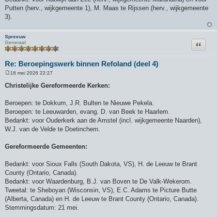
Putten (herv., wijkgemeente 1), M. Maas te Rijssen (herv., wijkgemeente
3).
Spreeuw
Citeer
Generaal
Re: Beroepingswerk binnen Refoland (deel 4)
18 mei 2026 22:27
B
e
Christelijke Gereformeerde Kerken:
r
i
c
Beroepen: te Dokkum, J.R. Bulten te Nieuwe Pekela.
h
Beroepen: te Leeuwarden, evang. D. van Beek te Haarlem.
t
Bedankt: voor Ouderkerk aan de Amstel (incl. wijkgemeente Naarden),
W.J. van de Velde te Doetinchem.
Gereformeerde Gemeenten:
Bedankt: voor Sioux Falls (South Dakota, VS), H. de Leeuw te Brant
County (Ontario, Canada).
Bedankt: voor Waardenburg, B.J. van Boven te De Valk-Wekerom.
Tweetal: te Sheboyan (Wisconsin, VS), E.C. Adams te Picture Butte
(Alberta, Canada) en H. de Leeuw te Brant County (Ontario, Canada).
Stemmingsdatum: 21 mei.