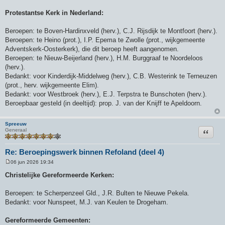
t
Protestantse Kerk in Nederland:
Beroepen: te Boven-Hardinxveld (herv.), C.J. Rijsdijk te Montfoort (herv.).
Beroepen: te Heino (prot.), I.P. Epema te Zwolle (prot., wijkgemeente
Adventskerk-Oosterkerk), die dit beroep heeft aangenomen.
Beroepen: te Nieuw-Beijerland (herv.), H.M. Burggraaf te Noordeloos
(herv.).
Bedankt: voor Kinderdijk-Middelweg (herv.), C.B. Westerink te Terneuzen
(prot., herv. wijkgemeente Elim).
Bedankt: voor Westbroek (herv.), E.J. Terpstra te Bunschoten (herv.).
Beroepbaar gesteld (in deeltijd): prop. J. van der Knijff te Apeldoorn.
Spreeuw
Citeer
Generaal
Re: Beroepingswerk binnen Refoland (deel 4)
06 jun 2026 19:34
B
e
Christelijke Gereformeerde Kerken:
r
i
c
Beroepen: te Scherpenzeel Gld., J.R. Bulten te Nieuwe Pekela.
h
Bedankt: voor Nunspeet, M.J. van Keulen te Drogeham.
t
Gereformeerde Gemeenten: