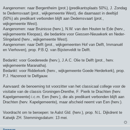
Aangenomen: naar Bergentheim (prot.) (predikantsplaats 50%), J. Zondag
te Dedemsvaart (prot., wijkgemeente West), die daarnaast in deeltijd
(50%) als predikant verbonden blijft aan Dedemsvaart (prot.,
wijkgemeente West).
Aangenomen: naar Bruinisse (herv.), N.W. van den Houten te Ede (herv.,
wijkgemeente Kleopas), die bedankte voor Giessen-Nieuwkerk en Neder-
Slingeland (herv., wijkgemeente West).
Aangenomen: naar Delft (prot., wijkgemeenten Hof van Delft, Immanuël
en Vierhoven), prop. P.B.Q. van Bijsterveldt te Delft.
Bedankt: voor Goedereede (herv.), J.A.C. Olie te Delft (prot., herv.
wijkgemeente Maranatha).
Bedankt: voor Ridderkerk (herv., wijkgemeente Goede Herderkerk), prop.
P.J. Hazenoot te Delfgauw.
Aanvaard: de benoeming tot voorzitter van het classicaal college voor de
visitatie van de classis Groningen-Drenthe, F. Pierik te Drachten (herv.
Kapelgemeente) i.c.m. Een (herv.), die als predikant verbonden blijft aan
Drachten (herv. Kapelgemeente), maar afscheid neemt van Een (herv.).
Voordracht om te beroepen: te Aalst Gld. (herv.), prop. N.L. Dijkdrent te
Katwijk ZH. Stemmingsdatum: 13 mei.
Spreeuw