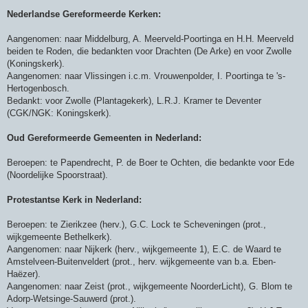
Nederlandse Gereformeerde Kerken:
Aangenomen: naar Middelburg, A. Meerveld-Poortinga en H.H. Meerveld
beiden te Roden, die bedankten voor Drachten (De Arke) en voor Zwolle
(Koningskerk).
Aangenomen: naar Vlissingen i.c.m. Vrouwenpolder, I. Poortinga te 's-
Hertogenbosch.
Bedankt: voor Zwolle (Plantagekerk), L.R.J. Kramer te Deventer
(CGK/NGK: Koningskerk).
Oud Gereformeerde Gemeenten in Nederland:
Beroepen: te Papendrecht, P. de Boer te Ochten, die bedankte voor Ede
(Noordelijke Spoorstraat).
Protestantse Kerk in Nederland:
Beroepen: te Zierikzee (herv.), G.C. Lock te Scheveningen (prot.,
wijkgemeente Bethelkerk).
Aangenomen: naar Nijkerk (herv., wijkgemeente 1), E.C. de Waard te
Amstelveen-Buitenveldert (prot., herv. wijkgemeente van b.a. Eben-
Haëzer).
Aangenomen: naar Zeist (prot., wijkgemeente NoorderLicht), G. Blom te
Adorp-Wetsinge-Sauwerd (prot.).