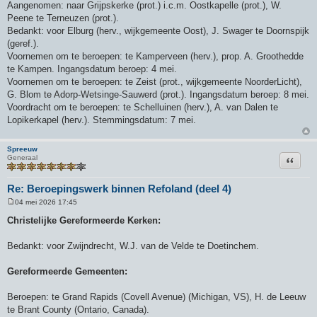
Aangenomen: naar Grijpskerke (prot.) i.c.m. Oostkapelle (prot.), W.
Peene te Terneuzen (prot.).
Bedankt: voor Elburg (herv., wijkgemeente Oost), J. Swager te Doornspijk
(geref.).
Voornemen om te beroepen: te Kamperveen (herv.), prop. A. Groothedde
te Kampen. Ingangsdatum beroep: 4 mei.
Voornemen om te beroepen: te Zeist (prot., wijkgemeente NoorderLicht),
G. Blom te Adorp-Wetsinge-Sauwerd (prot.). Ingangsdatum beroep: 8 mei.
Voordracht om te beroepen: te Schelluinen (herv.), A. van Dalen te
Lopikerkapel (herv.). Stemmingsdatum: 7 mei.
Spreeuw
Citeer
Generaal
Re: Beroepingswerk binnen Refoland (deel 4)
04 mei 2026 17:45
B
e
Christelijke Gereformeerde Kerken:
r
i
c
Bedankt: voor Zwijndrecht, W.J. van de Velde te Doetinchem.
h
t
Gereformeerde Gemeenten:
Beroepen: te Grand Rapids (Covell Avenue) (Michigan, VS), H. de Leeuw
te Brant County (Ontario, Canada).