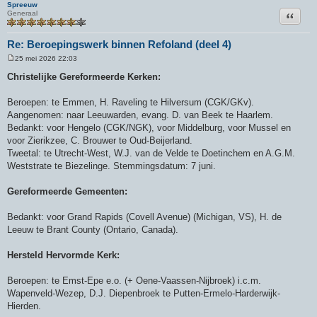
Spreeuw
Citeer
Generaal
Re: Beroepingswerk binnen Refoland (deel 4)
25 mei 2026 22:03
B
e
Christelijke Gereformeerde Kerken:
r
i
c
Beroepen: te Emmen, H. Raveling te Hilversum (CGK/GKv).
h
Aangenomen: naar Leeuwarden, evang. D. van Beek te Haarlem.
t
Bedankt: voor Hengelo (CGK/NGK), voor Middelburg, voor Mussel en
voor Zierikzee, C. Brouwer te Oud-Beijerland.
Tweetal: te Utrecht-West, W.J. van de Velde te Doetinchem en A.G.M.
Weststrate te Biezelinge. Stemmingsdatum: 7 juni.
Gereformeerde Gemeenten:
Bedankt: voor Grand Rapids (Covell Avenue) (Michigan, VS), H. de
Leeuw te Brant County (Ontario, Canada).
Hersteld Hervormde Kerk:
Beroepen: te Emst-Epe e.o. (+ Oene-Vaassen-Nijbroek) i.c.m.
Wapenveld-Wezep, D.J. Diepenbroek te Putten-Ermelo-Harderwijk-
Hierden.