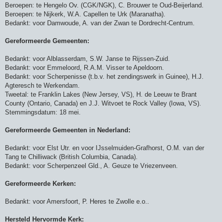
c
Beroepen: te Hengelo Ov. (CGK/NGK), C. Brouwer te Oud-Beijerland.
h
Beroepen: te Nijkerk, W.A. Capellen te Urk (Maranatha).
t
Bedankt: voor Damwoude, A. van der Zwan te Dordrecht-Centrum.
Gereformeerde Gemeenten:
Bedankt: voor Alblasserdam, S.W. Janse te Rijssen-Zuid.
Bedankt: voor Emmeloord, R.A.M. Visser te Apeldoorn.
Bedankt: voor Scherpenisse (t.b.v. het zendingswerk in Guinee), H.J.
Agteresch te Werkendam.
Tweetal: te Franklin Lakes (New Jersey, VS), H. de Leeuw te Brant
County (Ontario, Canada) en J.J. Witvoet te Rock Valley (Iowa, VS).
Stemmingsdatum: 18 mei.
Gereformeerde Gemeenten in Nederland:
Bedankt: voor Elst Utr. en voor IJsselmuiden-Grafhorst, O.M. van der
Tang te Chilliwack (British Columbia, Canada).
Bedankt: voor Scherpenzeel Gld., A. Geuze te Vriezenveen.
Gereformeerde Kerken:
Bedankt: voor Amersfoort, P. Heres te Zwolle e.o..
Hersteld Hervormde Kerk: