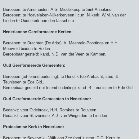
Beroepen: te Arnemuiden, A.S. Middelkoop te Sint-Annaland.
Beroepen: te Hoevelaken-Nijkerkerveen i.c.m. Nijkerk, W.M. van der
Linden te Ouderkerk aan den IJssel e.o..
Nederlandse Gereformeerde Kerken:
Beroepen: te Drachten (De Arke), A. Meerveld-Poortinga en H.H.
Meerveld beiden te Roden.
Beroepbaar gesteld: kand. N.D. van der Veen te Kampen.
Oud Gereformeerde Gemeenten:
Beroepen (tot lerend ouderling): te Hendrik-Ido-Ambacht, stud. B.
Teunissen te Ede Gld..
Beroepbaar gesteld (tot lerend ouderling): stud. B. Teunissen te Ede Gld..
Oud Gereformeerde Gemeenten in Nederland:
Bedankt: voor Oldebroek, H.H. Romkes te Rouveen.
Bedankt: voor Stavenisse, A.J. van Wingerden te Lienden.
Protestantse Kerk in Nederland:
Beroepen: te Beverwijk - Wijk aan Zee (prot.), prop. D.G. Keus te