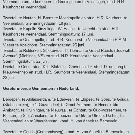
Voornemen om te beroepen: te Groningen en te Vlissingen, stud. H.R.
Keurhorst te Veenendaal.
Tweetal: te Houten, H. Brons te Moerkapelle en stud. H.R. Keurhorst te
Veenendaal. Stemmingsdatum: 18 juni.
Tweetal: te Kapelle-Biezelinge, W. Harinck te Utrecht en stud. H.R.
Keurhorst te Veenendaal. Stemmingsdatum: 17 juni.
Tweetal: te Oostkapelle, stud. H.R. Keurhorst te Veenendaal en R.A.M.
Visser te Apeldoorn. Stemmingsdatum: 25 juni.
Tweetal: te Ridderkerk-Slikkerveer, H. Hofman te Grand Rapids (Beckwith
Avenue) (Michigan, VS) en stud. H.R. Keurhorst te Veenendaal.
Stemmingsdatum: 22 juni.
Drietal: te Goes, stud. K.L. Blok te 's-Gravenpolder, stud. D. de Jong te
Nieuw-Vennep en stud. H.R. Keurhorst te Veenendaal. Stemmingsdatum:
22 juni.
Gereformeerde Gemeenten in Nederland:
Beroepen: te Alblasserdam, te Ederveen, te Elspeet, te Goes, te Gouda
(Stationsplein), te 's-Gravendeel, te Groot-Ammers, te Hendrik-Ido-
Ambacht, te Kruiningen, te Nieuwaal, te Ochten, te Oud-Vossemeer, te
Rijssen, te Sint-Annaland, te Terneuzen, te Urk, te Utrecht-De Bilt, te
Veenendaal en te Waardenburg, kand. H. van Asselt te Barneveld.
Tweetal: te Gouda (Gerbrandyweg), kand. H. van Asselt te Barneveld en