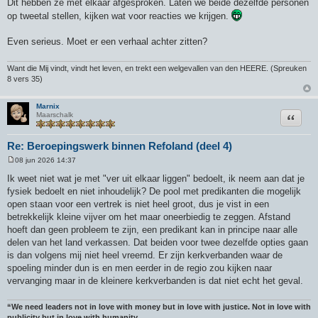
Dit hebben ze met elkaar afgesproken. Laten we beide dezelfde personen
op tweetal stellen, kijken wat voor reacties we krijgen.
Even serieus. Moet er een verhaal achter zitten?
Want die Mij vindt, vindt het leven, en trekt een welgevallen van den HEERE. (Spreuken
8 vers 35)
Marnix
Citeer
Maarschalk
Re: Beroepingswerk binnen Refoland (deel 4)
08 jun 2026 14:37
B
e
Ik weet niet wat je met "ver uit elkaar liggen" bedoelt, ik neem aan dat je
r
fysiek bedoelt en niet inhoudelijk? De pool met predikanten die mogelijk
i
c
open staan voor een vertrek is niet heel groot, dus je vist in een
h
betrekkelijk kleine vijver om het maar oneerbiedig te zeggen. Afstand
t
hoeft dan geen probleem te zijn, een predikant kan in principe naar alle
delen van het land verkassen. Dat beiden voor twee dezelfde opties gaan
is dan volgens mij niet heel vreemd. Er zijn kerkverbanden waar de
spoeling minder dun is en men eerder in de regio zou kijken naar
vervanging maar in de kleinere kerkverbanden is dat niet echt het geval.
“We need leaders not in love with money but in love with justice. Not in love with
publicity but in love with humanity.