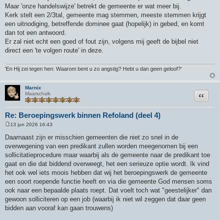
Maar 'onze handelswijze' betrekt de gemeente er wat meer bij.
Kerk stelt een 2/3tal, gemeente mag stemmen, meeste stemmen krijgt
een uitnodiging, betreffende dominee gaat (hopelijk) in gebed, en komt
dan tot een antwoord.
Er zal niet echt een goed of fout zijn, volgens mij geeft de bijbel niet
direct een 'te volgen route' in deze.
'En Hij zei tegen hen: Waarom bent u zo angstig? Hebt u dan geen geloof?'
Marnix
Citeer
Maarschalk
Re: Beroepingswerk binnen Refoland (deel 4)
13 jun 2026 16:43
B
e
Daarnaast zijn er misschien gemeenten die niet zo snel in de
r
overwegening van een predikant zullen worden meegenomen bij een
i
c
sollicitatieprocedure maar waarbij als de gemeente naar de predikant toe
h
gaat en die dat biddend overweegt, het een serieuze optie wordt. Ik vind
t
het ook wel iets moois hebben dat wij het beroepingswerk de gemeente
een soort roepende functie heeft en via die gemeente God mensen soms
ook naar een bepaalde plaats roept. Dat voelt toch wat "geestelijker" dan
gewoon solliciteren op een job (waarbij ik niet wil zeggen dat daar geen
bidden aan vooraf kan gaan trouwens)