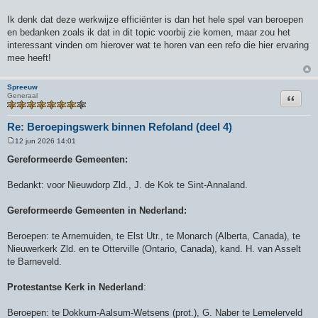
Ik denk dat deze werkwijze efficiënter is dan het hele spel van beroepen
en bedanken zoals ik dat in dit topic voorbij zie komen, maar zou het
interessant vinden om hierover wat te horen van een refo die hier ervaring
mee heeft!
Spreeuw
Citeer
Generaal
Re: Beroepingswerk binnen Refoland (deel 4)
12 jun 2026 14:01
B
e
Gereformeerde Gemeenten:
r
i
c
Bedankt: voor Nieuwdorp Zld., J. de Kok te Sint-Annaland.
h
t
Gereformeerde Gemeenten in Nederland:
Beroepen: te Arnemuiden, te Elst Utr., te Monarch (Alberta, Canada), te
Nieuwerkerk Zld. en te Otterville (Ontario, Canada), kand. H. van Asselt
te Barneveld.
Protestantse Kerk in Nederland
:
Beroepen: te Dokkum-Aalsum-Wetsens (prot.), G. Naber te Lemelerveld