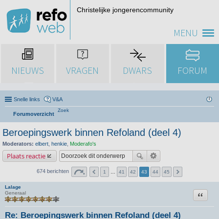
Christelijke jongerencommunity
MENU
NIEUWS
VRAGEN
DWARS
FORUM
Snelle links
V&A
Zoek
Forumoverzicht
Beroepingswerk binnen Refoland (deel 4)
Moderators:
elbert
,
henkie
,
Moderafo's
Plaats reactie
674 berichten
1
…
41
42
43
44
45
Lalage
Citeer
Generaal
Re: Beroepingswerk binnen Refoland (deel 4)