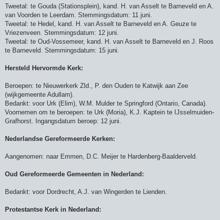
Tweetal: te Gouda (Stationsplein), kand. H. van Asselt te Barneveld en A.
van Voorden te Leerdam. Stemmingsdatum: 11 juni.
Tweetal: te Hedel, kand. H. van Asselt te Barneveld en A. Geuze te
Vriezenveen. Stemmingsdatum: 12 juni.
Tweetal: te Oud-Vossemeer, kand. H. van Asselt te Barneveld en J. Roos
te Barneveld. Stemmingsdatum: 15 juni.
Hersteld Hervormde Kerk:
Beroepen: te Nieuwerkerk Zld., P. den Ouden te Katwijk aan Zee
(wijkgemeente Adullam).
Bedankt: voor Urk (Elim), W.M. Mulder te Springford (Ontario, Canada).
Voornemen om te beroepen: te Urk (Moria), K.J. Kaptein te IJsselmuiden-
Grafhorst. Ingangsdatum beroep: 12 juni.
Nederlandse Gereformeerde Kerken:
Aangenomen: naar Emmen, D.C. Meijer te Hardenberg-Baalderveld.
Oud Gereformeerde Gemeenten in Nederland:
Bedankt: voor Dordrecht, A.J. van Wingerden te Lienden.
Protestantse Kerk in Nederland: