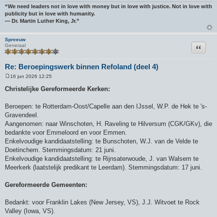
“We need leaders not in love with money but in love with justice. Not in love with
publicity but in love with humanity.
― Dr. Martin Luther King, Jr.”
Spreeuw
Citeer
Generaal
Re: Beroepingswerk binnen Refoland (deel 4)
16 jun 2026 12:25
B
e
Christelijke Gereformeerde Kerken:
r
i
c
Beroepen: te Rotterdam-Oost/Capelle aan den IJssel, W.P. de Hek te 's-
h
Gravendeel.
t
Aangenomen: naar Winschoten, H. Raveling te Hilversum (CGK/GKv), die
bedankte voor Emmeloord en voor Emmen.
Enkelvoudige kandidaatstelling: te Bunschoten, W.J. van de Velde te
Doetinchem. Stemmingsdatum: 21 juni.
Enkelvoudige kandidaatstelling: te Rijnsaterwoude, J. van Walsem te
Meerkerk (laatstelijk predikant te Leerdam). Stemmingsdatum: 17 juni.
Gereformeerde Gemeenten:
Bedankt: voor Franklin Lakes (New Jersey, VS), J.J. Witvoet te Rock
Valley (Iowa, VS).