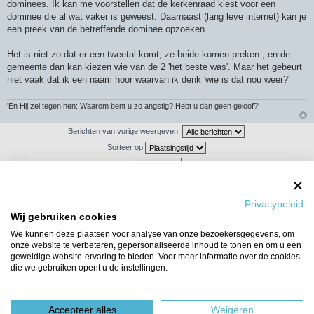
dominees. Ik kan me voorstellen dat de kerkenraad kiest voor een
dominee die al wat vaker is geweest. Daarnaast (lang leve internet) kan je
een preek van de betreffende dominee opzoeken.
Het is niet zo dat er een tweetal komt, ze beide komen preken , en de
gemeente dan kan kiezen wie van de 2 'het beste was'. Maar het gebeurt
niet vaak dat ik een naam hoor waarvan ik denk 'wie is dat nou weer?'
'En Hij zei tegen hen: Waarom bent u zo angstig? Hebt u dan geen geloof?'
Berichten van vorige weergeven:
Sorteer op
Plaats reactie
Privacybeleid
Wij gebruiken cookies
674 berichten
1
…
41
42
43
44
45
We kunnen deze plaatsen voor analyse van onze bezoekersgegevens, om
onze website te verbeteren, gepersonaliseerde inhoud te tonen en om u een
Ga naar
geweldige website-ervaring te bieden. Voor meer informatie over de cookies
die we gebruiken opent u de instellingen.
WIE IS ER ONLINE
Gebruikers op dit forum: Geen geregistreerde gebruikers en 5 gasten
Forumoverzicht
Het team
Accepteer alles
Weigeren