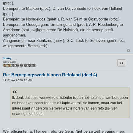
(prot.).
Beroepen: te Marken (prot.), D. van Duijvenbode te Hoek van Holland
(prot.).
Beroepen: te Noordeloos (geref.), R. van Selm te Oostvoorne (prot.).
Beroepen: te Oudega gem. Smallingerland (prot.), A.R. Roodenburg te
Apeldoorn (prot., wijkgemeente De Hofstad), die dit beroep heeft
aangenomen.
Aangenomen: naar Zierikzee (herv.), G.C. Lock te Scheveningen (prot.,
wijkgemeente Bethelkerk).
Tonny
Citeer
Sergeant
Re: Beroepingswerk binnen Refoland (deel 4)
12 jun 2026 15:46
B
e
r
i
c
Ik denk dat deze werkwijze efficiënter is dan het hele spel van beroepen
h
en bedanken zoals ik dat in dit topic voorbij zie komen, maar zou het
t
interessant vinden om hierover wat te horen van een refo die hier
ervaring mee heeft!
Wel efficiënter ja. Hier een refo, GerGem. Niet perse zelf ervaring mee.