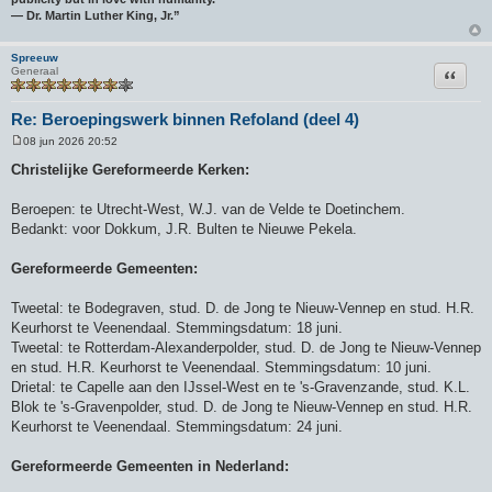
― Dr. Martin Luther King, Jr.”
Spreeuw
Citeer
Generaal
Re: Beroepingswerk binnen Refoland (deel 4)
08 jun 2026 20:52
B
e
Christelijke Gereformeerde Kerken:
r
i
c
Beroepen: te Utrecht-West, W.J. van de Velde te Doetinchem.
h
Bedankt: voor Dokkum, J.R. Bulten te Nieuwe Pekela.
t
Gereformeerde Gemeenten:
Tweetal: te Bodegraven, stud. D. de Jong te Nieuw-Vennep en stud. H.R.
Keurhorst te Veenendaal. Stemmingsdatum: 18 juni.
Tweetal: te Rotterdam-Alexanderpolder, stud. D. de Jong te Nieuw-Vennep
en stud. H.R. Keurhorst te Veenendaal. Stemmingsdatum: 10 juni.
Drietal: te Capelle aan den IJssel-West en te 's-Gravenzande, stud. K.L.
Blok te 's-Gravenpolder, stud. D. de Jong te Nieuw-Vennep en stud. H.R.
Keurhorst te Veenendaal. Stemmingsdatum: 24 juni.
Gereformeerde Gemeenten in Nederland: