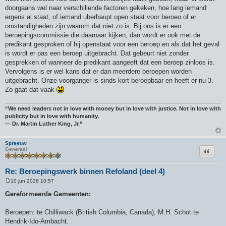
doorgaans wel naar verschillende factoren gekeken, hoe lang iemand
ergens al staat, of iemand uberhaupt open staat voor beroeo of er
omstandigheden zijn waarom dat niet zo is. Bij ons is er een
beroepingscommissie die daarnaar kijken, dan wordt er ook met de
predikant gesproken of hij openstaat voor een beroep en als dat het geval
is wordt er pas een beroep uitgebracht. Dat gebeurt niet zonder
gesprekken of wanneer de predikant aangeeft dat een beroep zinloos is.
Vervolgens is er wel kans dat er dan meerdere beroepen worden
uitgebracht. Onze voorganger is sinds kort beroepbaar en heeft er nu 3.
Zo gaat dat vaak
“We need leaders not in love with money but in love with justice. Not in love with
publicity but in love with humanity.
― Dr. Martin Luther King, Jr.”
Spreeuw
Citeer
Generaal
Re: Beroepingswerk binnen Refoland (deel 4)
10 jun 2026 10:57
B
e
Gereformeerde Gemeenten:
r
i
c
Beroepen: te Chilliwack (British Columbia, Canada), M.H. Schot te
h
Hendrik-Ido-Ambacht.
t