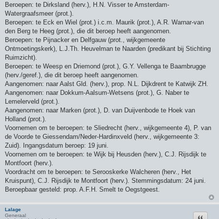
Beroepen: te Dirksland (herv.), H.N. Visser te Amsterdam-
Watergraafsmeer (prot.).
Beroepen: te Eck en Wiel (prot.) i.c.m. Maurik (prot.), A.R. Warnar-van
den Berg te Heeg (prot.), die dit beroep heeft aangenomen.
Beroepen: te Pijnacker en Delfgauw (prot., wijkgemeente
Ontmoetingskerk), L.J.Th. Heuvelman te Naarden (predikant bij Stichting
Ruimzicht).
Beroepen: te Weesp en Driemond (prot.), G.Y. Vellenga te Baambrugge
(herv./geref.), die dit beroep heeft aangenomen.
Aangenomen: naar Aalst Gld. (herv.), prop. N.L. Dijkdrent te Katwijk ZH.
Aangenomen: naar Dokkum-Aalsum-Wetsens (prot.), G. Naber te
Lemelerveld (prot.).
Aangenomen: naar Marken (prot.), D. van Duijvenbode te Hoek van
Holland (prot.).
Voornemen om te beroepen: te Sliedrecht (herv., wijkgemeente 4), P. van
de Voorde te Giessendam/Neder-Hardinxveld (herv., wijkgemeente 3:
Zuid). Ingangsdatum beroep: 19 juni.
Voornemen om te beroepen: te Wijk bij Heusden (herv.), C.J. Rijsdijk te
Montfoort (herv.).
Voordracht om te beroepen: te Serooskerke Walcheren (herv., Het
Kruispunt), C.J. Rijsdijk te Montfoort (herv.). Stemmingsdatum: 24 juni.
Beroepbaar gesteld: prop. A.F.H. Smelt te Oegstgeest.
Lalage
Citeer
Generaal