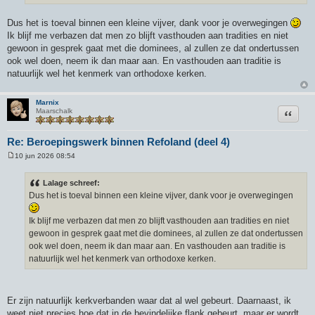
Dus het is toeval binnen een kleine vijver, dank voor je overwegingen
Ik blijf me verbazen dat men zo blijft vasthouden aan tradities en niet
gewoon in gesprek gaat met die dominees, al zullen ze dat ondertussen
ook wel doen, neem ik dan maar aan. En vasthouden aan traditie is
natuurlijk wel het kenmerk van orthodoxe kerken.
Marnix
Citeer
Maarschalk
Re: Beroepingswerk binnen Refoland (deel 4)
10 jun 2026 08:54
B
e
r
Lalage schreef:
i
Dus het is toeval binnen een kleine vijver, dank voor je overwegingen
c
h
t
Ik blijf me verbazen dat men zo blijft vasthouden aan tradities en niet
gewoon in gesprek gaat met die dominees, al zullen ze dat ondertussen
ook wel doen, neem ik dan maar aan. En vasthouden aan traditie is
natuurlijk wel het kenmerk van orthodoxe kerken.
Er zijn natuurlijk kerkverbanden waar dat al wel gebeurt. Daarnaast, ik
weet niet precies hoe dat in de bevindelijke flank gebeurt, maar er wordt