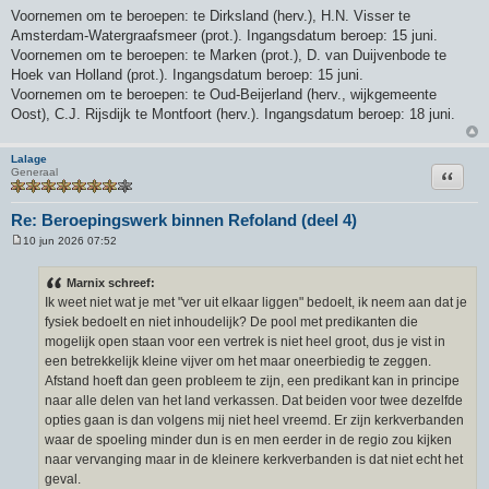
Voornemen om te beroepen: te Dirksland (herv.), H.N. Visser te
Amsterdam-Watergraafsmeer (prot.). Ingangsdatum beroep: 15 juni.
Voornemen om te beroepen: te Marken (prot.), D. van Duijvenbode te
Hoek van Holland (prot.). Ingangsdatum beroep: 15 juni.
Voornemen om te beroepen: te Oud-Beijerland (herv., wijkgemeente
Oost), C.J. Rijsdijk te Montfoort (herv.). Ingangsdatum beroep: 18 juni.
Lalage
Citeer
Generaal
Re: Beroepingswerk binnen Refoland (deel 4)
10 jun 2026 07:52
B
e
r
Marnix schreef:
i
Ik weet niet wat je met "ver uit elkaar liggen" bedoelt, ik neem aan dat je
c
h
fysiek bedoelt en niet inhoudelijk? De pool met predikanten die
t
mogelijk open staan voor een vertrek is niet heel groot, dus je vist in
een betrekkelijk kleine vijver om het maar oneerbiedig te zeggen.
Afstand hoeft dan geen probleem te zijn, een predikant kan in principe
naar alle delen van het land verkassen. Dat beiden voor twee dezelfde
opties gaan is dan volgens mij niet heel vreemd. Er zijn kerkverbanden
waar de spoeling minder dun is en men eerder in de regio zou kijken
naar vervanging maar in de kleinere kerkverbanden is dat niet echt het
geval.