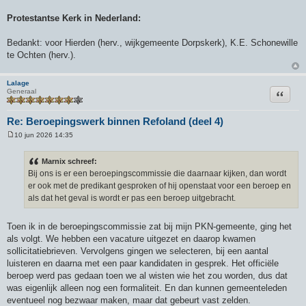
Protestantse Kerk in Nederland:
Bedankt: voor Hierden (herv., wijkgemeente Dorpskerk), K.E. Schonewille
te Ochten (herv.).
Lalage
Citeer
Generaal
Re: Beroepingswerk binnen Refoland (deel 4)
10 jun 2026 14:35
B
e
r
Marnix schreef:
i
Bij ons is er een beroepingscommissie die daarnaar kijken, dan wordt
c
h
er ook met de predikant gesproken of hij openstaat voor een beroep en
t
als dat het geval is wordt er pas een beroep uitgebracht.
Toen ik in de beroepingscommissie zat bij mijn PKN-gemeente, ging het
als volgt. We hebben een vacature uitgezet en daarop kwamen
sollicitatiebrieven. Vervolgens gingen we selecteren, bij een aantal
luisteren en daarna met een paar kandidaten in gesprek. Het officiële
beroep werd pas gedaan toen we al wisten wie het zou worden, dus dat
was eigenlijk alleen nog een formaliteit. En dan kunnen gemeenteleden
eventueel nog bezwaar maken, maar dat gebeurt vast zelden.