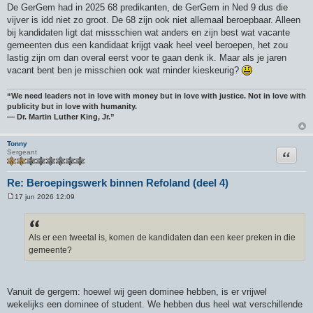
De GerGem had in 2025 68 predikanten, de GerGem in Ned 9 dus die
vijver is idd niet zo groot. De 68 zijn ook niet allemaal beroepbaar. Alleen
bij kandidaten ligt dat missschien wat anders en zijn best wat vacante
gemeenten dus een kandidaat krijgt vaak heel veel beroepen, het zou
lastig zijn om dan overal eerst voor te gaan denk ik. Maar als je jaren
vacant bent ben je misschien ook wat minder kieskeurig?
“We need leaders not in love with money but in love with justice. Not in love with
publicity but in love with humanity.
― Dr. Martin Luther King, Jr.”
Tonny
Citeer
Sergeant
Re: Beroepingswerk binnen Refoland (deel 4)
17 jun 2026 12:09
B
e
r
i
c
Als er een tweetal is, komen de kandidaten dan een keer preken in die
h
gemeente?
t
Vanuit de gergem: hoewel wij geen dominee hebben, is er vrijwel
wekelijks een dominee of student. We hebben dus heel wat verschillende