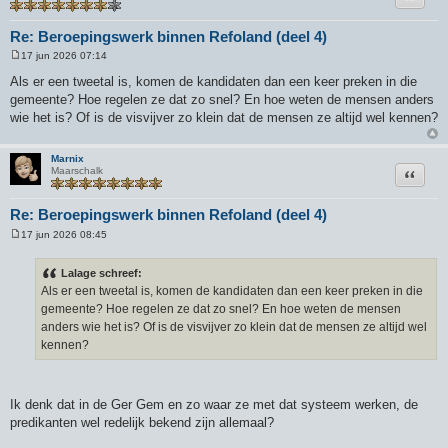
Re: Beroepingswerk binnen Refoland (deel 4)
17 jun 2026 07:14
B
e
Als er een tweetal is, komen de kandidaten dan een keer preken in die
r
gemeente? Hoe regelen ze dat zo snel? En hoe weten de mensen anders
i
c
wie het is? Of is de visvijver zo klein dat de mensen ze altijd wel kennen?
h
t
Marnix
Citeer
Maarschalk
Re: Beroepingswerk binnen Refoland (deel 4)
17 jun 2026 08:45
B
e
r
Lalage schreef:
i
Als er een tweetal is, komen de kandidaten dan een keer preken in die
c
h
gemeente? Hoe regelen ze dat zo snel? En hoe weten de mensen
t
anders wie het is? Of is de visvijver zo klein dat de mensen ze altijd wel
kennen?
Ik denk dat in de Ger Gem en zo waar ze met dat systeem werken, de
predikanten wel redelijk bekend zijn allemaal?