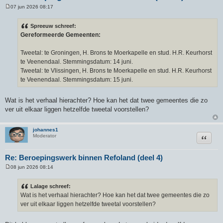
07 jun 2026 08:17
B
e
r
Spreeuw schreef:
i
Gereformeerde Gemeenten:
c
h
t
Tweetal: te Groningen, H. Brons te Moerkapelle en stud. H.R. Keurhorst
te Veenendaal. Stemmingsdatum: 14 juni.
Tweetal: te Vlissingen, H. Brons te Moerkapelle en stud. H.R. Keurhorst
te Veenendaal. Stemmingsdatum: 15 juni.
Wat is het verhaal hierachter? Hoe kan het dat twee gemeentes die zo
ver uit elkaar liggen hetzelfde tweetal voorstellen?
johannes1
Citeer
Moderator
Re: Beroepingswerk binnen Refoland (deel 4)
08 jun 2026 08:14
B
e
r
Lalage schreef:
i
Wat is het verhaal hierachter? Hoe kan het dat twee gemeentes die zo
c
h
ver uit elkaar liggen hetzelfde tweetal voorstellen?
t