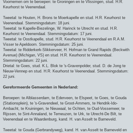
Voornemen om te beroepen: te Groningen en te Vlissingen, stud. H.R.
Keurhorst te Veenendaal.
Tweetal: te Houten, H. Brons te Moerkapelle en stud. H.R. Keurhorst te
Veenendaal. Stemmingsdatum: 18 juni.
Tweetal: te Kapelle-Biezelinge, W. Harinck te Utrecht en stud. H.R.
Keurhorst te Veenendaal. Stemmingsdatum: 17 juni.
Tweetal: te Oostkapelle, stud. H.R. Keurhorst te Veenendaal en R.A.M.
Visser te Apeldoorn. Stemmingsdatum: 25 juni.
Tweetal: te Ridderkerk-Slikkerveer, H. Hofman te Grand Rapids (Beckwith
Avenue) (Michigan, VS) en stud. H.R. Keurhorst te Veenendaal.
Stemmingsdatum: 22 juni.
Drietal: te Goes, stud. K.L. Blok te 's-Gravenpolder, stud. D. de Jong te
Nieuw-Vennep en stud. H.R. Keurhorst te Veenendaal. Stemmingsdatum:
22 juni.
Gereformeerde Gemeenten in Nederland:
Beroepen: te Alblasserdam, te Ederveen, te Elspeet, te Goes, te Gouda
(Stationsplein), te 's-Gravendeel, te Groot-Ammers, te Hendrik-Ido-
Ambacht, te Kruiningen, te Nieuwaal, te Ochten, te Oud-Vossemeer, te
Rijssen, te Sint-Annaland, te Terneuzen, te Urk, te Utrecht-De Bilt, te
Veenendaal en te Waardenburg, kand. H. van Asselt te Barneveld.
Tweetal: te Gouda (Gerbrandyweg), kand. H. van Asselt te Barneveld en