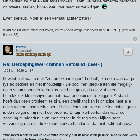
Dit hebben ze met elkaar afgesproken. Laten we beide dezelfde personen
op tweetal stellen, kijken wat voor reacties we krijgen.
Even serieus. Moet er een verhaal achter zitten?
Want die Mij vindt, vindt het leven, en trekt een welgevallen van den HEERE. (Spreuken
8 vers 35)
Marnix
Citeer
Maarschalk
Re: Beroepingswerk binnen Refoland (deel 4)
08 jun 2026 14:37
B
e
Ik weet niet wat je met "ver uit elkaar liggen" bedoelt, ik neem aan dat je
r
fysiek bedoelt en niet inhoudelijk? De pool met predikanten die mogelijk
i
c
open staan voor een vertrek is niet heel groot, dus je vist in een
h
betrekkelijk kleine vijver om het maar oneerbiedig te zeggen. Afstand
t
hoeft dan geen probleem te zijn, een predikant kan in principe naar alle
delen van het land verkassen. Dat beiden voor twee dezelfde opties gaan
is dan volgens mij niet heel vreemd. Er zijn kerkverbanden waar de
spoeling minder dun is en men eerder in de regio zou kijken naar
vervanging maar in de kleinere kerkverbanden is dat niet echt het geval.
“We need leaders not in love with money but in love with justice. Not in love with
publicity but in love with humanity.