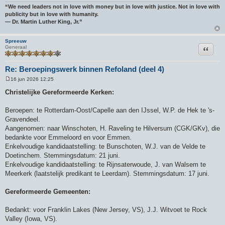
“We need leaders not in love with money but in love with justice. Not in love with
publicity but in love with humanity.
― Dr. Martin Luther King, Jr.”
Spreeuw
Citeer
Generaal
Re: Beroepingswerk binnen Refoland (deel 4)
16 jun 2026 12:25
B
e
Christelijke Gereformeerde Kerken:
r
i
c
Beroepen: te Rotterdam-Oost/Capelle aan den IJssel, W.P. de Hek te 's-
h
Gravendeel.
t
Aangenomen: naar Winschoten, H. Raveling te Hilversum (CGK/GKv), die
bedankte voor Emmeloord en voor Emmen.
Enkelvoudige kandidaatstelling: te Bunschoten, W.J. van de Velde te
Doetinchem. Stemmingsdatum: 21 juni.
Enkelvoudige kandidaatstelling: te Rijnsaterwoude, J. van Walsem te
Meerkerk (laatstelijk predikant te Leerdam). Stemmingsdatum: 17 juni.
Gereformeerde Gemeenten:
Bedankt: voor Franklin Lakes (New Jersey, VS), J.J. Witvoet te Rock
Valley (Iowa, VS).