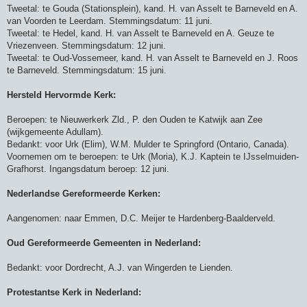
Tweetal: te Gouda (Stationsplein), kand. H. van Asselt te Barneveld en A.
van Voorden te Leerdam. Stemmingsdatum: 11 juni.
Tweetal: te Hedel, kand. H. van Asselt te Barneveld en A. Geuze te
Vriezenveen. Stemmingsdatum: 12 juni.
Tweetal: te Oud-Vossemeer, kand. H. van Asselt te Barneveld en J. Roos
te Barneveld. Stemmingsdatum: 15 juni.
Hersteld Hervormde Kerk:
Beroepen: te Nieuwerkerk Zld., P. den Ouden te Katwijk aan Zee
(wijkgemeente Adullam).
Bedankt: voor Urk (Elim), W.M. Mulder te Springford (Ontario, Canada).
Voornemen om te beroepen: te Urk (Moria), K.J. Kaptein te IJsselmuiden-
Grafhorst. Ingangsdatum beroep: 12 juni.
Nederlandse Gereformeerde Kerken:
Aangenomen: naar Emmen, D.C. Meijer te Hardenberg-Baalderveld.
Oud Gereformeerde Gemeenten in Nederland:
Bedankt: voor Dordrecht, A.J. van Wingerden te Lienden.
Protestantse Kerk in Nederland: