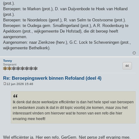
(prot.).
Beroepen: te Marken (prot.), D. van Duijvenbode te Hoek van Holland
(prot.).
Beroepen: te Noordeloos (geref.), R. van Selm te Oostvoorne (prot.).
Beroepen: te Oudega gem. Smallingerland (prot.), A.R. Roodenburg te
Apeldoorn (prot., wijkgemeente De Hofstad), die dit beroep heeft
aangenomen.
Aangenomen: naar Zierikzee (herv.), G.C. Lock te Scheveningen (prot.,
wijkgemeente Bethelkerk).
Tonny
Citeer
Sergeant
Re: Beroepingswerk binnen Refoland (deel 4)
12 jun 2026 15:46
B
e
r
i
c
Ik denk dat deze werkwijze efficiënter is dan het hele spel van beroepen
h
en bedanken zoals ik dat in dit topic voorbij zie komen, maar zou het
t
interessant vinden om hierover wat te horen van een refo die hier
ervaring mee heeft!
Wel efficiënter ja. Hier een refo, GerGem. Niet perse zelf ervaring mee.