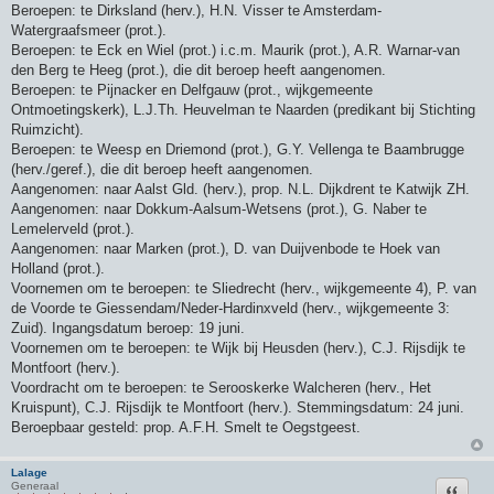
Beroepen: te Dirksland (herv.), H.N. Visser te Amsterdam-
Watergraafsmeer (prot.).
Beroepen: te Eck en Wiel (prot.) i.c.m. Maurik (prot.), A.R. Warnar-van
den Berg te Heeg (prot.), die dit beroep heeft aangenomen.
Beroepen: te Pijnacker en Delfgauw (prot., wijkgemeente
Ontmoetingskerk), L.J.Th. Heuvelman te Naarden (predikant bij Stichting
Ruimzicht).
Beroepen: te Weesp en Driemond (prot.), G.Y. Vellenga te Baambrugge
(herv./geref.), die dit beroep heeft aangenomen.
Aangenomen: naar Aalst Gld. (herv.), prop. N.L. Dijkdrent te Katwijk ZH.
Aangenomen: naar Dokkum-Aalsum-Wetsens (prot.), G. Naber te
Lemelerveld (prot.).
Aangenomen: naar Marken (prot.), D. van Duijvenbode te Hoek van
Holland (prot.).
Voornemen om te beroepen: te Sliedrecht (herv., wijkgemeente 4), P. van
de Voorde te Giessendam/Neder-Hardinxveld (herv., wijkgemeente 3:
Zuid). Ingangsdatum beroep: 19 juni.
Voornemen om te beroepen: te Wijk bij Heusden (herv.), C.J. Rijsdijk te
Montfoort (herv.).
Voordracht om te beroepen: te Serooskerke Walcheren (herv., Het
Kruispunt), C.J. Rijsdijk te Montfoort (herv.). Stemmingsdatum: 24 juni.
Beroepbaar gesteld: prop. A.F.H. Smelt te Oegstgeest.
Lalage
Citeer
Generaal