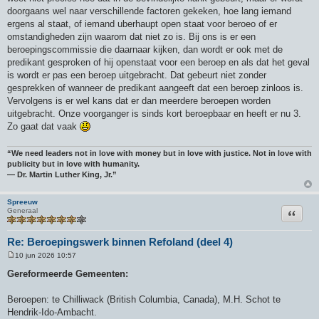
doorgaans wel naar verschillende factoren gekeken, hoe lang iemand
ergens al staat, of iemand uberhaupt open staat voor beroeo of er
omstandigheden zijn waarom dat niet zo is. Bij ons is er een
beroepingscommissie die daarnaar kijken, dan wordt er ook met de
predikant gesproken of hij openstaat voor een beroep en als dat het geval
is wordt er pas een beroep uitgebracht. Dat gebeurt niet zonder
gesprekken of wanneer de predikant aangeeft dat een beroep zinloos is.
Vervolgens is er wel kans dat er dan meerdere beroepen worden
uitgebracht. Onze voorganger is sinds kort beroepbaar en heeft er nu 3.
Zo gaat dat vaak
“We need leaders not in love with money but in love with justice. Not in love with
publicity but in love with humanity.
― Dr. Martin Luther King, Jr.”
Spreeuw
Citeer
Generaal
Re: Beroepingswerk binnen Refoland (deel 4)
10 jun 2026 10:57
B
e
Gereformeerde Gemeenten:
r
i
c
Beroepen: te Chilliwack (British Columbia, Canada), M.H. Schot te
h
Hendrik-Ido-Ambacht.
t