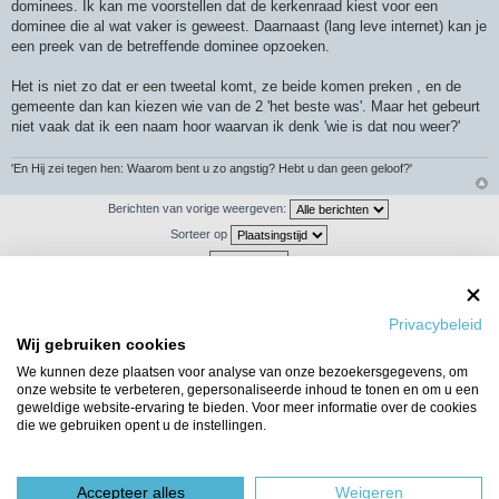
dominees. Ik kan me voorstellen dat de kerkenraad kiest voor een
dominee die al wat vaker is geweest. Daarnaast (lang leve internet) kan je
een preek van de betreffende dominee opzoeken.
Het is niet zo dat er een tweetal komt, ze beide komen preken , en de
gemeente dan kan kiezen wie van de 2 'het beste was'. Maar het gebeurt
niet vaak dat ik een naam hoor waarvan ik denk 'wie is dat nou weer?'
'En Hij zei tegen hen: Waarom bent u zo angstig? Hebt u dan geen geloof?'
Berichten van vorige weergeven:
Sorteer op
Plaats reactie
Privacybeleid
Wij gebruiken cookies
674 berichten
1
…
41
42
43
44
45
We kunnen deze plaatsen voor analyse van onze bezoekersgegevens, om
onze website te verbeteren, gepersonaliseerde inhoud te tonen en om u een
Ga naar
geweldige website-ervaring te bieden. Voor meer informatie over de cookies
die we gebruiken opent u de instellingen.
WIE IS ER ONLINE
Gebruikers op dit forum: Geen geregistreerde gebruikers en 15 gasten
Forumoverzicht
Het team
Accepteer alles
Weigeren