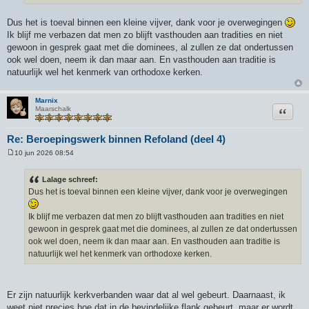
Dus het is toeval binnen een kleine vijver, dank voor je overwegingen
Ik blijf me verbazen dat men zo blijft vasthouden aan tradities en niet
gewoon in gesprek gaat met die dominees, al zullen ze dat ondertussen
ook wel doen, neem ik dan maar aan. En vasthouden aan traditie is
natuurlijk wel het kenmerk van orthodoxe kerken.
Marnix
Citeer
Maarschalk
Re: Beroepingswerk binnen Refoland (deel 4)
10 jun 2026 08:54
B
e
r
Lalage schreef:
i
Dus het is toeval binnen een kleine vijver, dank voor je overwegingen
c
h
t
Ik blijf me verbazen dat men zo blijft vasthouden aan tradities en niet
gewoon in gesprek gaat met die dominees, al zullen ze dat ondertussen
ook wel doen, neem ik dan maar aan. En vasthouden aan traditie is
natuurlijk wel het kenmerk van orthodoxe kerken.
Er zijn natuurlijk kerkverbanden waar dat al wel gebeurt. Daarnaast, ik
weet niet precies hoe dat in de bevindelijke flank gebeurt, maar er wordt