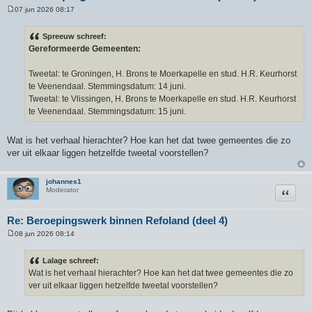
07 jun 2026 08:17
B
e
r
Spreeuw schreef:
i
Gereformeerde Gemeenten:
c
h
t
Tweetal: te Groningen, H. Brons te Moerkapelle en stud. H.R. Keurhorst
te Veenendaal. Stemmingsdatum: 14 juni.
Tweetal: te Vlissingen, H. Brons te Moerkapelle en stud. H.R. Keurhorst
te Veenendaal. Stemmingsdatum: 15 juni.
Wat is het verhaal hierachter? Hoe kan het dat twee gemeentes die zo
ver uit elkaar liggen hetzelfde tweetal voorstellen?
johannes1
Citeer
Moderator
Re: Beroepingswerk binnen Refoland (deel 4)
08 jun 2026 08:14
B
e
r
Lalage schreef:
i
Wat is het verhaal hierachter? Hoe kan het dat twee gemeentes die zo
c
h
ver uit elkaar liggen hetzelfde tweetal voorstellen?
t