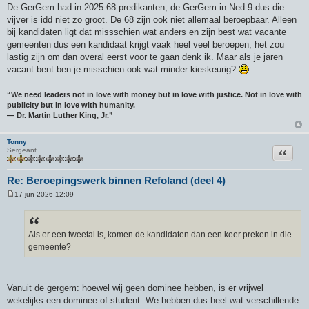
De GerGem had in 2025 68 predikanten, de GerGem in Ned 9 dus die
vijver is idd niet zo groot. De 68 zijn ook niet allemaal beroepbaar. Alleen
bij kandidaten ligt dat missschien wat anders en zijn best wat vacante
gemeenten dus een kandidaat krijgt vaak heel veel beroepen, het zou
lastig zijn om dan overal eerst voor te gaan denk ik. Maar als je jaren
vacant bent ben je misschien ook wat minder kieskeurig?
“We need leaders not in love with money but in love with justice. Not in love with
publicity but in love with humanity.
― Dr. Martin Luther King, Jr.”
Tonny
Citeer
Sergeant
Re: Beroepingswerk binnen Refoland (deel 4)
17 jun 2026 12:09
B
e
r
i
c
Als er een tweetal is, komen de kandidaten dan een keer preken in die
h
gemeente?
t
Vanuit de gergem: hoewel wij geen dominee hebben, is er vrijwel
wekelijks een dominee of student. We hebben dus heel wat verschillende