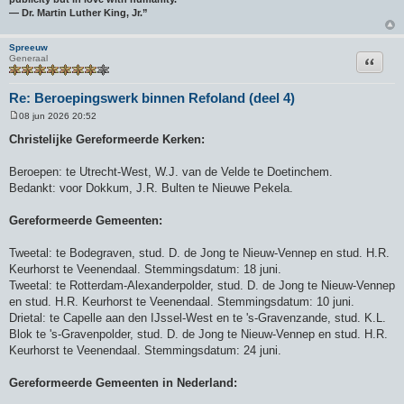
― Dr. Martin Luther King, Jr.”
Spreeuw
Citeer
Generaal
Re: Beroepingswerk binnen Refoland (deel 4)
08 jun 2026 20:52
B
e
Christelijke Gereformeerde Kerken:
r
i
c
Beroepen: te Utrecht-West, W.J. van de Velde te Doetinchem.
h
Bedankt: voor Dokkum, J.R. Bulten te Nieuwe Pekela.
t
Gereformeerde Gemeenten:
Tweetal: te Bodegraven, stud. D. de Jong te Nieuw-Vennep en stud. H.R.
Keurhorst te Veenendaal. Stemmingsdatum: 18 juni.
Tweetal: te Rotterdam-Alexanderpolder, stud. D. de Jong te Nieuw-Vennep
en stud. H.R. Keurhorst te Veenendaal. Stemmingsdatum: 10 juni.
Drietal: te Capelle aan den IJssel-West en te 's-Gravenzande, stud. K.L.
Blok te 's-Gravenpolder, stud. D. de Jong te Nieuw-Vennep en stud. H.R.
Keurhorst te Veenendaal. Stemmingsdatum: 24 juni.
Gereformeerde Gemeenten in Nederland: