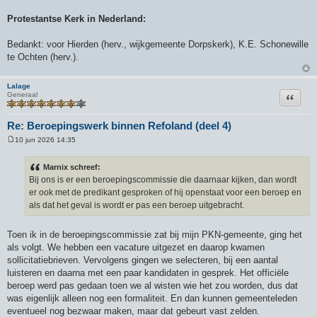
Protestantse Kerk in Nederland:
Bedankt: voor Hierden (herv., wijkgemeente Dorpskerk), K.E. Schonewille
te Ochten (herv.).
Lalage
Citeer
Generaal
Re: Beroepingswerk binnen Refoland (deel 4)
10 jun 2026 14:35
B
e
r
Marnix schreef:
i
Bij ons is er een beroepingscommissie die daarnaar kijken, dan wordt
c
h
er ook met de predikant gesproken of hij openstaat voor een beroep en
t
als dat het geval is wordt er pas een beroep uitgebracht.
Toen ik in de beroepingscommissie zat bij mijn PKN-gemeente, ging het
als volgt. We hebben een vacature uitgezet en daarop kwamen
sollicitatiebrieven. Vervolgens gingen we selecteren, bij een aantal
luisteren en daarna met een paar kandidaten in gesprek. Het officiële
beroep werd pas gedaan toen we al wisten wie het zou worden, dus dat
was eigenlijk alleen nog een formaliteit. En dan kunnen gemeenteleden
eventueel nog bezwaar maken, maar dat gebeurt vast zelden.