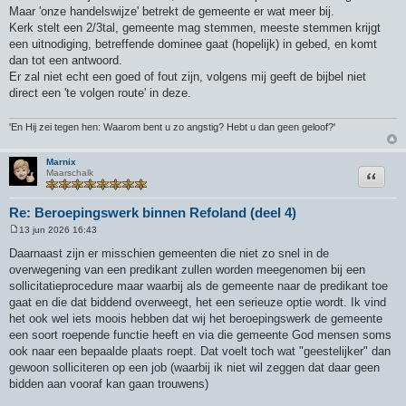
Maar 'onze handelswijze' betrekt de gemeente er wat meer bij.
Kerk stelt een 2/3tal, gemeente mag stemmen, meeste stemmen krijgt
een uitnodiging, betreffende dominee gaat (hopelijk) in gebed, en komt
dan tot een antwoord.
Er zal niet echt een goed of fout zijn, volgens mij geeft de bijbel niet
direct een 'te volgen route' in deze.
'En Hij zei tegen hen: Waarom bent u zo angstig? Hebt u dan geen geloof?'
Marnix
Citeer
Maarschalk
Re: Beroepingswerk binnen Refoland (deel 4)
13 jun 2026 16:43
B
e
Daarnaast zijn er misschien gemeenten die niet zo snel in de
r
overwegening van een predikant zullen worden meegenomen bij een
i
c
sollicitatieprocedure maar waarbij als de gemeente naar de predikant toe
h
gaat en die dat biddend overweegt, het een serieuze optie wordt. Ik vind
t
het ook wel iets moois hebben dat wij het beroepingswerk de gemeente
een soort roepende functie heeft en via die gemeente God mensen soms
ook naar een bepaalde plaats roept. Dat voelt toch wat "geestelijker" dan
gewoon solliciteren op een job (waarbij ik niet wil zeggen dat daar geen
bidden aan vooraf kan gaan trouwens)