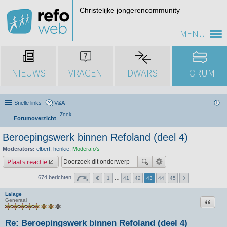
Christelijke jongerencommunity
MENU
NIEUWS
VRAGEN
DWARS
FORUM
Snelle links
V&A
Zoek
Forumoverzicht
Beroepingswerk binnen Refoland (deel 4)
Moderators:
elbert
,
henkie
,
Moderafo's
Plaats reactie
674 berichten
1
…
41
42
43
44
45
Lalage
Citeer
Generaal
Re: Beroepingswerk binnen Refoland (deel 4)