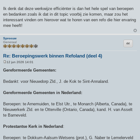
Ik denk dat deze werkwijze efficiënter is dan het hele spel van beroepen
en bedanken zoals ik dat in dit topic voorbij zie komen, maar zou het
interessant vinden om hierover wat te horen van een refo die hier ervaring
mee heeft!
Spreeuw
Citeer
Generaal
Re: Beroepingswerk binnen Refoland (deel 4)
12 jun 2026 14:01
B
e
Gereformeerde Gemeenten:
r
i
c
Bedankt: voor Nieuwdorp Zld., J. de Kok te Sint-Annaland.
h
t
Gereformeerde Gemeenten in Nederland:
Beroepen: te Arnemuiden, te Elst Utr., te Monarch (Alberta, Canada), te
Nieuwerkerk Zld. en te Otterville (Ontario, Canada), kand. H. van Asselt
te Barneveld.
Protestantse Kerk in Nederland
:
Beroepen: te Dokkum-Aalsum-Wetsens (prot.), G. Naber te Lemelerveld