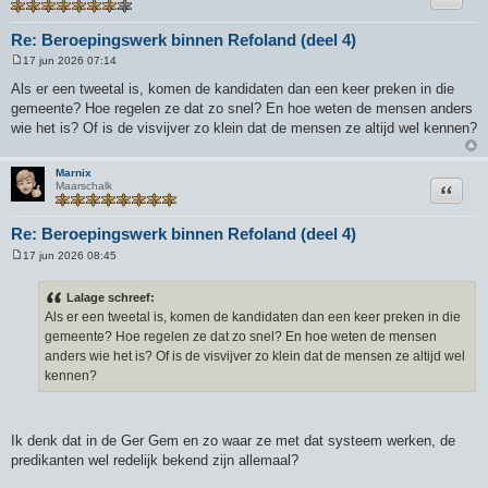
Re: Beroepingswerk binnen Refoland (deel 4)
17 jun 2026 07:14
B
e
Als er een tweetal is, komen de kandidaten dan een keer preken in die
r
gemeente? Hoe regelen ze dat zo snel? En hoe weten de mensen anders
i
c
wie het is? Of is de visvijver zo klein dat de mensen ze altijd wel kennen?
h
t
Marnix
Citeer
Maarschalk
Re: Beroepingswerk binnen Refoland (deel 4)
17 jun 2026 08:45
B
e
r
Lalage schreef:
i
Als er een tweetal is, komen de kandidaten dan een keer preken in die
c
h
gemeente? Hoe regelen ze dat zo snel? En hoe weten de mensen
t
anders wie het is? Of is de visvijver zo klein dat de mensen ze altijd wel
kennen?
Ik denk dat in de Ger Gem en zo waar ze met dat systeem werken, de
predikanten wel redelijk bekend zijn allemaal?