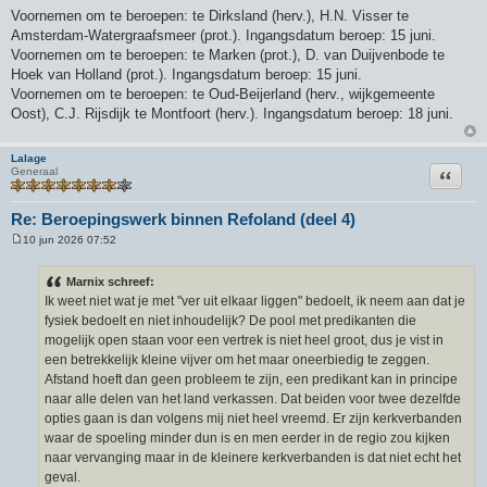
Voornemen om te beroepen: te Dirksland (herv.), H.N. Visser te
Amsterdam-Watergraafsmeer (prot.). Ingangsdatum beroep: 15 juni.
Voornemen om te beroepen: te Marken (prot.), D. van Duijvenbode te
Hoek van Holland (prot.). Ingangsdatum beroep: 15 juni.
Voornemen om te beroepen: te Oud-Beijerland (herv., wijkgemeente
Oost), C.J. Rijsdijk te Montfoort (herv.). Ingangsdatum beroep: 18 juni.
Lalage
Citeer
Generaal
Re: Beroepingswerk binnen Refoland (deel 4)
10 jun 2026 07:52
B
e
r
Marnix schreef:
i
Ik weet niet wat je met "ver uit elkaar liggen" bedoelt, ik neem aan dat je
c
h
fysiek bedoelt en niet inhoudelijk? De pool met predikanten die
t
mogelijk open staan voor een vertrek is niet heel groot, dus je vist in
een betrekkelijk kleine vijver om het maar oneerbiedig te zeggen.
Afstand hoeft dan geen probleem te zijn, een predikant kan in principe
naar alle delen van het land verkassen. Dat beiden voor twee dezelfde
opties gaan is dan volgens mij niet heel vreemd. Er zijn kerkverbanden
waar de spoeling minder dun is en men eerder in de regio zou kijken
naar vervanging maar in de kleinere kerkverbanden is dat niet echt het
geval.