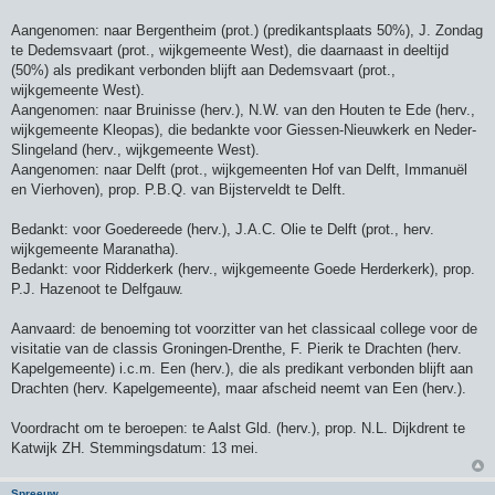
Aangenomen: naar Bergentheim (prot.) (predikantsplaats 50%), J. Zondag
te Dedemsvaart (prot., wijkgemeente West), die daarnaast in deeltijd
(50%) als predikant verbonden blijft aan Dedemsvaart (prot.,
wijkgemeente West).
Aangenomen: naar Bruinisse (herv.), N.W. van den Houten te Ede (herv.,
wijkgemeente Kleopas), die bedankte voor Giessen-Nieuwkerk en Neder-
Slingeland (herv., wijkgemeente West).
Aangenomen: naar Delft (prot., wijkgemeenten Hof van Delft, Immanuël
en Vierhoven), prop. P.B.Q. van Bijsterveldt te Delft.
Bedankt: voor Goedereede (herv.), J.A.C. Olie te Delft (prot., herv.
wijkgemeente Maranatha).
Bedankt: voor Ridderkerk (herv., wijkgemeente Goede Herderkerk), prop.
P.J. Hazenoot te Delfgauw.
Aanvaard: de benoeming tot voorzitter van het classicaal college voor de
visitatie van de classis Groningen-Drenthe, F. Pierik te Drachten (herv.
Kapelgemeente) i.c.m. Een (herv.), die als predikant verbonden blijft aan
Drachten (herv. Kapelgemeente), maar afscheid neemt van Een (herv.).
Voordracht om te beroepen: te Aalst Gld. (herv.), prop. N.L. Dijkdrent te
Katwijk ZH. Stemmingsdatum: 13 mei.
Spreeuw