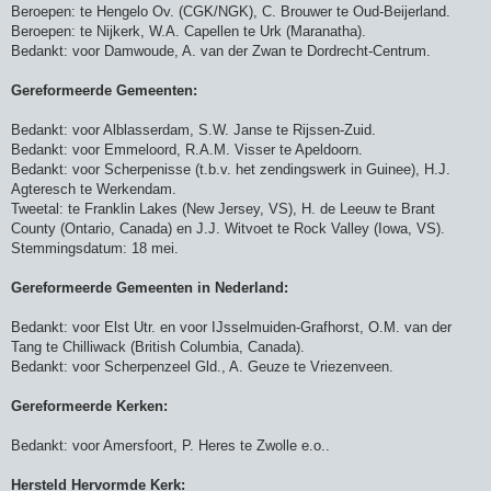
c
Beroepen: te Hengelo Ov. (CGK/NGK), C. Brouwer te Oud-Beijerland.
h
Beroepen: te Nijkerk, W.A. Capellen te Urk (Maranatha).
t
Bedankt: voor Damwoude, A. van der Zwan te Dordrecht-Centrum.
Gereformeerde Gemeenten:
Bedankt: voor Alblasserdam, S.W. Janse te Rijssen-Zuid.
Bedankt: voor Emmeloord, R.A.M. Visser te Apeldoorn.
Bedankt: voor Scherpenisse (t.b.v. het zendingswerk in Guinee), H.J.
Agteresch te Werkendam.
Tweetal: te Franklin Lakes (New Jersey, VS), H. de Leeuw te Brant
County (Ontario, Canada) en J.J. Witvoet te Rock Valley (Iowa, VS).
Stemmingsdatum: 18 mei.
Gereformeerde Gemeenten in Nederland:
Bedankt: voor Elst Utr. en voor IJsselmuiden-Grafhorst, O.M. van der
Tang te Chilliwack (British Columbia, Canada).
Bedankt: voor Scherpenzeel Gld., A. Geuze te Vriezenveen.
Gereformeerde Kerken:
Bedankt: voor Amersfoort, P. Heres te Zwolle e.o..
Hersteld Hervormde Kerk: