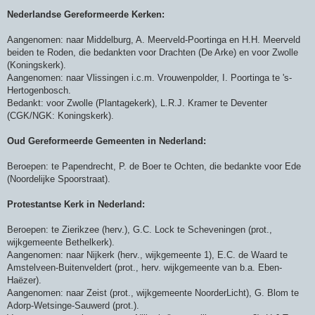
Nederlandse Gereformeerde Kerken:
Aangenomen: naar Middelburg, A. Meerveld-Poortinga en H.H. Meerveld
beiden te Roden, die bedankten voor Drachten (De Arke) en voor Zwolle
(Koningskerk).
Aangenomen: naar Vlissingen i.c.m. Vrouwenpolder, I. Poortinga te 's-
Hertogenbosch.
Bedankt: voor Zwolle (Plantagekerk), L.R.J. Kramer te Deventer
(CGK/NGK: Koningskerk).
Oud Gereformeerde Gemeenten in Nederland:
Beroepen: te Papendrecht, P. de Boer te Ochten, die bedankte voor Ede
(Noordelijke Spoorstraat).
Protestantse Kerk in Nederland:
Beroepen: te Zierikzee (herv.), G.C. Lock te Scheveningen (prot.,
wijkgemeente Bethelkerk).
Aangenomen: naar Nijkerk (herv., wijkgemeente 1), E.C. de Waard te
Amstelveen-Buitenveldert (prot., herv. wijkgemeente van b.a. Eben-
Haëzer).
Aangenomen: naar Zeist (prot., wijkgemeente NoorderLicht), G. Blom te
Adorp-Wetsinge-Sauwerd (prot.).