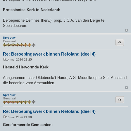
h
t
Protestantse Kerk in Nederland:
Beroepen: te Eemnes (herv.), prop. J.C.A. van den Berge te
Sebaldeburen.
Spreeuw
Citeer
Generaal
Re: Beroepingswerk binnen Refoland (deel 4)
14 mei 2026 21:25
B
e
Hersteld Hervormde Kerk:
r
i
c
Aangenomen: naar Oldebroek/'t Harde, A.S. Middelkoop te Sint-Annaland,
h
die bedankte voor Arnemuiden.
t
Spreeuw
Citeer
Generaal
Re: Beroepingswerk binnen Refoland (deel 4)
15 mei 2026 21:30
B
e
Gereformeerde Gemeenten:
r
i