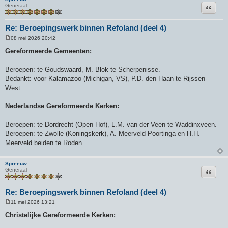
Citeer
Generaal
Re: Beroepingswerk binnen Refoland (deel 4)
08 mei 2026 20:42
B
e
Gereformeerde Gemeenten:
r
i
c
Beroepen: te Goudswaard, M. Blok te Scherpenisse.
h
Bedankt: voor Kalamazoo (Michigan, VS), P.D. den Haan te Rijssen-
t
West.
Nederlandse Gereformeerde Kerken:
Beroepen: te Dordrecht (Open Hof), L.M. van der Veen te Waddinxveen.
Beroepen: te Zwolle (Koningskerk), A. Meerveld-Poortinga en H.H.
Meerveld beiden te Roden.
Spreeuw
Citeer
Generaal
Re: Beroepingswerk binnen Refoland (deel 4)
11 mei 2026 13:21
B
e
Christelijke Gereformeerde Kerken:
r
i