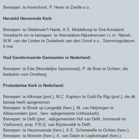
Beroepen: te Amersfoort, P. Heres te Zwolle e.o..
Hersteld Hervormde Kerk:
Beroepen: te Oldebroek/'t Harde, A.S. Middelkoop te Sint-Annaland.
Voordracht om te beroepen: te Hoevelaken-Nijkerkerveen i.c.m. Nijkerk,
W.M. van der Linden te Ouderkerk aan den IJssel e.o.. Stemmingsdatum:
6 mei.
Oud Gereformeerde Gemeenten in Nederland:
Beroepen: te Ede (Noordelijke Spoorstraat), P. de Boer te Ochten, die
bedankte voor Overberg.
Protestantse Kerk in Nederland:
Beroepen: te Alkmaar (prot.), M.C. Kapteyn te Graft-De Rijp (prot.), die dit
beroep heeft aangenomen.
Beroepen: te Broek op Langedijk (herv.), M. van Heijningen te
Alblasserdam (prot., herv. wijkgemeente Ichthuskerk).
Beroepen: te Delft (prot., wijkgemeenten Hof van Delft, Immanuël en
Vierhoven), prop. P.B.Q. van Bijsterveldt te Delft.
Beroepen: te Hazerswoude (herv.), K.E. Schonewille te Ochten (herv.).
Beroepen: te Monster (herv.), A. van Dalen te Lopikerkapel (herv.).