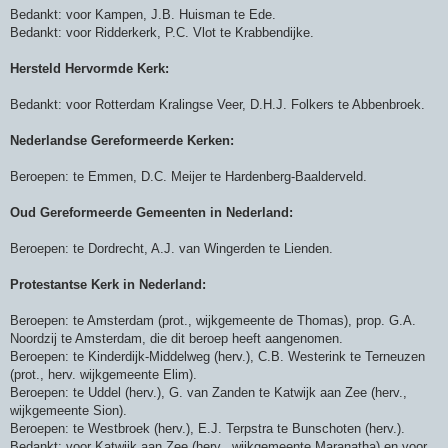
c
Bedankt: voor Kampen, J.B. Huisman te Ede.
h
Bedankt: voor Ridderkerk, P.C. Vlot te Krabbendijke.
t
Hersteld Hervormde Kerk:
Bedankt: voor Rotterdam Kralingse Veer, D.H.J. Folkers te Abbenbroek.
Nederlandse Gereformeerde Kerken:
Beroepen: te Emmen, D.C. Meijer te Hardenberg-Baalderveld.
Oud Gereformeerde Gemeenten in Nederland:
Beroepen: te Dordrecht, A.J. van Wingerden te Lienden.
Protestantse Kerk in Nederland:
Beroepen: te Amsterdam (prot., wijkgemeente de Thomas), prop. G.A.
Noordzij te Amsterdam, die dit beroep heeft aangenomen.
Beroepen: te Kinderdijk-Middelweg (herv.), C.B. Westerink te Terneuzen
(prot., herv. wijkgemeente Elim).
Beroepen: te Uddel (herv.), G. van Zanden te Katwijk aan Zee (herv.,
wijkgemeente Sion).
Beroepen: te Westbroek (herv.), E.J. Terpstra te Bunschoten (herv.).
Bedankt: voor Katwijk aan Zee (herv., wijkgemeente Maranatha) en voor