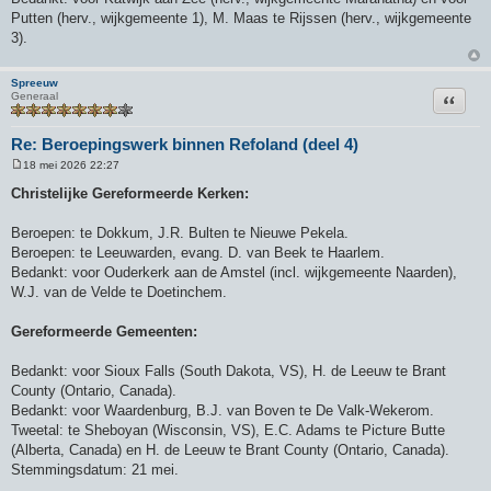
Putten (herv., wijkgemeente 1), M. Maas te Rijssen (herv., wijkgemeente
3).
Spreeuw
Citeer
Generaal
Re: Beroepingswerk binnen Refoland (deel 4)
18 mei 2026 22:27
B
e
Christelijke Gereformeerde Kerken:
r
i
c
Beroepen: te Dokkum, J.R. Bulten te Nieuwe Pekela.
h
Beroepen: te Leeuwarden, evang. D. van Beek te Haarlem.
t
Bedankt: voor Ouderkerk aan de Amstel (incl. wijkgemeente Naarden),
W.J. van de Velde te Doetinchem.
Gereformeerde Gemeenten:
Bedankt: voor Sioux Falls (South Dakota, VS), H. de Leeuw te Brant
County (Ontario, Canada).
Bedankt: voor Waardenburg, B.J. van Boven te De Valk-Wekerom.
Tweetal: te Sheboyan (Wisconsin, VS), E.C. Adams te Picture Butte
(Alberta, Canada) en H. de Leeuw te Brant County (Ontario, Canada).
Stemmingsdatum: 21 mei.