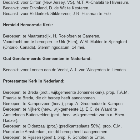
Bedankt: voor Clifton (New Jersey, VS), M.T. Al-Chalabi te Hilversum.
Bedankt: voor Dirksland, D. de Wit te Kesteren.
Bedankt: voor Ridderkerk-Slikkerveer, J.B. Huisman te Ede.
Hersteld Hervormde Kerk:
Beroepen: te Maartensdijk, H. Roelofsen te Gameren.
Voordracht om te beroepen: te Urk (Elim), W.M. Mulder te Springford
(Ontario, Canada). Stemmingsdatum: 14 mei.
Oud Gereformeerde Gemeenten in Nederland:
Bedankt: voor Loenen aan de Vecht, A.J. van Wingerden te Lienden.
Protestantse Kerk in Nederland:
Beroepen: te Breda (prot., wijkgemeente Johanneskerk), prop. T.A.M.
Fraanje te Breda, die dit beroep heeft aangenomen.
Beroepen: te Kamperveen (herv.), prop. A. Groothedde te Kampen.
Beroepen: te Nijkerk (herv., wijkgemeente 1), E.C. de Waard te
Amstelveen-Buitenveldert (prot., herv. wijkgemeente van b.a. Eben-
Haëzer).
Beroepen: te Oldenzaal (prot.) (predikantsplaats 50%), prop. C.M.
Pumplun te Amsterdam, die dit beroep heeft aangenomen.
Beroepen: te Rijssen (geref.), prop. F. Scholten te Enter.