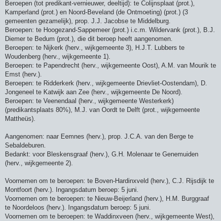
Beroepen (tot predikant-vernieuwer, deeltijd): te Colijnsplaat (prot.),
Kamperland (prot.) en Noord-Beveland (de Ontmoeting) (prot.) (3
gemeenten gezamelijk), prop. J.J. Jacobse te Middelburg.
Beroepen: te Hoogezand-Sappemeer (prot.) i.c.m. Wildervank (prot.), B.J.
Diemer te Bedum (prot.), die dit beroep heeft aangenomen.
Beroepen: te Nijkerk (herv., wijkgemeente 3), H.J.T. Lubbers te
Woudenberg (herv., wijkgemeente 1).
Beroepen: te Papendrecht (herv., wijkgemeente Oost), A.M. van Mourik te
Emst (herv.).
Beroepen: te Ridderkerk (herv., wijkgemeente Drievliet-Oostendam), D.
Jongeneel te Katwijk aan Zee (herv., wijkgemeente De Noord).
Beroepen: te Veenendaal (herv., wijkgemeente Westerkerk)
(predikantsplaats 80%), M.J. van Oordt te Delft (prot., wijkgemeente
Mattheüs).
Aangenomen: naar Eemnes (herv.), prop. J.C.A. van den Berge te
Sebaldeburen.
Bedankt: voor Bleskensgraaf (herv.), G.H. Molenaar te Genemuiden
(herv., wijkgemeente 2).
Voornemen om te beroepen: te Boven-Hardinxveld (herv.), C.J. Rijsdijk te
Montfoort (herv.). Ingangsdatum beroep: 5 juni.
Voornemen om te beroepen: te Nieuw-Beijerland (herv.), H.M. Burggraaf
te Noordeloos (herv.). Ingangsdatum beroep: 5 juni.
Voornemen om te beroepen: te Waddinxveen (herv., wijkgemeente West),