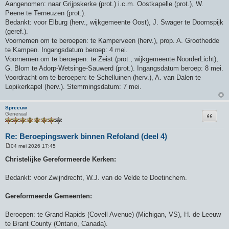
Aangenomen: naar Grijpskerke (prot.) i.c.m. Oostkapelle (prot.), W.
Peene te Terneuzen (prot.).
Bedankt: voor Elburg (herv., wijkgemeente Oost), J. Swager te Doornspijk
(geref.).
Voornemen om te beroepen: te Kamperveen (herv.), prop. A. Groothedde
te Kampen. Ingangsdatum beroep: 4 mei.
Voornemen om te beroepen: te Zeist (prot., wijkgemeente NoorderLicht),
G. Blom te Adorp-Wetsinge-Sauwerd (prot.). Ingangsdatum beroep: 8 mei.
Voordracht om te beroepen: te Schelluinen (herv.), A. van Dalen te
Lopikerkapel (herv.). Stemmingsdatum: 7 mei.
Spreeuw
Citeer
Generaal
Re: Beroepingswerk binnen Refoland (deel 4)
04 mei 2026 17:45
B
e
Christelijke Gereformeerde Kerken:
r
i
c
Bedankt: voor Zwijndrecht, W.J. van de Velde te Doetinchem.
h
t
Gereformeerde Gemeenten:
Beroepen: te Grand Rapids (Covell Avenue) (Michigan, VS), H. de Leeuw
te Brant County (Ontario, Canada).