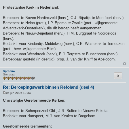
t
Protestantse Kerk in Nederland:
Beroepen: te Boven-Hardinxveld (herv.), C.J. Rijsdijk te Montfoort (herv.).
Beroepen: te Heino (prot.), I.P. Epema te Zwolle (prot., wijkgemeente
Adventskerk-Oosterkerk), die dit beroep heeft aangenomen.
Beroepen: te Nieuw-Beijerland (herv.), H.M. Burggraaf te Noordeloos
(herv.).
Bedankt: voor Kinderdijk-Middelweg (herv.), C.B. Westerink te Terneuzen
(prot., herv. wijkgemeente Elim).
Bedankt: voor Westbroek (herv.), E.J. Terpstra te Bunschoten (herv.).
Beroepbaar gesteld (in deeltijd): prop. J. van der Knijff te Apeldoorn.
Spreeuw
Citeer
Generaal
Re: Beroepingswerk binnen Refoland (deel 4)
06 jun 2026 19:34
B
e
Christelijke Gereformeerde Kerken:
r
i
c
Beroepen: te Scherpenzeel Gld., J.R. Bulten te Nieuwe Pekela.
h
Bedankt: voor Nunspeet, M.J. van Keulen te Drogeham.
t
Gereformeerde Gemeenten: