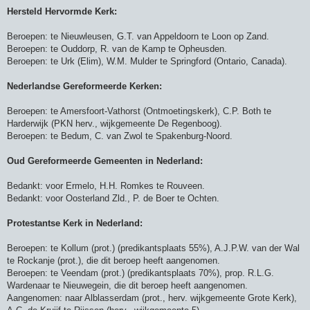
Hersteld Hervormde Kerk:
Beroepen: te Nieuwleusen, G.T. van Appeldoorn te Loon op Zand.
Beroepen: te Ouddorp, R. van de Kamp te Opheusden.
Beroepen: te Urk (Elim), W.M. Mulder te Springford (Ontario, Canada).
Nederlandse Gereformeerde Kerken:
Beroepen: te Amersfoort-Vathorst (Ontmoetingskerk), C.P. Both te
Harderwijk (PKN herv., wijkgemeente De Regenboog).
Beroepen: te Bedum, C. van Zwol te Spakenburg-Noord.
Oud Gereformeerde Gemeenten in Nederland:
Bedankt: voor Ermelo, H.H. Romkes te Rouveen.
Bedankt: voor Oosterland Zld., P. de Boer te Ochten.
Protestantse Kerk in Nederland:
Beroepen: te Kollum (prot.) (predikantsplaats 55%), A.J.P.W. van der Wal
te Rockanje (prot.), die dit beroep heeft aangenomen.
Beroepen: te Veendam (prot.) (predikantsplaats 70%), prop. R.L.G.
Wardenaar te Nieuwegein, die dit beroep heeft aangenomen.
Aangenomen: naar Alblasserdam (prot., herv. wijkgemeente Grote Kerk),