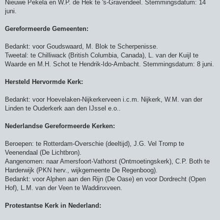
Nieuwe Pekela en W.P. de Hek te 's-Gravendeel. Stemmingsdatum: 14
juni.
Gereformeerde Gemeenten:
Bedankt: voor Goudswaard, M. Blok te Scherpenisse.
Tweetal: te Chilliwack (British Columbia, Canada), L. van der Kuijl te
Waarde en M.H. Schot te Hendrik-Ido-Ambacht. Stemmingsdatum: 8 juni.
Hersteld Hervormde Kerk:
Bedankt: voor Hoevelaken-Nijkerkerveen i.c.m. Nijkerk, W.M. van der
Linden te Ouderkerk aan den IJssel e.o..
Nederlandse Gereformeerde Kerken:
Beroepen: te Rotterdam-Overschie (deeltijd), J.G. Vel Tromp te
Veenendaal (De Lichtbron).
Aangenomen: naar Amersfoort-Vathorst (Ontmoetingskerk), C.P. Both te
Harderwijk (PKN herv., wijkgemeente De Regenboog).
Bedankt: voor Alphen aan den Rijn (De Oase) en voor Dordrecht (Open
Hof), L.M. van der Veen te Waddinxveen.
Protestantse Kerk in Nederland: