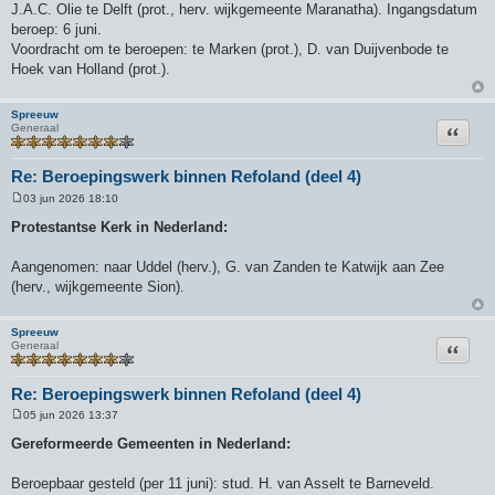
J.A.C. Olie te Delft (prot., herv. wijkgemeente Maranatha). Ingangsdatum
beroep: 6 juni.
Voordracht om te beroepen: te Marken (prot.), D. van Duijvenbode te
Hoek van Holland (prot.).
Spreeuw
Citeer
Generaal
Re: Beroepingswerk binnen Refoland (deel 4)
03 jun 2026 18:10
B
e
Protestantse Kerk in Nederland:
r
i
c
Aangenomen: naar Uddel (herv.), G. van Zanden te Katwijk aan Zee
h
(herv., wijkgemeente Sion).
t
Spreeuw
Citeer
Generaal
Re: Beroepingswerk binnen Refoland (deel 4)
05 jun 2026 13:37
B
e
Gereformeerde Gemeenten in Nederland:
r
i
c
Beroepbaar gesteld (per 11 juni): stud. H. van Asselt te Barneveld.
h