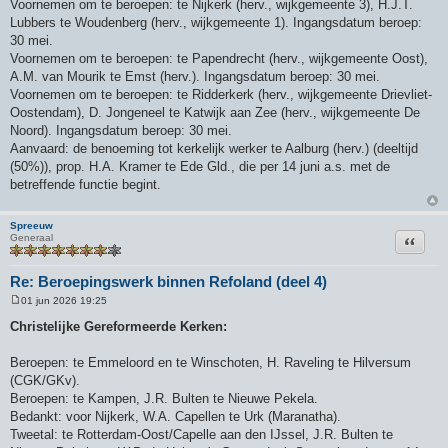
Voornemen om te beroepen: te Nijkerk (herv., wijkgemeente 3), H.J.T.
Lubbers te Woudenberg (herv., wijkgemeente 1). Ingangsdatum beroep:
30 mei.
Voornemen om te beroepen: te Papendrecht (herv., wijkgemeente Oost),
A.M. van Mourik te Emst (herv.). Ingangsdatum beroep: 30 mei.
Voornemen om te beroepen: te Ridderkerk (herv., wijkgemeente Drievliet-
Oostendam), D. Jongeneel te Katwijk aan Zee (herv., wijkgemeente De
Noord). Ingangsdatum beroep: 30 mei.
Aanvaard: de benoeming tot kerkelijk werker te Aalburg (herv.) (deeltijd
(50%)), prop. H.A. Kramer te Ede Gld., die per 14 juni a.s. met de
betreffende functie begint.
Spreeuw
Citeer
Generaal
Re: Beroepingswerk binnen Refoland (deel 4)
01 jun 2026 19:25
B
e
Christelijke Gereformeerde Kerken:
r
i
c
Beroepen: te Emmeloord en te Winschoten, H. Raveling te Hilversum
h
(CGK/GKv).
t
Beroepen: te Kampen, J.R. Bulten te Nieuwe Pekela.
Bedankt: voor Nijkerk, W.A. Capellen te Urk (Maranatha).
Tweetal: te Rotterdam-Oost/Capelle aan den IJssel, J.R. Bulten te