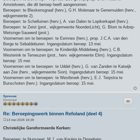
Amstelveen, die dit beroep heeft aangenomen.
Beroepen: te Bleskensgraaf (herv.), G.H. Molenaar te Genemuiden (herv.,
wijkgemeente 2).
Beroepen: te Schelluinen (herv.), A. van Dalen te Lopikerkapel (herv.).
Beroepen: te Zeist (prot., wijkgemeente NoorderLicht), G. Blom te Adorp-
Wetsinge-Sauwerd (prot.).
Voornemen om te beroepen: te Eemnes (herv.), prop. J.C.A. van den
Berge te Sebaldeburen. Ingangsdatum beroep: 13 mei.
Voornemen om te beroepen: te Kinderdijk-Middelweg (herv.), C.B.
Westerink te Terneuzen (prot., herv. wijkgemeente Elim). Ingangsdatum
beroep: 15 mei.
Voornemen om te beroepen: te Uddel (herv.), G. van Zanden te Katwijk
aan Zee (herv., wijkgemeente Sion). Ingangsdatum beroep: 15 mei.
Voornemen om te beroepen: te Westbroek (herv.), E.J. Terpstra te
Bunschoten (herv.). Ingangsdatum beroep: 15 mei.
Spreeuw
Citeer
Generaal
Re: Beroepingswerk binnen Refoland (deel 4)
13 mei 2026 18:28
B
e
Christelijke Gereformeerde Kerken:
r
i
c
Beroepen: te Nunspeet, M.J. van Keulen te Drogeham.