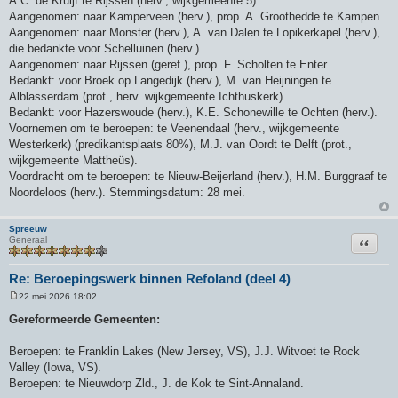
A.C. de Kruijf te Rijssen (herv., wijkgemeente 5).
Aangenomen: naar Kamperveen (herv.), prop. A. Groothedde te Kampen.
Aangenomen: naar Monster (herv.), A. van Dalen te Lopikerkapel (herv.),
die bedankte voor Schelluinen (herv.).
Aangenomen: naar Rijssen (geref.), prop. F. Scholten te Enter.
Bedankt: voor Broek op Langedijk (herv.), M. van Heijningen te
Alblasserdam (prot., herv. wijkgemeente Ichthuskerk).
Bedankt: voor Hazerswoude (herv.), K.E. Schonewille te Ochten (herv.).
Voornemen om te beroepen: te Veenendaal (herv., wijkgemeente
Westerkerk) (predikantsplaats 80%), M.J. van Oordt te Delft (prot.,
wijkgemeente Mattheüs).
Voordracht om te beroepen: te Nieuw-Beijerland (herv.), H.M. Burggraaf te
Noordeloos (herv.). Stemmingsdatum: 28 mei.
Spreeuw
Citeer
Generaal
Re: Beroepingswerk binnen Refoland (deel 4)
22 mei 2026 18:02
B
e
Gereformeerde Gemeenten:
r
i
c
Beroepen: te Franklin Lakes (New Jersey, VS), J.J. Witvoet te Rock
h
Valley (Iowa, VS).
t
Beroepen: te Nieuwdorp Zld., J. de Kok te Sint-Annaland.