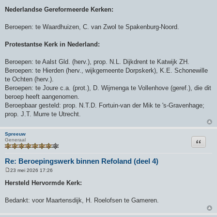
Nederlandse Gereformeerde Kerken:
Beroepen: te Waardhuizen, C. van Zwol te Spakenburg-Noord.
Protestantse Kerk in Nederland:
Beroepen: te Aalst Gld. (herv.), prop. N.L. Dijkdrent te Katwijk ZH.
Beroepen: te Hierden (herv., wijkgemeente Dorpskerk), K.E. Schonewille
te Ochten (herv.).
Beroepen: te Joure c.a. (prot.), D. Wijmenga te Vollenhove (geref.), die dit
beroep heeft aangenomen.
Beroepbaar gesteld: prop. N.T.D. Fortuin-van der Mik te 's-Gravenhage;
prop. J.T. Murre te Utrecht.
Spreeuw
Citeer
Generaal
Re: Beroepingswerk binnen Refoland (deel 4)
23 mei 2026 17:26
B
e
Hersteld Hervormde Kerk:
r
i
c
Bedankt: voor Maartensdijk, H. Roelofsen te Gameren.
h
t