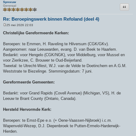
Spreeuw
Citeer
Generaal
Re: Beroepingswerk binnen Refoland (deel 4)
25 mei 2026 22:03
B
e
Christelijke Gereformeerde Kerken:
r
i
c
Beroepen: te Emmen, H. Raveling te Hilversum (CGK/GKv).
h
Aangenomen: naar Leeuwarden, evang. D. van Beek te Haarlem.
t
Bedankt: voor Hengelo (CGK/NGK), voor Middelburg, voor Mussel en
voor Zierikzee, C. Brouwer te Oud-Beijerland.
Tweetal: te Utrecht-West, W.J. van de Velde te Doetinchem en A.G.M.
Weststrate te Biezelinge. Stemmingsdatum: 7 juni.
Gereformeerde Gemeenten:
Bedankt: voor Grand Rapids (Covell Avenue) (Michigan, VS), H. de
Leeuw te Brant County (Ontario, Canada).
Hersteld Hervormde Kerk:
Beroepen: te Emst-Epe e.o. (+ Oene-Vaassen-Nijbroek) i.c.m.
Wapenveld-Wezep, D.J. Diepenbroek te Putten-Ermelo-Harderwijk-
Hierden.