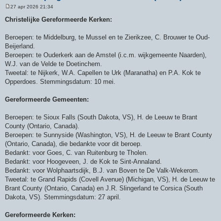
27 apr 2026 21:34
B
e
Christelijke Gereformeerde Kerken:
r
i
c
Beroepen: te Middelburg, te Mussel en te Zierikzee, C. Brouwer te Oud-
h
Beijerland.
t
Beroepen: te Ouderkerk aan de Amstel (i.c.m. wijkgemeente Naarden),
W.J. van de Velde te Doetinchem.
Tweetal: te Nijkerk, W.A. Capellen te Urk (Maranatha) en P.A. Kok te
Opperdoes. Stemmingsdatum: 10 mei.
Gereformeerde Gemeenten:
Beroepen: te Sioux Falls (South Dakota, VS), H. de Leeuw te Brant
County (Ontario, Canada).
Beroepen: te Sunnyside (Washington, VS), H. de Leeuw te Brant County
(Ontario, Canada), die bedankte voor dit beroep.
Bedankt: voor Goes, C. van Ruitenburg te Tholen.
Bedankt: voor Hoogeveen, J. de Kok te Sint-Annaland.
Bedankt: voor Wolphaartsdijk, B.J. van Boven te De Valk-Wekerom.
Tweetal: te Grand Rapids (Covell Avenue) (Michigan, VS), H. de Leeuw te
Brant County (Ontario, Canada) en J.R. Slingerland te Corsica (South
Dakota, VS). Stemmingsdatum: 27 april.
Gereformeerde Kerken: