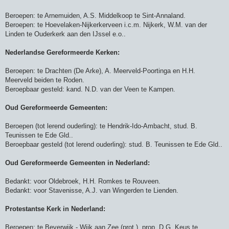
Beroepen: te Arnemuiden, A.S. Middelkoop te Sint-Annaland.
Beroepen: te Hoevelaken-Nijkerkerveen i.c.m. Nijkerk, W.M. van der
Linden te Ouderkerk aan den IJssel e.o..
Nederlandse Gereformeerde Kerken:
Beroepen: te Drachten (De Arke), A. Meerveld-Poortinga en H.H.
Meerveld beiden te Roden.
Beroepbaar gesteld: kand. N.D. van der Veen te Kampen.
Oud Gereformeerde Gemeenten:
Beroepen (tot lerend ouderling): te Hendrik-Ido-Ambacht, stud. B.
Teunissen te Ede Gld..
Beroepbaar gesteld (tot lerend ouderling): stud. B. Teunissen te Ede Gld..
Oud Gereformeerde Gemeenten in Nederland:
Bedankt: voor Oldebroek, H.H. Romkes te Rouveen.
Bedankt: voor Stavenisse, A.J. van Wingerden te Lienden.
Protestantse Kerk in Nederland:
Beroepen: te Beverwijk - Wijk aan Zee (prot.), prop. D.G. Keus te