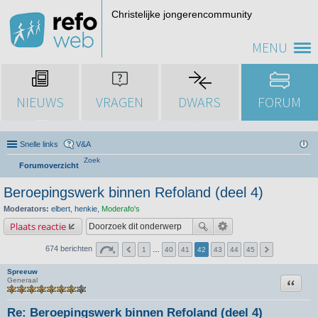
Christelijke jongerencommunity
MENU
NIEUWS
VRAGEN
DWARS
FORUM
Snelle links
V&A
Zoek
Forumoverzicht
Beroepingswerk binnen Refoland (deel 4)
Moderators:
elbert
,
henkie
,
Moderafo's
Plaats reactie
674 berichten
1
…
40
41
42
43
44
45
Spreeuw
Citeer
Generaal
Re: Beroepingswerk binnen Refoland (deel 4)