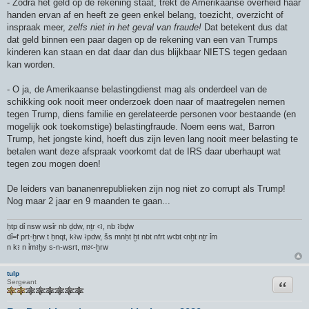
- Zodra het geld op de rekening staat, trekt de Amerikaanse overheid haar
handen ervan af en heeft ze geen enkel belang, toezicht, overzicht of
inspraak meer,
zelfs niet in het geval van fraude!
Dat betekent dus dat
dat geld binnen een paar dagen op de rekening van een van Trumps
kinderen kan staan en dat daar dan dus blijkbaar NIETS tegen gedaan
kan worden.
- O ja, de Amerikaanse belastingdienst mag als onderdeel van de
schikking ook nooit meer onderzoek doen naar of maatregelen nemen
tegen Trump, diens familie en gerelateerde personen voor bestaande (en
mogelijk ook toekomstige) belastingfraude. Noem eens wat, Barron
Trump, het jongste kind, hoeft dus zijn leven lang nooit meer belasting te
betalen want deze afspraak voorkomt dat de IRS daar uberhaupt wat
tegen zou mogen doen!
De leiders van bananenrepublieken zijn nog niet zo corrupt als Trump!
Nog maar 2 jaar en 9 maanden te gaan...
ḥtp dỉ nsw wsỉr nb ḏdw, nṯr ꜥꜣ, nb ꜣbḏw
dỉ=f prt-ḫrw t ḥnqt, kꜣw ꜣpdw, šs mnḥt ḫt nbt nfrt wꜥbt ꜥnḫt nṯr ỉm
n kꜣ n ỉmꜣḫy s-n-wsrt, mꜣꜥ-ḫrw
tulp
Citeer
Sergeant