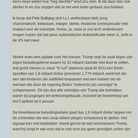
eens meer weten hoe "nog slechter" eruit zou zien. Ik sta daar dan ook
sterker in en zou zeggen dat ze het veel beter gedaan zou hebben.
Ik hoop dat Pete Buttigeg zich t.z.t. verkiesbaar stelt; jong,
charismatisch, bekwaam, integer, sterke, moderne communicator met
respect voor de overzijde. Homo, ja, maar je zou toch ondertussen
mogen hopen dat dat geen automatische diskwalificatie meer is, zelfs in
de VS niet meer.
Verder even een update over het nieuws: Trump zegt de zaak tegen zijn
eigen belastingdienst waarin hij 10 miljard claimde niet door te zetten,
wat goed nieuws is, maar "in ruil" daarvoor gaat de DOJ een fonds
opzetten van 1,8 miljard dollar (preciezer 1,776 miljard, want het zijn
een stel kinderen die subtiliteit toepassen met een hamer) om de
mensen die door de regering Biden "onterecht zijn vervolgd" te
compenseren. Dit zijn dus alle vriendjes van Trump die betrokken
waren bij pogingen tot verkiezingsfraude, inclusief de bestorming van
het Capitool op 6 januari.
De Amerikaanse belastingbetaler gaat dus 1,8 miljard dollar lappen om
de criminelen die een coup wilden plegen schadeloos te stellen. Het
signaal kan niet duidelijker: breek gerust de wet voor/namens Trump,
want hij zorgt er wel voor dat er ook voor jou geen gevolgen zullen zijn.