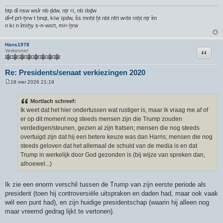
ḥtp dỉ nsw wsỉr nb ḏdw, nṯr ꜥꜣ, nb ꜣbḏw
dỉ=f prt-ḫrw t ḥnqt, kꜣw ꜣpdw, šs mnḥt ḫt nbt nfrt wꜥbt ꜥnḫt nṯr ỉm
n kꜣ n ỉmꜣḫy s-n-wsrt, mꜣꜥ-ḫrw
Hans1978
Citeer
Verkenner
Re: Presidents/senaat verkiezingen 2020
18 mei 2026 21:19
B
e
r
Mortlach schreef:
i
Ik weet dat het hier ondertussen wat rustiger is, maar ik vraag me af of
c
h
er op dit moment nog steeds mensen zijn die Trump zouden
t
verdedigen/steunen, gezien al zijn fratsen; mensen die nog steeds
overtuigd zijn dat hij een betere keuze was dan Harris; mensen die nog
steeds geloven dat het allemaal de schuld van de media is en dat
Trump in werkelijk door God gezonden is (bij wijze van spreken dan,
alhoewel...)
Ik zie een enorm verschil tussen de Trump van zijn eerste periode als
president (toen hij controversiële uitspraken en daden had, maar ook vaak
wél een punt had), en zijn huidige presidentschap (waarin hij alleen nog
maar vreemd gedrag lijkt te vertonen).