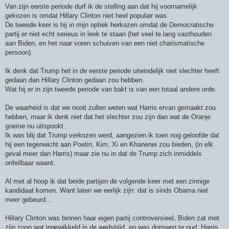
Van zijn eerste periode durf ik de stelling aan dat hij voornamelijk
gekozen is omdat Hillary Clinton niet heel populair was.
De tweede keer is hij in mijn optiek herkozen omdat de Democratische
partij er niet echt serieus in leek te staan (het veel te lang vasthouden
aan Biden, en het naar voren schuiven van een niet charismatische
persoon).
Ik denk dat Trump het in de eerste periode uiteindelijk niet slechter heeft
gedaan dan Hillary Clinton gedaan zou hebben.
Wat hij er in zijn tweede periode van bakt is van een totaal andere orde.
De waarheid is dat we nooit zullen weten wat Harris ervan gemaakt zou
hebben, maar ik denk niet dat het slechter zou zijn dan wat de Oranje
goeroe nu uitspookt .
Ik was blij dat Trump verkozen werd, aangezien ik toen nog geloofde dat
hij een tegenwicht aan Poetin, Kim, Xi en Khanenei zou bieden, (in elk
geval meer dan Harris) maar zie nu in dat de Trump zich inmiddels
onfeilbaar waant.
Al met al hoop ik dat beide partijen de volgende keer met een zinnige
kandidaat komen. Want laten we eerlijk zijn: dat is sinds Obama niet
meer gebeurd...
Hillary Clinton was binnen haar eigen partij controversieel, Biden zat met
zijn zoon wat ingewikkeld in de wedstrijd, en was domweg te oud, Harris