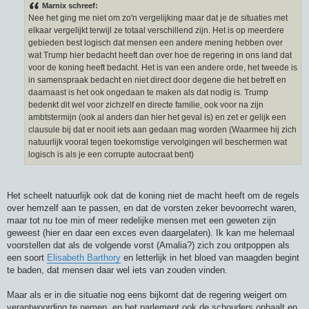
r
Marnix schreef:
i
Nee het ging me niet om zo'n vergelijking maar dat je de situaties met
c
h
elkaar vergelijkt terwijl ze totaal verschillend zijn. Het is op meerdere
t
gebieden best logisch dat mensen een andere mening hebben over
wat Trump hier bedacht heeft dan over hoe de regering in ons land dat
voor de koning heeft bedacht. Het is van een andere orde, het tweede is
in samenspraak bedacht en niet direct door degene die het betreft en
daarnaast is het ook ongedaan te maken als dat nodig is. Trump
bedenkt dit wel voor zichzelf en directe familie, ook voor na zijn
ambtstermijn (ook al anders dan hier het geval is) en zet er gelijk een
clausule bij dat er nooit iets aan gedaan mag worden (Waarmee hij zich
natuurlijk vooral tegen toekomstige vervolgingen wil beschermen wat
logisch is als je een corrupte autocraat bent)
Het scheelt natuurlijk ook dat de koning niet de macht heeft om de regels
over hemzelf aan te passen, en dat de vorsten zeker bevoorrecht waren,
maar tot nu toe min of meer redelijke mensen met een geweten zijn
geweest (hier en daar een exces even daargelaten). Ik kan me helemaal
voorstellen dat als de volgende vorst (Amalia?) zich zou ontpoppen als
een soort
Elisabeth Barthory
en letterlijk in het bloed van maagden begint
te baden, dat mensen daar wel iets van zouden vinden.
Maar als er in die situatie nog eens bijkomt dat de regering weigert om
verantwoording te nemen, en het parlement ook de schouders ophaalt en