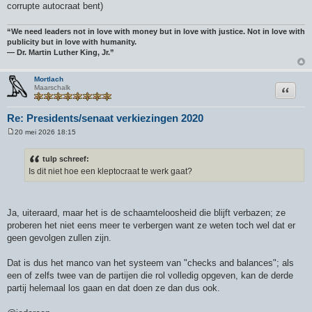
corrupte autocraat bent)
“We need leaders not in love with money but in love with justice. Not in love with
publicity but in love with humanity.
― Dr. Martin Luther King, Jr.”
Mortlach
Citeer
Maarschalk
Re: Presidents/senaat verkiezingen 2020
20 mei 2026 18:15
B
e
r
tulp schreef:
i
Is dit niet hoe een kleptocraat te werk gaat?
c
h
t
Ja, uiteraard, maar het is de schaamteloosheid die blijft verbazen; ze
proberen het niet eens meer te verbergen want ze weten toch wel dat er
geen gevolgen zullen zijn.
Dat is dus het manco van het systeem van "checks and balances"; als
een of zelfs twee van de partijen die rol volledig opgeven, kan de derde
partij helemaal los gaan en dat doen ze dan dus ook.