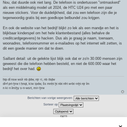
Nou, dat duurde ook niet lang. De telefoon is ondertussen "ontmaskerd"
als een middelmatig model uit 2024, de HTC U24 pro met een paar
nieuwe stickers. Voor de duidelijkheid, dat zou een telefoon zijn die je
tegenwoordig gratis bij een goedkope belbundel zou krijgen.
En ook de website van het bedrijf blijkt zo lek als een mandje en het is
blijkbaar kinderspel om het hele klantenbestand (alles behalve de
creditcardgegevens) te hacken. Dus als je graag je naam, toenaam,
woonadres, telefoonnummer en e-mailadres op het internet wilt zetten, is
dit een goede manier om dat te doen.
Saillant detail: uit de gelekte lijst blijk ook dat er zo'n 30.000 mensen zijn
geweest die die telefoon hebben besteld, en niet de 600.000 waar het
bedrijf het over had.
ḥtp dỉ nsw wsỉr nb ḏdw, nṯr ꜥꜣ, nb ꜣbḏw
dỉ=f prt-ḫrw t ḥnqt, kꜣw ꜣpdw, šs mnḥt ḫt nbt nfrt wꜥbt ꜥnḫt nṯr ỉm
n kꜣ n ỉmꜣḫy s-n-wsrt, mꜣꜥ-ḫrw
Berichten van vorige weergeven:
Sorteer op
Plaats reactie