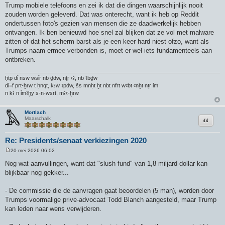
Trump mobiele telefoons en zei ik dat die dingen waarschijnlijk nooit
zouden worden geleverd. Dat was onterecht, want ik heb op Reddit
ondertussen foto's gezien van mensen die ze daadwerkelijk hebben
ontvangen. Ik ben benieuwd hoe snel zal blijken dat ze vol met malware
zitten of dat het scherm barst als je een keer hard niest ofzo, want als
Trumps naam ermee verbonden is, moet er wel iets fundamenteels aan
ontbreken.
ḥtp dỉ nsw wsỉr nb ḏdw, nṯr ꜥꜣ, nb ꜣbḏw
dỉ=f prt-ḫrw t ḥnqt, kꜣw ꜣpdw, šs mnḥt ḫt nbt nfrt wꜥbt ꜥnḫt nṯr ỉm
n kꜣ n ỉmꜣḫy s-n-wsrt, mꜣꜥ-ḫrw
Mortlach
Citeer
Maarschalk
Re: Presidents/senaat verkiezingen 2020
20 mei 2026 06:02
B
e
Nog wat aanvullingen, want dat "slush fund" van 1,8 miljard dollar kan
r
blijkbaar nog gekker...
i
c
h
- De commissie die de aanvragen gaat beoordelen (5 man), worden door
t
Trumps voormalige prive-advocaat Todd Blanch aangesteld, maar Trump
kan leden naar wens verwijderen.