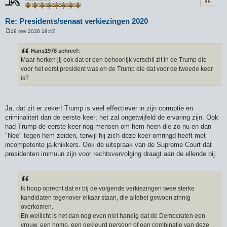
Re: Presidents/senaat verkiezingen 2020
19 mei 2026 19:47
B
e
r
Hans1978 schreef:
i
Maar herken jij ook dat er een behoorlijk verschil zit in de Trump die
c
h
voor het eerst president was en de Trump die dat voor de tweede keer
t
is?
Ja, dat zit er zeker! Trump is veel effectiever in zijn corruptie en
criminaliteit dan de eerste keer; het zal ongetwijfeld de ervaring zijn. Ook
had Trump de eerste keer nog mensen om hem heen die zo nu en dan
"Nee" tegen hem zeiden, terwijl hij zich deze keer omringd heeft met
incompetente ja-knikkers. Ook de uitspraak van de Supreme Court dat
presidenten immuun zijn voor rechtsvervolging draagt aan de ellende bij.
Ik hoop oprecht dat er bij de volgende verkiezingen twee sterke
kandidaten tegenover elkaar staan, die allebei gewoon zinnig
overkomen.
En wellicht is het dan nog even niet handig dat de Democraten een
vrouw, een homo, een gekleurd persoon of een combinatie van deze