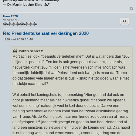
publicity but in love with humanity.
― Dr. Martin Luther King, Jr.”
Hans1978
Citeer
Verkenner
Re: Presidents/senaat verkiezingen 2020
20 mei 2026 10:40
B
e
r
Marnix schreef:
i
Mortlach zei ook: "peanuts vergeleken met". Dat is wat anders dan "100
c
h
miljoen is peanuts". Een ton is ook geen peanuts voor mij maar als je
t
het vergelijkt met 100 miljoen is het weer een schijntje. Mortlach was
behoorlijk duidelijk dat wat Pelosi deed ook kwalijk is maar dat Trump
op dat gebied vele malen erger is dus ik snap niet zo goed waar je met
dit stukje naartoe wil?
Wat betreft het koningshuis is je opmerking "Hier gebeurt dat ook en
hoor je niemand maar als het in Amerika gebeurt hebben we opeens
wel een mening" natuurlijk veel te kort door de bocht. Dat we een
mening over Amerika hebben komt door het zwaar discutabele gedrag
van Trump. Als de Koning ook maar een tiende zou doen van at Trump
de afgelopen 1,5 jaar heeft gezegd en gedaan had heel Nederland al
lang een minstens zo stevige mening over de koning gehad. Daarnaast
is er hier nog wel iemand verantwoordelijk voor het gedrag van de