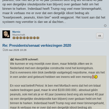
op een dergelijke sleutelpositie kan blijven) over gedaan hebt om het
binnen te harken. Inderdaad heeft Trump nog veel meer binnengeharkt,
maar ik verbaas me er over dat een dergelijk idioot bedrag als
"kwartjeswerk, peanuts, klein bier" wordt weggezet. Het toont aan dat het
systeem nog verrotter is dan we al dachten...
Marnix
Citeer
Maarschalk
Re: Presidents/senaat verkiezingen 2020
20 mei 2026 10:26
B
e
r
Hans1978 schreef:
i
We kunnen er erg moeilijk over doen, maar feitelijk zitten we in
c
h
Nederland met een dergelijke constructie rond het koningshuis.
t
Dat is eveneens één blok (wettelijk vastgelegd) nepotisme, maar als het
in een ander and gebeurd hebben we ineens wél een mening
En voor wat betreft Pelosi: ik ben met Mortlach eens dat het om totaal
nadere bedragen gaat, maar ik vind $100.000.000,- absoluut géén
peanuts, ook niet als je er 40 jaar (sowieso best eng als iemand 40 jaar
op een dergelijke sleutelpositie kan blijven) over gedaan hebt om het
binnen te harken. Inderdaad heeft Trump nog veel meer binnengeharkt,
maar ik verbaas me er over dat een dergelijk idioot bedrag als