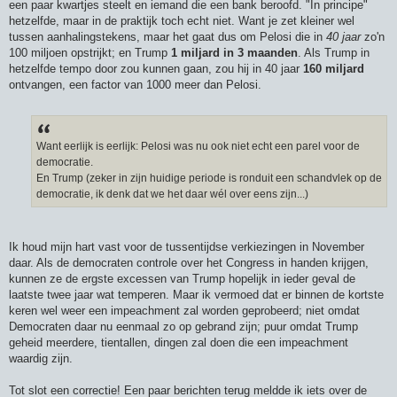
een paar kwartjes steelt en iemand die een bank beroofd. "In principe"
hetzelfde, maar in de praktijk toch echt niet. Want je zet kleiner wel
tussen aanhalingstekens, maar het gaat dus om Pelosi die in
40 jaar
zo'n
100 miljoen opstrijkt; en Trump
1 miljard in 3 maanden
. Als Trump in
hetzelfde tempo door zou kunnen gaan, zou hij in 40 jaar
160 miljard
ontvangen, een factor van 1000 meer dan Pelosi.
Want eerlijk is eerlijk: Pelosi was nu ook niet echt een parel voor de
democratie.
En Trump (zeker in zijn huidige periode is ronduit een schandvlek op de
democratie, ik denk dat we het daar wél over eens zijn...)
Ik houd mijn hart vast voor de tussentijdse verkiezingen in November
daar. Als de democraten controle over het Congress in handen krijgen,
kunnen ze de ergste excessen van Trump hopelijk in ieder geval de
laatste twee jaar wat temperen. Maar ik vermoed dat er binnen de kortste
keren wel weer een impeachment zal worden geprobeerd; niet omdat
Democraten daar nu eenmaal zo op gebrand zijn; puur omdat Trump
geheid meerdere, tientallen, dingen zal doen die een impeachment
waardig zijn.
Tot slot een correctie! Een paar berichten terug meldde ik iets over de