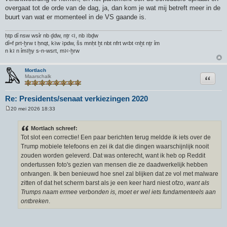
overgaat tot de orde van de dag, ja, dan kom je wat mij betreft meer in de
buurt van wat er momenteel in de VS gaande is.
ḥtp dỉ nsw wsỉr nb ḏdw, nṯr ꜥꜣ, nb ꜣbḏw
dỉ=f prt-ḫrw t ḥnqt, kꜣw ꜣpdw, šs mnḥt ḫt nbt nfrt wꜥbt ꜥnḫt nṯr ỉm
n kꜣ n ỉmꜣḫy s-n-wsrt, mꜣꜥ-ḫrw
Mortlach
Citeer
Maarschalk
Re: Presidents/senaat verkiezingen 2020
20 mei 2026 18:33
B
e
r
Mortlach schreef:
i
Tot slot een correctie! Een paar berichten terug meldde ik iets over de
c
h
Trump mobiele telefoons en zei ik dat die dingen waarschijnlijk nooit
t
zouden worden geleverd. Dat was onterecht, want ik heb op Reddit
ondertussen foto's gezien van mensen die ze daadwerkelijk hebben
ontvangen. Ik ben benieuwd hoe snel zal blijken dat ze vol met malware
zitten of dat het scherm barst als je een keer hard niest ofzo,
want als
Trumps naam ermee verbonden is, moet er wel iets fundamenteels aan
ontbreken
.