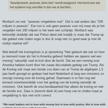
"kwartjeswerk, peanuts, klein bier" wordt weggezet. Het toont aan dat
het systeem nog verrotter is dan we al dachten...
Mortlach zei ook: "peanuts vergeleken met". Dat is wat anders dan "100
miljoen is peanuts". Een ton is ook geen peanuts voor mij maar als je het
vergelijkt met 100 miljoen is het weer een schijntje. Mortlach was
behoorlijk duidelijk dat wat Pelosi deed ook kwalijk is maar dat Trump op
dat gebied vele malen erger is dus ik snap niet zo goed waar je met dit
stukje naartoe wil?
Wat betreft het koningshuis is je opmerking "Hier gebeurt dat ook en hoor
je niemand maar als het in Amerika gebeurt hebben we opeens wel een
mening" natuurlijk veel te kort door de bocht. Dat we een mening over
Amerika hebben komt door het zwaar discutabele gedrag van Trump. Als
de Koning ook maar een tiende zou doen van at Trump de afgelopen 1,5
jaar heeft gezegd en gedaan had heel Nederland al lang een minstens zo
stevige mening over de koning gehad. Daarnaast is er hier nog wel
iemand verantwoordelijk voor het gedrag van de koning namelijk de
ministers. Ook betreft de onschendbaarheid hier alleen de koning en niet
de familie enz. Daar is (terecht denk ik) een hoop van te vinden maar je
vergelijking is dus niet echt correct.
“We need leaders not in love with money but in love with justice. Not in love with