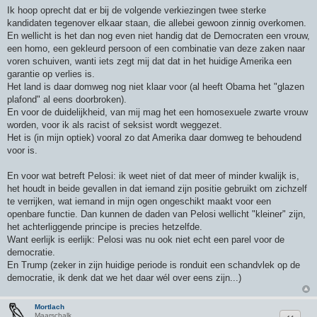
Ik hoop oprecht dat er bij de volgende verkiezingen twee sterke
kandidaten tegenover elkaar staan, die allebei gewoon zinnig overkomen.
En wellicht is het dan nog even niet handig dat de Democraten een vrouw,
een homo, een gekleurd persoon of een combinatie van deze zaken naar
voren schuiven, wanti iets zegt mij dat dat in het huidige Amerika een
garantie op verlies is.
Het land is daar domweg nog niet klaar voor (al heeft Obama het "glazen
plafond" al eens doorbroken).
En voor de duidelijkheid, van mij mag het een homosexuele zwarte vrouw
worden, voor ik als racist of seksist wordt weggezet.
Het is (in mijn optiek) vooral zo dat Amerika daar domweg te behoudend
voor is.
En voor wat betreft Pelosi: ik weet niet of dat meer of minder kwalijk is,
het houdt in beide gevallen in dat iemand zijn positie gebruikt om zichzelf
te verrijken, wat iemand in mijn ogen ongeschikt maakt voor een
openbare functie. Dan kunnen de daden van Pelosi wellicht "kleiner" zijn,
het achterliggende principe is precies hetzelfde.
Want eerlijk is eerlijk: Pelosi was nu ook niet echt een parel voor de
democratie.
En Trump (zeker in zijn huidige periode is ronduit een schandvlek op de
democratie, ik denk dat we het daar wél over eens zijn...)
Mortlach
Citeer
Maarschalk