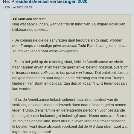
Re: Presidents/senaat verkiezingen 2020
20 mei 2026 08:39
B
e
r
Mortlach schreef:
i
Nog wat aanvullingen, want dat "slush fund" van 1,8 miljard dollar kan
c
h
blijkbaar nog gekker...
t
- De commissie die de aanvragen gaat beoordelen (5 man), worden
door Trumps voormalige prive-advocaat Todd Blanch aangesteld, maar
Trump kan leden naar wens verwijderen.
- Zodra het geld op de rekening staat, trekt de Amerikaanse overheid
haar handen ervan af en heeft ze geen enkel belang, toezicht, overzicht
of inspraak meer,
zelfs niet in het geval van fraude!
Dat betekent dus dat
dat geld binnen een paar dagen op de rekening van een van Trumps
kinderen kan staan en dat daar dan dus blijkbaar NIETS tegen gedaan
kan worden.
- O ja, de Amerikaanse belastingdienst mag als onderdeel van de
schikking ook nooit meer onderzoek doen naar of maatregelen nemen
tegen Trump, diens familie en gerelateerde personen voor bestaande
(en mogelijk ook toekomstige) belastingfraude. Noem eens wat, Barron
Trump, het jongste kind, hoeft dus zijn leven lang nooit meer belasting
te betalen want deze afspraak voorkomt dat de IRS daar uberhaupt wat
tegen zou mogen doen!