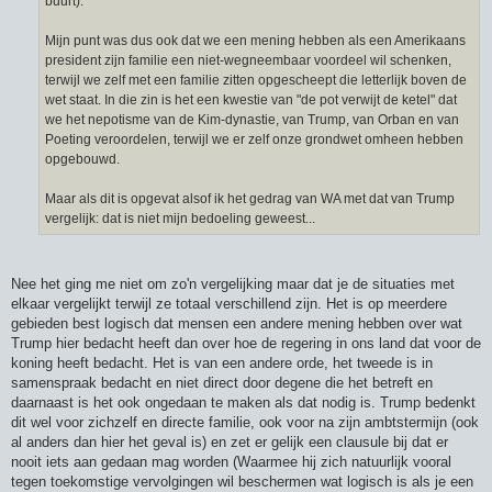
buurt).
Mijn punt was dus ook dat we een mening hebben als een Amerikaans
president zijn familie een niet-wegneembaar voordeel wil schenken,
terwijl we zelf met een familie zitten opgescheept die letterlijk boven de
wet staat. In die zin is het een kwestie van "de pot verwijt de ketel" dat
we het nepotisme van de Kim-dynastie, van Trump, van Orban en van
Poeting veroordelen, terwijl we er zelf onze grondwet omheen hebben
opgebouwd.
Maar als dit is opgevat alsof ik het gedrag van WA met dat van Trump
vergelijk: dat is niet mijn bedoeling geweest...
Nee het ging me niet om zo'n vergelijking maar dat je de situaties met
elkaar vergelijkt terwijl ze totaal verschillend zijn. Het is op meerdere
gebieden best logisch dat mensen een andere mening hebben over wat
Trump hier bedacht heeft dan over hoe de regering in ons land dat voor de
koning heeft bedacht. Het is van een andere orde, het tweede is in
samenspraak bedacht en niet direct door degene die het betreft en
daarnaast is het ook ongedaan te maken als dat nodig is. Trump bedenkt
dit wel voor zichzelf en directe familie, ook voor na zijn ambtstermijn (ook
al anders dan hier het geval is) en zet er gelijk een clausule bij dat er
nooit iets aan gedaan mag worden (Waarmee hij zich natuurlijk vooral
tegen toekomstige vervolgingen wil beschermen wat logisch is als je een