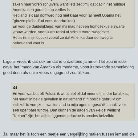
zaken naar voren schuiven, wanti iets zegt mij dat dat in het huidige
Amerika een garantie op verlies is.
Het land is daar domweg nog niet klaar voor (al heeft Obama het
"glazen plafond" al eens doorbroken).
En voor de duidelijkheid, van mij mag het een homosexuele zwarte
vrouw worden, voor ik als racist of seksist wordt weggezet.
Het is (in mijn optiek) vooral zo dat Amerika daar domweg te
behoudend voor is.
Ergens vrees ik dat ook en dat is ontzettend jammer. Het zou in ieder
geval het imago van Amerika als moderne, vooruitstrevende samenleving
goed doen als onze vrees ongegrond zou blijken.
En voor wat betreft Pelosi: ik weet niet of dat meer of minder kwalijk is,
het houdt in beide gevallen in dat iemand zijn positie gebruikt om
zichzelf te verrijken, wat iemand in mijn ogen ongeschikt maakt voor
een openbare functie. Dan kunnen de daden van Pelosi wellicht
"kleiner" zijn, het achterliggende principe is precies hetzelfde.
Ja, maar het is toch een beetje een vergelijking maken tussen iemand die