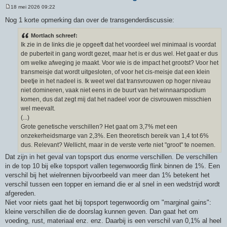
18 mei 2026 09:22
B
e
Nog 1 korte opmerking dan over de transgenderdiscussie:
r
i
Mortlach schreef:
c
h
Ik zie in de links die je opgeeft dat het voordeel wel minimaal is voordat
t
de puberteit in gang wordt gezet, maar het is er dus wel. Het gaat er dus
om welke afweging je maakt. Voor wie is de impact het grootst? Voor het
transmeisje dat wordt uitgesloten, of voor het cis-meisje dat een klein
beetje in het nadeel is. Ik weet wel dat transvrouwen op hoger niveau
niet domineren, vaak niet eens in de buurt van het winnaarspodium
komen, dus dat zegt mij dat het nadeel voor de cisvrouwen misschien
wel meevalt.
(...)
Grote genetische verschillen? Het gaat om 3,7% met een
onzekerheidsmarge van 2,3%. Een theoretisch bereik van 1,4 tot 6%
dus. Relevant? Wellicht, maar in de verste verte niet "groot" te noemen.
Dat zijn in het geval van topsport dus enorme verschillen. De verschillen
in de top 10 bij elke topsport vallen tegenwoordig flink binnen de 1%. Een
verschil bij het wielrennen bijvoorbeeld van meer dan 1% betekent het
verschil tussen een topper en iemand die er al snel in een wedstrijd wordt
afgereden.
Niet voor niets gaat het bij topsport tegenwoordig om "marginal gains":
kleine verschillen die de doorslag kunnen geven. Dan gaat het om
voeding, rust, materiaal enz. enz. Daarbij is een verschil van 0,1% al heel