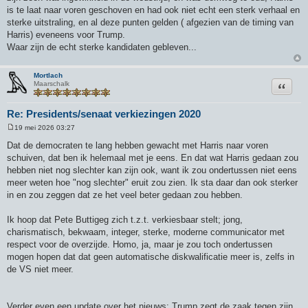
is te laat naar voren geschoven en had ook niet echt een sterk verhaal en
sterke uitstraling, en al deze punten gelden ( afgezien van de timing van
Harris) eveneens voor Trump.
Waar zijn de echt sterke kandidaten gebleven...
Mortlach
Citeer
Maarschalk
Re: Presidents/senaat verkiezingen 2020
19 mei 2026 03:27
B
e
Dat de democraten te lang hebben gewacht met Harris naar voren
r
schuiven, dat ben ik helemaal met je eens. En dat wat Harris gedaan zou
i
c
hebben niet nog slechter kan zijn ook, want ik zou ondertussen niet eens
h
meer weten hoe "nog slechter" eruit zou zien. Ik sta daar dan ook sterker
t
in en zou zeggen dat ze het veel beter gedaan zou hebben.
Ik hoop dat Pete Buttigeg zich t.z.t. verkiesbaar stelt; jong,
charismatisch, bekwaam, integer, sterke, moderne communicator met
respect voor de overzijde. Homo, ja, maar je zou toch ondertussen
mogen hopen dat dat geen automatische diskwalificatie meer is, zelfs in
de VS niet meer.
Verder even een update over het nieuws: Trump zegt de zaak tegen zijn