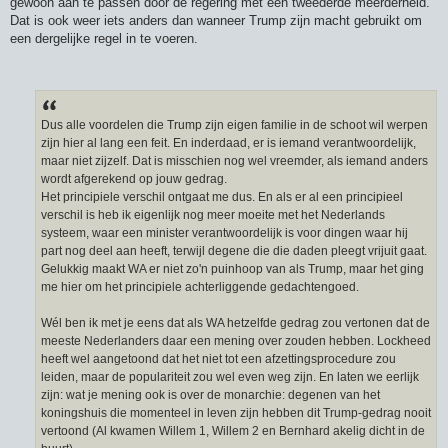
gewoon aan te passen door de regering met een tweederde meerderheid.
Dat is ook weer iets anders dan wanneer Trump zijn macht gebruikt om
een dergelijke regel in te voeren.
Dus alle voordelen die Trump zijn eigen familie in de schoot wil werpen
zijn hier al lang een feit. En inderdaad, er is iemand verantwoordelijk,
maar niet zijzelf. Dat is misschien nog wel vreemder, als iemand anders
wordt afgerekend op jouw gedrag.
Het principiele verschil ontgaat me dus. En als er al een principieel
verschil is heb ik eigenlijk nog meer moeite met het Nederlands
systeem, waar een minister verantwoordelijk is voor dingen waar hij
part nog deel aan heeft, terwijl degene die die daden pleegt vrijuit gaat.
Gelukkig maakt WA er niet zo'n puinhoop van als Trump, maar het ging
me hier om het principiele achterliggende gedachtengoed.
Wél ben ik met je eens dat als WA hetzelfde gedrag zou vertonen dat de
meeste Nederlanders daar een mening over zouden hebben. Lockheed
heeft wel aangetoond dat het niet tot een afzettingsprocedure zou
leiden, maar de populariteit zou wel even weg zijn. En laten we eerlijk
zijn: wat je mening ook is over de monarchie: degenen van het
koningshuis die momenteel in leven zijn hebben dit Trump-gedrag nooit
vertoond (Al kwamen Willem 1, Willem 2 en Bernhard akelig dicht in de