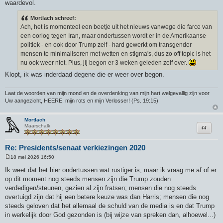
waardevol.
Mortlach schreef:
Ach, het is momenteel een beetje uit het nieuws vanwege die farce van
een oorlog tegen Iran, maar ondertussen wordt er in de Amerikaanse
politiek - en ook door Trump zelf - hard gewerkt om transgender
mensen te minimaliseren met wetten en stigma's, dus zo off topic is het
nu ook weer niet. Plus, jij begon er 3 weken geleden zelf over.
Klopt, ik was inderdaad degene die er weer over begon.
Laat de woorden van mijn mond en de overdenking van mijn hart welgevallig zijn voor
Uw aangezicht, HEERE, mijn rots en mijn Verlosser! (Ps. 19:15)
Mortlach
Citeer
Maarschalk
Re: Presidents/senaat verkiezingen 2020
18 mei 2026 16:50
B
e
Ik weet dat het hier ondertussen wat rustiger is, maar ik vraag me af of er
r
op dit moment nog steeds mensen zijn die Trump zouden
i
c
verdedigen/steunen, gezien al zijn fratsen; mensen die nog steeds
h
overtuigd zijn dat hij een betere keuze was dan Harris; mensen die nog
t
steeds geloven dat het allemaal de schuld van de media is en dat Trump
in werkelijk door God gezonden is (bij wijze van spreken dan, alhoewel...)