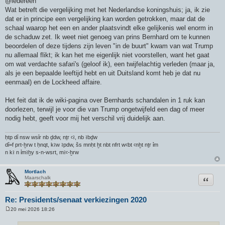
@iedereen
Wat betreft die vergelijking met het Nederlandse koningshuis; ja, ik zie
dat er in principe een vergelijking kan worden getrokken, maar dat de
schaal waarop het een en ander plaatsvindt elke gelijkenis wel enorm in
de schaduw zet. Ik weet niet genoeg van prins Bernhard om te kunnen
beoordelen of deze tijdens zijn leven "in de buurt" kwam van wat Trump
nu allemaal flikt; ik kan het me eigenlijk niet voorstellen, want het gaat
om wat verdachte safari's (geloof ik), een twijfelachtig verleden (maar ja,
als je een bepaalde leeftijd hebt en uit Duitsland komt heb je dat nu
eenmaal) en de Lockheed affaire.
Het feit dat ik de wiki-pagina over Bernhards schandalen in 1 ruk kan
doorlezen, terwijl je voor die van Trump ongetwijfeld een dag of meer
nodig hebt, geeft voor mij het verschil vrij duidelijk aan.
ḥtp dỉ nsw wsỉr nb ḏdw, nṯr ꜥꜣ, nb ꜣbḏw
dỉ=f prt-ḫrw t ḥnqt, kꜣw ꜣpdw, šs mnḥt ḫt nbt nfrt wꜥbt ꜥnḫt nṯr ỉm
n kꜣ n ỉmꜣḫy s-n-wsrt, mꜣꜥ-ḫrw
Mortlach
Citeer
Maarschalk
Re: Presidents/senaat verkiezingen 2020
20 mei 2026 18:26
B
e