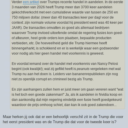
Verder
een artikel
over Trumps recente handel in aandelen. In de eerste
3 maanden van 2026 heeft Trump meer dan 3700 keer aandelen
gekocht/verkocht met een cumulatieve waarde van tussen de 250 en
750 miljoen dollar. (meer dan 40 transacties keer per dag! voor de
context: zijn normale volume voordat hij president werd was 40 keer per
JAAR). De transacties omvatten zo goed als allemaal bedrijven
waarover Trump invloed uitoefende omdat de regering fusies kon goed-
of afkeuren, heel grote orders kon plaatsen, bepaalde producten
verbieden, etc. De hoeveelheid geld die Trump hiermee heeft
binnengeharkt, is schokkend en er is werkelijk waar een godswonder
voor nodig als hier geen handel met voorkennis is geweest.
En voordat iemand over de handel met voorkennis van Nancy Pelosi
begint (ook kwalijk!); wat zij geflikt heeft is
peanuts
vergeleken met wat
Trump nu aan het doen is. Leiders van bananenrepublieken zijn nog
niet zo openlijk corrupt en crimineel bezig als Trump.
En zijn aanhangers zullen hem er juist meer om gaan vereren want "wat
is het toch een goede zakenman!" Ja, als ik aandelen in Nvidia koop en
dan aankondig dat mijn regering eindelijk een fusie heeft goedgekeurd
waardoor de prijs omhoog schiet, dan kan ik ook goed zakendoen...
Maar herken jij ook dat er een behoorlijk verschil zit in de Trump die voor
het eerst president was en de Trump die dat voor de tweede keer is?