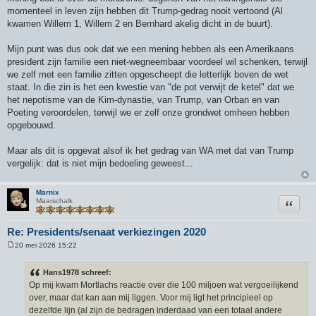
momenteel in leven zijn hebben dit Trump-gedrag nooit vertoond (Al
kwamen Willem 1, Willem 2 en Bernhard akelig dicht in de buurt).
Mijn punt was dus ook dat we een mening hebben als een Amerikaans
president zijn familie een niet-wegneembaar voordeel wil schenken, terwijl
we zelf met een familie zitten opgescheept die letterlijk boven de wet
staat. In die zin is het een kwestie van "de pot verwijt de ketel" dat we
het nepotisme van de Kim-dynastie, van Trump, van Orban en van
Poeting veroordelen, terwijl we er zelf onze grondwet omheen hebben
opgebouwd.
Maar als dit is opgevat alsof ik het gedrag van WA met dat van Trump
vergelijk: dat is niet mijn bedoeling geweest...
Marnix
Citeer
Maarschalk
Re: Presidents/senaat verkiezingen 2020
20 mei 2026 15:22
B
e
r
Hans1978 schreef:
i
Op mij kwam Mortlachs reactie over die 100 miljoen wat vergoeilijkend
c
h
over, maar dat kan aan mij liggen. Voor mij ligt het principieel op
t
dezelfde lijn (al zijn de bedragen inderdaad van een totaal andere