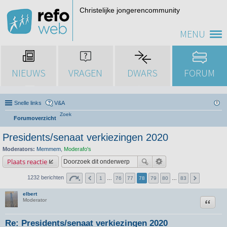
Christelijke jongerencommunity
MENU
NIEUWS
VRAGEN
DWARS
FORUM
Snelle links
V&A
Zoek
Forumoverzicht
Presidents/senaat verkiezingen 2020
Moderators:
Memmem
,
Moderafo's
Plaats reactie
1232 berichten
1
…
76
77
78
79
80
…
83
elbert
Citeer
Moderator
Re: Presidents/senaat verkiezingen 2020