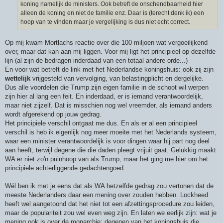
koning namelijk de ministers. Ook betreft de onschendbaarheid hier
alleen de koning en niet de familie enz. Daar is (terecht denk ik) een
hoop van te vinden maar je vergelijking is dus niet echt correct.
Op mij kwam Mortlachs reactie over die 100 miljoen wat vergoeilijkend
over, maar dat kan aan mij liggen. Voor mij ligt het principieel op dezelfde
lijn (al zijn de bedragen inderdaad van een totaal andere orde...)
En voor wat betreft de link met het Nederlandse koningshuis: ook zij zijn
wettelijk
vrijgesteld van vervolging, van belastingplicht en dergelijke.
Dus alle voordelen die Trump zijn eigen familie in de schoot wil werpen
zijn hier al lang een feit. En inderdaad, er is iemand verantwoordelijk,
maar niet zijzelf. Dat is misschien nog wel vreemder, als iemand anders
wordt afgerekend op jouw gedrag.
Het principiele verschil ontgaat me dus. En als er al een principieel
verschil is heb ik eigenlijk nog meer moeite met het Nederlands systeem,
waar een minister verantwoordelijk is voor dingen waar hij part nog deel
aan heeft, terwijl degene die die daden pleegt vrijuit gaat. Gelukkig maakt
WA er niet zo'n puinhoop van als Trump, maar het ging me hier om het
principiele achterliggende gedachtengoed.
Wél ben ik met je eens dat als WA hetzelfde gedrag zou vertonen dat de
meeste Nederlanders daar een mening over zouden hebben. Lockheed
heeft wel aangetoond dat het niet tot een afzettingsprocedure zou leiden,
maar de populariteit zou wel even weg zijn. En laten we eerlijk zijn: wat je
mening ook is over de monarchie: degenen van het koningshuis die