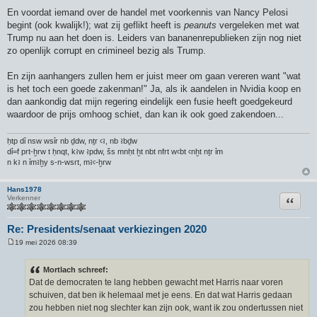
En voordat iemand over de handel met voorkennis van Nancy Pelosi
begint (ook kwalijk!); wat zij geflikt heeft is
peanuts
vergeleken met wat
Trump nu aan het doen is. Leiders van bananenrepublieken zijn nog niet
zo openlijk corrupt en crimineel bezig als Trump.
En zijn aanhangers zullen hem er juist meer om gaan vereren want "wat
is het toch een goede zakenman!" Ja, als ik aandelen in Nvidia koop en
dan aankondig dat mijn regering eindelijk een fusie heeft goedgekeurd
waardoor de prijs omhoog schiet, dan kan ik ook goed zakendoen...
ḥtp dỉ nsw wsỉr nb ḏdw, nṯr ꜥꜣ, nb ꜣbḏw
dỉ=f prt-ḫrw t ḥnqt, kꜣw ꜣpdw, šs mnḥt ḫt nbt nfrt wꜥbt ꜥnḫt nṯr ỉm
n kꜣ n ỉmꜣḫy s-n-wsrt, mꜣꜥ-ḫrw
Hans1978
Citeer
Verkenner
Re: Presidents/senaat verkiezingen 2020
19 mei 2026 08:39
B
e
r
Mortlach schreef:
i
Dat de democraten te lang hebben gewacht met Harris naar voren
c
h
schuiven, dat ben ik helemaal met je eens. En dat wat Harris gedaan
t
zou hebben niet nog slechter kan zijn ook, want ik zou ondertussen niet