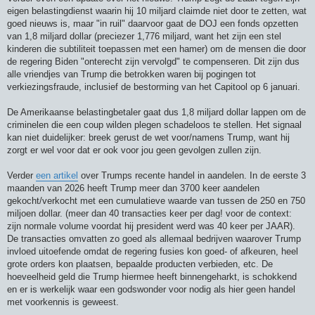
eigen belastingdienst waarin hij 10 miljard claimde niet door te zetten, wat
goed nieuws is, maar "in ruil" daarvoor gaat de DOJ een fonds opzetten
van 1,8 miljard dollar (preciezer 1,776 miljard, want het zijn een stel
kinderen die subtiliteit toepassen met een hamer) om de mensen die door
de regering Biden "onterecht zijn vervolgd" te compenseren. Dit zijn dus
alle vriendjes van Trump die betrokken waren bij pogingen tot
verkiezingsfraude, inclusief de bestorming van het Capitool op 6 januari.
De Amerikaanse belastingbetaler gaat dus 1,8 miljard dollar lappen om de
criminelen die een coup wilden plegen schadeloos te stellen. Het signaal
kan niet duidelijker: breek gerust de wet voor/namens Trump, want hij
zorgt er wel voor dat er ook voor jou geen gevolgen zullen zijn.
Verder
een artikel
over Trumps recente handel in aandelen. In de eerste 3
maanden van 2026 heeft Trump meer dan 3700 keer aandelen
gekocht/verkocht met een cumulatieve waarde van tussen de 250 en 750
miljoen dollar. (meer dan 40 transacties keer per dag! voor de context:
zijn normale volume voordat hij president werd was 40 keer per JAAR).
De transacties omvatten zo goed als allemaal bedrijven waarover Trump
invloed uitoefende omdat de regering fusies kon goed- of afkeuren, heel
grote orders kon plaatsen, bepaalde producten verbieden, etc. De
hoeveelheid geld die Trump hiermee heeft binnengeharkt, is schokkend
en er is werkelijk waar een godswonder voor nodig als hier geen handel
met voorkennis is geweest.