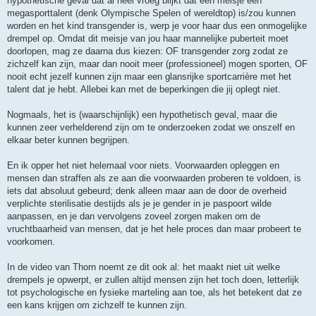
hypothetische geval dat al heel vroeg blijkt dat een meisje een
megasporttalent (denk Olympische Spelen of wereldtop) is/zou kunnen
worden en het kind transgender is, werp je voor haar dus een onmogelijke
drempel op. Omdat dit meisje van jou haar mannelijke puberteit moet
doorlopen, mag ze daarna dus kiezen: OF transgender zorg zodat ze
zichzelf kan zijn, maar dan nooit meer (professioneel) mogen sporten, OF
nooit echt jezelf kunnen zijn maar een glansrijke sportcarrière met het
talent dat je hebt. Allebei kan met de beperkingen die jij oplegt niet.
Nogmaals, het is (waarschijnlijk) een hypothetisch geval, maar die
kunnen zeer verhelderend zijn om te onderzoeken zodat we onszelf en
elkaar beter kunnen begrijpen.
En ik opper het niet helemaal voor niets. Voorwaarden opleggen en
mensen dan straffen als ze aan die voorwaarden proberen te voldoen, is
iets dat absoluut gebeurd; denk alleen maar aan de door de overheid
verplichte sterilisatie destijds als je je gender in je paspoort wilde
aanpassen, en je dan vervolgens zoveel zorgen maken om de
vruchtbaarheid van mensen, dat je het hele proces dan maar probeert te
voorkomen.
In de video van Thorn noemt ze dit ook al: het maakt niet uit welke
drempels je opwerpt, er zullen altijd mensen zijn het toch doen, letterlijk
tot psychologische en fysieke marteling aan toe, als het betekent dat ze
een kans krijgen om zichzelf te kunnen zijn.