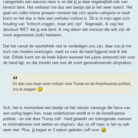
categorieën een wassen neus is en dat jij je daar ongetwijfeld ook van
bewust bent. Het verbaast me dus een beetje dat je het weer noemt. Het
gaat om zulke kleine groepen mensen dat zo'n aparte categorie er nooit
komt en het dus in feite een verholen verbod is. Dit is in mijn ogen zo'n
houding van "kritisch zeggen, maar anti zijn". Nogmaals, ik zeg hier
absoluut NIET dat jij anti bent; ik zeg alleen dat mensen die anti zijn dit
soort argumenten (ook) hanteren.
Dat het vanuit de sportethiek niet te verdedigen zou zijn, daar zou je me
toch van moeten overtuigen, want zo voor de hand liggend vind ik dat
niet. Ethiek komt om de hoek kijken wanneer het juiste antwoord niet voor
de hand ligt, en dat strookt niet met dit soort generaliserende uitspraken.
En dan nou maar weer ontopic over Trump en de Amerikaanse politiek,
zou ik zeggen.
Ach, het is momenteel een beetje uit het nieuws vanwege die farce van
een oorlog tegen Iran, maar ondertussen wordt er in de Amerikaanse
politiek - en ook door Trump zelf - hard gewerkt om transgender mensen
te minimaliseren met wetten en stigma's, dus zo off topic is het nu ook
weer niet. Plus, jij begon er 3 weken geleden zelf over.