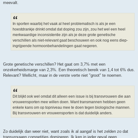
meevalt.
In sporten waarbij het vaak al heel problematisch is als je een
hoestdrankje drinkt omdat dat doping zou zijn, zou het wel een heel
merkwaardige inconsistentie zijn als je deze grote genetische
verschillen als niet-relevant gaat beschouwen en ook nog eens diep-
ingrijpende hormoonbehandelingen gaat negeren.
Grote genetische verschillen? Het gaat om 3,7% met een
onzekerheidsmarge van 2,3%. Een theoretisch bereik van 1,4 tot 6% dus.
Relevant? Wellicht, maar in de verste verte niet "groot" te noemen.
Dit blijkt ook wel omdat dit alleen een issue is bij transvrouwen die aan
vrouwensporten mee willen doen. Want transmannen hebben geen
enkele kans om op topniveau mee te doen tegen biologische mannen.
Bij transvrouwen en vrouwensporten is dat duidelijk anders.
Zo duidelijk dan weer niet, want zoals ik al aangaf is het zelden zo dat
transvrouwen competities domineren. Ik ken in ieder geval geen