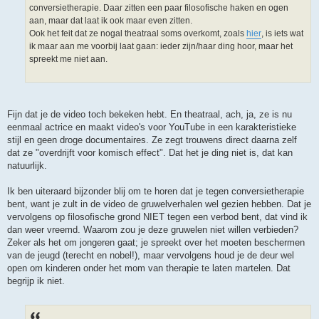
conversietherapie. Daar zitten een paar filosofische haken en ogen
aan, maar dat laat ik ook maar even zitten.
Ook het feit dat ze nogal theatraal soms overkomt, zoals
hier
, is iets wat
ik maar aan me voorbij laat gaan: ieder zijn/haar ding hoor, maar het
spreekt me niet aan.
Fijn dat je de video toch bekeken hebt. En theatraal, ach, ja, ze is nu
eenmaal actrice en maakt video's voor YouTube in een karakteristieke
stijl en geen droge documentaires. Ze zegt trouwens direct daarna zelf
dat ze "overdrijft voor komisch effect". Dat het je ding niet is, dat kan
natuurlijk.
Ik ben uiteraard bijzonder blij om te horen dat je tegen conversietherapie
bent, want je zult in de video de gruwelverhalen wel gezien hebben. Dat je
vervolgens op filosofische grond NIET tegen een verbod bent, dat vind ik
dan weer vreemd. Waarom zou je deze gruwelen niet willen verbieden?
Zeker als het om jongeren gaat; je spreekt over het moeten beschermen
van de jeugd (terecht en nobel!), maar vervolgens houd je de deur wel
open om kinderen onder het mom van therapie te laten martelen. Dat
begrijp ik niet.