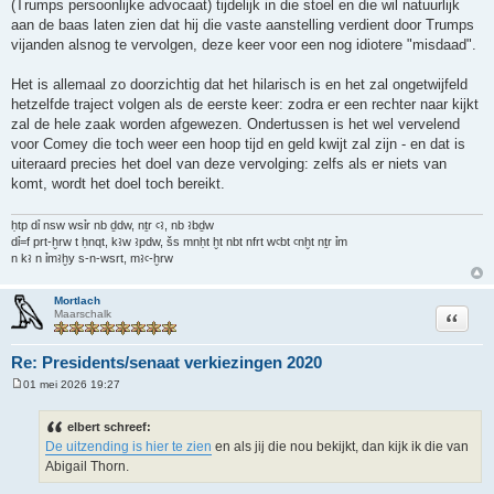
(Trumps persoonlijke advocaat) tijdelijk in die stoel en die wil natuurlijk
aan de baas laten zien dat hij die vaste aanstelling verdient door Trumps
vijanden alsnog te vervolgen, deze keer voor een nog idiotere "misdaad".
Het is allemaal zo doorzichtig dat het hilarisch is en het zal ongetwijfeld
hetzelfde traject volgen als de eerste keer: zodra er een rechter naar kijkt
zal de hele zaak worden afgewezen. Ondertussen is het wel vervelend
voor Comey die toch weer een hoop tijd en geld kwijt zal zijn - en dat is
uiteraard precies het doel van deze vervolging: zelfs als er niets van
komt, wordt het doel toch bereikt.
ḥtp dỉ nsw wsỉr nb ḏdw, nṯr ꜥꜣ, nb ꜣbḏw
dỉ=f prt-ḫrw t ḥnqt, kꜣw ꜣpdw, šs mnḥt ḫt nbt nfrt wꜥbt ꜥnḫt nṯr ỉm
n kꜣ n ỉmꜣḫy s-n-wsrt, mꜣꜥ-ḫrw
Mortlach
Citeer
Maarschalk
Re: Presidents/senaat verkiezingen 2020
01 mei 2026 19:27
B
e
r
elbert schreef:
i
De uitzending is hier te zien
en als jij die nou bekijkt, dan kijk ik die van
c
h
Abigail Thorn.
t