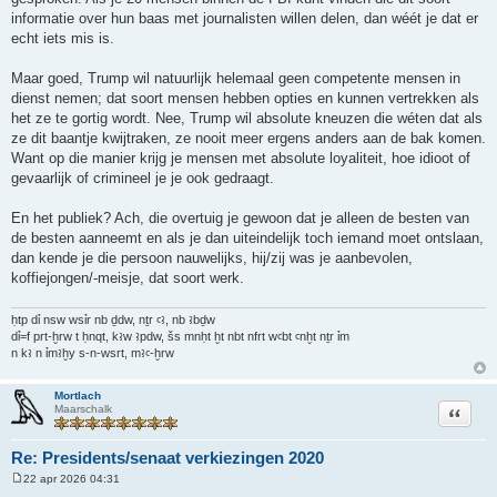
informatie over hun baas met journalisten willen delen, dan wéét je dat er
echt iets mis is.
Maar goed, Trump wil natuurlijk helemaal geen competente mensen in
dienst nemen; dat soort mensen hebben opties en kunnen vertrekken als
het ze te gortig wordt. Nee, Trump wil absolute kneuzen die wéten dat als
ze dit baantje kwijtraken, ze nooit meer ergens anders aan de bak komen.
Want op die manier krijg je mensen met absolute loyaliteit, hoe idioot of
gevaarlijk of crimineel je je ook gedraagt.
En het publiek? Ach, die overtuig je gewoon dat je alleen de besten van
de besten aanneemt en als je dan uiteindelijk toch iemand moet ontslaan,
dan kende je die persoon nauwelijks, hij/zij was je aanbevolen,
koffiejongen/-meisje, dat soort werk.
ḥtp dỉ nsw wsỉr nb ḏdw, nṯr ꜥꜣ, nb ꜣbḏw
dỉ=f prt-ḫrw t ḥnqt, kꜣw ꜣpdw, šs mnḥt ḫt nbt nfrt wꜥbt ꜥnḫt nṯr ỉm
n kꜣ n ỉmꜣḫy s-n-wsrt, mꜣꜥ-ḫrw
Mortlach
Citeer
Maarschalk
Re: Presidents/senaat verkiezingen 2020
22 apr 2026 04:31
B