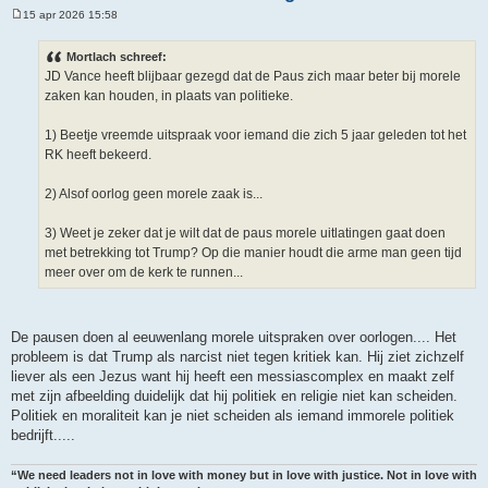
15 apr 2026 15:58
B
e
r
Mortlach schreef:
i
JD Vance heeft blijbaar gezegd dat de Paus zich maar beter bij morele
c
h
zaken kan houden, in plaats van politieke.
t
1) Beetje vreemde uitspraak voor iemand die zich 5 jaar geleden tot het
RK heeft bekeerd.
2) Alsof oorlog geen morele zaak is...
3) Weet je zeker dat je wilt dat de paus morele uitlatingen gaat doen
met betrekking tot Trump? Op die manier houdt die arme man geen tijd
meer over om de kerk te runnen...
De pausen doen al eeuwenlang morele uitspraken over oorlogen.... Het
probleem is dat Trump als narcist niet tegen kritiek kan. Hij ziet zichzelf
liever als een Jezus want hij heeft een messiascomplex en maakt zelf
met zijn afbeelding duidelijk dat hij politiek en religie niet kan scheiden.
Politiek en moraliteit kan je niet scheiden als iemand immorele politiek
bedrijft.....
“We need leaders not in love with money but in love with justice. Not in love with