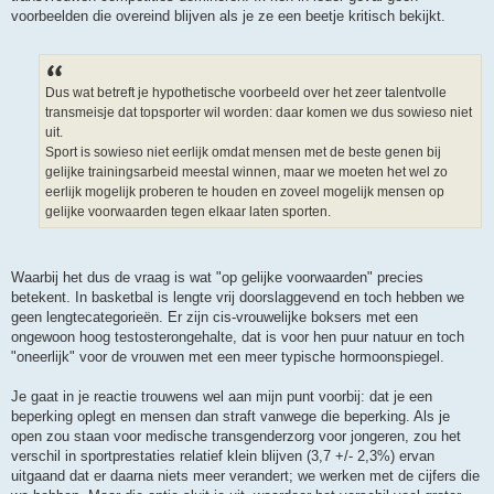
voorbeelden die overeind blijven als je ze een beetje kritisch bekijkt.
Dus wat betreft je hypothetische voorbeeld over het zeer talentvolle
transmeisje dat topsporter wil worden: daar komen we dus sowieso niet
uit.
Sport is sowieso niet eerlijk omdat mensen met de beste genen bij
gelijke trainingsarbeid meestal winnen, maar we moeten het wel zo
eerlijk mogelijk proberen te houden en zoveel mogelijk mensen op
gelijke voorwaarden tegen elkaar laten sporten.
Waarbij het dus de vraag is wat "op gelijke voorwaarden" precies
betekent. In basketbal is lengte vrij doorslaggevend en toch hebben we
geen lengtecategorieën. Er zijn cis-vrouwelijke boksers met een
ongewoon hoog testosterongehalte, dat is voor hen puur natuur en toch
"oneerlijk" voor de vrouwen met een meer typische hormoonspiegel.
Je gaat in je reactie trouwens wel aan mijn punt voorbij: dat je een
beperking oplegt en mensen dan straft vanwege die beperking. Als je
open zou staan voor medische transgenderzorg voor jongeren, zou het
verschil in sportprestaties relatief klein blijven (3,7 +/- 2,3%) ervan
uitgaand dat er daarna niets meer verandert; we werken met de cijfers die