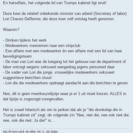
e
En hatseflats, het volgende lid van Trumps kabinet ligt eruit!
r
i
c
Deze keer de relatief onbekende minister van arbeid (Secretary of labor)
h
Lori Chavez-DeRemer, die deze keer zelf ontslag heeft genomen.
t
Waarom?
- Drinken tijdens het werk
- Medewerkers meenemen naar een stripclub
- Een affaire met een medewerker én een affaire met een lid van haar
beveiligingsteam
- De man van Lori was de toegang tot het gebouw van de department of
labor ontzegt wegens seksueel wangedrag jegens personeel daar
- De vader van Lori die jonge, vrouwelijke medewerkers seksueel
suggestieve berichten stuurt
- Lori die die medewerkers opdraagt aandacht aan die berichten te geven.
Nee, dit is geen meerkeuzelijstje waar je er 1 uit moet kiezen. ALLES in
dat lijstje is zogezegd voorgevallen.
Het is zowel hilarisch als om te janken dat als je "die dronkelap die in
Trumps kabinet zit" zegt, de volgende zin "Nee, niet die; nee ook niet die;
nee, ook die niet; Ja die!" is...
ḥtp dỉ nsw wsỉr nb ḏdw, nṯr ꜥꜣ, nb ꜣbḏw