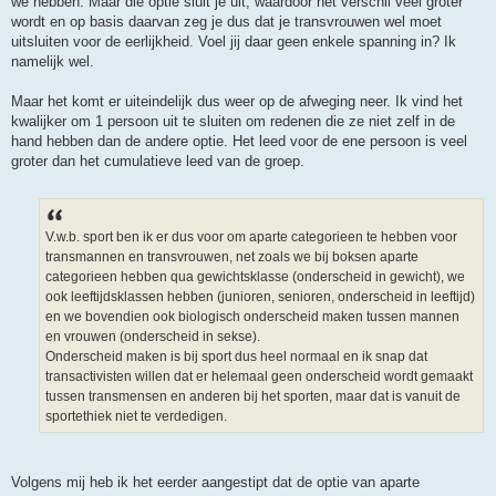
we hebben. Maar die optie sluit je uit, waardoor het verschil veel groter
wordt en op basis daarvan zeg je dus dat je transvrouwen wel moet
uitsluiten voor de eerlijkheid. Voel jij daar geen enkele spanning in? Ik
namelijk wel.
Maar het komt er uiteindelijk dus weer op de afweging neer. Ik vind het
kwalijker om 1 persoon uit te sluiten om redenen die ze niet zelf in de
hand hebben dan de andere optie. Het leed voor de ene persoon is veel
groter dan het cumulatieve leed van de groep.
V.w.b. sport ben ik er dus voor om aparte categorieen te hebben voor
transmannen en transvrouwen, net zoals we bij boksen aparte
categorieen hebben qua gewichtsklasse (onderscheid in gewicht), we
ook leeftijdsklassen hebben (junioren, senioren, onderscheid in leeftijd)
en we bovendien ook biologisch onderscheid maken tussen mannen
en vrouwen (onderscheid in sekse).
Onderscheid maken is bij sport dus heel normaal en ik snap dat
transactivisten willen dat er helemaal geen onderscheid wordt gemaakt
tussen transmensen en anderen bij het sporten, maar dat is vanuit de
sportethiek niet te verdedigen.
Volgens mij heb ik het eerder aangestipt dat de optie van aparte