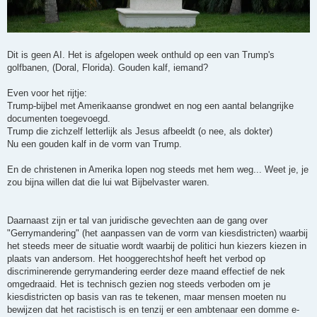
Dit is geen AI. Het is afgelopen week onthuld op een van Trump's
golfbanen, (Doral, Florida). Gouden kalf, iemand?
Even voor het rijtje:
Trump-bijbel met Amerikaanse grondwet en nog een aantal belangrijke
documenten toegevoegd.
Trump die zichzelf letterlijk als Jesus afbeeldt (o nee, als dokter)
Nu een gouden kalf in de vorm van Trump.
En de christenen in Amerika lopen nog steeds met hem weg... Weet je, je
zou bijna willen dat die lui wat Bijbelvaster waren.
Daarnaast zijn er tal van juridische gevechten aan de gang over
"Gerrymandering" (het aanpassen van de vorm van kiesdistricten) waarbij
het steeds meer de situatie wordt waarbij de politici hun kiezers kiezen in
plaats van andersom. Het hooggerechtshof heeft het verbod op
discriminerende gerrymandering eerder deze maand effectief de nek
omgedraaid. Het is technisch gezien nog steeds verboden om je
kiesdistricten op basis van ras te tekenen, maar mensen moeten nu
bewijzen dat het racistisch is en tenzij er een ambtenaar een domme e-