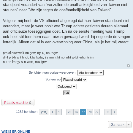
standpunt verandert van "we zullen de onafhankelijkheid van Taiwan niet
steunen" naar "We zijn tegen de onafhankelijkheid van Taiwan".
Volgens mij heeft de VS officieel al gezegd dat hun Taiwan-standpunt niet
verandert, maar je weet nooit wat Trump achter gesloten deuren allemaal
aan officieuze toezeggingen doet. En na de eerste meeting was Trump
ook heel stil toen hem naar Taiwan gevraagd werd: hij negeerde de vragen
letterlijk. Alleen dat al is een overwinning voor China, als je het mij vraagt.
ḥtp dỉ nsw wsỉr nb ḏdw, nṯr ꜥꜣ, nb ꜣbḏw
dỉ=f prt-ḫrw t ḥnqt, kꜣw ꜣpdw, šs mnḥt ḫt nbt nfrt wꜥbt ꜥnḫt nṯr ỉm
n kꜣ n ỉmꜣḫy s-n-wsrt, mꜣꜥ-ḫrw
Berichten van vorige weergeven:
Sorteer op
Plaats reactie
1232 berichten
1
…
75
76
77
78
79
…
83
Ga naar
WIE IS ER ONLINE