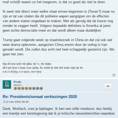
mail schrijft waarin ze het toegeven, is dat zo goed als niet te doen.
Ik weet niet direct meer welke staat ermee begonnen is (Texas?) maar nu
zijn er tal van staten die dit politieke wapen aangrijpen om de effecten
van andere staten ongedaan te maken. Met als gevolg dat de kiezer nog
minder te zeggen heeft. Volgens bepaalde definities is Amerika al jaren
geen echte democratie meer en dat wordt alleen maar duidelijker.
Trump gaat volgende week op staatsbezoek in China en dat zal ook wel
weer drama opleveren, aangezien China enorm door de oorlog in Iran
geraakt wordt. Die zullen dus echt niet heel schappelijk gestemd zijn. We
gaan het zien.
ḥtp dỉ nsw wsỉr nb ḏdw, nṯr ꜥꜣ, nb ꜣbḏw
dỉ=f prt-ḫrw t ḥnqt, kꜣw ꜣpdw, šs mnḥt ḫt nbt nfrt wꜥbt ꜥnḫt nṯr ỉm
n kꜣ n ỉmꜣḫy s-n-wsrt, mꜣꜥ-ḫrw
Pcrtje
Citeer
Majoor
Re: Presidents/senaat verkiezingen 2020
12 mei 2026 06:36
B
e
Dank, Mortlach, voor je bijdragen. Ik ben een stille meelezer, dus hierbij
r
een keertje een kennisgeving dat ik je kritische nieuwsberichten waardeer.
i
c