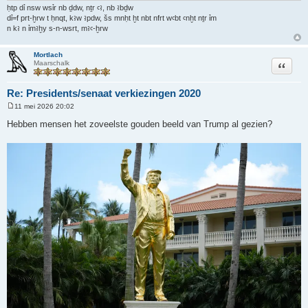
ḥtp dỉ nsw wsỉr nb ḏdw, nṯr ꜥꜣ, nb ꜣbḏw
dỉ=f prt-ḫrw t ḥnqt, kꜣw ꜣpdw, šs mnḥt ḫt nbt nfrt wꜥbt ꜥnḫt nṯr ỉm
n kꜣ n ỉmꜣḫy s-n-wsrt, mꜣꜥ-ḫrw
Mortlach
Citeer
Maarschalk
Re: Presidents/senaat verkiezingen 2020
11 mei 2026 20:02
B
e
Hebben mensen het zoveelste gouden beeld van Trump al gezien?
r
i
c
h
t