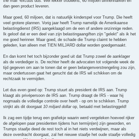
the mail"-excuus dus. Wel lekker trouwens, 60 miljoen binnenharken en
dan geen product leveren.
Maar goed, 60 miljoen, dat is natuurlijk kinderspel voor Trump. Die heeft
veel grotere plannen. Vorig jaar heeft Trump namelijk de Amerikaanse
belastingdienst (IRS) aangeklaagd om de een of andere onzinnige reden.
Ik geloof dat er een deel van zijn belastingaangiften zijn "gelekt" als ik het
me goed herinner. Maar goed, de schade die Trump claimt te hebben
geleden, kan alleen met TIEN MILJARD dollar worden goedgemaakt.
En dan komt het toch bijzonder goed uit dat Trump zowel de aanklager
als de verdediger is. De rechter heeft de advocaten tot volgende week de
tijd gegeven om aan te tonen dat er geen belangenverstrengeling zou zijn,
maar ondertussen gaat het gerucht dat de IRS wil schikken om de
rechtzaak te vermijden.
Let dus even goed op: Trump stuurt als president de IRS aan. Trump
klaagt als privépersoon de IRS aan. Trump draagt de IRS - waar hij
nogmaals de volledige controle over heeft - op om te schikken. Trump
strijkt als dit doorgaat
10 miljard dollar
op, betaald met belastinggeld!
Ik zag een tijdje terug een grafiekje waarin werd vergeleken hoeveel rijker
de afgelopen paar presidenten tijdens hun termijn(en) zijn geworden, en
Trumps staafje deed de rest toch al in het niets verdwijnen, maar als
deze overdracht doorgaat, zal het nieuwe staafje het oude staafje volledig