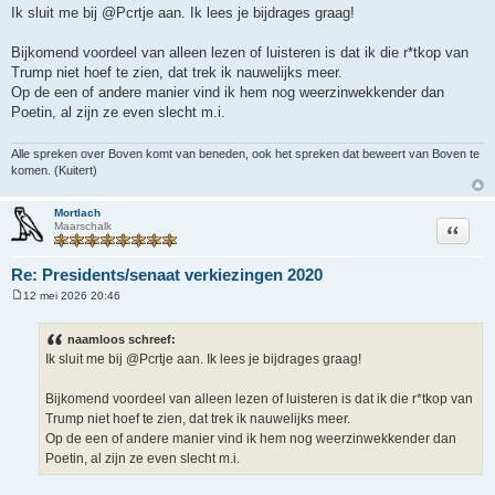
e
Ik sluit me bij @Pcrtje aan. Ik lees je bijdrages graag!
r
i
c
Bijkomend voordeel van alleen lezen of luisteren is dat ik die r*tkop van
h
Trump niet hoef te zien, dat trek ik nauwelijks meer.
t
Op de een of andere manier vind ik hem nog weerzinwekkender dan
Poetin, al zijn ze even slecht m.i.
Alle spreken over Boven komt van beneden, ook het spreken dat beweert van Boven te
komen. (Kuitert)
Mortlach
Citeer
Maarschalk
Re: Presidents/senaat verkiezingen 2020
12 mei 2026 20:46
B
e
r
naamloos schreef:
i
Ik sluit me bij @Pcrtje aan. Ik lees je bijdrages graag!
c
h
t
Bijkomend voordeel van alleen lezen of luisteren is dat ik die r*tkop van
Trump niet hoef te zien, dat trek ik nauwelijks meer.
Op de een of andere manier vind ik hem nog weerzinwekkender dan
Poetin, al zijn ze even slecht m.i.