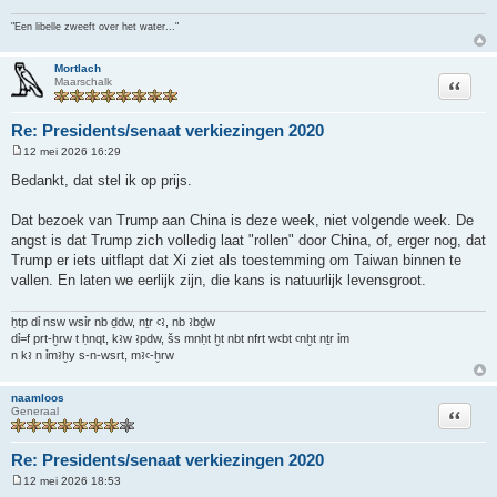
h
t
"Een libelle zweeft over het water..."
Mortlach
Citeer
Maarschalk
Re: Presidents/senaat verkiezingen 2020
12 mei 2026 16:29
B
e
Bedankt, dat stel ik op prijs.
r
i
c
Dat bezoek van Trump aan China is deze week, niet volgende week. De
h
angst is dat Trump zich volledig laat "rollen" door China, of, erger nog, dat
t
Trump er iets uitflapt dat Xi ziet als toestemming om Taiwan binnen te
vallen. En laten we eerlijk zijn, die kans is natuurlijk levensgroot.
ḥtp dỉ nsw wsỉr nb ḏdw, nṯr ꜥꜣ, nb ꜣbḏw
dỉ=f prt-ḫrw t ḥnqt, kꜣw ꜣpdw, šs mnḥt ḫt nbt nfrt wꜥbt ꜥnḫt nṯr ỉm
n kꜣ n ỉmꜣḫy s-n-wsrt, mꜣꜥ-ḫrw
naamloos
Citeer
Generaal
Re: Presidents/senaat verkiezingen 2020
12 mei 2026 18:53
B