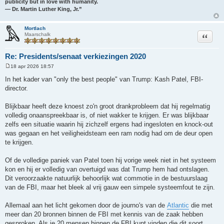
publicity but in love with humanity.
― Dr. Martin Luther King, Jr.”
Mortlach
Citeer
Maarschalk
Re: Presidents/senaat verkiezingen 2020
18 apr 2026 18:57
B
e
In het kader van "only the best people" van Trump: Kash Patel, FBI-
r
director.
i
c
h
Blijkbaar heeft deze knoest zo'n groot drankprobleem dat hij regelmatig
t
volledig onaanspreekbaar is, of niet wakker te krijgen. Er was blijkbaar
zelfs een situatie waarin hij zichzelf ergens had ingesloten en knock-out
was gegaan en het veiligheidsteam een ram nodig had om de deur open
te krijgen.
Of de volledige paniek van Patel toen hij vorige week niet in het systeem
kon en hij er volledig van overtuigd was dat Trump hem had ontslagen.
Dit veroorzaakte natuurlijk behoorlijk wat commotie in de bestuurslaag
van de FBI, maar het bleek al vrij gauw een simpele systeemfout te zijn.
Allemaal aan het licht gekomen door de journo's van de
Atlantic
die met
meer dan 20 bronnen binnen de FBI met kennis van de zaak hebben
gesproken. Als je 20 mensen binnen de FBI kunt vinden die dit soort