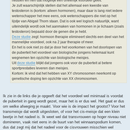
hebben en hen dat mogelijk een oneerlijk voordeel geeft.
Je zult waarschijnlijk stellen dat het allemaal een kwestie van
testosteron is (kortom: alleen hormonen), maar daar is lang niet iedere
wetenschapper het mee eens, ook wetenschappers die niet op het
lijstje van Abigail Thorn staan. Dat is ook wel logisch natuurlijk, want
uiteindelijk wordt ook het aanmaken van hormonen in je lichaam (zoals
testosteron) bepaald door de genen die je hebt.
Deze studie
zegt: hormoon therapie elimineert slechts een deel van het
mannelijke voordeel, ook na 2 jaar therapie of meer.
En het is ook niet zo dat je door het voorkomen van het doorlopen van
de puberteit het voordeel van biologische jongens helemaal kunt
wegnemen ten opzichte van biologische meisjes.
Uit
deze studie
blijkt dat jongens ook voor de puberteit al betere
sportprestaties leveren dan meisjes.
Kortom: ik vind dat het hebben van XY chromosomen neerkomt op
genetische doping ten opzichte van XX chromosomen.
Ik zie in de links die je opgeeft dat het voordeel wel minimaal is voordat
de puberteit in gang wordt gezet, maar het is er dus wel. Het gaat er dus
om welke afweging je maakt. Voor wie is de impact het grootst? Voor het
transmeisje dat wordt uitgesloten, of voor het cis-meisje dat een klein
beetje in het nadeel is. Ik weet wel dat transvrouwen op hoger niveau niet
domineren, vaak niet eens in de buurt van het winnaarspodium komen,
dus dat zegt mij dat het nadeel voor de cisvrouwen misschien wel