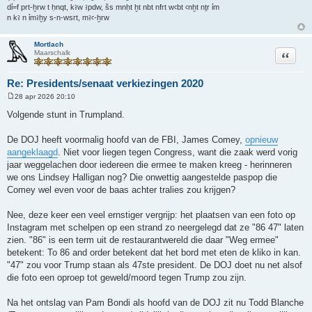
dỉ=f prt-ḫrw t ḥnqt, kꜣw ꜣpdw, šs mnḥt ḫt nbt nfrt wꜥbt ꜥnḫt nṯr ỉm
n kꜣ n ỉmꜣḫy s-n-wsrt, mꜣꜥ-ḫrw
Mortlach
Citeer
Maarschalk
Re: Presidents/senaat verkiezingen 2020
28 apr 2026 20:10
B
e
Volgende stunt in Trumpland.
r
i
c
De DOJ heeft voormalig hoofd van de FBI, James Comey,
opnieuw
h
aangeklaagd
. Niet voor liegen tegen Congress, want die zaak werd vorig
t
jaar weggelachen door iedereen die ermee te maken kreeg - herinneren
we ons Lindsey Halligan nog? Die onwettig aangestelde paspop die
Comey wel even voor de baas achter tralies zou krijgen?
Nee, deze keer een veel ernstiger vergrijp: het plaatsen van een foto op
Instagram met schelpen op een strand zo neergelegd dat ze "86 47" laten
zien. "86" is een term uit de restaurantwereld die daar "Weg ermee"
betekent: To 86 and order betekent dat het bord met eten de kliko in kan.
"47" zou voor Trump staan als 47ste president. De DOJ doet nu net alsof
die foto een oproep tot geweld/moord tegen Trump zou zijn.
Na het ontslag van Pam Bondi als hoofd van de DOJ zit nu Todd Blanche