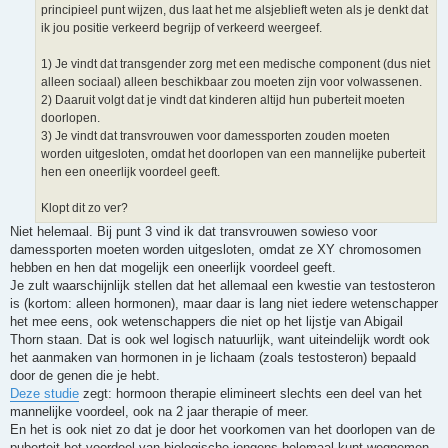
principieel punt wijzen, dus laat het me alsjeblieft weten als je denkt dat
ik jou positie verkeerd begrijp of verkeerd weergeef.
1) Je vindt dat transgender zorg met een medische component (dus niet
alleen sociaal) alleen beschikbaar zou moeten zijn voor volwassenen.
2) Daaruit volgt dat je vindt dat kinderen altijd hun puberteit moeten
doorlopen.
3) Je vindt dat transvrouwen voor damessporten zouden moeten
worden uitgesloten, omdat het doorlopen van een mannelijke puberteit
hen een oneerlijk voordeel geeft.
Klopt dit zo ver?
Niet helemaal. Bij punt 3 vind ik dat transvrouwen sowieso voor
damessporten moeten worden uitgesloten, omdat ze XY chromosomen
hebben en hen dat mogelijk een oneerlijk voordeel geeft.
Je zult waarschijnlijk stellen dat het allemaal een kwestie van testosteron
is (kortom: alleen hormonen), maar daar is lang niet iedere wetenschapper
het mee eens, ook wetenschappers die niet op het lijstje van Abigail
Thorn staan. Dat is ook wel logisch natuurlijk, want uiteindelijk wordt ook
het aanmaken van hormonen in je lichaam (zoals testosteron) bepaald
door de genen die je hebt.
Deze studie
zegt: hormoon therapie elimineert slechts een deel van het
mannelijke voordeel, ook na 2 jaar therapie of meer.
En het is ook niet zo dat je door het voorkomen van het doorlopen van de
puberteit het voordeel van biologische jongens helemaal kunt wegnemen