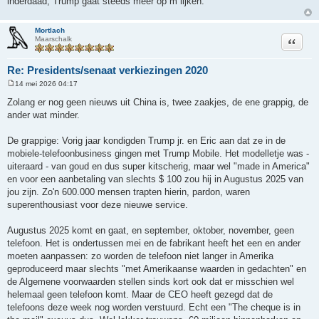
inderdaad, Trump gaat steeds meer op m lijken.
Mortlach
Citeer
Maarschalk
Re: Presidents/senaat verkiezingen 2020
14 mei 2026 04:17
B
e
Zolang er nog geen nieuws uit China is, twee zaakjes, de ene grappig, de
r
ander wat minder.
i
c
h
De grappige: Vorig jaar kondigden Trump jr. en Eric aan dat ze in de
t
mobiele-telefoonbusiness gingen met Trump Mobile. Het modelletje was -
uiteraard - van goud en dus super kitscherig, maar wel "made in America"
en voor een aanbetaling van slechts $ 100 zou hij in Augustus 2025 van
jou zijn. Zo'n 600.000 mensen trapten hierin, pardon, waren
superenthousiast voor deze nieuwe service.
Augustus 2025 komt en gaat, en september, oktober, november, geen
telefoon. Het is ondertussen mei en de fabrikant heeft het een en ander
moeten aanpassen: zo worden de telefoon niet langer in Amerika
geproduceerd maar slechts "met Amerikaanse waarden in gedachten" en
de Algemene voorwaarden stellen sinds kort ook dat er misschien wel
helemaal geen telefoon komt. Maar de CEO heeft gezegd dat de
telefoons deze week nog worden verstuurd. Echt een "The cheque is in