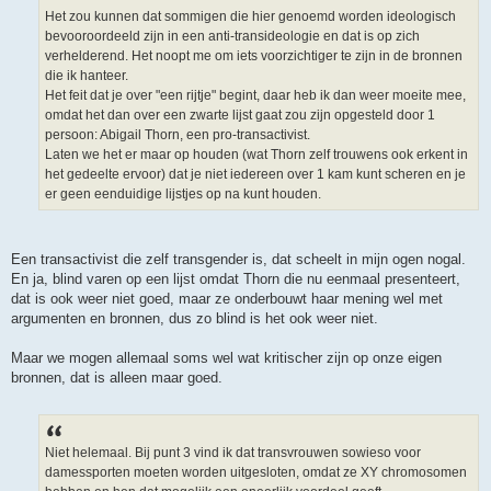
Het zou kunnen dat sommigen die hier genoemd worden ideologisch
bevooroordeeld zijn in een anti-transideologie en dat is op zich
verhelderend. Het noopt me om iets voorzichtiger te zijn in de bronnen
die ik hanteer.
Het feit dat je over "een rijtje" begint, daar heb ik dan weer moeite mee,
omdat het dan over een zwarte lijst gaat zou zijn opgesteld door 1
persoon: Abigail Thorn, een pro-transactivist.
Laten we het er maar op houden (wat Thorn zelf trouwens ook erkent in
het gedeelte ervoor) dat je niet iedereen over 1 kam kunt scheren en je
er geen eenduidige lijstjes op na kunt houden.
Een transactivist die zelf transgender is, dat scheelt in mijn ogen nogal.
En ja, blind varen op een lijst omdat Thorn die nu eenmaal presenteert,
dat is ook weer niet goed, maar ze onderbouwt haar mening wel met
argumenten en bronnen, dus zo blind is het ook weer niet.
Maar we mogen allemaal soms wel wat kritischer zijn op onze eigen
bronnen, dat is alleen maar goed.
Niet helemaal. Bij punt 3 vind ik dat transvrouwen sowieso voor
damessporten moeten worden uitgesloten, omdat ze XY chromosomen