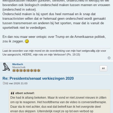
leeftijdsklassen hebben (junioren, senioren, onderscheid in leeftijd) en we
bovendien ook biologisch onderscheid maken tussen mannen en vrouwen
(onderscheid in sekse).
Onderscheid maken is bij sport dus heel normaal en ik snap dat
transactivisten willen dat er helemaal geen onderscheid wordt gemaakt
tussen transmensen en anderen bij het sporten, maar dat is vanuit de
sportethiek niet te verdedigen.
En dan nou maar weer ontopic over Trump en de Amerikaanse politiek,
zou ik zeggen.
Laat de woorden van mijn mond en de overdenking van mijn hart welgevallig zijn voor
Uw aangezicht, HEERE, mijn rots en mijn Verlosser! (Ps. 19:15)
Mortlach
Citeer
Maarschalk
Re: Presidents/senaat verkiezingen 2020
02 mei 2026 21:03
B
e
r
elbert schreef:
i
Die had ik allang bekeken. Maar ik vond er niet zoveel nieuws in zitten
c
h
om op te reageren. Het hoofdthema van de video is conversietherapie.
t
Daar sta ik niet achter, dus wat dat betreft kan ik het overgrote deel
ervan dus skippen. Uiteindelijk roept ze op tot een verbod op