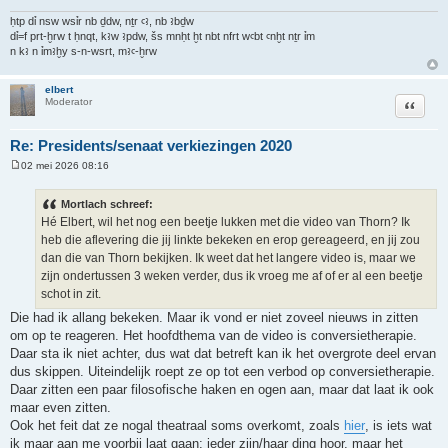
ḥtp dỉ nsw wsỉr nb ḏdw, nṯr ꜥꜣ, nb ꜣbḏw
dỉ=f prt-ḫrw t ḥnqt, kꜣw ꜣpdw, šs mnḥt ḫt nbt nfrt wꜥbt ꜥnḫt nṯr ỉm
n kꜣ n ỉmꜣḫy s-n-wsrt, mꜣꜥ-ḫrw
elbert
Citeer
Moderator
Re: Presidents/senaat verkiezingen 2020
02 mei 2026 08:16
B
e
r
Mortlach schreef:
i
Hé Elbert, wil het nog een beetje lukken met die video van Thorn? Ik
c
h
heb die aflevering die jij linkte bekeken en erop gereageerd, en jij zou
t
dan die van Thorn bekijken. Ik weet dat het langere video is, maar we
zijn ondertussen 3 weken verder, dus ik vroeg me af of er al een beetje
schot in zit.
Die had ik allang bekeken. Maar ik vond er niet zoveel nieuws in zitten
om op te reageren. Het hoofdthema van de video is conversietherapie.
Daar sta ik niet achter, dus wat dat betreft kan ik het overgrote deel ervan
dus skippen. Uiteindelijk roept ze op tot een verbod op conversietherapie.
Daar zitten een paar filosofische haken en ogen aan, maar dat laat ik ook
maar even zitten.
Ook het feit dat ze nogal theatraal soms overkomt, zoals
hier
, is iets wat
ik maar aan me voorbij laat gaan: ieder zijn/haar ding hoor, maar het