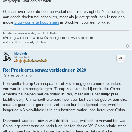
wegvagen. Wat een diefstal!
O, maar even voor de hoor en wederhoor: Trump zegt dat 'ie al het geld
aan goede doelen zal schenken, maar als je dat gelooft, heb ik nog een
mooie
brug voor je te koop staan
in Brooklyn, voor een prikkie.
ḥtp dỉ nsw wsỉr nb ḏdw, nṯr ꜥꜣ, nb ꜣbḏw
dỉ=f prt-ḫrw t ḥnqt, kꜣw ꜣpdw, šs mnḥt ḫt nbt nfrt wꜥbt ꜥnḫt nṯr ỉm
n kꜣ n ỉmꜣḫy s-n-wsrt, mꜣꜥ-ḫrw
Mortlach
Citeer
Maarschalk
Re: Presidents/senaat verkiezingen 2020
15 mei 2026 18:23
B
e
Een snelle Trump-China update. Tot zover nog geen enorme blunders,
r
van wat ik heb meegekregen. Trump zegt wel dat hij denkt dat China
i
c
Amerika zal helpen met de oorlog in Iran, maar dat is natuurlijk pure
h
luchtfietserij. China heeft uiteraard heel veel last van het gebrek aan olie,
t
maar ze gaan echt geen druk zetten op hun bondgenoot Iran, want hoe
langer de VS verwikkeld is in een kostbare oorlog, hoe beter voor China.
Daarnaast was het Taiwan wat de klok slaat, wat ook te verwachten was.
China legt ontzettend de nadruk op het feit dat de VS-China-relatie sterk
afhangt van hoe de VS Taiwan benadert. China wil dat de VS het