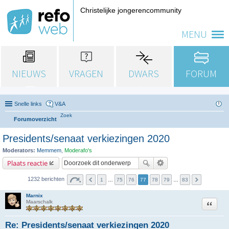
Christelijke jongerencommunity
MENU
NIEUWS
VRAGEN
DWARS
FORUM
Snelle links
V&A
Zoek
Forumoverzicht
Presidents/senaat verkiezingen 2020
Moderators:
Memmem
,
Moderafo's
Plaats reactie
1232 berichten
1
…
75
76
77
78
79
…
83
Marnix
Citeer
Maarschalk
Re: Presidents/senaat verkiezingen 2020