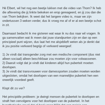
Hé Elbert, wil het nog een beetje lukken met die video van Thorn? Ik heb
die aflevering die jij linkte bekeken en erop gereageerd, en jij zou dan die
van Thorn bekijken. Ik weet dat het langere video is, maar we zijn
ondertussen 3 weken verder, dus ik vroeg me af of er al een beetje schot
in zit.
Daarnaast bedacht ik me gisteren wat waar ik nu dus naar wil vragen. Ik
ga samenvatten wat ik meen dat jouw standpunten zijn en dan op een
principieel punt wijzen, dus laat het me alsjeblieft weten als je denkt dat
ik jou positie verkeerd begrijp of verkeerd weergeef.
1) Je vindt dat transgender zorg met een medische component (dus niet
alleen sociaal) alleen beschikbaar zou moeten zijn voor volwassenen.
2) Daaruit volgt dat je vindt dat kinderen altijd hun puberteit moeten
doorlopen.
3) Je vindt dat transvrouwen voor damessporten zouden moeten worden
uitgesloten, omdat het doorlopen van een mannelijke puberteit hen een
oneerlijk voordeel geeft.
Klopt dit zo ver?
Het principiële probleem: je dwingt mensen de puberteit te doorlopen en
straft hen vervolgens voor het doorlopen van de puberteit. In het