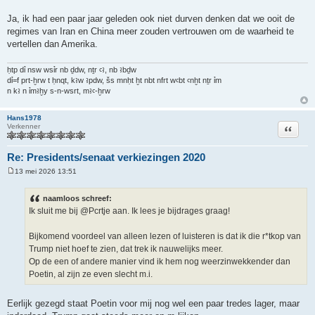
Ja, ik had een paar jaar geleden ook niet durven denken dat we ooit de
regimes van Iran en China meer zouden vertrouwen om de waarheid te
vertellen dan Amerika.
ḥtp dỉ nsw wsỉr nb ḏdw, nṯr ꜥꜣ, nb ꜣbḏw
dỉ=f prt-ḫrw t ḥnqt, kꜣw ꜣpdw, šs mnḥt ḫt nbt nfrt wꜥbt ꜥnḫt nṯr ỉm
n kꜣ n ỉmꜣḫy s-n-wsrt, mꜣꜥ-ḫrw
Hans1978
Citeer
Verkenner
Re: Presidents/senaat verkiezingen 2020
13 mei 2026 13:51
B
e
r
naamloos schreef:
i
Ik sluit me bij @Pcrtje aan. Ik lees je bijdrages graag!
c
h
t
Bijkomend voordeel van alleen lezen of luisteren is dat ik die r*tkop van
Trump niet hoef te zien, dat trek ik nauwelijks meer.
Op de een of andere manier vind ik hem nog weerzinwekkender dan
Poetin, al zijn ze even slecht m.i.
Eerlijk gezegd staat Poetin voor mij nog wel een paar tredes lager, maar