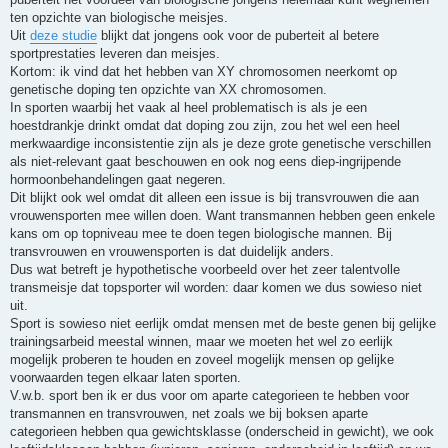
ten opzichte van biologische meisjes.
Uit
deze studie
blijkt dat jongens ook voor de puberteit al betere
sportprestaties leveren dan meisjes.
Kortom: ik vind dat het hebben van XY chromosomen neerkomt op
genetische doping ten opzichte van XX chromosomen.
In sporten waarbij het vaak al heel problematisch is als je een
hoestdrankje drinkt omdat dat doping zou zijn, zou het wel een heel
merkwaardige inconsistentie zijn als je deze grote genetische verschillen
als niet-relevant gaat beschouwen en ook nog eens diep-ingrijpende
hormoonbehandelingen gaat negeren.
Dit blijkt ook wel omdat dit alleen een issue is bij transvrouwen die aan
vrouwensporten mee willen doen. Want transmannen hebben geen enkele
kans om op topniveau mee te doen tegen biologische mannen. Bij
transvrouwen en vrouwensporten is dat duidelijk anders.
Dus wat betreft je hypothetische voorbeeld over het zeer talentvolle
transmeisje dat topsporter wil worden: daar komen we dus sowieso niet
uit.
Sport is sowieso niet eerlijk omdat mensen met de beste genen bij gelijke
trainingsarbeid meestal winnen, maar we moeten het wel zo eerlijk
mogelijk proberen te houden en zoveel mogelijk mensen op gelijke
voorwaarden tegen elkaar laten sporten.
V.w.b. sport ben ik er dus voor om aparte categorieen te hebben voor
transmannen en transvrouwen, net zoals we bij boksen aparte
categorieen hebben qua gewichtsklasse (onderscheid in gewicht), we ook