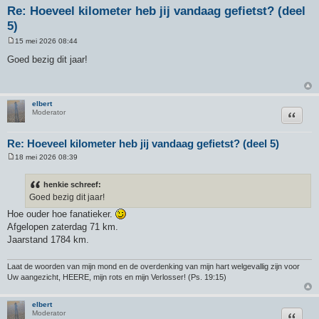
Re: Hoeveel kilometer heb jij vandaag gefietst? (deel
5)
15 mei 2026 08:44
B
e
Goed bezig dit jaar!
r
i
c
h
t
elbert
Citeer
Moderator
Re: Hoeveel kilometer heb jij vandaag gefietst? (deel 5)
18 mei 2026 08:39
B
e
r
henkie schreef:
i
Goed bezig dit jaar!
c
h
Hoe ouder hoe fanatieker.
t
Afgelopen zaterdag 71 km.
Jaarstand 1784 km.
Laat de woorden van mijn mond en de overdenking van mijn hart welgevallig zijn voor
Uw aangezicht, HEERE, mijn rots en mijn Verlosser! (Ps. 19:15)
elbert
Citeer
Moderator