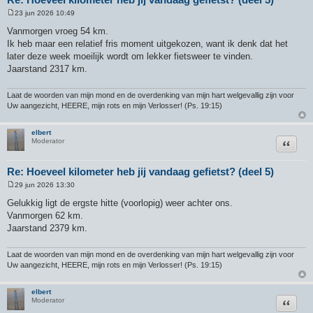
23 jun 2026 10:49
B
e
Vanmorgen vroeg 54 km.
r
Ik heb maar een relatief fris moment uitgekozen, want ik denk dat het
i
c
later deze week moeilijk wordt om lekker fietsweer te vinden.
h
Jaarstand 2317 km.
t
Laat de woorden van mijn mond en de overdenking van mijn hart welgevallig zijn voor
Uw aangezicht, HEERE, mijn rots en mijn Verlosser! (Ps. 19:15)
elbert
Citeer
Moderator
Re: Hoeveel kilometer heb jij vandaag gefietst? (deel 5)
29 jun 2026 13:30
B
e
Gelukkig ligt de ergste hitte (voorlopig) weer achter ons.
r
Vanmorgen 62 km.
i
c
Jaarstand 2379 km.
h
t
Laat de woorden van mijn mond en de overdenking van mijn hart welgevallig zijn voor
Uw aangezicht, HEERE, mijn rots en mijn Verlosser! (Ps. 19:15)
elbert
Citeer
Moderator