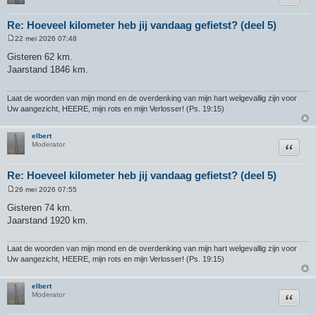
Re: Hoeveel kilometer heb jij vandaag gefietst? (deel 5)
22 mei 2026 07:48
B
e
Gisteren 62 km.
r
Jaarstand 1846 km.
i
c
h
t
Laat de woorden van mijn mond en de overdenking van mijn hart welgevallig zijn voor
Uw aangezicht, HEERE, mijn rots en mijn Verlosser! (Ps. 19:15)
elbert
Citeer
Moderator
Re: Hoeveel kilometer heb jij vandaag gefietst? (deel 5)
26 mei 2026 07:55
B
e
Gisteren 74 km.
r
Jaarstand 1920 km.
i
c
h
t
Laat de woorden van mijn mond en de overdenking van mijn hart welgevallig zijn voor
Uw aangezicht, HEERE, mijn rots en mijn Verlosser! (Ps. 19:15)
elbert
Citeer
Moderator