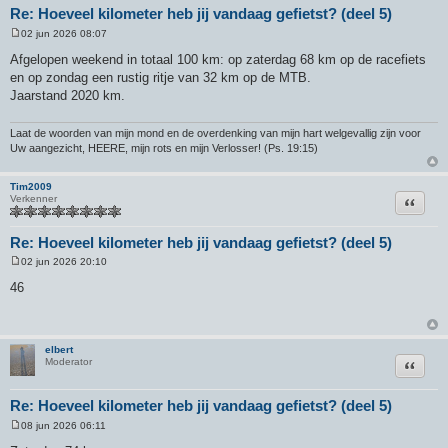
Re: Hoeveel kilometer heb jij vandaag gefietst? (deel 5)
02 jun 2026 08:07
B
e
Afgelopen weekend in totaal 100 km: op zaterdag 68 km op de racefiets
r
en op zondag een rustig ritje van 32 km op de MTB.
i
c
Jaarstand 2020 km.
h
t
Laat de woorden van mijn mond en de overdenking van mijn hart welgevallig zijn voor
Uw aangezicht, HEERE, mijn rots en mijn Verlosser! (Ps. 19:15)
Tim2009
Citeer
Verkenner
Re: Hoeveel kilometer heb jij vandaag gefietst? (deel 5)
02 jun 2026 20:10
B
e
46
r
i
c
h
t
elbert
Citeer
Moderator
Re: Hoeveel kilometer heb jij vandaag gefietst? (deel 5)
08 jun 2026 06:11
B
e