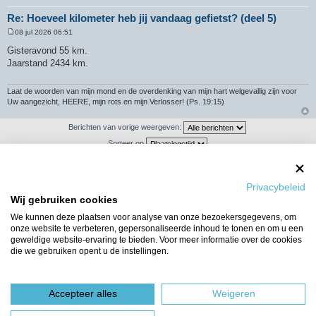
Re: Hoeveel kilometer heb jij vandaag gefietst? (deel 5)
08 jul 2026 06:51
B
e
Gisteravond 55 km.
r
Jaarstand 2434 km.
i
c
h
t
Laat de woorden van mijn mond en de overdenking van mijn hart welgevallig zijn voor
Uw aangezicht, HEERE, mijn rots en mijn Verlosser! (Ps. 19:15)
Berichten van vorige weergeven:
Sorteer op
Privacybeleid
Plaats reactie
Wij gebruiken cookies
We kunnen deze plaatsen voor analyse van onze bezoekersgegevens, om
892 berichten
1
…
56
57
58
59
60
onze website te verbeteren, gepersonaliseerde inhoud te tonen en om u een
geweldige website-ervaring te bieden. Voor meer informatie over de cookies
Ga naar
die we gebruiken opent u de instellingen.
WIE IS ER ONLINE
Gebruikers op dit forum: Geen geregistreerde gebruikers en 16 gasten
Accepteer alles
Weigeren
Forumoverzicht
Het team