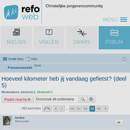
Christelijke jongerencommunity
MENU
NIEUWS
VRAGEN
DWARS
FORUM
Snelle links
V&A
Zoek
Forumoverzicht
Hoeveel kilometer heb jij vandaag gefietst? (deel
5)
Moderators:
johannes1
,
Moderafo's
Plaats reactie
892 berichten
1
…
56
57
58
59
60
henkie
Citeer
Beheerder