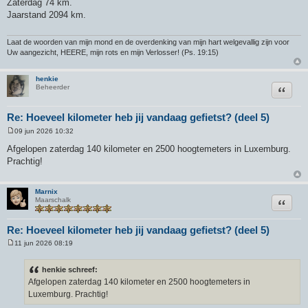
Zaterdag 74 km.
r
Jaarstand 2094 km.
i
c
h
t
Laat de woorden van mijn mond en de overdenking van mijn hart welgevallig zijn voor
Uw aangezicht, HEERE, mijn rots en mijn Verlosser! (Ps. 19:15)
henkie
Citeer
Beheerder
Re: Hoeveel kilometer heb jij vandaag gefietst? (deel 5)
09 jun 2026 10:32
B
e
Afgelopen zaterdag 140 kilometer en 2500 hoogtemeters in Luxemburg.
r
Prachtig!
i
c
h
t
Marnix
Citeer
Maarschalk
Re: Hoeveel kilometer heb jij vandaag gefietst? (deel 5)
11 jun 2026 08:19
B
e
r
henkie schreef:
i
Afgelopen zaterdag 140 kilometer en 2500 hoogtemeters in
c
h
Luxemburg. Prachtig!
t