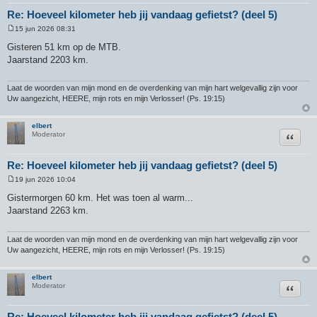
Re: Hoeveel kilometer heb jij vandaag gefietst? (deel 5)
15 jun 2026 08:31
B
e
Gisteren 51 km op de MTB.
r
Jaarstand 2203 km.
i
c
h
t
Laat de woorden van mijn mond en de overdenking van mijn hart welgevallig zijn voor
Uw aangezicht, HEERE, mijn rots en mijn Verlosser! (Ps. 19:15)
elbert
Citeer
Moderator
Re: Hoeveel kilometer heb jij vandaag gefietst? (deel 5)
19 jun 2026 10:04
B
e
Gistermorgen 60 km. Het was toen al warm...
r
Jaarstand 2263 km.
i
c
h
t
Laat de woorden van mijn mond en de overdenking van mijn hart welgevallig zijn voor
Uw aangezicht, HEERE, mijn rots en mijn Verlosser! (Ps. 19:15)
elbert
Citeer
Moderator
Re: Hoeveel kilometer heb jij vandaag gefietst? (deel 5)