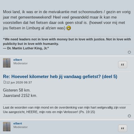
Mooi land, ik was er in de meivakantie met schoonouders / gezin en vorig
jaar met gemeenteweekend! Heel veel gewandeld maar ik kan me
voorstellen dat het fietsen daar ook geen straf is. (hoewel voor mij met
jou fietsen in Limburg al afzien was)
“We need leaders not in love with money but in love with justice. Not in love with
publicity but in love with humanity.
― Dr. Martin Luther King, Jr.”
elbert
Citeer
Moderator
Re: Hoeveel kilometer heb jij vandaag gefietst? (deel 5)
12 jun 2026 06:37
B
e
Gisteren 58 km.
r
Jaarstand 2152 km.
i
c
h
t
Laat de woorden van mijn mond en de overdenking van mijn hart welgevallig zijn voor
Uw aangezicht, HEERE, mijn rots en mijn Verlosser! (Ps. 19:15)
elbert
Citeer
Moderator