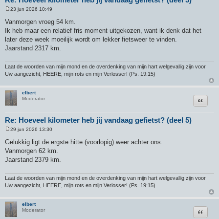
23 jun 2026 10:49
B
e
Vanmorgen vroeg 54 km.
r
Ik heb maar een relatief fris moment uitgekozen, want ik denk dat het
i
c
later deze week moeilijk wordt om lekker fietsweer te vinden.
h
Jaarstand 2317 km.
t
Laat de woorden van mijn mond en de overdenking van mijn hart welgevallig zijn voor
Uw aangezicht, HEERE, mijn rots en mijn Verlosser! (Ps. 19:15)
elbert
Citeer
Moderator
Re: Hoeveel kilometer heb jij vandaag gefietst? (deel 5)
29 jun 2026 13:30
B
e
Gelukkig ligt de ergste hitte (voorlopig) weer achter ons.
r
Vanmorgen 62 km.
i
c
Jaarstand 2379 km.
h
t
Laat de woorden van mijn mond en de overdenking van mijn hart welgevallig zijn voor
Uw aangezicht, HEERE, mijn rots en mijn Verlosser! (Ps. 19:15)
elbert
Citeer
Moderator