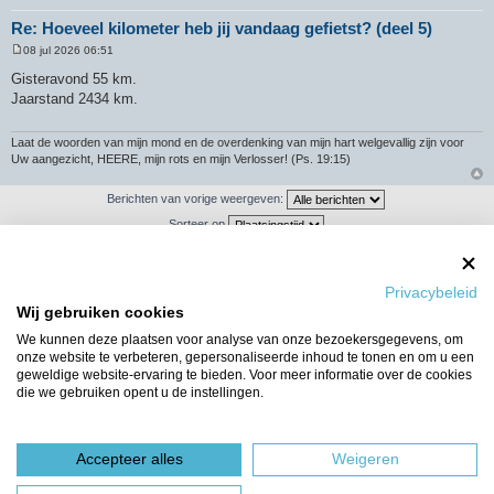
Re: Hoeveel kilometer heb jij vandaag gefietst? (deel 5)
08 jul 2026 06:51
B
e
Gisteravond 55 km.
r
Jaarstand 2434 km.
i
c
h
t
Laat de woorden van mijn mond en de overdenking van mijn hart welgevallig zijn voor
Uw aangezicht, HEERE, mijn rots en mijn Verlosser! (Ps. 19:15)
Berichten van vorige weergeven:
Sorteer op
Privacybeleid
Plaats reactie
Wij gebruiken cookies
We kunnen deze plaatsen voor analyse van onze bezoekersgegevens, om
892 berichten
1
…
56
57
58
59
60
onze website te verbeteren, gepersonaliseerde inhoud te tonen en om u een
geweldige website-ervaring te bieden. Voor meer informatie over de cookies
Ga naar
die we gebruiken opent u de instellingen.
WIE IS ER ONLINE
Gebruikers op dit forum: Geen geregistreerde gebruikers en 5 gasten
Accepteer alles
Weigeren
Forumoverzicht
Het team