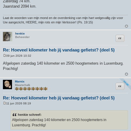
Zaterdag 74 km.
r
Jaarstand 2094 km.
i
c
h
t
Laat de woorden van mijn mond en de overdenking van mijn hart welgevallig zijn voor
Uw aangezicht, HEERE, mijn rots en mijn Verlosser! (Ps. 19:15)
henkie
Citeer
Beheerder
Re: Hoeveel kilometer heb jij vandaag gefietst? (deel 5)
09 jun 2026 10:32
B
e
Afgelopen zaterdag 140 kilometer en 2500 hoogtemeters in Luxemburg.
r
Prachtig!
i
c
h
t
Marnix
Citeer
Maarschalk
Re: Hoeveel kilometer heb jij vandaag gefietst? (deel 5)
11 jun 2026 08:19
B
e
r
henkie schreef:
i
Afgelopen zaterdag 140 kilometer en 2500 hoogtemeters in
c
h
Luxemburg. Prachtig!
t