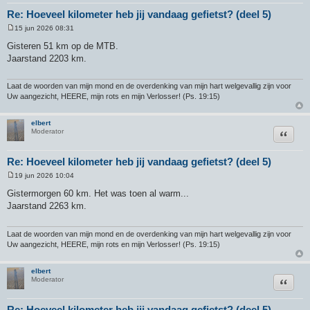
Re: Hoeveel kilometer heb jij vandaag gefietst? (deel 5)
15 jun 2026 08:31
B
e
Gisteren 51 km op de MTB.
r
Jaarstand 2203 km.
i
c
h
t
Laat de woorden van mijn mond en de overdenking van mijn hart welgevallig zijn voor
Uw aangezicht, HEERE, mijn rots en mijn Verlosser! (Ps. 19:15)
elbert
Citeer
Moderator
Re: Hoeveel kilometer heb jij vandaag gefietst? (deel 5)
19 jun 2026 10:04
B
e
Gistermorgen 60 km. Het was toen al warm...
r
Jaarstand 2263 km.
i
c
h
t
Laat de woorden van mijn mond en de overdenking van mijn hart welgevallig zijn voor
Uw aangezicht, HEERE, mijn rots en mijn Verlosser! (Ps. 19:15)
elbert
Citeer
Moderator
Re: Hoeveel kilometer heb jij vandaag gefietst? (deel 5)