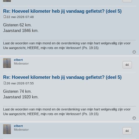
Re: Hoeveel kilometer heb jij vandaag gefietst? (deel 5)
22 mei 2026 07:48
B
e
Gisteren 62 km.
r
Jaarstand 1846 km.
i
c
h
t
Laat de woorden van mijn mond en de overdenking van mijn hart welgevallig zijn voor
Uw aangezicht, HEERE, mijn rots en mijn Verlosser! (Ps. 19:15)
elbert
Citeer
Moderator
Re: Hoeveel kilometer heb jij vandaag gefietst? (deel 5)
26 mei 2026 07:55
B
e
Gisteren 74 km.
r
Jaarstand 1920 km.
i
c
h
t
Laat de woorden van mijn mond en de overdenking van mijn hart welgevallig zijn voor
Uw aangezicht, HEERE, mijn rots en mijn Verlosser! (Ps. 19:15)
elbert
Citeer
Moderator