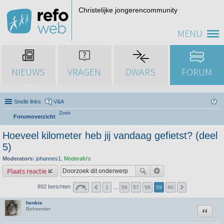
Christelijke jongerencommunity
MENU
NIEUWS
VRAGEN
DWARS
FORUM
Snelle links
V&A
Zoek
Forumoverzicht
Hoeveel kilometer heb jij vandaag gefietst? (deel
5)
Moderators:
johannes1
,
Moderafo's
Plaats reactie
892 berichten
1
…
56
57
58
59
60
henkie
Citeer
Beheerder