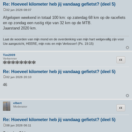
Re: Hoeveel kilometer heb jij vandaag gefietst? (deel 5)
02 jun 2026 08:07
B
e
Afgelopen weekend in totaal 100 km: op zaterdag 68 km op de racefiets
r
en op zondag een rustig ritje van 32 km op de MTB.
i
c
Jaarstand 2020 km.
h
t
Laat de woorden van mijn mond en de overdenking van mijn hart welgevallig zijn voor
Uw aangezicht, HEERE, mijn rots en mijn Verlosser! (Ps. 19:15)
Tim2009
Citeer
Verkenner
Re: Hoeveel kilometer heb jij vandaag gefietst? (deel 5)
02 jun 2026 20:10
B
e
46
r
i
c
h
t
elbert
Citeer
Moderator
Re: Hoeveel kilometer heb jij vandaag gefietst? (deel 5)
08 jun 2026 06:11
B
e