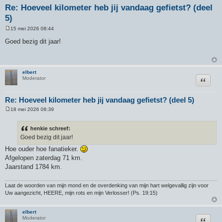
Re: Hoeveel kilometer heb jij vandaag gefietst? (deel
5)
15 mei 2026 08:44
B
e
Goed bezig dit jaar!
r
i
c
h
t
elbert
Citeer
Moderator
Re: Hoeveel kilometer heb jij vandaag gefietst? (deel 5)
18 mei 2026 08:39
B
e
r
henkie schreef:
i
Goed bezig dit jaar!
c
h
Hoe ouder hoe fanatieker.
t
Afgelopen zaterdag 71 km.
Jaarstand 1784 km.
Laat de woorden van mijn mond en de overdenking van mijn hart welgevallig zijn voor
Uw aangezicht, HEERE, mijn rots en mijn Verlosser! (Ps. 19:15)
elbert
Citeer
Moderator