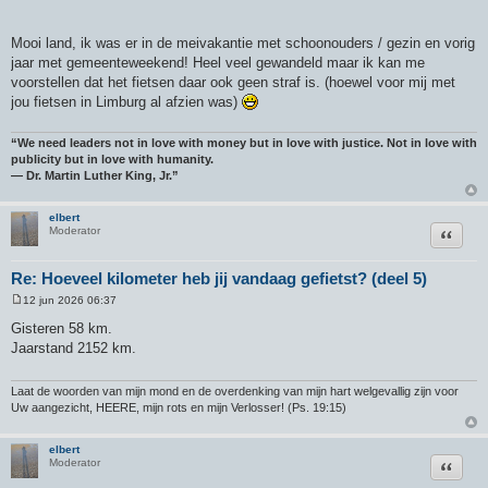
Mooi land, ik was er in de meivakantie met schoonouders / gezin en vorig
jaar met gemeenteweekend! Heel veel gewandeld maar ik kan me
voorstellen dat het fietsen daar ook geen straf is. (hoewel voor mij met
jou fietsen in Limburg al afzien was)
“We need leaders not in love with money but in love with justice. Not in love with
publicity but in love with humanity.
― Dr. Martin Luther King, Jr.”
elbert
Citeer
Moderator
Re: Hoeveel kilometer heb jij vandaag gefietst? (deel 5)
12 jun 2026 06:37
B
e
Gisteren 58 km.
r
Jaarstand 2152 km.
i
c
h
t
Laat de woorden van mijn mond en de overdenking van mijn hart welgevallig zijn voor
Uw aangezicht, HEERE, mijn rots en mijn Verlosser! (Ps. 19:15)
elbert
Citeer
Moderator