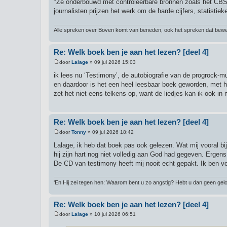
"Ze onderbouwd met controleerbare bronnen zoals het CBS e
t
journalisten prijzen het werk om de harde cijfers, statistie
Alle spreken over Boven komt van beneden, ook het spreken dat bewee
Re: Welk boek ben je aan het lezen? [deel 4]
door
Lalage
»
09 jul 2026 15:03
B
e
ik lees nu ‘Testimony’, de autobiografie van de progrock-mu
r
en daardoor is het een heel leesbaar boek geworden, met h
i
c
zet het niet eens telkens op, want de liedjes kan ik ook in 
h
t
Re: Welk boek ben je aan het lezen? [deel 4]
door
Tonny
»
09 jul 2026 18:42
B
e
Lalage, ik heb dat boek pas ook gelezen. Wat mij vooral bijge
r
hij zijn hart nog niet volledig aan God had gegeven. Ergens
i
c
De CD van testimony heeft mij nooit echt gepakt. Ik ben voo
h
t
'En Hij zei tegen hen: Waarom bent u zo angstig? Hebt u dan geen gelo
Re: Welk boek ben je aan het lezen? [deel 4]
door
Lalage
»
10 jul 2026 06:51
B
e