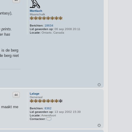
Mortlach
antasy),
Maarschalk
Berichten:
18634
 prints.
Lid geworden op:
06 sep 2008 20:11
Locatie:
Ontario, Canada
her has
 is de berg
e berg niet
Citeer
Lalage
Generaal
it maakt me
Berichten:
8362
Lid geworden op:
13 sep 2002 15:39
Locatie:
Amersfoort
Contacteer:
C
o
n