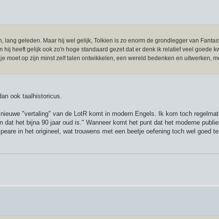
, lang geleden. Maar hij wel gelijk, Tolkien is zo enorm de grondlegger van Fantasy
 hij heeft gelijk ook zo'n hoge standaard gezet dat er denk ik relatief veel goede kw
e moet op zijn minst zelf talen ontwikkelen, een wereld bedenken en uitwerken, m
an ook taalhistoricus.
 nieuwe "vertaling" van de LotR komt in modern Engels. Ik kom toch regelma
n dat het bijna 90 jaar oud is." Wanneer komt het punt dat het moderne publie
eare in het origineel, wat trouwens met een beetje oefening toch wel goed te