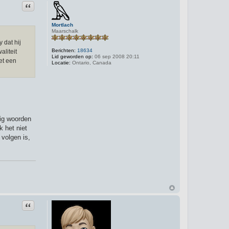
Citeer
Mortlach
Maarschalk
 dat hij
Berichten:
18634
aliteit
Lid geworden op:
06 sep 2008 20:11
et een
Locatie:
Ontario, Canada
tig woorden
k het niet
 volgen is,
Citeer