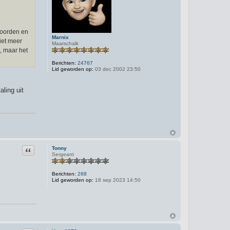
woorden en
Marnix
iet meer
Maarschalk
, maar het
Berichten:
24767
Lid geworden op:
03 dec 2002 23:50
aling uit
Citeer
Tonny
Sergeant
Berichten:
268
Lid geworden op:
18 sep 2023 14:50