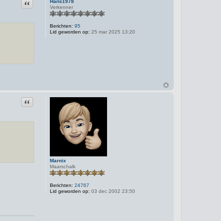
Citeer
Hans1978
Verkenner
Berichten:
95
Lid geworden op:
25 mar 2025 13:20
Citeer
Marnix
Maarschalk
Berichten:
24767
Lid geworden op:
03 dec 2002 23:50