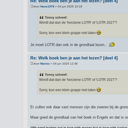
Re: Welk boek ben je aan het lezen? [deel 4]
door
Hans1978
»
04 jun 2026 10:18
B
e
r
Tonny schreef:
i
Wordt dat dan de 'herziene LOTR' of 'LOTR 2027'?
c
h
t
Sorry, kon een klein grapje niet laten
Je moet LOTR dan ook in de grondtaal lezen...
Re: Welk boek ben je aan het lezen? [deel 4]
door
Marnix
»
04 jun 2026 12:48
B
e
r
Tonny schreef:
i
Wordt dat dan de 'herziene LOTR' of 'LOTR 2027'?
c
h
t
Sorry, kon een klein grapje niet laten
Er zullen ook daar vast mensen zijn die zweren bij de gron
Maar goed de grondtaal van het boek in Engels en dat is oo
“We need leaders not in love with money but in love with justice.