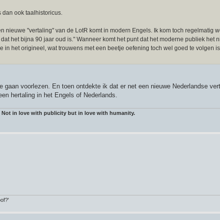
 dan ook taalhistoricus.
n nieuwe "vertaling" van de LotR komt in modern Engels. Ik kom toch regelmatig 
 dat het bijna 90 jaar oud is." Wanneer komt het punt dat het moderne publiek het n
e in het origineel, wat trouwens met een beetje oefening toch wel goed te volgen is
lde gaan voorlezen. En toen ontdekte ik dat er net een nieuwe Nederlandse vert
n hertaling in het Engels of Nederlands.
 Not in love with publicity but in love with humanity.
of?'