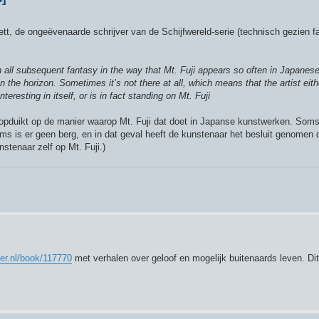
tt, de ongeëvenaarde schrijver van de Schijfwereld-serie (technisch gezien f
 all subsequent fantasy in the way that Mt. Fuji appears so often in Japanese
the horizon. Sometimes it’s not there at all, which means that the artist eit
eresting in itself, or is in fact standing on Mt. Fuji
m opduikt op de manier waarop Mt. Fuji dat doet in Japanse kunstwerken. Soms
ms is er geen berg, en in dat geval heeft de kunstenaar het besluit genomen d
nstenaar zelf op Mt. Fuji.)
er.nl/book/117770
met verhalen over geloof en mogelijk buitenaards leven. D