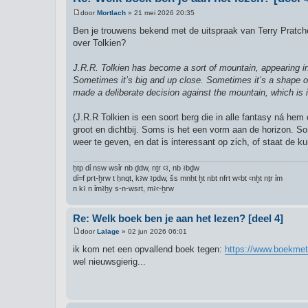
door
Mortlach
»
21 mei 2026 20:35
B
e
Ben je trouwens bekend met de uitspraak van Terry Pratche
r
over Tolkien?
i
c
h
J.R.R. Tolkien has become a sort of mountain, appearing in
t
Sometimes it’s big and up close. Sometimes it’s a shape on 
made a deliberate decision against the mountain, which is int
(J.R.R Tolkien is een soort berg die in alle fantasy ná he
groot en dichtbij. Soms is het een vorm aan de horizon. So
weer te geven, en dat is interessant op zich, of staat de ku
ḥtp dỉ nsw wsỉr nb ḏdw, nṯr ꜥꜣ, nb ꜣbḏw
dỉ=f prt-ḫrw t ḥnqt, kꜣw ꜣpdw, šs mnḥt ḫt nbt nfrt wꜥbt ꜥnḫt nṯr ỉm
n kꜣ n ỉmꜣḫy s-n-wsrt, mꜣꜥ-ḫrw
Re: Welk boek ben je aan het lezen? [deel 4]
door
Lalage
»
02 jun 2026 06:01
B
e
ik kom net een opvallend boek tegen:
https://www.boekmet
r
wel nieuwsgierig...
i
c
h
t