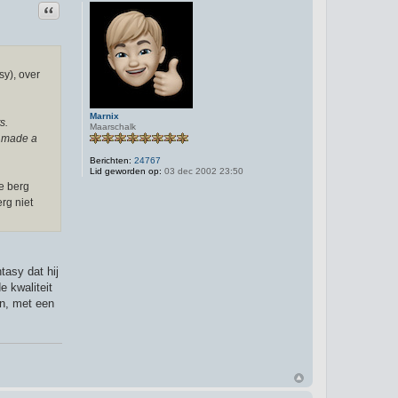
t
Citeer
a
c
t
e
e
r
sy), over
L
a
l
a
Marnix
g
s.
Maarschalk
e
s made a
Berichten:
24767
Lid geworden op:
03 dec 2002 23:50
de berg
rg niet
tasy dat hij
e kwaliteit
en, met een