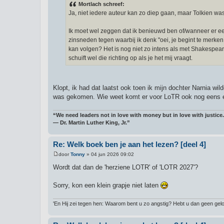
r
Mortlach schreef:
i
Ja, niet iedere auteur kan zo diep gaan, maar Tolkien was
c
h
t
Ik moet wel zeggen dat ik benieuwd ben of/wanneer er ee
zinsneden tegen waarbij ik denk "oei, je begint te merken
kan volgen? Het is nog niet zo intens als met Shakespear
schuift wel die richting op als je het mij vraagt.
Klopt, ik had dat laatst ook toen ik mijn dochter Narnia wi
was gekomen. Wie weet komt er voor LoTR ook nog eens ee
“We need leaders not in love with money but in love with justice.
― Dr. Martin Luther King, Jr.”
Re: Welk boek ben je aan het lezen? [deel 4]
door
Tonny
»
04 jun 2026 09:02
B
e
Wordt dat dan de 'herziene LOTR' of 'LOTR 2027'?
r
i
c
Sorry, kon een klein grapje niet laten
h
t
'En Hij zei tegen hen: Waarom bent u zo angstig? Hebt u dan geen gelo