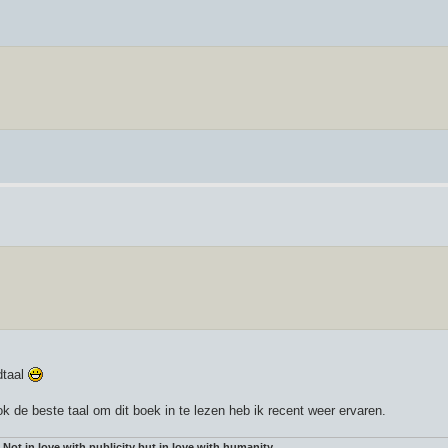
dtaal
k de beste taal om dit boek in te lezen heb ik recent weer ervaren.
 Not in love with publicity but in love with humanity.