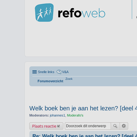
Snelle links
V&A
Zoek
Forumoverzicht
Welk boek ben je aan het lezen? [deel 
Moderators:
johannes1
,
Moderafo's
Plaats reactie
Re: Welk boek ben je aan het lezen? [deel 