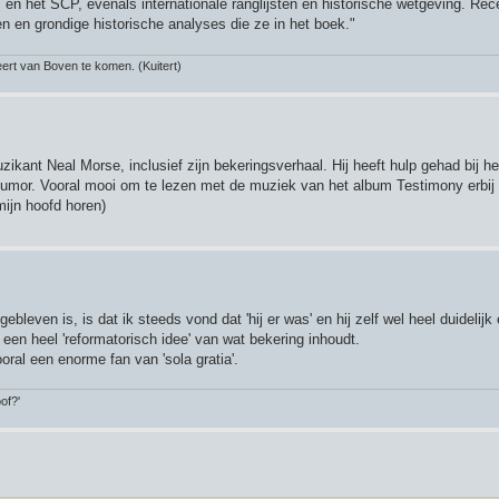
n het ⁠SCP, evenals internationale ranglijsten en historische wetgeving. Re
ken en grondige historische analyses die ze in het boek."
rt van Boven te komen. (Kuitert)
zikant Neal Morse, inclusief zijn bekeringsverhaal. Hij heeft hulp gehad bij he
umor. Vooral mooi om te lezen met de muziek van het album Testimony erbij (
mijn hoofd horen)
bleven is, is dat ik steeds vond dat 'hij er was' en hij zelf wel heel duidelijk
 een heel 'reformatorisch idee' van wat bekering inhoudt.
ral een enorme fan van 'sola gratia'.
of?'