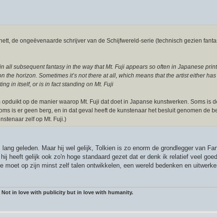
ett, de ongeëvenaarde schrijver van de Schijfwereld-serie (technisch gezien fanta
n all subsequent fantasy in the way that Mt. Fuji appears so often in Japanese print
 the horizon. Sometimes it’s not there at all, which means that the artist either ha
g in itself, or is in fact standing on Mt. Fuji
hem opduikt op de manier waarop Mt. Fuji dat doet in Japanse kunstwerken. Soms is 
oms is er geen berg, en in dat geval heeft de kunstenaar het besluit genomen de be
nstenaar zelf op Mt. Fuji.)
lang geleden. Maar hij wel gelijk, Tolkien is zo enorm de grondlegger van Fan
hij heeft gelijk ook zo'n hoge standaard gezet dat er denk ik relatief veel goed
 moet op zijn minst zelf talen ontwikkelen, een wereld bedenken en uitwerk
 Not in love with publicity but in love with humanity.