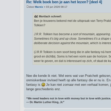
Re: Welk boek ben je aan het lezen? [deel 4]
door
Marnix
»
03 jun 2026 08:17
B
e
r
Mortlach schreef:
i
Ben je trouwens bekend met de uitspraak van Terry Pratch
c
h
Tolkien?
t
J.R.R. Tolkien has become a sort of mountain, appearing i
Sometimes it’s big and up close. Sometimes it’s a shape on
deliberate decision against the mountain, which is interestin
(J.R.R Tolkien is een soort berg die in alle fantasy ná 
groot en dichtbij. Soms is het een vorm aan de horizon. S
weer te geven, en dat is interessant op zich, of staat de ku
Nee die kende ik niet. Wel eens wat van Pratchett gelezen, 
onmiskenbaar invloed heeft op alle fantasy die er nu is. En 
fantasy is
Je kan niet zomaar met een verhaal komen, je
lange geschiedenis enz.
“We need leaders not in love with money but in love with justice.
― Dr. Martin Luther King, Jr.”