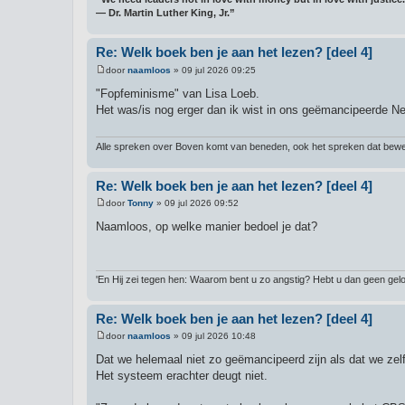
― Dr. Martin Luther King, Jr.”
Re: Welk boek ben je aan het lezen? [deel 4]
door
naamloos
»
09 jul 2026 09:25
B
e
"Fopfeminisme" van Lisa Loeb.
r
Het was/is nog erger dan ik wist in ons geëmancipeerde Ne
i
c
h
t
Alle spreken over Boven komt van beneden, ook het spreken dat bewee
Re: Welk boek ben je aan het lezen? [deel 4]
door
Tonny
»
09 jul 2026 09:52
B
e
Naamloos, op welke manier bedoel je dat?
r
i
c
h
t
'En Hij zei tegen hen: Waarom bent u zo angstig? Hebt u dan geen gelo
Re: Welk boek ben je aan het lezen? [deel 4]
door
naamloos
»
09 jul 2026 10:48
B
e
Dat we helemaal niet zo geëmancipeerd zijn als dat we zelf 
r
Het systeem erachter deugt niet.
i
c
h