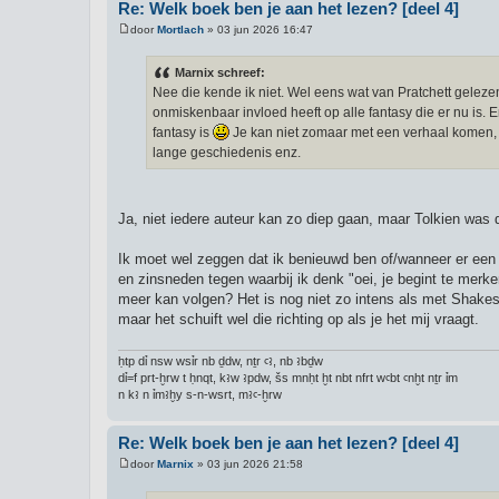
Re: Welk boek ben je aan het lezen? [deel 4]
door
Mortlach
»
03 jun 2026 16:47
B
e
r
Marnix schreef:
i
Nee die kende ik niet. Wel eens wat van Pratchett gelezen
c
h
onmiskenbaar invloed heeft op alle fantasy die er nu is. En
t
fantasy is
Je kan niet zomaar met een verhaal komen, j
lange geschiedenis enz.
Ja, niet iedere auteur kan zo diep gaan, maar Tolkien was d
Ik moet wel zeggen dat ik benieuwd ben of/wanneer er een
en zinsneden tegen waarbij ik denk "oei, je begint te merke
meer kan volgen? Het is nog niet zo intens als met Shakesp
maar het schuift wel die richting op als je het mij vraagt.
ḥtp dỉ nsw wsỉr nb ḏdw, nṯr ꜥꜣ, nb ꜣbḏw
dỉ=f prt-ḫrw t ḥnqt, kꜣw ꜣpdw, šs mnḥt ḫt nbt nfrt wꜥbt ꜥnḫt nṯr ỉm
n kꜣ n ỉmꜣḫy s-n-wsrt, mꜣꜥ-ḫrw
Re: Welk boek ben je aan het lezen? [deel 4]
door
Marnix
»
03 jun 2026 21:58
B
e