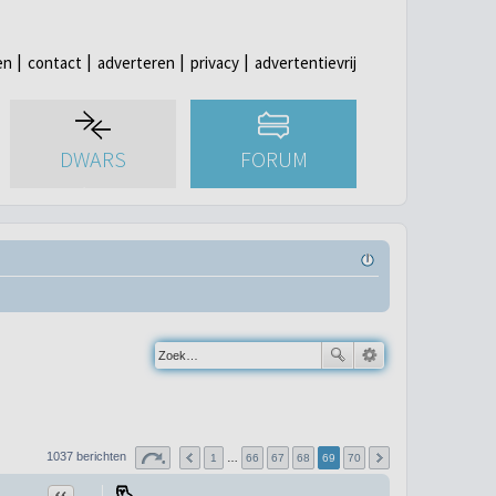
en
contact
adverteren
privacy
advertentievrij
DWARS
FORUM
1037 berichten
1
…
66
67
68
69
70
Citeer