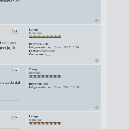
censenten en
Citeer
Lalage
Generaal
t schrijven
Berichten:
8362
nouja, ik
Lid geworden op:
13 sep 2002 15:39
Locatie:
Amersfoort
Contacteer:
C
o
n
t
Citeer
Tonny
a
Sergeant
c
t
 ervaarde dat
e
Berichten:
268
e
Lid geworden op:
18 sep 2023 14:50
r
L
a
l
a
g
e
Citeer
Lalage
Generaal