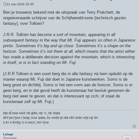
21 mei 2026 20:35
B
e
Ben je trouwens bekend met de uitspraak van Terry Pratchett, de
r
ongeëvenaarde schrijver van de Schijfwereld-serie (technisch gezien
i
c
fantasy), over Tolkien?
h
t
J.R.R. Tolkien has become a sort of mountain, appearing in all
subsequent fantasy in the way that Mt. Fuji appears so often in Japanese
prints. Sometimes it’s big and up close. Sometimes it’s a shape on the
horizon. Sometimes it’s not there at all, which means that the artist either
has made a deliberate decision against the mountain, which is interesting
in itself, or is in fact standing on Mt. Fuji
(J.R.R Tolkien is een soort berg die in alle fantasy ná hem opduikt op de
manier waarop Mt. Fuji dat doet in Japanse kunstwerken. Soms is de
berg groot en dichtbij. Soms is het een vorm aan de horizon. Soms is er
geen berg, en in dat geval heeft de kunstenaar het besluit genomen de
berg niet weer te geven, en dat is interessant op zich, of staat de
kunstenaar zelf op Mt. Fuji.)
ḥtp dỉ nsw wsỉr nb ḏdw, nṯr ꜥꜣ, nb ꜣbḏw
dỉ=f prt-ḫrw t ḥnqt, kꜣw ꜣpdw, šs mnḥt ḫt nbt nfrt wꜥbt ꜥnḫt nṯr ỉm
n kꜣ n ỉmꜣḫy s-n-wsrt, mꜣꜥ-ḫrw
Lalage
Citeer
Generaal