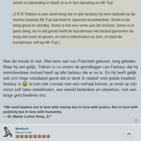
which is interesting in itself, or is in fact standing on Mt. Fuji
(J.R.R Tolkien is een soort berg die in alle fantasy ná hem opduikt op de
manier waarop Mt. Fuji dat doet in Japanse kunstwerken. Soms is de
berg groot en dichtbij. Soms is het een vorm aan de horizon. Soms is er
geen berg, en in dat geval heeft de kunstenaar het besluit genomen de
berg niet weer te geven, en dat is interessant op zich, of staat de
kunstenaar zelf op Mt. Fuji.)
Nee die kende ik niet. Wel eens wat van Pratchett gelezen, lang geleden.
Maar hij wel gelijk, Tolkien is zo enorm de grondlegger van Fantasy dat hij
onmiskenbaar invloed heeft op alle fantasy die er nu is. En hij heeft gelijk
ook zo'n hoge standaard gezet dat er denk ik relatief veel goede kwaliteit
fantasy is
Je kan niet zomaar met een verhaal komen, je moet op zijn
minst zelf talen ontwikkelen, een wereld bedenken en uitwerken, met een
lange geschiedenis enz.
“We need leaders not in love with money but in love with justice. Not in love with
publicity but in love with humanity.
― Dr. Martin Luther King, Jr.”
Mortlach
Citeer
Maarschalk