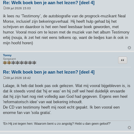
Re: Welk boek ben je aan het lezen? [deel 4]
09 jul 2026 15:03
B
e
ik lees nu ‘Testimony’, de autobiografie van de progrock-muzikant Neal
r
Morse, inclusief zijn bekeringsverhaal. Hij heeft hulp gehad bij het
i
c
schrijven en daardoor is het een heel leesbaar boek geworden, met
h
humor. Vooral mooi om te lezen met de muziek van het album Testimony
t
erbij (nouja, ik zet het niet eens telkens op, want de liedjes kan ik ook in
mijn hoofd horen)
Tonny
Citeer
Sergeant
Re: Welk boek ben je aan het lezen? [deel 4]
09 jul 2026 18:42
B
e
Lalage, ik heb dat boek pas ook gelezen. Wat mij vooral bijgebleven is, is
r
dat ik steeds vond dat 'hij er was' en hij zelf wel heel duidelijk ervaarde
i
c
dat hij zijn hart nog niet volledig aan God had gegeven. Ergens een heel
h
'reformatorisch idee' van wat bekering inhoudt.
t
De CD van testimony heeft mij nooit echt gepakt. Ik ben vooral een
enorme fan van 'sola gratia'.
'En Hij zei tegen hen: Waarom bent u zo angstig? Hebt u dan geen geloof?'