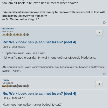
taal om dit boek in te lezen heb ik recent weer ervaren.
“We need leaders not in love with money but in love with justice. Not in love with
publicity but in love with humanity.
― Dr. Martin Luther King, Jr.”
naamloos
Citeer
Generaal
Re: Welk boek ben je aan het lezen? [deel 4]
09 jul 2026 09:25
B
e
"Fopfeminisme" van Lisa Loeb.
r
Het was/is nog erger dan ik wist in ons geëmancipeerde Nederland.
i
c
h
t
Alle spreken over Boven komt van beneden, ook het spreken dat beweert van Boven te
komen. (Kuitert)
Tonny
Citeer
Sergeant
Re: Welk boek ben je aan het lezen? [deel 4]
09 jul 2026 09:52
B
e
Naamloos, op welke manier bedoel je dat?
r