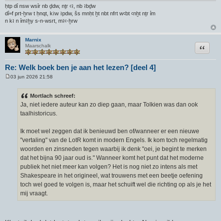
ḥtp dỉ nsw wsỉr nb ḏdw, nṯr ꜥꜣ, nb ꜣbḏw
dỉ=f prt-ḫrw t ḥnqt, kꜣw ꜣpdw, šs mnḥt ḫt nbt nfrt wꜥbt ꜥnḫt nṯr ỉm
n kꜣ n ỉmꜣḫy s-n-wsrt, mꜣꜥ-ḫrw
Marnix
Citeer
Maarschalk
Re: Welk boek ben je aan het lezen? [deel 4]
03 jun 2026 21:58
B
e
r
Mortlach schreef:
i
Ja, niet iedere auteur kan zo diep gaan, maar Tolkien was dan ook
c
h
taalhistoricus.
t
Ik moet wel zeggen dat ik benieuwd ben of/wanneer er een nieuwe
"vertaling" van de LotR komt in modern Engels. Ik kom toch regelmatig
woorden en zinsneden tegen waarbij ik denk "oei, je begint te merken
dat het bijna 90 jaar oud is." Wanneer komt het punt dat het moderne
publiek het niet meer kan volgen? Het is nog niet zo intens als met
Shakespeare in het origineel, wat trouwens met een beetje oefening
toch wel goed te volgen is, maar het schuift wel die richting op als je het
mij vraagt.