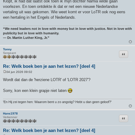
Klopt, ik had dat laatst ook toen ik mijn dochter Narnia wilde gaan
voorlezen. En toen ontdekte ik dat er net een nieuwe Nederlandse
vertaling uit was gekomen. Wie weet komt er voor LoTR ook nog eens
een hertaling in het Engels of Nederlands.
“We need leaders not in love with money but in love with justice. Not in love with
publicity but in love with humanity.
― Dr. Martin Luther King, Jr.”
Tonny
Citeer
Sergeant
Re: Welk boek ben je aan het lezen? [deel 4]
04 jun 2026 09:02
B
e
Wordt dat dan de 'herziene LOTR' of 'LOTR 2027'?
r
i
c
Sorry, kon een klein grapje niet laten
h
t
'En Hij zei tegen hen: Waarom bent u zo angstig? Hebt u dan geen geloof?'
Hans1978
Citeer
Verkenner
Re: Welk boek ben je aan het lezen? [deel 4]