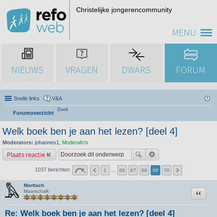
Christelijke jongerencommunity
MENU
NIEUWS
VRAGEN
DWARS
FORUM
Snelle links
V&A
Zoek
Forumoverzicht
Welk boek ben je aan het lezen? [deel 4]
Moderators:
johannes1
,
Moderafo's
Plaats reactie
1037 berichten
1
…
66
67
68
69
70
Mortlach
Citeer
Maarschalk
Re: Welk boek ben je aan het lezen? [deel 4]