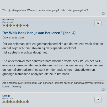
i
c
h
t
'En Hij zei tegen hen: Waarom bent u zo angstig? Hebt u dan geen geloof?'
naamloos
Citeer
Generaal
Re: Welk boek ben je aan het lezen? [deel 4]
09 jul 2026 10:48
B
e
Dat we helemaal niet zo geëmancipeerd zijn als dat we zelf vaak denken,
r
en dat blijft echt niet steken bij de slepende loonkloof.
i
c
Het systeem erachter deugt niet.
h
t
"Ze onderbouwd met controleerbare bronnen zoals het CBS en het ⁠SCP,
evenals internationale ranglijsten en historische wetgeving. Recensenten
en journalisten prijzen het werk om de harde cijfers, statistieken en
grondige historische analyses die ze in het boek."
Alle spreken over Boven komt van beneden, ook het spreken dat beweert van Boven te
komen. (Kuitert)
Lalage
Citeer
Generaal