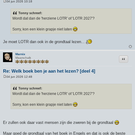
04 jun 2026 10:18
B
e
r
Tonny schreef:
i
Wordt dat dan de 'herziene LOTR' of 'LOTR 2027'?
c
h
t
Sorry, kon een klein grapje niet laten
Je moet LOTR dan ook in de grondtaal lezen...
Marnix
Citeer
Maarschalk
Re: Welk boek ben je aan het lezen? [deel 4]
04 jun 2026 12:48
B
e
r
Tonny schreef:
i
Wordt dat dan de 'herziene LOTR' of 'LOTR 2027'?
c
h
t
Sorry, kon een klein grapje niet laten
Er zullen ook daar vast mensen zijn die zweren bij de grondtaal
Maar goed de grondtaal van het boek in Engels en dat is ook de beste