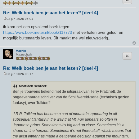
Re: Welk boek ben je aan het lezen? [deel 4]
02 jun 2026 06:01
B
e
ik kom net een opvallend boek tegen:
r
https://www.boekmeter.nl/book/117770
met verhalen over geloof en
i
c
mogelijk buitenaards leven. Dit maakt me wel nieuwsgierig...
h
t
Marnix
Citeer
Maarschalk
Re: Welk boek ben je aan het lezen? [deel 4]
03 jun 2026 08:17
B
e
r
Mortlach schreef:
i
Ben je trouwens bekend met de uitspraak van Terry Pratchett, de
c
h
ongeëvenaarde schrijver van de Schijfwereld-serie (technisch gezien
t
fantasy), over Tolkien?
J.R.R. Tolkien has become a sort of mountain, appearing in all
subsequent fantasy in the way that Mt. Fuji appears so often in
Japanese prints. Sometimes it’s big and up close. Sometimes it’s a
shape on the horizon. Sometimes it’s not there at all, which means that
the artist either has made a deliberate decision against the mountain,