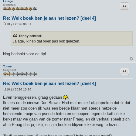
Lalage
Citeer
Generaal
Re: Welk boek ben je aan het lezen? [deel 4]
10 jul 2026 06:51
B
e
r
Tonny schreef:
i
Lalage, ik heb dat boek pas ook gelezen.
c
h
t
Nog bedankt voor de tip!
Tonny
Citeer
Sergeant
Re: Welk boek ben je aan het lezen? [deel 4]
10 jul 2026 10:26
B
e
Even teruggelezen, graag gedaan
.
r
Ik lees nu de nieuwe Dan Brown. Had met mezelf afgesproken dat ik dat
i
c
niet meer zou doen (ik was een beetje klaar met steeds hetzelde
h
herhalende trucje van pseudo-feiten en schoppen tegen de katholieke
t
kerk) maar we gaan van de zomer naar Praag, en dit verhaal speelt zich
af in Praag dus ja, oké, en zijn boeken blijven lekker weg te lezen.
'En Hij zei tegen hen: Waarom bent u zo angstig? Hebt u dan geen geloof?'