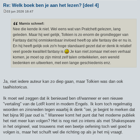
Re: Welk boek ben je aan het lezen? [deel 4]
03 jun 2026 16:47
B
e
r
Marnix schreef:
i
Nee die kende ik niet. Wel eens wat van Pratchett gelezen, lang
c
h
geleden. Maar hij wel gelijk, Tolkien is zo enorm de grondlegger van
t
Fantasy dat hij onmiskenbaar invloed heeft op alle fantasy die er nu is.
En hij heeft gelijk ook zo'n hoge standaard gezet dat er denk ik relatief
veel goede kwaliteit fantasy is
Je kan niet zomaar met een verhaal
komen, je moet op zijn minst zelf talen ontwikkelen, een wereld
bedenken en uitwerken, met een lange geschiedenis enz.
Ja, niet iedere auteur kan zo diep gaan, maar Tolkien was dan ook
taalhistoricus.
Ik moet wel zeggen dat ik benieuwd ben of/wanneer er een nieuwe
"vertaling" van de LotR komt in modern Engels. Ik kom toch regelmatig
woorden en zinsneden tegen waarbij ik denk "oei, je begint te merken dat
het bijna 90 jaar oud is." Wanneer komt het punt dat het moderne publiek
het niet meer kan volgen? Het is nog niet zo intens als met Shakespeare
in het origineel, wat trouwens met een beetje oefening toch wel goed te
volgen is, maar het schuift wel die richting op als je het mij vraagt.