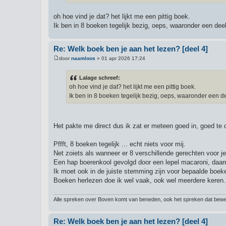
h
t
oh hoe vind je dat? het lijkt me een pittig boek.
Ik ben in 8 boeken tegelijk bezig, oeps, waaronder een dee
Re: Welk boek ben je aan het lezen? [deel 4]
door
naamloos
»
01 apr 2026 17:24
B
e
r
Lalage schreef:
i
oh hoe vind je dat? het lijkt me een pittig boek.
c
h
Ik ben in 8 boeken tegelijk bezig, oeps, waaronder een de
t
Het pakte me direct dus ik zat er meteen goed in, goed te 
Pffft, 8 boeken tegelijk ... echt niets voor mij.
Net zoiets als wanneer er 8 verschillende gerechten voor j
Een hap boerenkool gevolgd door een lepel macaroni, daar
Ik moet ook in de juiste stemming zijn voor bepaalde boeke
Boeken herlezen doe ik wel vaak, ook wel meerdere keren
Alle spreken over Boven komt van beneden, ook het spreken dat bewee
Re: Welk boek ben je aan het lezen? [deel 4]