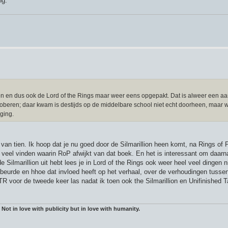
ng.
 en dus ook de Lord of the Rings maar weer eens opgepakt. Dat is alweer een aan
roberen; daar kwam is destijds op de middelbare school niet echt doorheen, maar w
oging.
 van tien. Ik hoop dat je nu goed door de Silmarillion heen komt, na Rings of 
el veel vinden waarin RoP afwijkt van dat boek. En het is interessant om daar
e Silmarillion uit hebt lees je in Lord of the Rings ook weer heel veel dingen 
ebeurde en hhoe dat invloed heeft op het verhaal, over de verhoudingen tusse
R voor de tweede keer las nadat ik toen ook the Silmarillion en Unifinished 
 Not in love with publicity but in love with humanity.