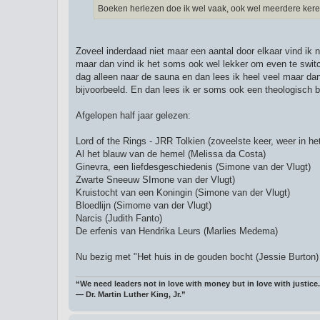
Boeken herlezen doe ik wel vaak, ook wel meerdere ker
Zoveel inderdaad niet maar een aantal door elkaar vind ik 
maar dan vind ik het soms ook wel lekker om even te switche
dag alleen naar de sauna en dan lees ik heel veel maar dan
bijvoorbeeld. En dan lees ik er soms ook een theologisch boe
Afgelopen half jaar gelezen:
Lord of the Rings - JRR Tolkien (zoveelste keer, weer in het
Al het blauw van de hemel (Melissa da Costa)
Ginevra, een liefdesgeschiedenis (Simone van der Vlugt)
Zwarte Sneeuw SImone van der Vlugt)
Kruistocht van een Koningin (Simone van der Vlugt)
Bloedlijn (Simome van der Vlugt)
Narcis (Judith Fanto)
De erfenis van Hendrika Leurs (Marlies Medema)
Nu bezig met "Het huis in de gouden bocht (Jessie Burton)
“We need leaders not in love with money but in love with justice.
― Dr. Martin Luther King, Jr.”