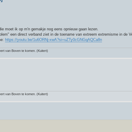
die moet ik op m'n gemakje nog eens opnieuw gaan lezen.
roblem" een direct verband ziet in de toename van extreem extremisme in de V
me:
https://youtu.be/1u6ORNj-xwA?si=uZTy0cGNGqAQCa8n
rt van Boven te komen. (Kuitert)
rt van Boven te komen. (Kuitert)