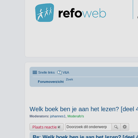
Snelle links
V&A
Zoek
Forumoverzicht
Welk boek ben je aan het lezen? [deel 
Moderators:
johannes1
,
Moderafo's
Plaats reactie
Re: Welk boek ben je aan het lezen? [deel 