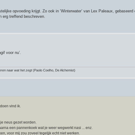
telijke opvoeding krijgt. Zo ook in ‘Winterwater’ van Lex Paleaux, gebaseerd 
en erg treffend beschreven.
gif voor nu’.
teren naar wat het zegt
(Paolo Coelho, De Alchemist)
doen vind ik.
 je neus gezet worden.
arna een pannenkoek wat je weer wegwerkt nasi ... enz.
en, voor mij zou zoveel tegeljjk echt niet werken.