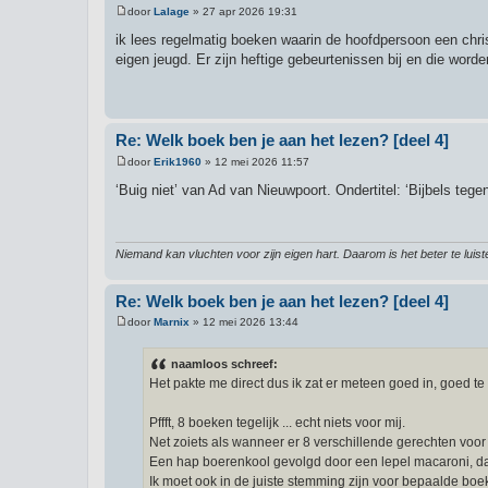
door
Lalage
»
27 apr 2026 19:31
B
e
ik lees regelmatig boeken waarin de hoofdpersoon een chris
r
eigen jeugd. Er zijn heftige gebeurtenissen bij en die word
i
c
h
t
Re: Welk boek ben je aan het lezen? [deel 4]
door
Erik1960
»
12 mei 2026 11:57
B
e
‘Buig niet’ van Ad van Nieuwpoort. Ondertitel: ‘Bijbels tegen
r
i
c
h
t
Niemand kan vluchten voor zijn eigen hart. Daarom is het beter te luis
Re: Welk boek ben je aan het lezen? [deel 4]
door
Marnix
»
12 mei 2026 13:44
B
e
r
naamloos schreef:
i
Het pakte me direct dus ik zat er meteen goed in, goed te 
c
h
t
Pffft, 8 boeken tegelijk ... echt niets voor mij.
Net zoiets als wanneer er 8 verschillende gerechten voor
Een hap boerenkool gevolgd door een lepel macaroni, da
Ik moet ook in de juiste stemming zijn voor bepaalde boek