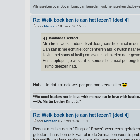
Alle spreken over Boven komt van beneden, ook het spreken dat bewee
Re: Welk boek ben je aan het lezen? [deel 4]
door
Marnix
»
18 mei 2026 15:30
B
e
r
naamloos schreef:
i
Mijn brein werkt anders. Ik zit doorgaans helemaal in e
c
h
Dan kan ik me echt niet concentreren als ik switch naar 
t
Ik vind het soms al lastig om over te schakelen naar gewo
Een dieptepuntje was dat ik -serieus helemaal per ongel
Trump gelezen had.
Haha. Ja dat zal ook wel per persoon verschillen
“We need leaders not in love with money but in love with justice.
― Dr. Martin Luther King, Jr.”
Re: Welk boek ben je aan het lezen? [deel 4]
door
Mortlach
»
20 mei 2026 19:01
B
e
Recent met het gezin "Rings of Power" weer eens gekeken 
r
geleden. En ik ben ook van plan de Silmarilion weer te pro
i
c