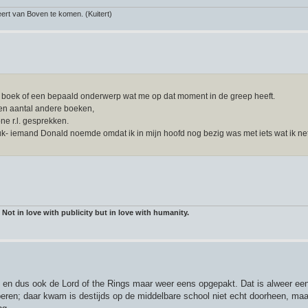
rt van Boven te komen. (Kuitert)
en boek of een bepaald onderwerp wat me op dat moment in de greep heeft.
een aantal andere boeken,
ne r.l. gesprekken.
uk- iemand Donald noemde omdat ik in mijn hoofd nog bezig was met iets wat ik ne
 Not in love with publicity but in love with humanity.
en dus ook de Lord of the Rings maar weer eens opgepakt. Dat is alweer een 
beren; daar kwam is destijds op de middelbare school niet echt doorheen, maa