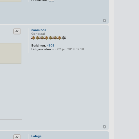
Contacteer:
C
o
n
t
a
c
t
Citeer
naamloos
e
Generaal
e
r
L
a
Berichten:
4808
l
Lid geworden op:
02 jan 2014 02:58
a
g
e
Citeer
Lalage