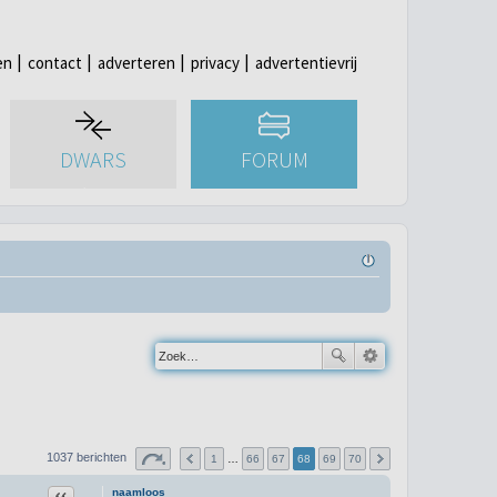
en
contact
adverteren
privacy
advertentievrij
DWARS
FORUM
1037 berichten
1
…
66
67
68
69
70
Citeer
naamloos