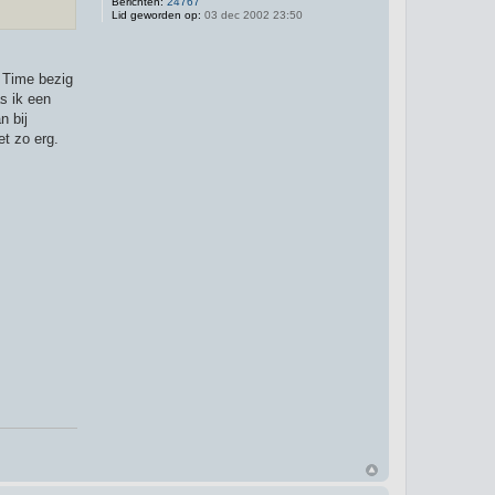
Berichten:
24767
Lid geworden op:
03 dec 2002 23:50
f Time bezig
s ik een
n bij
et zo erg.