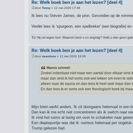
Re: Welk boek ben je aan het lezen? [deel 4]
door
Tonny
»
12 mei 2026 17:48
B
e
Ik lees nu Steven James, de pion. Gevonden op de rommelmark
r
i
c
Verder lees ik 'spurgeon, een spelbreker' (een biografie) en
h
t
'En Hij zei tegen hen: Waarom bent u zo angstig? Hebt u dan geen gelo
Re: Welk boek ben je aan het lezen? [deel 4]
door
naamloos
»
12 mei 2026 19:06
B
e
r
Marnix schreef:
i
Zoveel inderdaad niet maar een aantal door elkaar vind i
c
h
maar dan vind ik het soms ook wel lekker om even te switc
t
alleen naar de sauna en dan lees ik heel veel maar dan st
En dan lees ik er soms ook een theologisch boek bij maar d
Mijn brein werkt anders. Ik zit doorgaans helemaal in een
Dan kan ik me echt niet concentreren als ik switch naar e
Ik vind het soms al lastig om over te schakelen naar gewon
Een dieptepuntje was dat ik -serieus helemaal per ongeluk
Trump gelezen had.