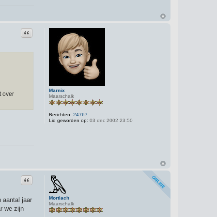
Citeer
Marnix
t over
Maarschalk
Berichten:
24767
Lid geworden op:
03 dec 2002 23:50
Citeer
Mortlach
aantal jaar
Maarschalk
r we zijn