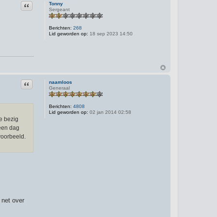
Citeer
Tonny
Sergeant
Berichten:
268
Lid geworden op:
18 sep 2023 14:50
Citeer
naamloos
Generaal
Berichten:
4808
Lid geworden op:
02 jan 2014 02:58
e bezig
 een dag
voorbeeld.
 net over