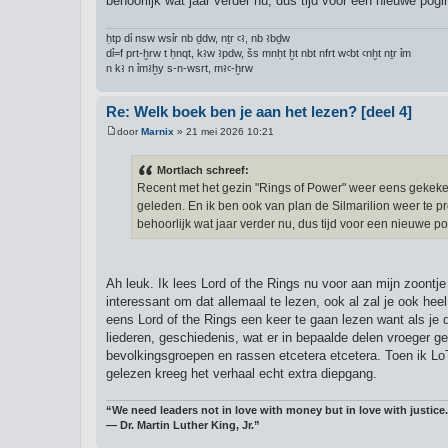
behoorlijk wat jaar verder nu, dus tijd voor een nieuwe pogi
h
t
ḥtp dỉ nsw wsỉr nb ḏdw, nṯr ꜥꜣ, nb ꜣbḏw
dỉ=f prt-ḫrw t ḥnqt, kꜣw ꜣpdw, šs mnḥt ḫt nbt nfrt wꜥbt ꜥnḫt nṯr ỉm
n kꜣ n ỉmꜣḫy s-n-wsrt, mꜣꜥ-ḫrw
Re: Welk boek ben je aan het lezen? [deel 4]
door
Marnix
»
21 mei 2026 10:21
B
e
r
Mortlach schreef:
i
Recent met het gezin "Rings of Power" weer eens gekeken
c
h
geleden. En ik ben ook van plan de Silmarilion weer te p
t
behoorlijk wat jaar verder nu, dus tijd voor een nieuwe p
Ah leuk. Ik lees Lord of the Rings nu voor aan mijn zoontje
interessant om dat allemaal te lezen, ook al zal je ook he
eens Lord of the Rings een keer te gaan lezen want als je d
liederen, geschiedenis, wat er in bepaalde delen vroeger g
bevolkingsgroepen en rassen etcetera etcetera. Toen ik LoT
gelezen kreeg het verhaal echt extra diepgang.
“We need leaders not in love with money but in love with justice.
― Dr. Martin Luther King, Jr.”