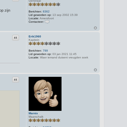
Generaal
op zijn
Berichten:
8362
Lid geworden op:
13 sep 2002 15:39
Locatie:
Amersfoort
Contacteer:
C
o
n
t
Citeer
Erik1960
a
Kapitein
c
t
e
Berichten:
799
e
Lid geworden op:
03 jan 2021 11:45
r
Locatie:
Waer iemand duisent vreugden soek
L
a
l
a
g
e
Citeer
Marnix
Maarschalk