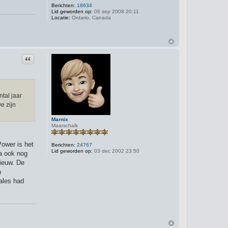
Berichten:
18634
Lid geworden op:
06 sep 2008 20:11
Locatie:
Ontario, Canada
Citeer
tal jaar
e zijn
Marnix
Maarschalk
Power is het
Berichten:
24767
Lid geworden op:
03 dec 2002 23:50
na ook nog
nieuw. De
n
Tales had