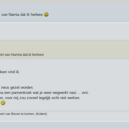
l van Narnia dat ik herlees
el van Narnia dat ik herlees
doen vind ik.
e neus gezet worden.
na een pannenkoek wat je weer wegwerkt nasi ... enz.
n, voor mij zou zoveel tegeljjk echt niet werken.
.
rt van Boven te komen. (Kuitert)