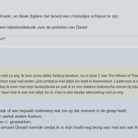
t, en bleek (tijdens het lezen) een christelijke schrijver te zijn.
 een bijbelstudieboek over de profetien van Daniel.
of?'
k niet zo erg. Ik lees soms dikke fantasy-boeken, nu in deel 2 van The Wheel of Tim
hen naar wat ander, juist omdat je niet altijd zin hebt in boerenkool. Laatst was ik
op ik even met mijn fantasyboek en pak ik er een lekkere historische roman bij bij
aar heb ik ook niet altijd zin in. Dan is een beetje afwisseling niet zo erg.
 boek of een bepaald onderwerp wat me op dat moment in de greep heeft.
en aantal andere boeken,
e r.l. gesprekken.
- iemand Donald noemde omdat ik in mijn hoofd nog bezig was met iets wat ik