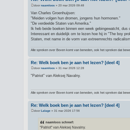
door
naamloos
»
20 mar 2026 09:48
B
e
Van Charles Groenhuijsen:
r
"Meiden volgen hun dromen, jongens hun hormonen."
i
c
"De verdeelde Staten van Amerika."
h
Ik heb beide boeken binnen een week gebingewatcht, dus 
t
Interessant en duidelijk om te lezen hoe hij in "The boy p
Staten, met name in de vorm van extreemrechts radicalis
Alle spreken over Boven komt van beneden, ook het spreken dat bewee
Re: Welk boek ben je aan het lezen? [deel 4]
door
naamloos
»
31 mar 2026 12:28
B
e
"Patriot" van Aleksej Navalny.
r
i
c
h
t
Alle spreken over Boven komt van beneden, ook het spreken dat bewee
Re: Welk boek ben je aan het lezen? [deel 4]
door
Lalage
»
31 mar 2026 17:56
B
e
r
naamloos schreef:
i
"Patriot" van Aleksej Navalny.
c