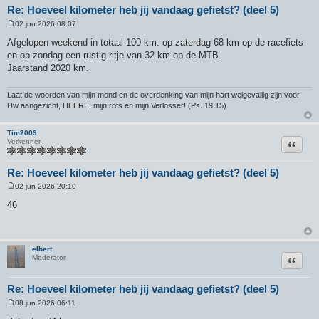
Re: Hoeveel kilometer heb jij vandaag gefietst? (deel 5)
02 jun 2026 08:07
B
e
Afgelopen weekend in totaal 100 km: op zaterdag 68 km op de racefiets
r
en op zondag een rustig ritje van 32 km op de MTB.
i
c
Jaarstand 2020 km.
h
t
Laat de woorden van mijn mond en de overdenking van mijn hart welgevallig zijn voor
Uw aangezicht, HEERE, mijn rots en mijn Verlosser! (Ps. 19:15)
Tim2009
Citeer
Verkenner
Re: Hoeveel kilometer heb jij vandaag gefietst? (deel 5)
02 jun 2026 20:10
B
e
46
r
i
c
h
t
elbert
Citeer
Moderator
Re: Hoeveel kilometer heb jij vandaag gefietst? (deel 5)
08 jun 2026 06:11
B
e