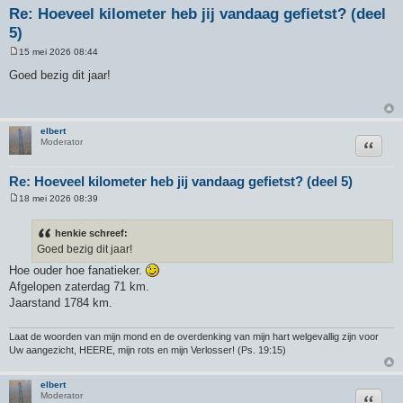
Re: Hoeveel kilometer heb jij vandaag gefietst? (deel
5)
15 mei 2026 08:44
B
e
Goed bezig dit jaar!
r
i
c
h
t
elbert
Citeer
Moderator
Re: Hoeveel kilometer heb jij vandaag gefietst? (deel 5)
18 mei 2026 08:39
B
e
r
henkie schreef:
i
Goed bezig dit jaar!
c
h
Hoe ouder hoe fanatieker.
t
Afgelopen zaterdag 71 km.
Jaarstand 1784 km.
Laat de woorden van mijn mond en de overdenking van mijn hart welgevallig zijn voor
Uw aangezicht, HEERE, mijn rots en mijn Verlosser! (Ps. 19:15)
elbert
Citeer
Moderator