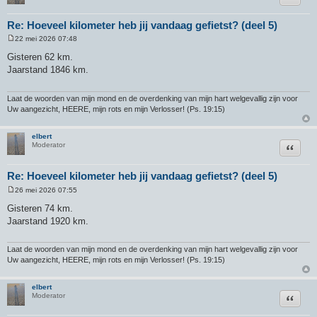
Re: Hoeveel kilometer heb jij vandaag gefietst? (deel 5)
22 mei 2026 07:48
B
e
Gisteren 62 km.
r
Jaarstand 1846 km.
i
c
h
t
Laat de woorden van mijn mond en de overdenking van mijn hart welgevallig zijn voor
Uw aangezicht, HEERE, mijn rots en mijn Verlosser! (Ps. 19:15)
elbert
Citeer
Moderator
Re: Hoeveel kilometer heb jij vandaag gefietst? (deel 5)
26 mei 2026 07:55
B
e
Gisteren 74 km.
r
Jaarstand 1920 km.
i
c
h
t
Laat de woorden van mijn mond en de overdenking van mijn hart welgevallig zijn voor
Uw aangezicht, HEERE, mijn rots en mijn Verlosser! (Ps. 19:15)
elbert
Citeer
Moderator