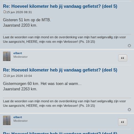
Re: Hoeveel kilometer heb jij vandaag gefietst? (deel 5)
15 jun 2026 08:31
B
e
Gisteren 51 km op de MTB.
r
Jaarstand 2203 km.
i
c
h
t
Laat de woorden van mijn mond en de overdenking van mijn hart welgevallig zijn voor
Uw aangezicht, HEERE, mijn rots en mijn Verlosser! (Ps. 19:15)
elbert
Citeer
Moderator
Re: Hoeveel kilometer heb jij vandaag gefietst? (deel 5)
19 jun 2026 10:04
B
e
Gistermorgen 60 km. Het was toen al warm...
r
Jaarstand 2263 km.
i
c
h
t
Laat de woorden van mijn mond en de overdenking van mijn hart welgevallig zijn voor
Uw aangezicht, HEERE, mijn rots en mijn Verlosser! (Ps. 19:15)
elbert
Citeer
Moderator
Re: Hoeveel kilometer heb jij vandaag gefietst? (deel 5)