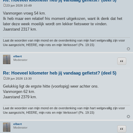
23 jun 2026 10:49
B
e
Vanmorgen vroeg 54 km.
r
Ik heb maar een relatief fris moment uitgekozen, want ik denk dat het
i
c
later deze week moeilijk wordt om lekker fietsweer te vinden.
h
Jaarstand 2317 km.
t
Laat de woorden van mijn mond en de overdenking van mijn hart welgevallig zijn voor
Uw aangezicht, HEERE, mijn rots en mijn Verlosser! (Ps. 19:15)
elbert
Citeer
Moderator
Re: Hoeveel kilometer heb jij vandaag gefietst? (deel 5)
29 jun 2026 13:30
B
e
Gelukkig ligt de ergste hitte (voorlopig) weer achter ons.
r
Vanmorgen 62 km.
i
c
Jaarstand 2379 km.
h
t
Laat de woorden van mijn mond en de overdenking van mijn hart welgevallig zijn voor
Uw aangezicht, HEERE, mijn rots en mijn Verlosser! (Ps. 19:15)
elbert
Citeer
Moderator