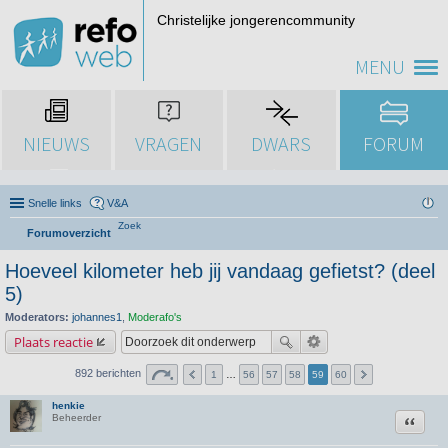
Christelijke jongerencommunity
MENU
NIEUWS
VRAGEN
DWARS
FORUM
Snelle links
V&A
Zoek
Forumoverzicht
Hoeveel kilometer heb jij vandaag gefietst? (deel
5)
Moderators:
johannes1
,
Moderafo's
Plaats reactie
892 berichten
1
…
56
57
58
59
60
henkie
Citeer
Beheerder