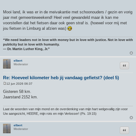
Mooi land, ik was er in de meivakantie met schoonouders / gezin en vorig
jaar met gemeenteweekend! Heel veel gewandeld maar ik kan me
voorstellen dat het fietsen daar ook geen straf is. (hoewel voor mij met
jou fietsen in Limburg al afzien was)
“We need leaders not in love with money but in love with justice. Not in love with
publicity but in love with humanity.
― Dr. Martin Luther King, Jr.”
elbert
Citeer
Moderator
Re: Hoeveel kilometer heb jij vandaag gefietst? (deel 5)
12 jun 2026 06:37
B
e
Gisteren 58 km.
r
Jaarstand 2152 km.
i
c
h
t
Laat de woorden van mijn mond en de overdenking van mijn hart welgevallig zijn voor
Uw aangezicht, HEERE, mijn rots en mijn Verlosser! (Ps. 19:15)
elbert
Citeer
Moderator