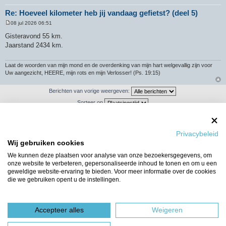
Re: Hoeveel kilometer heb jij vandaag gefietst? (deel 5)
08 jul 2026 06:51
B
e
Gisteravond 55 km.
r
Jaarstand 2434 km.
i
c
h
t
Laat de woorden van mijn mond en de overdenking van mijn hart welgevallig zijn voor
Uw aangezicht, HEERE, mijn rots en mijn Verlosser! (Ps. 19:15)
Berichten van vorige weergeven:
Sorteer op
Privacybeleid
Plaats reactie
Wij gebruiken cookies
We kunnen deze plaatsen voor analyse van onze bezoekersgegevens, om
892 berichten
1
…
56
57
58
59
60
onze website te verbeteren, gepersonaliseerde inhoud te tonen en om u een
geweldige website-ervaring te bieden. Voor meer informatie over de cookies
Ga naar
die we gebruiken opent u de instellingen.
WIE IS ER ONLINE
Gebruikers op dit forum: Geen geregistreerde gebruikers en 3 gasten
Accepteer alles
Weigeren
Forumoverzicht
Het team