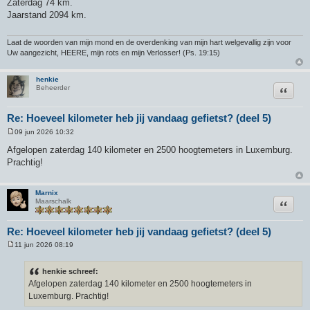
Zaterdag 74 km.
r
Jaarstand 2094 km.
i
c
h
t
Laat de woorden van mijn mond en de overdenking van mijn hart welgevallig zijn voor
Uw aangezicht, HEERE, mijn rots en mijn Verlosser! (Ps. 19:15)
henkie
Citeer
Beheerder
Re: Hoeveel kilometer heb jij vandaag gefietst? (deel 5)
09 jun 2026 10:32
B
e
Afgelopen zaterdag 140 kilometer en 2500 hoogtemeters in Luxemburg.
r
Prachtig!
i
c
h
t
Marnix
Citeer
Maarschalk
Re: Hoeveel kilometer heb jij vandaag gefietst? (deel 5)
11 jun 2026 08:19
B
e
r
henkie schreef:
i
Afgelopen zaterdag 140 kilometer en 2500 hoogtemeters in
c
h
Luxemburg. Prachtig!
t