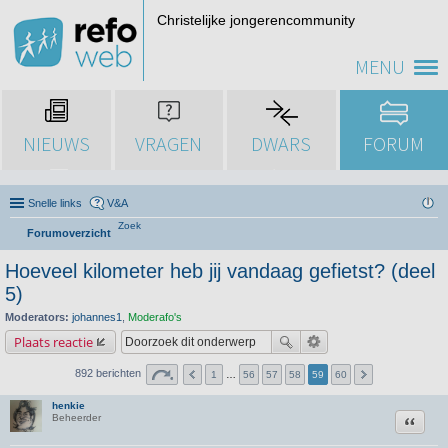
Christelijke jongerencommunity
MENU
NIEUWS
VRAGEN
DWARS
FORUM
Snelle links
V&A
Zoek
Forumoverzicht
Hoeveel kilometer heb jij vandaag gefietst? (deel
5)
Moderators:
johannes1
,
Moderafo's
Plaats reactie
892 berichten
1
…
56
57
58
59
60
henkie
Citeer
Beheerder