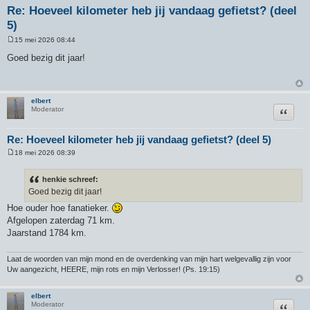
Re: Hoeveel kilometer heb jij vandaag gefietst? (deel
5)
15 mei 2026 08:44
B
e
Goed bezig dit jaar!
r
i
c
h
t
elbert
Citeer
Moderator
Re: Hoeveel kilometer heb jij vandaag gefietst? (deel 5)
18 mei 2026 08:39
B
e
r
henkie schreef:
i
Goed bezig dit jaar!
c
h
Hoe ouder hoe fanatieker.
t
Afgelopen zaterdag 71 km.
Jaarstand 1784 km.
Laat de woorden van mijn mond en de overdenking van mijn hart welgevallig zijn voor
Uw aangezicht, HEERE, mijn rots en mijn Verlosser! (Ps. 19:15)
elbert
Citeer
Moderator