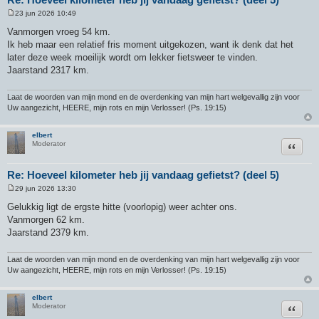
23 jun 2026 10:49
B
e
Vanmorgen vroeg 54 km.
r
Ik heb maar een relatief fris moment uitgekozen, want ik denk dat het
i
c
later deze week moeilijk wordt om lekker fietsweer te vinden.
h
Jaarstand 2317 km.
t
Laat de woorden van mijn mond en de overdenking van mijn hart welgevallig zijn voor
Uw aangezicht, HEERE, mijn rots en mijn Verlosser! (Ps. 19:15)
elbert
Citeer
Moderator
Re: Hoeveel kilometer heb jij vandaag gefietst? (deel 5)
29 jun 2026 13:30
B
e
Gelukkig ligt de ergste hitte (voorlopig) weer achter ons.
r
Vanmorgen 62 km.
i
c
Jaarstand 2379 km.
h
t
Laat de woorden van mijn mond en de overdenking van mijn hart welgevallig zijn voor
Uw aangezicht, HEERE, mijn rots en mijn Verlosser! (Ps. 19:15)
elbert
Citeer
Moderator