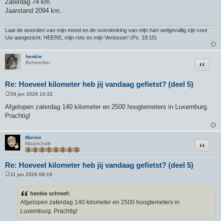
Zaterdag 74 km.
r
Jaarstand 2094 km.
i
c
h
t
Laat de woorden van mijn mond en de overdenking van mijn hart welgevallig zijn voor
Uw aangezicht, HEERE, mijn rots en mijn Verlosser! (Ps. 19:15)
henkie
Citeer
Beheerder
Re: Hoeveel kilometer heb jij vandaag gefietst? (deel 5)
09 jun 2026 10:32
B
e
Afgelopen zaterdag 140 kilometer en 2500 hoogtemeters in Luxemburg.
r
Prachtig!
i
c
h
t
Marnix
Citeer
Maarschalk
Re: Hoeveel kilometer heb jij vandaag gefietst? (deel 5)
11 jun 2026 08:19
B
e
r
henkie schreef:
i
Afgelopen zaterdag 140 kilometer en 2500 hoogtemeters in
c
h
Luxemburg. Prachtig!
t