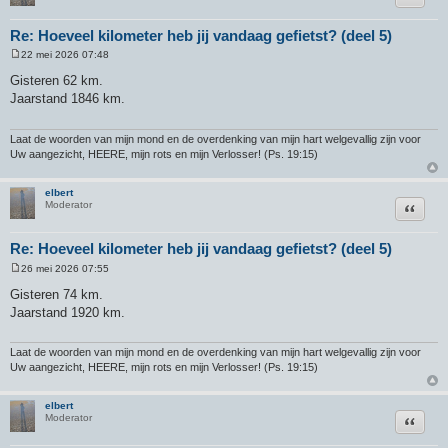
Re: Hoeveel kilometer heb jij vandaag gefietst? (deel 5)
22 mei 2026 07:48
B
e
Gisteren 62 km.
r
Jaarstand 1846 km.
i
c
h
t
Laat de woorden van mijn mond en de overdenking van mijn hart welgevallig zijn voor
Uw aangezicht, HEERE, mijn rots en mijn Verlosser! (Ps. 19:15)
elbert
Citeer
Moderator
Re: Hoeveel kilometer heb jij vandaag gefietst? (deel 5)
26 mei 2026 07:55
B
e
Gisteren 74 km.
r
Jaarstand 1920 km.
i
c
h
t
Laat de woorden van mijn mond en de overdenking van mijn hart welgevallig zijn voor
Uw aangezicht, HEERE, mijn rots en mijn Verlosser! (Ps. 19:15)
elbert
Citeer
Moderator