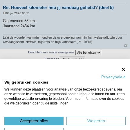
Re: Hoeveel kilometer heb jij vandaag gefietst? (deel 5)
08 jul 2026 06:51
B
e
Gisteravond 55 km.
r
Jaarstand 2434 km.
i
c
h
t
Laat de woorden van mijn mond en de overdenking van mijn hart welgevallig zijn voor
Uw aangezicht, HEERE, mijn rots en mijn Verlosser! (Ps. 19:15)
Berichten van vorige weergeven:
Sorteer op
Privacybeleid
Plaats reactie
Wij gebruiken cookies
We kunnen deze plaatsen voor analyse van onze bezoekersgegevens, om
892 berichten
1
…
56
57
58
59
60
onze website te verbeteren, gepersonaliseerde inhoud te tonen en om u een
geweldige website-ervaring te bieden. Voor meer informatie over de cookies
Ga naar
die we gebruiken opent u de instellingen.
WIE IS ER ONLINE
Gebruikers op dit forum: Geen geregistreerde gebruikers en 11 gasten
Accepteer alles
Weigeren
Forumoverzicht
Het team