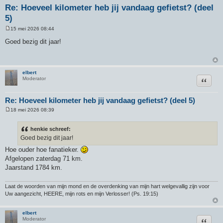
Re: Hoeveel kilometer heb jij vandaag gefietst? (deel
5)
15 mei 2026 08:44
B
e
Goed bezig dit jaar!
r
i
c
h
t
elbert
Citeer
Moderator
Re: Hoeveel kilometer heb jij vandaag gefietst? (deel 5)
18 mei 2026 08:39
B
e
r
henkie schreef:
i
Goed bezig dit jaar!
c
h
Hoe ouder hoe fanatieker.
t
Afgelopen zaterdag 71 km.
Jaarstand 1784 km.
Laat de woorden van mijn mond en de overdenking van mijn hart welgevallig zijn voor
Uw aangezicht, HEERE, mijn rots en mijn Verlosser! (Ps. 19:15)
elbert
Citeer
Moderator