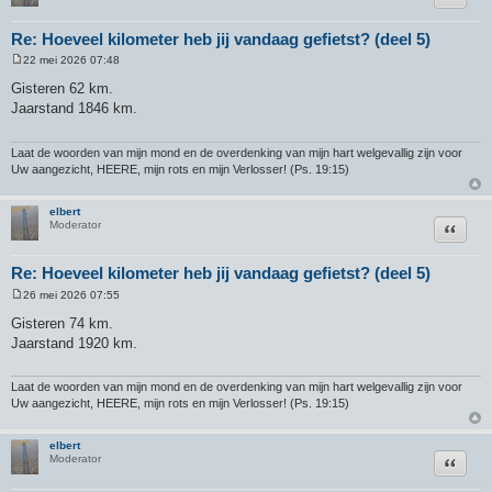
Re: Hoeveel kilometer heb jij vandaag gefietst? (deel 5)
22 mei 2026 07:48
B
e
Gisteren 62 km.
r
Jaarstand 1846 km.
i
c
h
t
Laat de woorden van mijn mond en de overdenking van mijn hart welgevallig zijn voor
Uw aangezicht, HEERE, mijn rots en mijn Verlosser! (Ps. 19:15)
elbert
Citeer
Moderator
Re: Hoeveel kilometer heb jij vandaag gefietst? (deel 5)
26 mei 2026 07:55
B
e
Gisteren 74 km.
r
Jaarstand 1920 km.
i
c
h
t
Laat de woorden van mijn mond en de overdenking van mijn hart welgevallig zijn voor
Uw aangezicht, HEERE, mijn rots en mijn Verlosser! (Ps. 19:15)
elbert
Citeer
Moderator