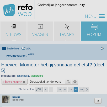
Christelijke jongerencommunity
MENU
NIEUWS
VRAGEN
DWARS
FORUM
Snelle links
V&A
Zoek
Forumoverzicht
Hoeveel kilometer heb jij vandaag gefietst? (deel
5)
Moderators:
johannes1
,
Moderafo's
Plaats reactie
892 berichten
1
…
56
57
58
59
60
henkie
Citeer
Beheerder