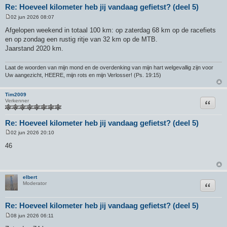
Re: Hoeveel kilometer heb jij vandaag gefietst? (deel 5)
02 jun 2026 08:07
B
e
Afgelopen weekend in totaal 100 km: op zaterdag 68 km op de racefiets
r
en op zondag een rustig ritje van 32 km op de MTB.
i
c
Jaarstand 2020 km.
h
t
Laat de woorden van mijn mond en de overdenking van mijn hart welgevallig zijn voor
Uw aangezicht, HEERE, mijn rots en mijn Verlosser! (Ps. 19:15)
Tim2009
Citeer
Verkenner
Re: Hoeveel kilometer heb jij vandaag gefietst? (deel 5)
02 jun 2026 20:10
B
e
46
r
i
c
h
t
elbert
Citeer
Moderator
Re: Hoeveel kilometer heb jij vandaag gefietst? (deel 5)
08 jun 2026 06:11
B
e