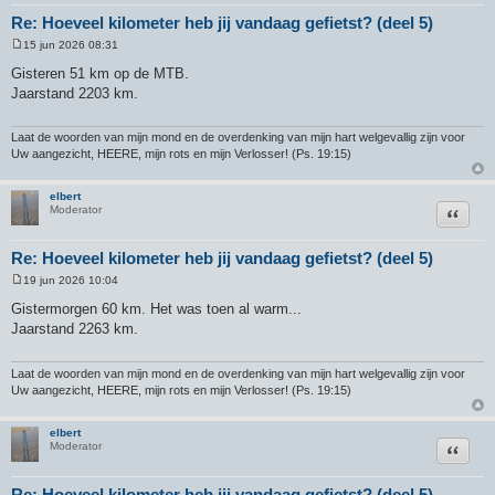
Re: Hoeveel kilometer heb jij vandaag gefietst? (deel 5)
15 jun 2026 08:31
B
e
Gisteren 51 km op de MTB.
r
Jaarstand 2203 km.
i
c
h
t
Laat de woorden van mijn mond en de overdenking van mijn hart welgevallig zijn voor
Uw aangezicht, HEERE, mijn rots en mijn Verlosser! (Ps. 19:15)
elbert
Citeer
Moderator
Re: Hoeveel kilometer heb jij vandaag gefietst? (deel 5)
19 jun 2026 10:04
B
e
Gistermorgen 60 km. Het was toen al warm...
r
Jaarstand 2263 km.
i
c
h
t
Laat de woorden van mijn mond en de overdenking van mijn hart welgevallig zijn voor
Uw aangezicht, HEERE, mijn rots en mijn Verlosser! (Ps. 19:15)
elbert
Citeer
Moderator
Re: Hoeveel kilometer heb jij vandaag gefietst? (deel 5)