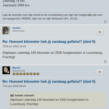
Zaterdag 74 km.
r
Jaarstand 2094 km.
i
c
h
t
Laat de woorden van mijn mond en de overdenking van mijn hart welgevallig zijn voor
Uw aangezicht, HEERE, mijn rots en mijn Verlosser! (Ps. 19:15)
henkie
Citeer
Beheerder
Re: Hoeveel kilometer heb jij vandaag gefietst? (deel 5)
09 jun 2026 10:32
B
e
Afgelopen zaterdag 140 kilometer en 2500 hoogtemeters in Luxemburg.
r
Prachtig!
i
c
h
t
Marnix
Citeer
Maarschalk
Re: Hoeveel kilometer heb jij vandaag gefietst? (deel 5)
11 jun 2026 08:19
B
e
r
henkie schreef:
i
Afgelopen zaterdag 140 kilometer en 2500 hoogtemeters in
c
h
Luxemburg. Prachtig!
t