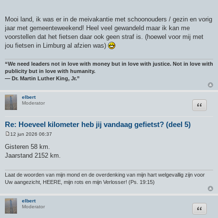
Mooi land, ik was er in de meivakantie met schoonouders / gezin en vorig
jaar met gemeenteweekend! Heel veel gewandeld maar ik kan me
voorstellen dat het fietsen daar ook geen straf is. (hoewel voor mij met
jou fietsen in Limburg al afzien was)
“We need leaders not in love with money but in love with justice. Not in love with
publicity but in love with humanity.
― Dr. Martin Luther King, Jr.”
elbert
Citeer
Moderator
Re: Hoeveel kilometer heb jij vandaag gefietst? (deel 5)
12 jun 2026 06:37
B
e
Gisteren 58 km.
r
Jaarstand 2152 km.
i
c
h
t
Laat de woorden van mijn mond en de overdenking van mijn hart welgevallig zijn voor
Uw aangezicht, HEERE, mijn rots en mijn Verlosser! (Ps. 19:15)
elbert
Citeer
Moderator