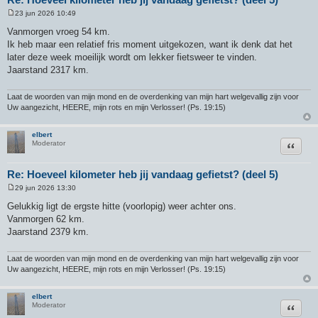
23 jun 2026 10:49
B
e
Vanmorgen vroeg 54 km.
r
Ik heb maar een relatief fris moment uitgekozen, want ik denk dat het
i
c
later deze week moeilijk wordt om lekker fietsweer te vinden.
h
Jaarstand 2317 km.
t
Laat de woorden van mijn mond en de overdenking van mijn hart welgevallig zijn voor
Uw aangezicht, HEERE, mijn rots en mijn Verlosser! (Ps. 19:15)
elbert
Citeer
Moderator
Re: Hoeveel kilometer heb jij vandaag gefietst? (deel 5)
29 jun 2026 13:30
B
e
Gelukkig ligt de ergste hitte (voorlopig) weer achter ons.
r
Vanmorgen 62 km.
i
c
Jaarstand 2379 km.
h
t
Laat de woorden van mijn mond en de overdenking van mijn hart welgevallig zijn voor
Uw aangezicht, HEERE, mijn rots en mijn Verlosser! (Ps. 19:15)
elbert
Citeer
Moderator