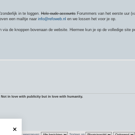
zonderlijk in te loggen.
Hele oude accounts
Forummers van het eerste uur (v
even een mailtje naar
info@refoweb.nl
en we lossen het voor je op.
n via de knoppen bovenaan de website. Hiermee kun je op de volledige site p
 Not in love with publicity but in love with humanity.
hten van vorige weergeven:
Sorteer op