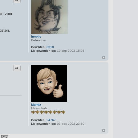
an voor
osten.
henkie
Beheerder
Berichten:
3518
Lid geworden op:
10 sep 2002 15:05
Citeer
Marnix
Maarschalk
Berichten:
24767
Lid geworden op:
03 dec 2002 23:50