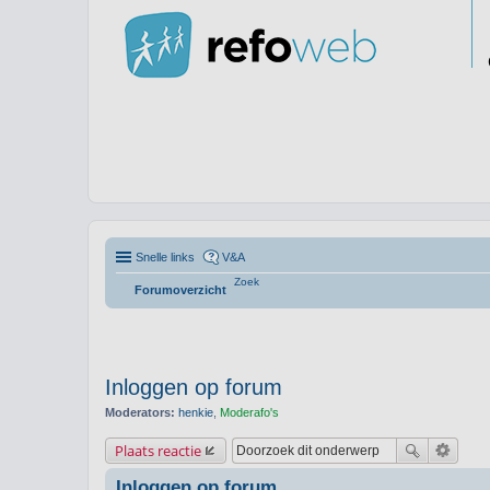
Snelle links
V&A
Zoek
Forumoverzicht
Inloggen op forum
Moderators:
henkie
,
Moderafo's
Plaats reactie
Inloggen op forum