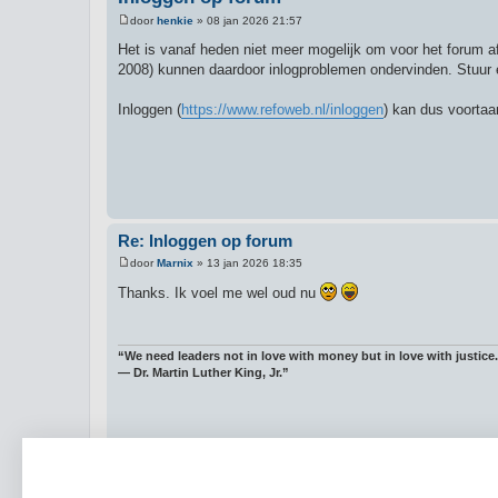
door
henkie
»
08 jan 2026 21:57
B
e
Het is vanaf heden niet meer mogelijk om voor het forum af
r
2008) kunnen daardoor inlogproblemen ondervinden. Stuur 
i
c
h
Inloggen (
https://www.refoweb.nl/inloggen
) kan dus voortaa
t
Re: Inloggen op forum
door
Marnix
»
13 jan 2026 18:35
B
e
Thanks. Ik voel me wel oud nu
r
i
c
h
t
“We need leaders not in love with money but in love with justice.
― Dr. Martin Luther King, Jr.”
Beric