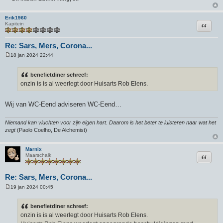
Erik1960
Citeer
Kapitein
Re: Sars, Mers, Corona...
18 jan 2024 22:44
B
e
r
benefietdiner schreef:
i
onzin is is al weerlegt door Huisarts Rob Elens.
c
h
t
Wij van WC-Eend adviseren WC-Eend…
Niemand kan vluchten voor zijn eigen hart. Daarom is het beter te luisteren naar wat het
zegt
(Paolo Coelho, De Alchemist)
Marnix
Citeer
Maarschalk
Re: Sars, Mers, Corona...
19 jan 2024 00:45
B
e
r
benefietdiner schreef:
i
onzin is is al weerlegt door Huisarts Rob Elens.
c
h