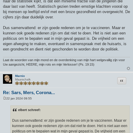
naar de statistiek kijkt, is dat een minieme fractie van de jongeren die
daar last van heeft. Statistisch gezien treden ernstige klachten vooral op
bij mensen op leeftijd en/of met een broze gezondheid en overgewicht. De
cijfers zijn daar duidelijk over.
Dus samenvattend: er zijn goede redenen om je te vaccineren. Maar er
kunnen ook goede redenen zijn om dat niet te doen. Het is niet aan een
politicus om te bepalen wat in mijn geval gepast is. De vrijheid om een
eigen afweging te maken, eventueel in samenspraak met de huisarts, is
een grondrecht en dient niet geschonden te worden door de politiek.
Laat de woorden van mijn mond en de overdenking van mijn hart welgevallig zijn voor
Uw aangezicht, HEERE, mijn rots en mijn Verlosser! (Ps. 19:15)
Marnix
Citeer
Maarschalk
Re: Sars, Mers, Corona...
22 jan 2024 09:55
B
e
r
elbert schreef:
i
c
h
Dus samenvattend: er zijn goede redenen om je te vaccineren. Maar er
t
kunnen ook goede redenen zijn om dat niet te doen. Het is niet aan een
politicus om te bepalen wat in mijn geval gepast is. De vrijheid om een