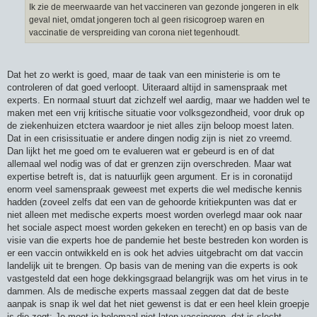
Ik zie de meerwaarde van het vaccineren van gezonde jongeren in elk
geval niet, omdat jongeren toch al geen risicogroep waren en
vaccinatie de verspreiding van corona niet tegenhoudt.
Dat het zo werkt is goed, maar de taak van een ministerie is om te
controleren of dat goed verloopt. Uiteraard altijd in samenspraak met
experts. En normaal stuurt dat zichzelf wel aardig, maar we hadden wel te
maken met een vrij kritische situatie voor volksgezondheid, voor druk op
de ziekenhuizen etctera waardoor je niet alles zijn beloop moest laten.
Dat in een crisissituatie er andere dingen nodig zijn is niet zo vreemd.
Dan lijkt het me goed om te evalueren wat er gebeurd is en of dat
allemaal wel nodig was of dat er grenzen zijn overschreden. Maar wat
expertise betreft is, dat is natuurlijk geen argument. Er is in coronatijd
enorm veel samenspraak geweest met experts die wel medische kennis
hadden (zoveel zelfs dat een van de gehoorde kritiekpunten was dat er
niet alleen met medische experts moest worden overlegd maar ook naar
het sociale aspect moest worden gekeken en terecht) en op basis van de
visie van die experts hoe de pandemie het beste bestreden kon worden is
er een vaccin ontwikkeld en is ook het advies uitgebracht om dat vaccin
landelijk uit te brengen. Op basis van de mening van die experts is ook
vastgesteld dat een hoge dekkingsgraad belangrijk was om het virus in te
dammen. Als de medische experts massaal zeggen dat dat de beste
aanpak is snap ik wel dat het niet gewenst is dat er een heel klein groepje
is die zegt: Je moet je helemaal niet laten vaccineren, dat is slecht.