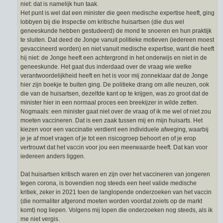
niet: dat is namelijk hun taak.
Het punt is wel dat een minister die geen medische expertise heeft, ging
lobbyen bij die Inspectie om kritische huisartsen (die dus wel
geneeskunde hebben gestudeerd) de mond te snoeren en hun praktijk
te sluiten. Dat deed de Jonge vanuit politieke motieven (iedereen moest
gevaccineerd worden) en niet vanuit medische expertise, want die heeft
hij niet: de Jonge heeft een achtergrond in het onderwijs en niet in de
geneeskunde. Het gaat dus inderdaad over de vraag wie welke
verantwoordelijkheid heeft en het is voor mij zonneklaar dat de Jonge
hier zijn boekje te buiten ging. De politieke drang om alle neuzen, ook
die van de huisartsen, dezelfde kant op te krijgen, was zo groot dat de
minister hier in een normaal proces een breekijzer in wilde zetten.
Nogmaals: een minister gaat niet over de vraag of ik me wel of niet zou
moeten vaccineren. Dat is een zaak tussen mij en mijn huisarts. Het
kiezen voor een vaccinatie verdient een individuele afweging, waarbij
je je af moet vragen of je tot een risicogroep behoort en of je erop
vertrouwt dat het vaccin voor jou een meerwaarde heeft. Dat kan voor
iedereen anders liggen.
Dat huisartsen kritisch waren en zijn over het vaccineren van jongeren
tegen corona, is bovendien nog steeds een heel valide medische
kritiek, zeker in 2021 toen de langlopende onderzoeken van het vaccin
(die normaliter afgerond moeten worden voordat zoiets op de markt
komt) nog liepen. Volgens mij lopen die onderzoeken nog steeds, als ik
me niet vergis.