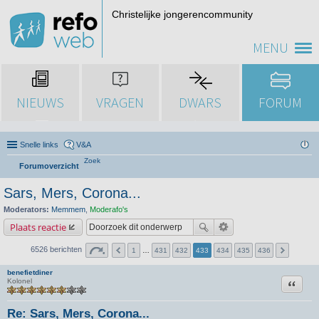
Christelijke jongerencommunity
MENU
NIEUWS
VRAGEN
DWARS
FORUM
Snelle links
V&A
Zoek
Forumoverzicht
Sars, Mers, Corona...
Moderators:
Memmem
,
Moderafo's
Plaats reactie
6526 berichten
1
…
431
432
433
434
435
436
benefietdiner
Citeer
Kolonel
Re: Sars, Mers, Corona...