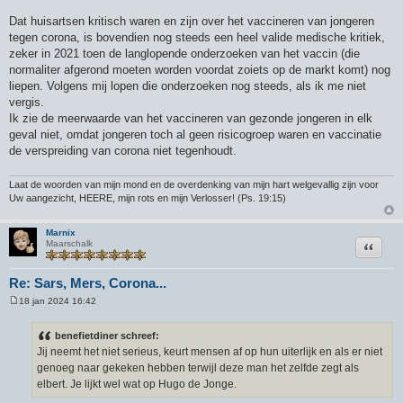
Dat huisartsen kritisch waren en zijn over het vaccineren van jongeren
tegen corona, is bovendien nog steeds een heel valide medische kritiek,
zeker in 2021 toen de langlopende onderzoeken van het vaccin (die
normaliter afgerond moeten worden voordat zoiets op de markt komt) nog
liepen. Volgens mij lopen die onderzoeken nog steeds, als ik me niet
vergis.
Ik zie de meerwaarde van het vaccineren van gezonde jongeren in elk
geval niet, omdat jongeren toch al geen risicogroep waren en vaccinatie
de verspreiding van corona niet tegenhoudt.
Laat de woorden van mijn mond en de overdenking van mijn hart welgevallig zijn voor
Uw aangezicht, HEERE, mijn rots en mijn Verlosser! (Ps. 19:15)
Marnix
Citeer
Maarschalk
Re: Sars, Mers, Corona...
18 jan 2024 16:42
B
e
r
benefietdiner schreef:
i
Jij neemt het niet serieus, keurt mensen af op hun uiterlijk en als er niet
c
h
genoeg naar gekeken hebben terwijl deze man het zelfde zegt als
t
elbert. Je lijkt wel wat op Hugo de Jonge.