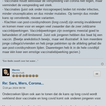
- Vaccinatie houdt weliswaar de verspreiding van corona niet tegen, maar
vermindert de verspreiding wel sterk.
- Vaccinaties (juist ook onder risicogroepen) leiden tot minder infecties,
minder virusreplicaties en dus minder mutaties. Op termijn dus minder
kans op vervelende, nieuwe varianten.
- Klachten van post-covidsyndroom (
long covid
) zijn ernstig invaliderend
en komen meer voor en wegen veel zwaarder dan de zeer zeldzame
vaccinbijwerkingen. Vaccinbijwerkingen zijn overigens meestal goed te
behandelen of zelf-limiterend. Juist ook jongeren hebben dus baat bij een
vaccin. (Beetje anekdotisch bewijs, maar wel illustratief: ik ken meerdere
jonge collega's/vrienden en heb jonge patiënten op de afdeling gehad die
aan post-covidsyndroom lijden. Daarentegen heb ik in de hele covidtijd
maar één keer een ernstige vaccinatiebijwerking gezien.)
"Een libelle zweeft over het water..."
Marnix
Citeer
Maarschalk
Re: Sars, Mers, Corona...
19 jan 2024 08:59
B
e
Onderzoeken lijken ook aan te tonen dat de kans op long covid wordt
r
verkleind door vaccinatie en long covid komt ook onderen jongeren voor.
i
c
h