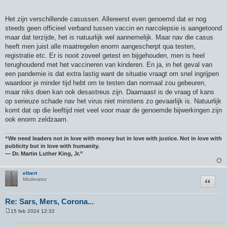
Het zijn verschillende casussen. Allereerst even genoemd dat er nog
steeds geen officieel verband tussen vaccin en narcolepsie is aangetoond
maar dat terzijde, het is natuurlijk wel aannemelijk. Maar nav die casus
heeft men juist alle maatregelen enorm aangescherpt qua testen,
registratie etc. Er is nooit zoveel getest en bijgehouden, men is heel
terughoudend met het vaccineren van kinderen. En ja, in het geval van
een pandemie is dat extra lastig want de situatie vraagt om snel ingrijpen
waardoor je minder tijd hebt om te testen dan normaal zou gebeuren,
maar niks doen kan ook desastreus zijn. Daarnaast is de vraag of kans
op serieuze schade nav het virus niet minstens zo gevaarlijk is. Natuurlijk
komt dat op die leeftijd niet veel voor maar de genoemde bijwerkingen zijn
ook enorm zeldzaam.
“We need leaders not in love with money but in love with justice. Not in love with
publicity but in love with humanity.
― Dr. Martin Luther King, Jr.”
elbert
Citeer
Moderator
Re: Sars, Mers, Corona...
15 feb 2024 12:32
B
e