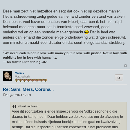
Deze man zegt niet hetzelfde en zegt dat ook niet op dezelfde manier.
Het is schreeuwerig zielig gedoe van iemand zonder verstand van zaken.
Dan lees ik veel liever de reacties van Elbert, daar ben ik het niet altijd
helemaal mee eens maar het is tenminste goed verwoord, goed
onderbouwd en op een normale manier gebracht
Dat is heel wat
anders dan iemand die zonder enige onderbouwing wat dingen schreeuwt,
een minister uitmaakt voor dictator en dat soort zielige aandachttrekkerij.
“We need leaders not in love with money but in love with justice. Not in love with
publicity but in love with humanity.
― Dr. Martin Luther King, Jr.”
Marnix
Citeer
Maarschalk
Re: Sars, Mers, Corona...
18 jan 2024 17:09
B
e
r
elbert schreef:
i
Voor dit soort zaken is er de Inspectie voor de Volksgezondheid die
c
h
daarop in kan grijpen. Daar hebben ze de expertise om de afweging te
t
maken of een huisarts zijn/haar boekje te buiten gaat en kwakzalverij
bedrijft. Dat die Inspectie huisartsen controleert is het probleem dus