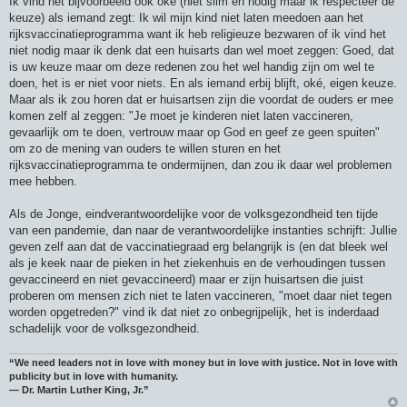
Ik vind het bijvoorbeeld ook oké (niet slim en nodig maar ik respecteer de
keuze) als iemand zegt: Ik wil mijn kind niet laten meedoen aan het
rijksvaccinatieprogramma want ik heb religieuze bezwaren of ik vind het
niet nodig maar ik denk dat een huisarts dan wel moet zeggen: Goed, dat
is uw keuze maar om deze redenen zou het wel handig zijn om wel te
doen, het is er niet voor niets. En als iemand erbij blijft, oké, eigen keuze.
Maar als ik zou horen dat er huisartsen zijn die voordat de ouders er mee
komen zelf al zeggen: "Je moet je kinderen niet laten vaccineren,
gevaarlijk om te doen, vertrouw maar op God en geef ze geen spuiten"
om zo de mening van ouders te willen sturen en het
rijksvaccinatieprogramma te ondermijnen, dan zou ik daar wel problemen
mee hebben.
Als de Jonge, eindverantwoordelijke voor de volksgezondheid ten tijde
van een pandemie, dan naar de verantwoordelijke instanties schrijft: Jullie
geven zelf aan dat de vaccinatiegraad erg belangrijk is (en dat bleek wel
als je keek naar de pieken in het ziekenhuis en de verhoudingen tussen
gevaccineerd en niet gevaccineerd) maar er zijn huisartsen die juist
proberen om mensen zich niet te laten vaccineren, "moet daar niet tegen
worden opgetreden?" vind ik dat niet zo onbegrijpelijk, het is inderdaad
schadelijk voor de volksgezondheid.
“We need leaders not in love with money but in love with justice. Not in love with
publicity but in love with humanity.
― Dr. Martin Luther King, Jr.”