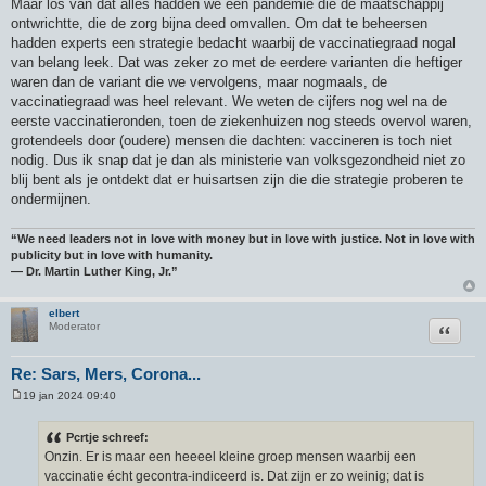
Maar los van dat alles hadden we een pandemie die de maatschappij
t
ontwrichtte, die de zorg bijna deed omvallen. Om dat te beheersen
hadden experts een strategie bedacht waarbij de vaccinatiegraad nogal
van belang leek. Dat was zeker zo met de eerdere varianten die heftiger
waren dan de variant die we vervolgens, maar nogmaals, de
vaccinatiegraad was heel relevant. We weten de cijfers nog wel na de
eerste vaccinatieronden, toen de ziekenhuizen nog steeds overvol waren,
grotendeels door (oudere) mensen die dachten: vaccineren is toch niet
nodig. Dus ik snap dat je dan als ministerie van volksgezondheid niet zo
blij bent als je ontdekt dat er huisartsen zijn die die strategie proberen te
ondermijnen.
“We need leaders not in love with money but in love with justice. Not in love with
publicity but in love with humanity.
― Dr. Martin Luther King, Jr.”
elbert
Citeer
Moderator
Re: Sars, Mers, Corona...
19 jan 2024 09:40
B
e
r
Pcrtje schreef:
i
Onzin. Er is maar een heeeel kleine groep mensen waarbij een
c
h
vaccinatie écht gecontra-indiceerd is. Dat zijn er zo weinig; dat is
t