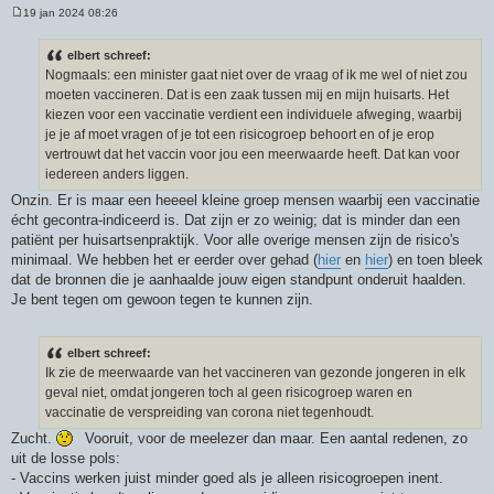
19 jan 2024 08:26
B
e
r
elbert schreef:
i
Nogmaals: een minister gaat niet over de vraag of ik me wel of niet zou
c
h
moeten vaccineren. Dat is een zaak tussen mij en mijn huisarts. Het
t
kiezen voor een vaccinatie verdient een individuele afweging, waarbij
je je af moet vragen of je tot een risicogroep behoort en of je erop
vertrouwt dat het vaccin voor jou een meerwaarde heeft. Dat kan voor
iedereen anders liggen.
Onzin. Er is maar een heeeel kleine groep mensen waarbij een vaccinatie
écht gecontra-indiceerd is. Dat zijn er zo weinig; dat is minder dan een
patiënt per huisartsenpraktijk. Voor alle overige mensen zijn de risico's
minimaal. We hebben het er eerder over gehad (
hier
en
hier
) en toen bleek
dat de bronnen die je aanhaalde jouw eigen standpunt onderuit haalden.
Je bent tegen om gewoon tegen te kunnen zijn.
elbert schreef:
Ik zie de meerwaarde van het vaccineren van gezonde jongeren in elk
geval niet, omdat jongeren toch al geen risicogroep waren en
vaccinatie de verspreiding van corona niet tegenhoudt.
Zucht.
Vooruit, voor de meelezer dan maar. Een aantal redenen, zo
uit de losse pols:
- Vaccins werken juist minder goed als je alleen risicogroepen inent.