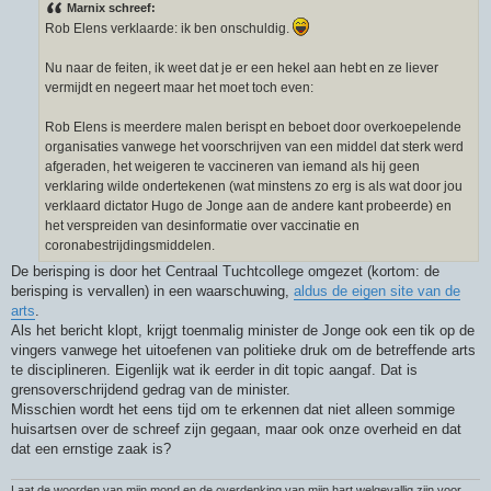
r
Marnix schreef:
i
Rob Elens verklaarde: ik ben onschuldig.
c
h
t
Nu naar de feiten, ik weet dat je er een hekel aan hebt en ze liever
vermijdt en negeert maar het moet toch even:
Rob Elens is meerdere malen berispt en beboet door overkoepelende
organisaties vanwege het voorschrijven van een middel dat sterk werd
afgeraden, het weigeren te vaccineren van iemand als hij geen
verklaring wilde ondertekenen (wat minstens zo erg is als wat door jou
verklaard dictator Hugo de Jonge aan de andere kant probeerde) en
het verspreiden van desinformatie over vaccinatie en
coronabestrijdingsmiddelen.
De berisping is door het Centraal Tuchtcollege omgezet (kortom: de
berisping is vervallen) in een waarschuwing,
aldus de eigen site van de
arts
.
Als het bericht klopt, krijgt toenmalig minister de Jonge ook een tik op de
vingers vanwege het uitoefenen van politieke druk om de betreffende arts
te disciplineren. Eigenlijk wat ik eerder in dit topic aangaf. Dat is
grensoverschrijdend gedrag van de minister.
Misschien wordt het eens tijd om te erkennen dat niet alleen sommige
huisartsen over de schreef zijn gegaan, maar ook onze overheid en dat
dat een ernstige zaak is?
Laat de woorden van mijn mond en de overdenking van mijn hart welgevallig zijn voor