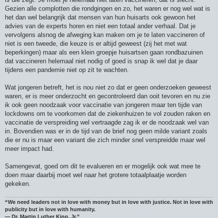
Gezien alle complotten die rondgingen en zo, het waren er nog wel wat is
het dan wel belangrijk dat mensen van hun huisarts ook gewoon het
advies van de experts horen en niet een totaal ander verhaal. Dat je
vervolgens alsnog de afweging kan maken om je te laten vaccineren of
niet is een tweede, die keuze is er altijd geweest (zij het met wat
beperkingen) maar als een klein groepje huisartsen gaan rondbazuinen
dat vaccineren helemaal niet nodig of goed is snap ik wel dat je daar
tijdens een pandemie niet op zit te wachten.
Wat jongeren betreft, het is nou niet zo dat er geen onderzoeken geweest
waren, er is meer onderzocht en gecontroleerd dan ooit tevoren en nu zie
ik ook geen noodzaak voor vaccinatie van jongeren maar ten tijde van
lockdowns om te voorkomen dat de ziekenhuizen te vol zouden raken en
vaccinatie de verspreiding wel vertraagde zag ik er de noodzaak wel van
in. Bovendien was er in de tijd van de brief nog geen milde variant zoals
die er nu is maar een variant die zich minder snel verspreidde maar wel
meer impact had.
Samengevat, goed om dit te evalueren en er mogelijk ook wat mee te
doen maar daarbij moet wel naar het grotere totaalplaatje worden
gekeken.
“We need leaders not in love with money but in love with justice. Not in love with
publicity but in love with humanity.
― Dr. Martin Luther King, Jr.”