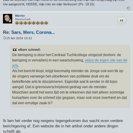
Uw aangezicht, HEERE, mijn rots en mijn Verlosser! (Ps. 19:15)
Marnix
Citeer
Maarschalk
Re: Sars, Mers, Corona...
15 feb 2024 13:12
B
e
r
elbert schreef:
i
De berisping is door het Centraal Tuchtcollege omgezet (kortom: de
c
h
berisping is vervallen) in een waarschuwing,
aldus de eigen site van de
t
arts
.
Als het bericht klopt, krijgt toenmalig minister de Jonge ook een tik op
de vingers vanwege het uitoefenen van politieke druk om de
betreffende arts te disciplineren. Eigenlijk wat ik eerder in dit topic
aangaf. Dat is grensoverschrijdend gedrag van de minister.
Misschien wordt het eens tijd om te erkennen dat niet alleen sommige
huisartsen over de schreef zijn gegaan, maar ook onze overheid en dat
dat een ernstige zaak is?
Ik ben het verder nog nergens tegengekomen dus wacht even verdere
berichtgeving af. Een website die in het artikel onder andere dingen
schrijft als