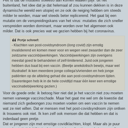
Feit is dat de mutaties sowieso aan komen waaien (bijv. uit het
buitenland, het idee dat je dat helemaal af zou kunnen dekken is in deze
dynamische wereld een utopie) en ze ook de neiging hebben om steeds
milder te worden, maar wel steeds beter replicerend. Het gaat bij een
mutatie om de verspreidingskans van het virus: mutaties die zich sneller
verspreiden worden dominant, maar worden over het algemeen ook
milder. Dat is ook precies wat we gezien hebben bij het coronavirus.
Pcrtje schreef:
- Klachten van post-covidsyndroom (
long covid
) zijn ernstig
invaliderend en komen meer voor en wegen veel zwaarder dan de zeer
zeldzame vaccinbijwerkingen. Vaccinbijwerkingen zijn overigens
meestal goed te behandelen of zelf-limiterend. Juist ook jongeren
hebben dus baat bij een vaccin. (Beetje anekdotisch bewijs, maar wel
illustratief: ik ken meerdere jonge collega's/vrienden en heb jonge
patiënten op de afdeling gehad die aan post-covidsyndroom lijden.
Daarentegen heb ik in de hele covidtijd maar één keer een ernstige
vaccinatiebijwerking gezien.)
Voor de goede orde: ik betoog hier niet dat je het vaccin niet zou moeten
nemen vanwege vaccinschade. Maar het gaat me wel om de kwestie dat
niemand zich gedwongen zou moeten voelen om een vaccin te nemen
wat ze niet willen. Dat er mensen met het post-covidsyndroom zijn ontken
ik trouwens ook niet. Ik ken zelf ook mensen die dat hebben en dat is
inderdaad geen pretje.
Dat er jongeren zijn met ernstige covidklachten, klopt. Maar als je puur