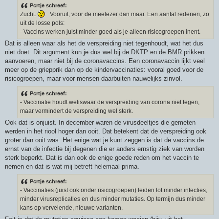
Pcrtje schreef:
Zucht.
Vooruit, voor de meelezer dan maar. Een aantal redenen, zo
uit de losse pols:
- Vaccins werken juist minder goed als je alleen risicogroepen inent.
Dat is alleen waar als het de verspreiding niet tegenhoudt, wat het dus
niet doet. Dit argument kun je dus wel bij de DKTP en de BMR prikken
aanvoeren, maar niet bij de coronavaccins. Een coronavaccin lijkt veel
meer op de griepprik dan op de kindervaccinaties: vooral goed voor de
risicogroepen, maar voor mensen daarbuiten nauwelijks zinvol.
Pcrtje schreef:
- Vaccinatie houdt weliswaar de verspreiding van corona niet tegen,
maar vermindert de verspreiding wel sterk.
Ook dat is onjuist. In december waren de virusdeeltjes die gemeten
werden in het riool hoger dan ooit. Dat betekent dat de verspreiding ook
groter dan ooit was. Het enige wat je kunt zeggen is dat de vaccins de
ernst van de infectie bij degenen die er anders ernstig ziek van worden
sterk beperkt. Dat is dan ook de enige goede reden om het vaccin te
nemen en dat is wat mij betreft helemaal prima.
Pcrtje schreef:
- Vaccinaties (juist ook onder risicogroepen) leiden tot minder infecties,
minder virusreplicaties en dus minder mutaties. Op termijn dus minder
kans op vervelende, nieuwe varianten.