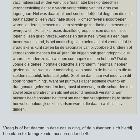
vaccinatiegraad wilden vanuit de (naar later bleek onterechte)
veronderstelling dat zo'n vaccin verspreiding van het virus zou
tegengaan. Het was daarbij al heel snel duidelijk dat degenen die echt
baat hadden bij een vaccinatie duidelijk omschreven risicogroepen
waren: ouderen, mensen met een slechte gezondheid en mensen met
overgewicht. Feitelijk precies dezelfde groep mensen dus die risico
lopen bij een griepinfectie. Aangezien dat al heel vroeg als een paal
boven water stond, is het medisch gezien helemaal niet vreemd dat je
vraagtekens kunt stellen bij de vaccinatie van bijvoorbeeld kinderen of
kerngezonde mensen t/m 40 jaar. Die krijgen ook geen griepprik, dus
waarom zouden ze dan wel een coronaprik moeten hebben? Dat de
Jonge die geheel normale gedachte als "ondermijnend" zal hebben
gezien, dat zal wel, maar medisch gezien hadden de huisartsen die dat
stelden natuurlijk helemaal gelijk. Geef me dan maar wat meer van dit
soort "ondermijning". Want het punt was dat er politieke dwang- en
drangmaatregelen werden toegepast of overwogen die schuurden met
zowel onze grondrechten als met gezond medisch verstand. Een
huisarts heeft absoluut het recht om daar dan vraagtekens bij te stellen,
hoewel er natuurlijk ook huisartsen waren die daarin wellicht te ver
gingen.
Vraag is of het daarom in deze casus ging, of de huisartsen zich hierbij
beperkten tot kerngezonde mensen onder de 40.