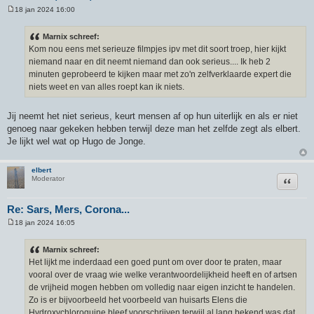
18 jan 2024 16:00
B
e
r
Marnix schreef:
i
Kom nou eens met serieuze filmpjes ipv met dit soort troep, hier kijkt
c
h
niemand naar en dit neemt niemand dan ook serieus.... Ik heb 2
t
minuten geprobeerd te kijken maar met zo'n zelfverklaarde expert die
niets weet en van alles roept kan ik niets.
Jij neemt het niet serieus, keurt mensen af op hun uiterlijk en als er niet
genoeg naar gekeken hebben terwijl deze man het zelfde zegt als elbert.
Je lijkt wel wat op Hugo de Jonge.
elbert
Citeer
Moderator
Re: Sars, Mers, Corona...
18 jan 2024 16:05
B
e
r
Marnix schreef:
i
Het lijkt me inderdaad een goed punt om over door te praten, maar
c
h
vooral over de vraag wie welke verantwoordelijkheid heeft en of artsen
t
de vrijheid mogen hebben om volledig naar eigen inzicht te handelen.
Zo is er bijvoorbeeld het voorbeeld van huisarts Elens die
Hydroxychloroquine bleef voorschrijven terwijl al lang bekend was dat