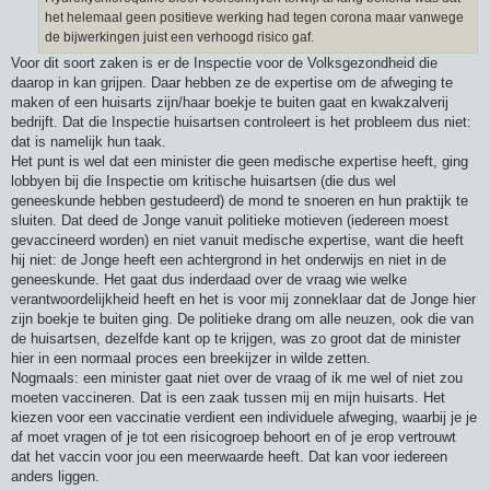
het helemaal geen positieve werking had tegen corona maar vanwege
de bijwerkingen juist een verhoogd risico gaf.
Voor dit soort zaken is er de Inspectie voor de Volksgezondheid die
daarop in kan grijpen. Daar hebben ze de expertise om de afweging te
maken of een huisarts zijn/haar boekje te buiten gaat en kwakzalverij
bedrijft. Dat die Inspectie huisartsen controleert is het probleem dus niet:
dat is namelijk hun taak.
Het punt is wel dat een minister die geen medische expertise heeft, ging
lobbyen bij die Inspectie om kritische huisartsen (die dus wel
geneeskunde hebben gestudeerd) de mond te snoeren en hun praktijk te
sluiten. Dat deed de Jonge vanuit politieke motieven (iedereen moest
gevaccineerd worden) en niet vanuit medische expertise, want die heeft
hij niet: de Jonge heeft een achtergrond in het onderwijs en niet in de
geneeskunde. Het gaat dus inderdaad over de vraag wie welke
verantwoordelijkheid heeft en het is voor mij zonneklaar dat de Jonge hier
zijn boekje te buiten ging. De politieke drang om alle neuzen, ook die van
de huisartsen, dezelfde kant op te krijgen, was zo groot dat de minister
hier in een normaal proces een breekijzer in wilde zetten.
Nogmaals: een minister gaat niet over de vraag of ik me wel of niet zou
moeten vaccineren. Dat is een zaak tussen mij en mijn huisarts. Het
kiezen voor een vaccinatie verdient een individuele afweging, waarbij je je
af moet vragen of je tot een risicogroep behoort en of je erop vertrouwt
dat het vaccin voor jou een meerwaarde heeft. Dat kan voor iedereen
anders liggen.