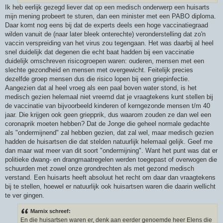
Ik heb eerlijk gezegd liever dat op een medisch onderwerp een huisarts
mijn mening probeert te sturen, dan een minister met een PABO diploma.
Daar komt nog eens bij dat de experts deels een hoge vaccinatiegraad
wilden vanuit de (naar later bleek onterechte) veronderstelling dat zo'n
vaccin verspreiding van het virus zou tegengaan. Het was daarbij al heel
snel duidelijk dat degenen die echt baat hadden bij een vaccinatie
duidelijk omschreven risicogroepen waren: ouderen, mensen met een
slechte gezondheid en mensen met overgewicht. Feitelijk precies
dezelfde groep mensen dus die risico lopen bij een griepinfectie.
Aangezien dat al heel vroeg als een paal boven water stond, is het
medisch gezien helemaal niet vreemd dat je vraagtekens kunt stellen bij
de vaccinatie van bijvoorbeeld kinderen of kerngezonde mensen t/m 40
jaar. Die krijgen ook geen griepprik, dus waarom zouden ze dan wel een
coronaprik moeten hebben? Dat de Jonge die geheel normale gedachte
als "ondermijnend" zal hebben gezien, dat zal wel, maar medisch gezien
hadden de huisartsen die dat stelden natuurlijk helemaal gelijk. Geef me
dan maar wat meer van dit soort "ondermijning". Want het punt was dat er
politieke dwang- en drangmaatregelen werden toegepast of overwogen die
schuurden met zowel onze grondrechten als met gezond medisch
verstand. Een huisarts heeft absoluut het recht om daar dan vraagtekens
bij te stellen, hoewel er natuurlijk ook huisartsen waren die daarin wellicht
te ver gingen.
Marnix schreef:
En die huisartsen waren er, denk aan eerder genoemde heer Elens die