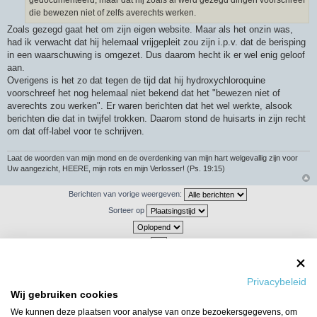
gedocumenteerd, maar dat hij zoals al werd gezegd dingen voorschreef
die bewezen niet of zelfs averechts werken.
Zoals gezegd gaat het om zijn eigen website. Maar als het onzin was,
had ik verwacht dat hij helemaal vrijgepleit zou zijn i.p.v. dat de berisping
in een waarschuwing is omgezet. Dus daarom hecht ik er wel enig geloof
aan.
Overigens is het zo dat tegen de tijd dat hij hydroxychloroquine
voorschreef het nog helemaal niet bekend dat het "bewezen niet of
averechts zou werken". Er waren berichten dat het wel werkte, alsook
berichten die dat in twijfel trokken. Daarom stond de huisarts in zijn recht
om dat off-label voor te schrijven.
Laat de woorden van mijn mond en de overdenking van mijn hart welgevallig zijn voor
Uw aangezicht, HEERE, mijn rots en mijn Verlosser! (Ps. 19:15)
Berichten van vorige weergeven:
Sorteer op
Plaats reactie
Privacybeleid
6526 berichten
1
…
431
432
433
434
435
436
Wij gebruiken cookies
We kunnen deze plaatsen voor analyse van onze bezoekersgegevens, om