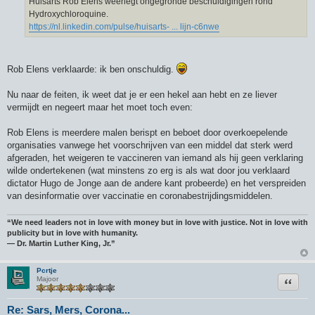
Huisarts Rob Elens weerlegt ongegronde beschuldigingen rond
t
Hydroxychloroquine.
https://nl.linkedin.com/pulse/huisarts- ... lijn-c6nwe
Rob Elens verklaarde: ik ben onschuldig.
Nu naar de feiten, ik weet dat je er een hekel aan hebt en ze liever
vermijdt en negeert maar het moet toch even:
Rob Elens is meerdere malen berispt en beboet door overkoepelende
organisaties vanwege het voorschrijven van een middel dat sterk werd
afgeraden, het weigeren te vaccineren van iemand als hij geen verklaring
wilde ondertekenen (wat minstens zo erg is als wat door jou verklaard
dictator Hugo de Jonge aan de andere kant probeerde) en het verspreiden
van desinformatie over vaccinatie en coronabestrijdingsmiddelen.
“We need leaders not in love with money but in love with justice. Not in love with
publicity but in love with humanity.
― Dr. Martin Luther King, Jr.”
Pcrtje
Citeer
Majoor
Re: Sars, Mers, Corona...