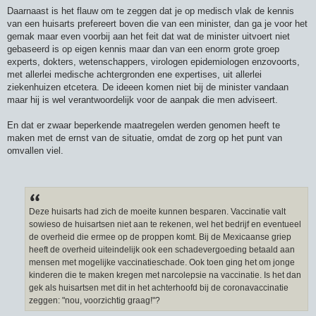
Daarnaast is het flauw om te zeggen dat je op medisch vlak de kennis
van een huisarts prefereert boven die van een minister, dan ga je voor het
gemak maar even voorbij aan het feit dat wat de minister uitvoert niet
gebaseerd is op eigen kennis maar dan van een enorm grote groep
experts, dokters, wetenschappers, virologen epidemiologen enzovoorts,
met allerlei medische achtergronden ene expertises, uit allerlei
ziekenhuizen etcetera. De ideeen komen niet bij de minister vandaan
maar hij is wel verantwoordelijk voor de aanpak die men adviseert.
En dat er zwaar beperkende maatregelen werden genomen heeft te
maken met de ernst van de situatie, omdat de zorg op het punt van
omvallen viel.
Deze huisarts had zich de moeite kunnen besparen. Vaccinatie valt
sowieso de huisartsen niet aan te rekenen, wel het bedrijf en eventueel
de overheid die ermee op de proppen komt. Bij de Mexicaanse griep
heeft de overheid uiteindelijk ook een schadevergoeding betaald aan
mensen met mogelijke vaccinatieschade. Ook toen ging het om jonge
kinderen die te maken kregen met narcolepsie na vaccinatie. Is het dan
gek als huisartsen met dit in het achterhoofd bij de coronavaccinatie
zeggen: "nou, voorzichtig graag!"?