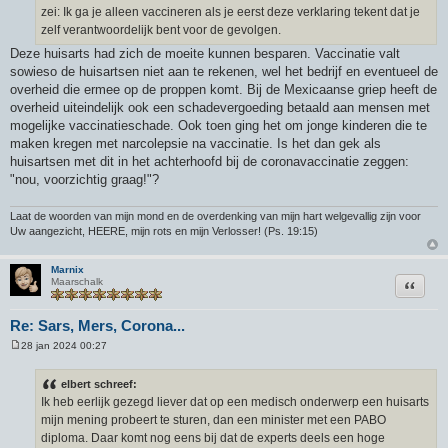
zei: Ik ga je alleen vaccineren als je eerst deze verklaring tekent dat je
zelf verantwoordelijk bent voor de gevolgen.
Deze huisarts had zich de moeite kunnen besparen. Vaccinatie valt
sowieso de huisartsen niet aan te rekenen, wel het bedrijf en eventueel de
overheid die ermee op de proppen komt. Bij de Mexicaanse griep heeft de
overheid uiteindelijk ook een schadevergoeding betaald aan mensen met
mogelijke vaccinatieschade. Ook toen ging het om jonge kinderen die te
maken kregen met narcolepsie na vaccinatie. Is het dan gek als
huisartsen met dit in het achterhoofd bij de coronavaccinatie zeggen:
"nou, voorzichtig graag!"?
Laat de woorden van mijn mond en de overdenking van mijn hart welgevallig zijn voor
Uw aangezicht, HEERE, mijn rots en mijn Verlosser! (Ps. 19:15)
Marnix
Citeer
Maarschalk
Re: Sars, Mers, Corona...
28 jan 2024 00:27
B
e
r
elbert schreef:
i
Ik heb eerlijk gezegd liever dat op een medisch onderwerp een huisarts
c
h
mijn mening probeert te sturen, dan een minister met een PABO
t
diploma. Daar komt nog eens bij dat de experts deels een hoge