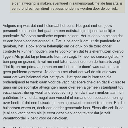
eigen afweging te maken, eventueel in samenspraak met de huisarts, is
een grondrecht en dient niet geschonden te worden door de politiek.
Volgens mij was dat niet helemaal het punt. Het gaat niet om jouw
persoonlijke situatie, het gaat om een exitstrategie bij een landelijke
pandemie. Waarvan medische experts zeiden: Het is dan van belang dat
er een hoge vaccinatiegraad is. Dat is belangrijk om uit de pandemie te
geraken, het is ook enorm belangrijk om de druk op de zorg onder
controle te kunnen houden, om te voorkomen dat te ziekenhuizen overvol
liggen. Als jij dat bij je huisarts komt en zegt: Ik heb net corona gehad, ik
ben jong en gezond, ik wil me niet laten vaccineren en de huisarts zegt:
"Dat lijken me prima argumenten om het niet te doen" was dat niet zo'n
geen probleem geweest. Je doet nu net alsof dat wel de situatie was
maar dat was helemaal niet het geval. Het gaat om huisartsen die
ondermijnend te werk gaan voor de vaccinatiebereidheid en dat lijkt niet te
gaan om persoonlijke afwegingen maar over een algemeen standpunt tov
vaccinaties, die op voorhand sceptisch zijn en dan laten merken aan hun
patiënten. Ik vind dat nogal een verschil of iemand een bepaalde mening
over heeft of dat een huisarts je mening bewust probeert te sturen. En die
huisartsen waren er, denk aan eerder genoemde heer Elens die zei: Ik ga
je alleen vaccineren als je eerst deze verklaring tekent dat je zelf
verantwoordelijk bent voor de gevolgen.