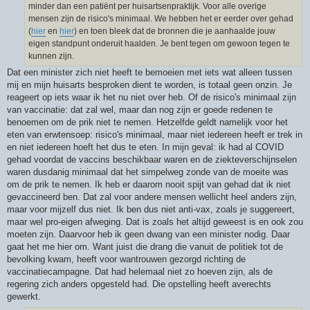
minder dan een patiënt per huisartsenpraktijk. Voor alle overige
mensen zijn de risico's minimaal. We hebben het er eerder over gehad
(
hier
en
hier
) en toen bleek dat de bronnen die je aanhaalde jouw
eigen standpunt onderuit haalden. Je bent tegen om gewoon tegen te
kunnen zijn.
Dat een minister zich niet heeft te bemoeien met iets wat alleen tussen
mij en mijn huisarts besproken dient te worden, is totaal geen onzin. Je
reageert op iets waar ik het nu niet over heb. Of de risico's minimaal zijn
van vaccinatie: dat zal wel, maar dan nog zijn er goede redenen te
benoemen om de prik niet te nemen. Hetzelfde geldt namelijk voor het
eten van erwtensoep: risico's minimaal, maar niet iedereen heeft er trek in
en niet iedereen hoeft het dus te eten. In mijn geval: ik had al COVID
gehad voordat de vaccins beschikbaar waren en de ziekteverschijnselen
waren dusdanig minimaal dat het simpelweg zonde van de moeite was
om de prik te nemen. Ik heb er daarom nooit spijt van gehad dat ik niet
gevaccineerd ben. Dat zal voor andere mensen wellicht heel anders zijn,
maar voor mijzelf dus niet. Ik ben dus niet anti-vax, zoals je suggereert,
maar wel pro-eigen afweging. Dat is zoals het altijd geweest is en ook zou
moeten zijn. Daarvoor heb ik geen dwang van een minister nodig. Daar
gaat het me hier om. Want juist die drang die vanuit de politiek tot de
bevolking kwam, heeft voor wantrouwen gezorgd richting de
vaccinatiecampagne. Dat had helemaal niet zo hoeven zijn, als de
regering zich anders opgesteld had. Die opstelling heeft averechts
gewerkt.