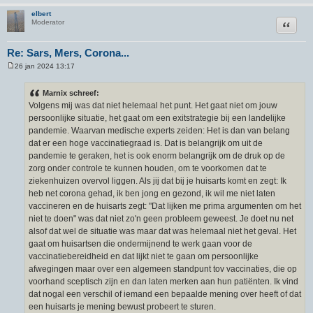
elbert
Citeer
Moderator
Re: Sars, Mers, Corona...
26 jan 2024 13:17
B
e
r
Marnix schreef:
i
Volgens mij was dat niet helemaal het punt. Het gaat niet om jouw
c
h
persoonlijke situatie, het gaat om een exitstrategie bij een landelijke
t
pandemie. Waarvan medische experts zeiden: Het is dan van belang
dat er een hoge vaccinatiegraad is. Dat is belangrijk om uit de
pandemie te geraken, het is ook enorm belangrijk om de druk op de
zorg onder controle te kunnen houden, om te voorkomen dat te
ziekenhuizen overvol liggen. Als jij dat bij je huisarts komt en zegt: Ik
heb net corona gehad, ik ben jong en gezond, ik wil me niet laten
vaccineren en de huisarts zegt: "Dat lijken me prima argumenten om het
niet te doen" was dat niet zo'n geen probleem geweest. Je doet nu net
alsof dat wel de situatie was maar dat was helemaal niet het geval. Het
gaat om huisartsen die ondermijnend te werk gaan voor de
vaccinatiebereidheid en dat lijkt niet te gaan om persoonlijke
afwegingen maar over een algemeen standpunt tov vaccinaties, die op
voorhand sceptisch zijn en dan laten merken aan hun patiënten. Ik vind
dat nogal een verschil of iemand een bepaalde mening over heeft of dat
een huisarts je mening bewust probeert te sturen.