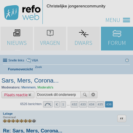
Christelijke jongerencommunity
MENU
NIEUWS
VRAGEN
DWARS
FORUM
Snelle links
V&A
Zoek
Forumoverzicht
Sars, Mers, Corona...
Moderators:
Memmem
,
Moderafo's
Plaats reactie
6526 berichten
1
…
432
433
434
435
436
Lalage
Citeer
Generaal
Re: Sars, Mers, Corona...