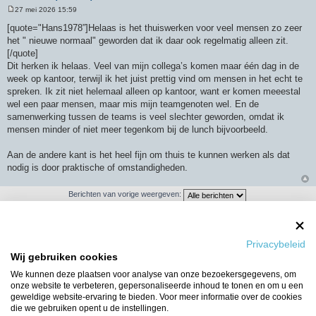
27 mei 2026 15:59
B
e
[quote="Hans1978”]Helaas is het thuiswerken voor veel mensen zo zeer
r
het " nieuwe normaal" geworden dat ik daar ook regelmatig alleen zit.
i
c
[/quote]
h
Dit herken ik helaas. Veel van mijn collega’s komen maar één dag in de
t
week op kantoor, terwijl ik het juist prettig vind om mensen in het echt te
spreken. Ik zit niet helemaal alleen op kantoor, want er komen meeestal
wel een paar mensen, maar mis mijn teamgenoten wel. En de
samenwerking tussen de teams is veel slechter geworden, omdat ik
mensen minder of niet meer tegenkom bij de lunch bijvoorbeeld.
Aan de andere kant is het heel fijn om thuis te kunnen werken als dat
nodig is door praktische of omstandigheden.
Berichten van vorige weergeven:
Sorteer op
Privacybeleid
Wij gebruiken cookies
Plaats reactie
We kunnen deze plaatsen voor analyse van onze bezoekersgegevens, om
onze website te verbeteren, gepersonaliseerde inhoud te tonen en om u een
6526 berichten
1
…
432
433
434
435
436
geweldige website-ervaring te bieden. Voor meer informatie over de cookies
die we gebruiken opent u de instellingen.