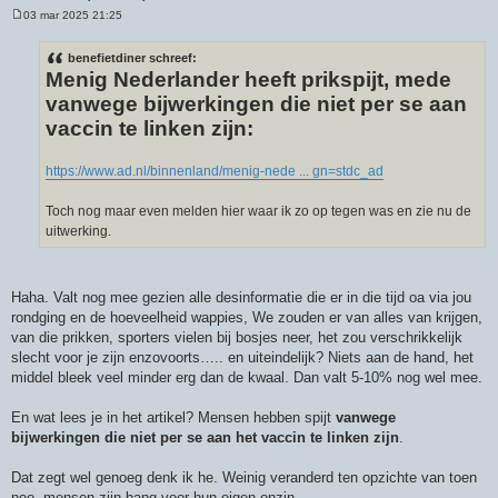
03 mar 2025 21:25
B
e
r
benefietdiner schreef:
i
Menig Nederlander heeft prikspijt, mede
c
h
vanwege bijwerkingen die niet per se aan
t
vaccin te linken zijn:
https://www.ad.nl/binnenland/menig-nede ... gn=stdc_ad
Toch nog maar even melden hier waar ik zo op tegen was en zie nu de
uitwerking.
Haha. Valt nog mee gezien alle desinformatie die er in die tijd oa via jou
rondging en de hoeveelheid wappies, We zouden er van alles van krijgen,
van die prikken, sporters vielen bij bosjes neer, het zou verschrikkelijk
slecht voor je zijn enzovoorts….. en uiteindelijk? Niets aan de hand, het
middel bleek veel minder erg dan de kwaal. Dan valt 5-10% nog wel mee.
En wat lees je in het artikel? Mensen hebben spijt
vanwege
bijwerkingen die niet per se aan het vaccin te linken zijn
.
Dat zegt wel genoeg denk ik he. Weinig veranderd ten opzichte van toen
nee, mensen zijn bang voor hun eigen onzin….