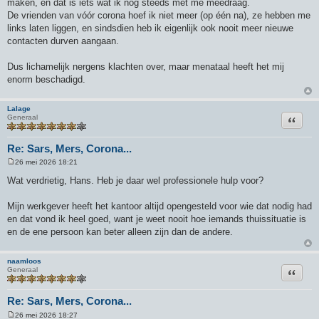
maken, en dat is iets wat ik nog steeds met me meedraag.
De vrienden van vóór corona hoef ik niet meer (op één na), ze hebben me
links laten liggen, en sindsdien heb ik eigenlijk ook nooit meer nieuwe
contacten durven aangaan.
Dus lichamelijk nergens klachten over, maar menataal heeft het mij
enorm beschadigd.
Lalage
Citeer
Generaal
Re: Sars, Mers, Corona...
26 mei 2026 18:21
B
e
Wat verdrietig, Hans. Heb je daar wel professionele hulp voor?
r
i
c
Mijn werkgever heeft het kantoor altijd opengesteld voor wie dat nodig had
h
en dat vond ik heel goed, want je weet nooit hoe iemands thuissituatie is
t
en de ene persoon kan beter alleen zijn dan de andere.
naamloos
Citeer
Generaal
Re: Sars, Mers, Corona...
26 mei 2026 18:27