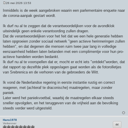
26 mei 2026 13:53
B
e
Inmiddels is de week aangebroken waarin een parlementaire enquete naar
r
de corona-aanpak gestart wordt.
i
c
h
Ik durf nu al te zeggen dat de verantwoordelijken voor de avondklok
t
uiteindelijk geen enkele verantoording zullen dragen.
Dat de verantwoordelijken voor het feit dat we een hele generatie hebben
laten opgroeien zonder sociaal netwerk "geen actieve herinneringen zullen
hebben", en dat degenen die mensen ruim twee jaar lang in volledige
eenzaamheid hebben laten belanden met een complimentje voor hun pro-
actieve handelen worden bedankt.
Ik durf nu al te voorspellen dat er, mocht er echt iets "ontdekt"worden, dat
dat rapport op dezelfde plek opgeslagen gaat worden als de fotorolletjes
van Srebrenica en de verhoren van de gebroeders de Witt.
Ik vond de Nederlandse regering in eerste instantie rustig en correct
reageren, met (achteraf te draconische) maatregelen, maar zonder
paniek.
Later werd het paniekvoetbal, waarbij de maatregelen elkaar steeds
sneller opvolgden, en het teruggeven van de vrijheid aan de bevolking
steeds verder werd uitgesteld.
Hans1978
Citeer
Verkenner