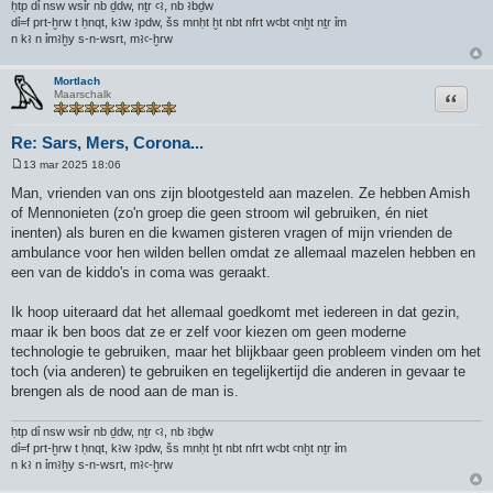
ḥtp dỉ nsw wsỉr nb ḏdw, nṯr ꜥꜣ, nb ꜣbḏw
dỉ=f prt-ḫrw t ḥnqt, kꜣw ꜣpdw, šs mnḥt ḫt nbt nfrt wꜥbt ꜥnḫt nṯr ỉm
n kꜣ n ỉmꜣḫy s-n-wsrt, mꜣꜥ-ḫrw
Mortlach
Citeer
Maarschalk
Re: Sars, Mers, Corona...
13 mar 2025 18:06
B
e
Man, vrienden van ons zijn blootgesteld aan mazelen. Ze hebben Amish
r
of Mennonieten (zo'n groep die geen stroom wil gebruiken, én niet
i
c
inenten) als buren en die kwamen gisteren vragen of mijn vrienden de
h
ambulance voor hen wilden bellen omdat ze allemaal mazelen hebben en
t
een van de kiddo's in coma was geraakt.
Ik hoop uiteraard dat het allemaal goedkomt met iedereen in dat gezin,
maar ik ben boos dat ze er zelf voor kiezen om geen moderne
technologie te gebruiken, maar het blijkbaar geen probleem vinden om het
toch (via anderen) te gebruiken en tegelijkertijd die anderen in gevaar te
brengen als de nood aan de man is.
ḥtp dỉ nsw wsỉr nb ḏdw, nṯr ꜥꜣ, nb ꜣbḏw
dỉ=f prt-ḫrw t ḥnqt, kꜣw ꜣpdw, šs mnḥt ḫt nbt nfrt wꜥbt ꜥnḫt nṯr ỉm
n kꜣ n ỉmꜣḫy s-n-wsrt, mꜣꜥ-ḫrw