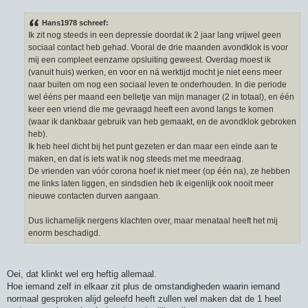
B
e
r
Hans1978 schreef:
i
Ik zit nog steeds in een depressie doordat ik 2 jaar lang vrijwel geen
c
h
sociaal contact heb gehad. Vooral de drie maanden avondklok is voor
t
mij een compleet eenzame opsluiting geweest. Overdag moest ik
(vanuit huis) werken, en voor en ná werktijd mocht je niet eens meer
naar buiten om nog een sociaal leven te onderhouden. In die periode
wel ééns per maand een belletje van mijn manager (2 in totaal), en één
keer een vriend die me gevraagd heeft een avond langs te komen
(waar ik dankbaar gebruik van heb gemaakt, en de avondklok gebroken
heb).
Ik heb heel dicht bij het punt gezeten er dan maar een einde aan te
maken, en dat is iets wat ik nog steeds met me meedraag.
De vrienden van vóór corona hoef ik niet meer (op één na), ze hebben
me links laten liggen, en sindsdien heb ik eigenlijk ook nooit meer
nieuwe contacten durven aangaan.
Dus lichamelijk nergens klachten over, maar menataal heeft het mij
enorm beschadigd.
Oei, dat klinkt wel erg heftig allemaal.
Hoe iemand zelf in elkaar zit plus de omstandigheden waarin iemand
normaal gesproken alijd geleefd heeft zullen wel maken dat de 1 heel