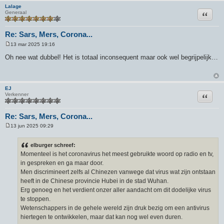
Lalage
Citeer
Generaal
Re: Sars, Mers, Corona...
13 mar 2025 19:16
B
e
Oh nee wat dubbel! Het is totaal inconsequent maar ook wel begrijpelijk…
r
i
c
h
t
EJ
Citeer
Verkenner
Re: Sars, Mers, Corona...
13 jun 2025 09:29
B
e
r
elburger schreef:
i
Momenteel is het coronavirus het meest gebruikte woord op radio en tv,
c
h
in gespreken en ga maar door.
t
Men discrimineert zelfs al Chinezen vanwege dat virus wat zijn ontstaan
heeft in de Chinese provincie Hubei in de stad Wuhan.
Erg genoeg en het verdient onzer aller aandacht om dit dodelijke virus
te stoppen.
Wetenschappers in de gehele wereld zijn druk bezig om een antivirus
hiertegen te ontwikkelen, maar dat kan nog wel even duren.