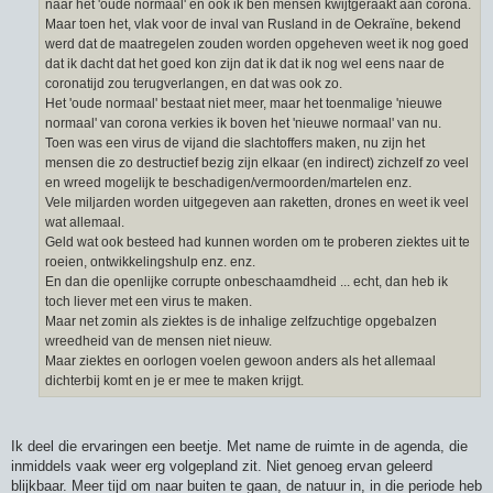
naar het 'oude normaal' en ook ik ben mensen kwijtgeraakt aan corona.
Maar toen het, vlak voor de inval van Rusland in de Oekraïne, bekend
werd dat de maatregelen zouden worden opgeheven weet ik nog goed
dat ik dacht dat het goed kon zijn dat ik dat ik nog wel eens naar de
coronatijd zou terugverlangen, en dat was ook zo.
Het 'oude normaal' bestaat niet meer, maar het toenmalige 'nieuwe
normaal' van corona verkies ik boven het 'nieuwe normaal' van nu.
Toen was een virus de vijand die slachtoffers maken, nu zijn het
mensen die zo destructief bezig zijn elkaar (en indirect) zichzelf zo veel
en wreed mogelijk te beschadigen/vermoorden/martelen enz.
Vele miljarden worden uitgegeven aan raketten, drones en weet ik veel
wat allemaal.
Geld wat ook besteed had kunnen worden om te proberen ziektes uit te
roeien, ontwikkelingshulp enz. enz.
En dan die openlijke corrupte onbeschaamdheid ... echt, dan heb ik
toch liever met een virus te maken.
Maar net zomin als ziektes is de inhalige zelfzuchtige opgebalzen
wreedheid van de mensen niet nieuw.
Maar ziektes en oorlogen voelen gewoon anders als het allemaal
dichterbij komt en je er mee te maken krijgt.
Ik deel die ervaringen een beetje. Met name de ruimte in de agenda, die
inmiddels vaak weer erg volgepland zit. Niet genoeg ervan geleerd
blijkbaar. Meer tijd om naar buiten te gaan, de natuur in, in die periode heb