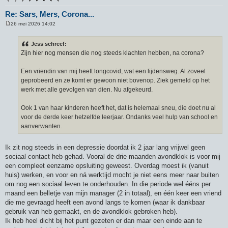
Re: Sars, Mers, Corona...
26 mei 2026 14:02
B
e
r
Jess schreef:
i
Zijn hier nog mensen die nog steeds klachten hebben, na corona?
c
h
t
Een vriendin van mij heeft longcovid, wat een lijdensweg. Al zoveel
geprobeerd en ze komt er gewoon niet bovenop. Ziek gemeld op het
werk met alle gevolgen van dien. Nu afgekeurd.
Ook 1 van haar kinderen heeft het, dat is helemaal sneu, die doet nu al
voor de derde keer hetzelfde leerjaar. Ondanks veel hulp van school en
aanverwanten.
Ik zit nog steeds in een depressie doordat ik 2 jaar lang vrijwel geen
sociaal contact heb gehad. Vooral de drie maanden avondklok is voor mij
een compleet eenzame opsluiting geweest. Overdag moest ik (vanuit
huis) werken, en voor en ná werktijd mocht je niet eens meer naar buiten
om nog een sociaal leven te onderhouden. In die periode wel ééns per
maand een belletje van mijn manager (2 in totaal), en één keer een vriend
die me gevraagd heeft een avond langs te komen (waar ik dankbaar
gebruik van heb gemaakt, en de avondklok gebroken heb).
Ik heb heel dicht bij het punt gezeten er dan maar een einde aan te