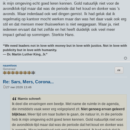
ik mijn omgeving echt goed leren kennen. Gold natuurlijk niet voor de
avondklok-tijd maar dat was de periode dat het koud en donker was 's
avonds. Maar inderdaad ook wel dingen gemist. Ik had geluk dat ik
regelmatig op kantoor mocht werken maar dan was het daar vaak ook erg
stil en dat mensen meer thuiswerken is niet weggegaan. Maar ja, niet
iedereen ervaart dat het zelfde en het heeft duidelijk ook veel meer
impact gehad op sommigen. Sterkte Hans.
“We need leaders not in love with money but in love with justice. Not in love with
publicity but in love with humanity.
― Dr. Martin Luther King, Jr.”
naamloos
Citeer
Generaal
Re: Sars, Mers, Corona...
27 mei 2026 13:46
B
e
r
Marnix schreef:
i
Ik deel die ervaringen een beetje. Met name de ruimte in de agenda,
c
h
die inmiddels vaak weer erg volgepland zit.
Niet genoeg ervan geleerd
t
blijkbaar.
Meer tijd om naar buiten te gaan, de natuur in, in die periode
heb ik mijn omgeving echt goed leren kennen. Gold natuurlijk niet voor
de avondklok-tijd maar dat was de periode dat het koud en donker was
's avonds. Maar inderdaad ook wel dingen gemist. Ik had geluk dat ik