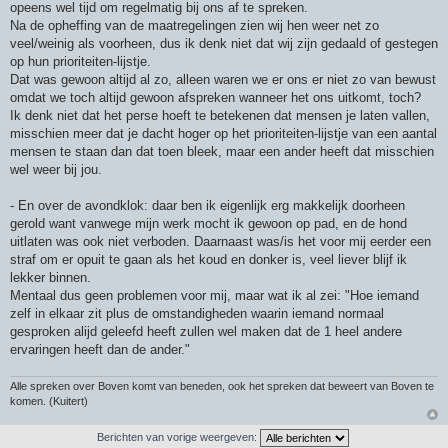
opeens wel tijd om regelmatig bij ons af te spreken.
Na de opheffing van de maatregelingen zien wij hen weer net zo
veel/weinig als voorheen, dus ik denk niet dat wij zijn gedaald of gestegen
op hun prioriteiten-lijstje.
Dat was gewoon altijd al zo, alleen waren we er ons er niet zo van bewust
omdat we toch altijd gewoon afspreken wanneer het ons uitkomt, toch?
Ik denk niet dat het perse hoeft te betekenen dat mensen je laten vallen,
misschien meer dat je dacht hoger op het prioriteiten-lijstje van een aantal
mensen te staan dan dat toen bleek, maar een ander heeft dat misschien
wel weer bij jou.
- En over de avondklok: daar ben ik eigenlijk erg makkelijk doorheen
gerold want vanwege mijn werk mocht ik gewoon op pad, en de hond
uitlaten was ook niet verboden. Daarnaast was/is het voor mij eerder een
straf om er opuit te gaan als het koud en donker is, veel liever blijf ik
lekker binnen.
Mentaal dus geen problemen voor mij, maar wat ik al zei: "Hoe iemand
zelf in elkaar zit plus de omstandigheden waarin iemand normaal
gesproken alijd geleefd heeft zullen wel maken dat de 1 heel andere
ervaringen heeft dan de ander."
Alle spreken over Boven komt van beneden, ook het spreken dat beweert van Boven te
komen. (Kuitert)
Berichten van vorige weergeven: