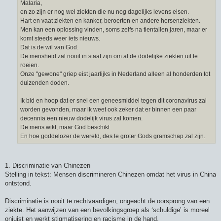
Malaria,
en zo zijn er nog wel ziekten die nu nog dagelijks levens eisen.
Hart en vaat ziekten en kanker, beroerten en andere hersenziekten.
Men kan een oplossing vinden, soms zelfs na tientallen jaren, maar er
komt steeds weer iets nieuws.
Dat is de wil van God.
De mensheid zal nooit in staat zijn om al de dodelijke ziekten uit te
roeien.
Onze "gewone" griep eist jaarlijks in Nederland alleen al honderden tot
duizenden doden.
Ik bid en hoop dat er snel een geneesmiddel tegen dit coronavirus zal
worden gevonden, maar ik weet ook zeker dat er binnen een paar
decennia een nieuw dodelijk virus zal komen.
De mens wikt, maar God beschikt.
En hoe goddelozer de wereld, des te groter Gods gramschap zal zijn.
1. Discriminatie van Chinezen
Stelling in tekst: Mensen discrimineren Chinezen omdat het virus in China
ontstond.
Discriminatie is nooit te rechtvaardigen, ongeacht de oorsprong van een
ziekte. Het aanwijzen van een bevolkingsgroep als ‘schuldige’ is moreel
onjuist en werkt stigmatisering en racisme in de hand.