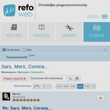
Christelijke jongerencommunity
MENU
NIEUWS
VRAGEN
DWARS
FORUM
Snelle links
V&A
Zoek
Forumoverzicht
Sars, Mers, Corona...
Moderators:
Memmem
,
Moderafo's
Plaats reactie
6526 berichten
1
…
432
433
434
435
436
Marnix
Citeer
Maarschalk
Re: Sars, Mers, Corona...