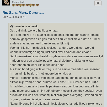
Citeer
Maarschalk
Re: Sars, Mers, Corona...
27 mei 2026 11:01
B
e
r
naamloos schreef:
i
Oei, dat klinkt wel erg heftig allemaal.
c
h
Hoe iemand zelf in elkaar zit plus de omstandigheden waarin iemand
t
normaal gesproken alijd geleefd heeft zullen wel maken dat de 1 heel
andere ervaringen heeft dan de ander lijkt mij.
Voor mij lijkt het inmiddels iets uit een andere wereld, een wereld
waarin ik sommige dingen juist positiever ervaarde dan ervoor.
Dat thuiswerken bijvoorbeeld zorgde ervoor dat veel mensen ineens tijd
hadden voor een praatje ipv allemaal druk druk druk langs elkaar
heenrennen en ieder zijn eigen ding deed.
Als ik mn hond ging uitlaten zag ik in de eerste maanden veel mensen
in hun tuintje bezig, of met andere buitenklusjes.
Mensen spraken elkaar veel meer aan en hadden belangstelling voor
elkaar, mijn 'rondje hond' duurde wel eens 1.5 uur ipv een half uurtje.
Ik had de corona al vrij snel te pakken waardoor ik er voor mezelf niet
bang meer voor was en ik had/heb ook niet echt een druk sociaal leven
dus in die zin was heet voor mij niet zo'n grote overgang. Bovendien zit
ik graag
met een boekje in een hoekje.
Natuurlijk vond ik het allemaal niet leuk en verlangde ik ook zeker terug