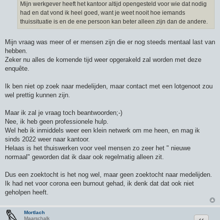
Mijn werkgever heeft het kantoor altijd opengesteld voor wie dat nodig
had en dat vond ik heel goed, want je weet nooit hoe iemands
thuissituatie is en de ene persoon kan beter alleen zijn dan de andere.
Mijn vraag was meer of er mensen zijn die er nog steeds mentaal last van
hebben.
Zeker nu alles de komende tijd weer opgerakeld zal worden met deze
enquête.
Ik ben niet op zoek naar medelijden, maar contact met een lotgenoot zou
wel prettig kunnen zijn.
Maar ik zal je vraag toch beantwoorden;-)
Nee, ik heb geen professionele hulp.
Wel heb ik inmiddels weer een klein netwerk om me heen, en mag ik
sinds 2022 weer naar kantoor.
Helaas is het thuiswerken voor veel mensen zo zeer het " nieuwe
normaal" geworden dat ik daar ook regelmatig alleen zit.
Dus een zoektocht is het nog wel, maar geen zoektocht naar medelijden.
Ik had net voor corona een burnout gehad, ik denk dat dat ook niet
geholpen heeft.
Mortlach
Citeer
Maarschalk