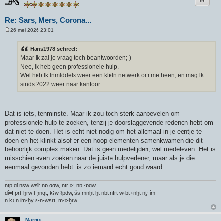
Re: Sars, Mers, Corona...
26 mei 2026 23:01
B
e
r
Hans1978 schreef:
i
Maar ik zal je vraag toch beantwoorden;-)
c
h
Nee, ik heb geen professionele hulp.
t
Wel heb ik inmiddels weer een klein netwerk om me heen, en mag ik
sinds 2022 weer naar kantoor.
Dat is iets, tenminste. Maar ik zou toch sterk aanbevelen om
professionele hulp te zoeken, tenzij je doorslaggevende redenen hebt om
dat niet te doen. Het is echt niet nodig om het allemaal in je eentje te
doen en het klinkt alsof er een hoop elementen samenkwamen die dit
behoorlijk complex maken. Dat is geen medelijden; wel medeleven. Het is
misschien even zoeken naar de juiste hulpverlener, maar als je die
eenmaal gevonden hebt, is zo iemand echt goud waard.
ḥtp dỉ nsw wsỉr nb ḏdw, nṯr ꜥꜣ, nb ꜣbḏw
dỉ=f prt-ḫrw t ḥnqt, kꜣw ꜣpdw, šs mnḥt ḫt nbt nfrt wꜥbt ꜥnḫt nṯr ỉm
n kꜣ n ỉmꜣḫy s-n-wsrt, mꜣꜥ-ḫrw
Marnix