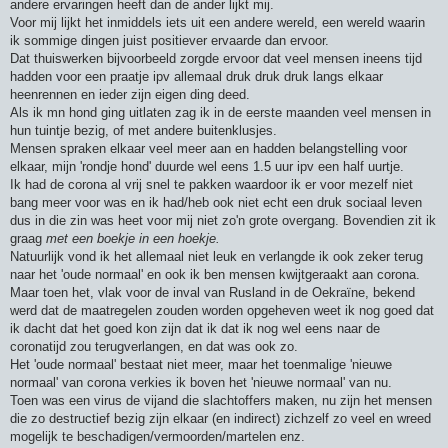
andere ervaringen heeft dan de ander lijkt mij.
Voor mij lijkt het inmiddels iets uit een andere wereld, een wereld waarin
ik sommige dingen juist positiever ervaarde dan ervoor.
Dat thuiswerken bijvoorbeeld zorgde ervoor dat veel mensen ineens tijd
hadden voor een praatje ipv allemaal druk druk druk langs elkaar
heenrennen en ieder zijn eigen ding deed.
Als ik mn hond ging uitlaten zag ik in de eerste maanden veel mensen in
hun tuintje bezig, of met andere buitenklusjes.
Mensen spraken elkaar veel meer aan en hadden belangstelling voor
elkaar, mijn 'rondje hond' duurde wel eens 1.5 uur ipv een half uurtje.
Ik had de corona al vrij snel te pakken waardoor ik er voor mezelf niet
bang meer voor was en ik had/heb ook niet echt een druk sociaal leven
dus in die zin was heet voor mij niet zo'n grote overgang. Bovendien zit ik
graag
met een boekje in een hoekje.
Natuurlijk vond ik het allemaal niet leuk en verlangde ik ook zeker terug
naar het 'oude normaal' en ook ik ben mensen kwijtgeraakt aan corona.
Maar toen het, vlak voor de inval van Rusland in de Oekraïne, bekend
werd dat de maatregelen zouden worden opgeheven weet ik nog goed dat
ik dacht dat het goed kon zijn dat ik dat ik nog wel eens naar de
coronatijd zou terugverlangen, en dat was ook zo.
Het 'oude normaal' bestaat niet meer, maar het toenmalige 'nieuwe
normaal' van corona verkies ik boven het 'nieuwe normaal' van nu.
Toen was een virus de vijand die slachtoffers maken, nu zijn het mensen
die zo destructief bezig zijn elkaar (en indirect) zichzelf zo veel en wreed
mogelijk te beschadigen/vermoorden/martelen enz.