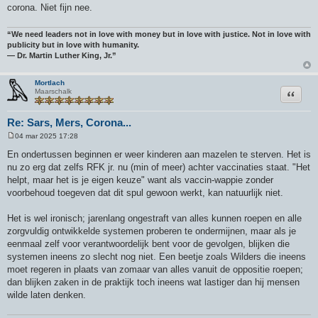
corona. Niet fijn nee.
“We need leaders not in love with money but in love with justice. Not in love with
publicity but in love with humanity.
― Dr. Martin Luther King, Jr.”
Mortlach
Citeer
Maarschalk
Re: Sars, Mers, Corona...
04 mar 2025 17:28
B
e
En ondertussen beginnen er weer kinderen aan mazelen te sterven. Het is
r
nu zo erg dat zelfs RFK jr. nu (min of meer) achter vaccinaties staat. "Het
i
c
helpt, maar het is je eigen keuze" want als vaccin-wappie zonder
h
voorbehoud toegeven dat dit spul gewoon werkt, kan natuurlijk niet.
t
Het is wel ironisch; jarenlang ongestraft van alles kunnen roepen en alle
zorgvuldig ontwikkelde systemen proberen te ondermijnen, maar als je
eenmaal zelf voor verantwoordelijk bent voor de gevolgen, blijken die
systemen ineens zo slecht nog niet. Een beetje zoals Wilders die ineens
moet regeren in plaats van zomaar van alles vanuit de oppositie roepen;
dan blijken zaken in de praktijk toch ineens wat lastiger dan hij mensen
wilde laten denken.