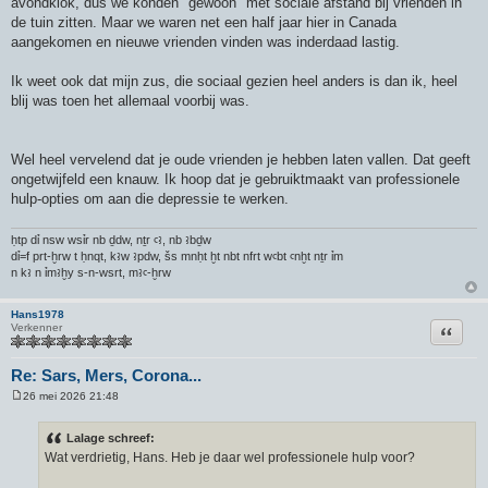
avondklok, dus we konden "gewoon" met sociale afstand bij vrienden in
de tuin zitten. Maar we waren net een half jaar hier in Canada
aangekomen en nieuwe vrienden vinden was inderdaad lastig.
Ik weet ook dat mijn zus, die sociaal gezien heel anders is dan ik, heel
blij was toen het allemaal voorbij was.
Wel heel vervelend dat je oude vrienden je hebben laten vallen. Dat geeft
ongetwijfeld een knauw. Ik hoop dat je gebruiktmaakt van professionele
hulp-opties om aan die depressie te werken.
ḥtp dỉ nsw wsỉr nb ḏdw, nṯr ꜥꜣ, nb ꜣbḏw
dỉ=f prt-ḫrw t ḥnqt, kꜣw ꜣpdw, šs mnḥt ḫt nbt nfrt wꜥbt ꜥnḫt nṯr ỉm
n kꜣ n ỉmꜣḫy s-n-wsrt, mꜣꜥ-ḫrw
Hans1978
Citeer
Verkenner
Re: Sars, Mers, Corona...
26 mei 2026 21:48
B
e
r
Lalage schreef:
i
Wat verdrietig, Hans. Heb je daar wel professionele hulp voor?
c
h
t