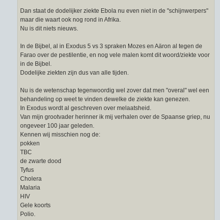
Dan staat de dodelijker ziekte Ebola nu even niet in de "schijnwerpers"
maar die waart ook nog rond in Afrika.
Nu is dit niets nieuws.
In de Bijbel, al in Exodus 5 vs 3 spraken Mozes en Aäron al tegen de
Farao over de pestilentie, en nog vele malen komt dit woord/ziekte voor
in de Bijbel.
Dodelijke ziekten zijn dus van alle tijden.
Nu is de wetenschap tegenwoordig wel zover dat men "overal" wel een
behandeling op weet te vinden dewelke de ziekte kan genezen.
In Exodus wordt al geschreven over melaatsheid.
Van mijn grootvader herinner ik mij verhalen over de Spaanse griep, nu
ongeveer 100 jaar geleden.
Kennen wij misschien nog de:
pokken
TBC
de zwarte dood
Tyfus
Cholera
Malaria
HIV
Gele koorts
Polio.