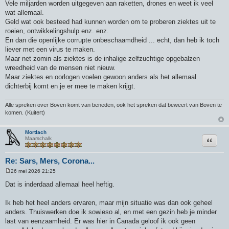
Vele miljarden worden uitgegeven aan raketten, drones en weet ik veel
wat allemaal.
Geld wat ook besteed had kunnen worden om te proberen ziektes uit te
roeien, ontwikkelingshulp enz. enz.
En dan die openlijke corrupte onbeschaamdheid ... echt, dan heb ik toch
liever met een virus te maken.
Maar net zomin als ziektes is de inhalige zelfzuchtige opgebalzen
wreedheid van de mensen niet nieuw.
Maar ziektes en oorlogen voelen gewoon anders als het allemaal
dichterbij komt en je er mee te maken krijgt.
Alle spreken over Boven komt van beneden, ook het spreken dat beweert van Boven te
komen. (Kuitert)
Mortlach
Citeer
Maarschalk
Re: Sars, Mers, Corona...
26 mei 2026 21:25
B
e
Dat is inderdaad allemaal heel heftig.
r
i
c
Ik heb het heel anders ervaren, maar mijn situatie was dan ook geheel
h
anders. Thuiswerken doe ik sowieso al, en met een gezin heb je minder
t
last van eenzaamheid. Er was hier in Canada geloof ik ook geen