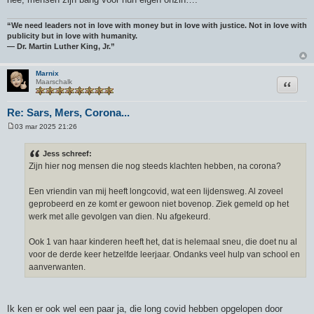
“We need leaders not in love with money but in love with justice. Not in love with
publicity but in love with humanity.
― Dr. Martin Luther King, Jr.”
Marnix
Citeer
Maarschalk
Re: Sars, Mers, Corona...
03 mar 2025 21:26
B
e
r
Jess schreef:
i
Zijn hier nog mensen die nog steeds klachten hebben, na corona?
c
h
t
Een vriendin van mij heeft longcovid, wat een lijdensweg. Al zoveel
geprobeerd en ze komt er gewoon niet bovenop. Ziek gemeld op het
werk met alle gevolgen van dien. Nu afgekeurd.
Ook 1 van haar kinderen heeft het, dat is helemaal sneu, die doet nu al
voor de derde keer hetzelfde leerjaar. Ondanks veel hulp van school en
aanverwanten.
Ik ken er ook wel een paar ja, die long covid hebben opgelopen door