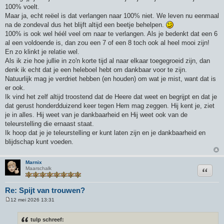
100% voelt.
Maar ja, echt reëel is dat verlangen naar 100% niet. We leven nu eenmaal
na de zondeval dus het blijft altijd een beetje behelpen.
100% is ook wel héél veel om naar te verlangen. Als je bedenkt dat een 6
al een voldoende is, dan zou een 7 of een 8 toch ook al heel mooi zijn!
En zo klinkt je relatie wel.
Als ik zie hoe jullie in zo'n korte tijd al naar elkaar toegegroeid zijn, dan
denk ik echt dat je een heleboel hebt om dankbaar voor te zijn.
Natuurlijk mag je verdriet hebben (en houden) om wat je mist, want dat is
er ook.
Ik vind het zelf altijd troostend dat de Heere dat weet en begrijpt en dat je
dat gerust honderdduizend keer tegen Hem mag zeggen. Hij kent je, ziet
je in alles. Hij weet van je dankbaarheid en Hij weet ook van de
teleurstelling die ernaast staat.
Ik hoop dat je je teleurstelling er kunt laten zijn en je dankbaarheid en
blijdschap kunt voeden.
Marnix
Citeer
Maarschalk
Re: Spijt van trouwen?
12 mei 2026 13:31
B
e
r
tulp schreef:
i