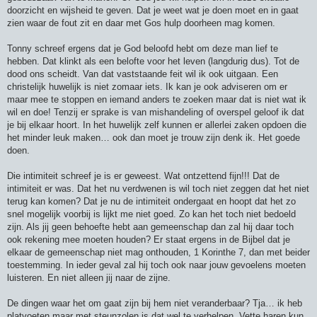
doorzicht en wijsheid te geven. Dat je weet wat je doen moet en in gaat
zien waar de fout zit en daar met Gos hulp doorheen mag komen.
Tonny schreef ergens dat je God beloofd hebt om deze man lief te
hebben. Dat klinkt als een belofte voor het leven (langdurig dus). Tot de
dood ons scheidt. Van dat vaststaande feit wil ik ook uitgaan. Een
christelijk huwelijk is niet zomaar iets. Ik kan je ook adviseren om er
maar mee te stoppen en iemand anders te zoeken maar dat is niet wat ik
wil en doe! Tenzij er sprake is van mishandeling of overspel geloof ik dat
je bij elkaar hoort. In het huwelijk zelf kunnen er allerlei zaken opdoen die
het minder leuk maken… ook dan moet je trouw zijn denk ik. Het goede
doen.
Die intimiteit schreef je is er geweest. Wat ontzettend fijn!!! Dat de
intimiteit er was. Dat het nu verdwenen is wil toch niet zeggen dat het niet
terug kan komen? Dat je nu de intimiteit ondergaat en hoopt dat het zo
snel mogelijk voorbij is lijkt me niet goed. Zo kan het toch niet bedoeld
zijn. Als jij geen behoefte hebt aan gemeenschap dan zal hij daar toch
ook rekening mee moeten houden? Er staat ergens in de Bijbel dat je
elkaar de gemeenschap niet mag onthouden, 1 Korinthe 7, dan met beider
toestemming. In ieder geval zal hij toch ook naar jouw gevoelens moeten
luisteren. En niet alleen jij naar de zijne.
De dingen waar het om gaat zijn bij hem niet veranderbaar? Tja… ik heb
platvoeten maar met steunzolen is dat wel te verhelpen. Vette haren kun