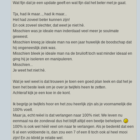
Wat fijn dat je een update geeft en wat fijn dat het beter met je gaat.
c
h
t
Tja, had ik maar..., had ik maar...
Het had zoveel beter kunnen zijn!
En ook zoveel slechter, dat weet je niet hè.
Misschien was je ideale man inderdaad veel meer je soulmate
geweest.
Misschien kreeg je ideale man na een jaar huwelijk de boodschap dat
hij ongeneeslijk ziek was.
Misschien bleek je ideale man na de bruiloft toch wat minder ideaal en
ging hij je isoleren en manipuleren.
Misschien...
Je weet het niet hè.
Wat je wel weet is dat trouwen je toen een goed plan leek en dat het je
toen het beste leek om je over je twijfels heen te zetten.
Achteraf kijk je een koe in de kont.
Ik begrijp je twijfels hoor en het zou heerlijk zijn als je voornamelijk die
100% voelt.
Maar ja, echt reëel is dat verlangen naar 100% niet. We leven nu
eenmaal na de zondeval dus het blijft altijd een beetje behelpen.
100% is ook wel héél veel om naar te verlangen. Als je bedenkt dat een
6 al een voldoende is, dan zou een 7 of een 8 toch ook al heel mooi
zijn! En zo klinkt je relatie wel.