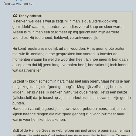
08 okt 2025 09:49
B
e
r
Tonny schreef:
i
Ik herken wel deels wat je zegt. Mijn man is qua uiterlijk ook 'vrij
c
h
gemiddeld' waar mijn eerdere vriendjes vooral knap en stoer waren.
t
Alleen is mijn man een stuk meer op mij gericht dan mijn eerdere
vriendjes. Hij is dienend, liefdevol, verantwoordelijk.
Hij komt regelmatig moeilijk uit zijn woorden. Hij is geen grote prater
met wie ik urenlang diepe gesprekken kan voeren. Ik koester de
momenten waarin hij wel die woorden heeft. En hoe meer ik ben gaan
accepteren dat hij geen lange verhalen heeft, hoe vaker hij toch ineens
wat gaat vertellen.
Jij zegt 'ik kijk niet met mijn hart, maar met mijn ogen'. Maar het is je hart
die je zegt dat hij niet 'goed genoeg' is. Mogelijk zelfs dat jij beter kan
krijgen. Het is vleselijk denken, vanuit je oude mens. Het is een keuze
(wilsbesluit) dat je focust op zijn imperfecties in plaats van op zijn goede
punten.
Handelen vanuit je geest, je nieuwe wedergeboren mens, laat je niet
kijken naar de dingen die niet 'goed genoeg zijn voor jou' maar naar
wat je voor hém kunt betekenen.
Bidt of de Heilige Geest je wilt helpen om met andere ogen naar je man
te kijken. Je hebt ook God belooft om deze man lief te hebben. En vraag