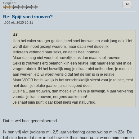
Citeer
Sergeant
Re: Spijt van trouwen?
09 okt 2025 10:21
B
e
r
i
c
Heb het vaker vroeger gezien, heel snel trouwen en vaak jong ook. Het
h
wordt dan nooit gezegt waarom, maar dat is wel duidelijk.
t
Iedereen verlangd naar seks, en dat is heel normaal.
Maar dat mag niet voor het huwelijk, dus dan maar snel trouwen
Seks is trouwens erg belangrijk in een relatie, kijk maar eens hier in de
vragenrubriek. IN het huwelijk mag je elkaar niet onthouden, je moet er
aan werken, etc Er wordt verteld dat het de lijm is in je relatie.
Maar VOOR het huwelijk is het verschrikkelijk slecht voor je relatie, echt
niet doen, je relatie gaat er juist niet goed door.
Dus na 1 jaar trouwen, dan moet je vrijen in je huwelijk. 4 jaar verkering
voordat je kan trouwen, nergens aankomen!
Je snapt mijn punt, daar klopt niets van natuurlijk.
Dat is wel heel generaliserend.
Ik ben vrij vlot (volgens mij 2,5 jaar verkering) getrouwd op mijn 22e. De
bijbelse lijn is dat sex in het huwelijk thuis hoort ja, al waren mijn man en