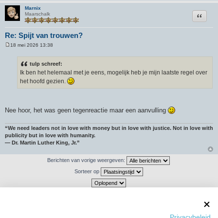
Marnix
Citeer
Maarschalk
Re: Spijt van trouwen?
18 mei 2026 13:38
B
e
r
tulp schreef:
i
Ik ben het helemaal met je eens, mogelijk heb je mijn laatste regel over
c
h
het hoofd gezien.
t
Nee hoor, het was geen tegenreactie maar een aanvulling
“We need leaders not in love with money but in love with justice. Not in love with
publicity but in love with humanity.
― Dr. Martin Luther King, Jr.”
Berichten van vorige weergeven:
Sorteer op
Plaats reactie
Privacybeleid