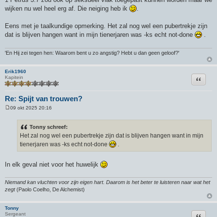
wijken nu wel heel erg af. Die neiging heb ik
.
Eens met je taalkundige opmerking. Het zal nog wel een pubertrekje zijn
dat is blijven hangen want in mijn tienerjaren was -ks echt not-done
.
'En Hij zei tegen hen: Waarom bent u zo angstig? Hebt u dan geen geloof?'
Erik1960
Citeer
Kapitein
Re: Spijt van trouwen?
09 okt 2025 20:16
B
e
r
Tonny schreef:
i
Het zal nog wel een pubertrekje zijn dat is blijven hangen want in mijn
c
h
tienerjaren was -ks echt not-done
.
t
In elk geval niet voor het huwelijk
Niemand kan vluchten voor zijn eigen hart. Daarom is het beter te luisteren naar wat het
zegt
(Paolo Coelho, De Alchemist)
Tonny
Citeer
Sergeant