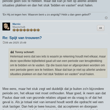
periode geen sex te hebben. Maar dat kan je niet op allerlei andere
situaties plakken en dan het stuk 'bidden en vasten" eruit halen.
'En Hij zei tegen hen: Waarom bent u zo angstig? Hebt u dan geen geloof?'
Marnix
Citeer
Maarschalk
Re: Spijt van trouwen?
09 okt 2025 15:49
B
e
r
Tonny schreef:
i
Helemaal eens dat sex iets is waarin je rekening houdt met elkaar, maar
c
h
deze specifieke bijbeltekst gaat uit van een periode van terugtrekking
t
om te bidden en te vasten. Op die basis kan er afgesproken worden om
een periode geen sex te hebben. Maar dat kan je niet op allerlei andere
situaties plakken en dan het stuk 'bidden en vasten" eruit halen.
Mee eens, maar het stuk zegt wel duidelijk dat je buiten zo'n bijzondere
periode om, het elkaar niet moet onthouden. Maar goed, ik neem aan dat
Paulus daar ook van gezonde relaties uitgaat en da vraag is of dat het
geval is. Als je totaal niet van iemand houdt wordt die opdracht wel een
stuk lastiger. Dan heb je twee keuzes, dat accepteren en doorgaan