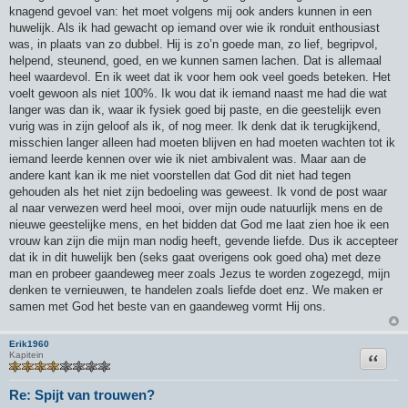
knagend gevoel van: het moet volgens mij ook anders kunnen in een
huwelijk. Als ik had gewacht op iemand over wie ik ronduit enthousiast
was, in plaats van zo dubbel. Hij is zo’n goede man, zo lief, begripvol,
helpend, steunend, goed, en we kunnen samen lachen. Dat is allemaal
heel waardevol. En ik weet dat ik voor hem ook veel goeds beteken. Het
voelt gewoon als niet 100%. Ik wou dat ik iemand naast me had die wat
langer was dan ik, waar ik fysiek goed bij paste, en die geestelijk even
vurig was in zijn geloof als ik, of nog meer. Ik denk dat ik terugkijkend,
misschien langer alleen had moeten blijven en had moeten wachten tot ik
iemand leerde kennen over wie ik niet ambivalent was. Maar aan de
andere kant kan ik me niet voorstellen dat God dit niet had tegen
gehouden als het niet zijn bedoeling was geweest. Ik vond de post waar
al naar verwezen werd heel mooi, over mijn oude natuurlijk mens en de
nieuwe geestelijke mens, en het bidden dat God me laat zien hoe ik een
vrouw kan zijn die mijn man nodig heeft, gevende liefde. Dus ik accepteer
dat ik in dit huwelijk ben (seks gaat overigens ook goed oha) met deze
man en probeer gaandeweg meer zoals Jezus te worden zogezegd, mijn
denken te vernieuwen, te handelen zoals liefde doet enz. We maken er
samen met God het beste van en gaandeweg vormt Hij ons.
Erik1960
Citeer
Kapitein
Re: Spijt van trouwen?