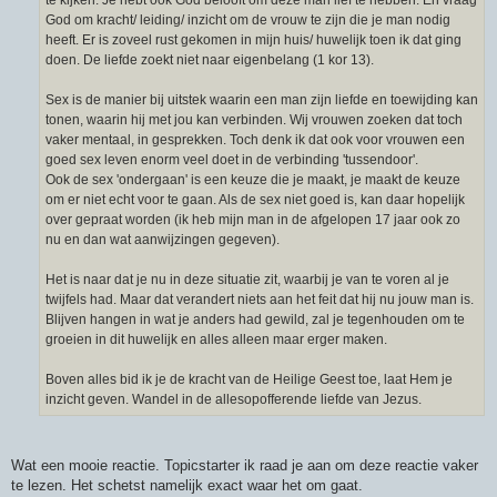
God om kracht/ leiding/ inzicht om de vrouw te zijn die je man nodig
heeft. Er is zoveel rust gekomen in mijn huis/ huwelijk toen ik dat ging
doen. De liefde zoekt niet naar eigenbelang (1 kor 13).
Sex is de manier bij uitstek waarin een man zijn liefde en toewijding kan
tonen, waarin hij met jou kan verbinden. Wij vrouwen zoeken dat toch
vaker mentaal, in gesprekken. Toch denk ik dat ook voor vrouwen een
goed sex leven enorm veel doet in de verbinding 'tussendoor'.
Ook de sex 'ondergaan' is een keuze die je maakt, je maakt de keuze
om er niet echt voor te gaan. Als de sex niet goed is, kan daar hopelijk
over gepraat worden (ik heb mijn man in de afgelopen 17 jaar ook zo
nu en dan wat aanwijzingen gegeven).
Het is naar dat je nu in deze situatie zit, waarbij je van te voren al je
twijfels had. Maar dat verandert niets aan het feit dat hij nu jouw man is.
Blijven hangen in wat je anders had gewild, zal je tegenhouden om te
groeien in dit huwelijk en alles alleen maar erger maken.
Boven alles bid ik je de kracht van de Heilige Geest toe, laat Hem je
inzicht geven. Wandel in de allesopofferende liefde van Jezus.
Wat een mooie reactie. Topicstarter ik raad je aan om deze reactie vaker
te lezen. Het schetst namelijk exact waar het om gaat.