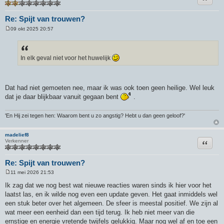
Re: Spijt van trouwen?
09 okt 2025 20:57
B
e
r
i
c
In elk geval niet voor het huwelijk
h
t
Dat had niet gemoeten nee, maar ik was ook toen geen heilige. Wel leuk
dat je daar blijkbaar vanuit gegaan bent
.
'En Hij zei tegen hen: Waarom bent u zo angstig? Hebt u dan geen geloof?'
madelief8
Citeer
Verkenner
Re: Spijt van trouwen?
11 mei 2026 21:53
B
e
Ik zag dat we nog best wat nieuwe reacties waren sinds ik hier voor het
r
laatst las, en ik wilde nog even een update geven. Het gaat inmiddels wel
i
c
een stuk beter over het algemeen. De sfeer is meestal positief. We zijn al
h
wat meer een eenheid dan een tijd terug. Ik heb niet meer van die
t
ernstige en energie vretende twijfels gelukkig. Maar nog wel af en toe een