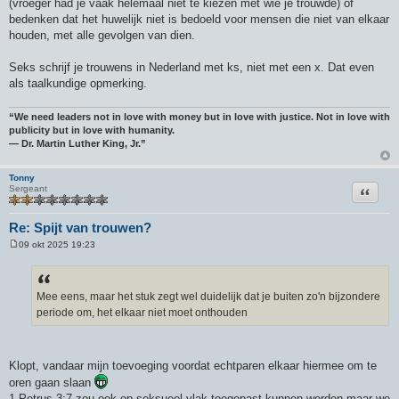
(vroeger had je vaak helemaal niet te kiezen met wie je trouwde) of
bedenken dat het huwelijk niet is bedoeld voor mensen die niet van elkaar
houden, met alle gevolgen van dien.
Seks schrijf je trouwens in Nederland met ks, niet met een x. Dat even
als taalkundige opmerking.
“We need leaders not in love with money but in love with justice. Not in love with
publicity but in love with humanity.
― Dr. Martin Luther King, Jr.”
Tonny
Citeer
Sergeant
Re: Spijt van trouwen?
09 okt 2025 19:23
B
e
r
i
c
Mee eens, maar het stuk zegt wel duidelijk dat je buiten zo'n bijzondere
h
periode om, het elkaar niet moet onthouden
t
Klopt, vandaar mijn toevoeging voordat echtparen elkaar hiermee om te
oren gaan slaan
1 Petrus 3:7 zou ook op seksueel vlak toegepast kunnen worden maar we