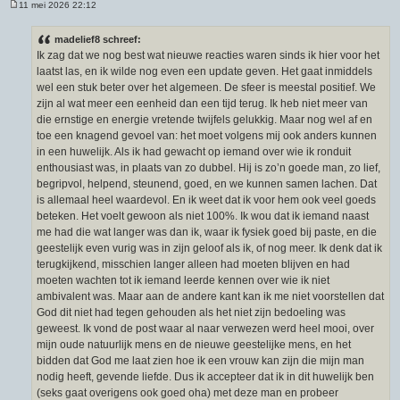
11 mei 2026 22:12
B
e
r
madelief8 schreef:
i
Ik zag dat we nog best wat nieuwe reacties waren sinds ik hier voor het
c
h
laatst las, en ik wilde nog even een update geven. Het gaat inmiddels
t
wel een stuk beter over het algemeen. De sfeer is meestal positief. We
zijn al wat meer een eenheid dan een tijd terug. Ik heb niet meer van
die ernstige en energie vretende twijfels gelukkig. Maar nog wel af en
toe een knagend gevoel van: het moet volgens mij ook anders kunnen
in een huwelijk. Als ik had gewacht op iemand over wie ik ronduit
enthousiast was, in plaats van zo dubbel. Hij is zo’n goede man, zo lief,
begripvol, helpend, steunend, goed, en we kunnen samen lachen. Dat
is allemaal heel waardevol. En ik weet dat ik voor hem ook veel goeds
beteken. Het voelt gewoon als niet 100%. Ik wou dat ik iemand naast
me had die wat langer was dan ik, waar ik fysiek goed bij paste, en die
geestelijk even vurig was in zijn geloof als ik, of nog meer. Ik denk dat ik
terugkijkend, misschien langer alleen had moeten blijven en had
moeten wachten tot ik iemand leerde kennen over wie ik niet
ambivalent was. Maar aan de andere kant kan ik me niet voorstellen dat
God dit niet had tegen gehouden als het niet zijn bedoeling was
geweest. Ik vond de post waar al naar verwezen werd heel mooi, over
mijn oude natuurlijk mens en de nieuwe geestelijke mens, en het
bidden dat God me laat zien hoe ik een vrouw kan zijn die mijn man
nodig heeft, gevende liefde. Dus ik accepteer dat ik in dit huwelijk ben
(seks gaat overigens ook goed oha) met deze man en probeer