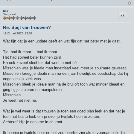
tulp
Citeer
Sergeant
Re: Spijt van trouwen?
12 mei 2026 13:08
B
e
Wat fijn dat je een update geeft en wat fijn dat het beter met je gaat.
r
i
c
Tja, had ik maar..., had ik maar...
h
Het had zoveel beter kunnen zijn!
t
En ook zoveel slechter, dat weet je niet hè.
Misschien was je ideale man inderdaad veel meer je soulmate geweest.
Misschien kreeg je ideale man na een jaar huwelijk de boodschap dat hij
ongeneeslijk ziek was.
Misschien bleek je ideale man na de bruiloft toch wat minder ideaal en
ging hij je isoleren en manipuleren.
Misschien...
Je weet het niet hè.
Wat je wel weet is dat trouwen je toen een goed plan leek en dat het je
toen het beste leek om je over je twijfels heen te zetten.
Achteraf kijk je een koe in de kont.
Ik begrijp je twijfels hoor en het zou heerlijk zijn als je voornamelijk die