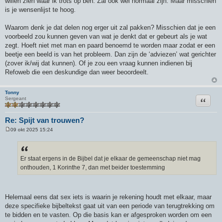
willen zien waar ik trots op ben. Zal ook wel normaal zijn. Maar misschien
is je wensenlijst te hoog.
Waarom denk je dat delen nog erger uit zal pakken? Misschien dat je een
voorbeeld zou kunnen geven van wat je denkt dat er gebeurt als je wat
zegt. Hoeft niet met man en paard benoemd te worden maar zodat er een
beetje een beeld is van het probleem. Dan zijn de ‘adviezen’ wat gerichter
(zover ik/wij dat kunnen). Of je zou een vraag kunnen indienen bij
Refoweb die een deskundige dan weer beoordeelt.
Tonny
Citeer
Sergeant
Re: Spijt van trouwen?
09 okt 2025 15:24
B
e
r
i
c
Er staat ergens in de Bijbel dat je elkaar de gemeenschap niet mag
h
onthouden, 1 Korinthe 7, dan met beider toestemming
t
Helemaal eens dat sex iets is waarin je rekening houdt met elkaar, maar
deze specifieke bijbeltekst gaat uit van een periode van terugtrekking om
te bidden en te vasten. Op die basis kan er afgesproken worden om een