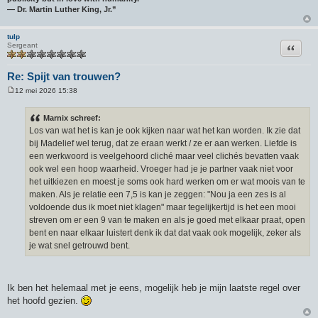
― Dr. Martin Luther King, Jr.”
tulp
Citeer
Sergeant
Re: Spijt van trouwen?
12 mei 2026 15:38
B
e
r
Marnix schreef:
i
Los van wat het is kan je ook kijken naar wat het kan worden. Ik zie dat
c
h
bij Madelief wel terug, dat ze eraan werkt / ze er aan werken. Liefde is
t
een werkwoord is veelgehoord cliché maar veel clichés bevatten vaak
ook wel een hoop waarheid. Vroeger had je je partner vaak niet voor
het uitkiezen en moest je soms ook hard werken om er wat moois van te
maken. Als je relatie een 7,5 is kan je zeggen: "Nou ja een zes is al
voldoende dus ik moet niet klagen" maar tegelijkertijd is het een mooi
streven om er een 9 van te maken en als je goed met elkaar praat, open
bent en naar elkaar luistert denk ik dat dat vaak ook mogelijk, zeker als
je wat snel getrouwd bent.
Ik ben het helemaal met je eens, mogelijk heb je mijn laatste regel over
het hoofd gezien.