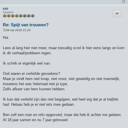
K80
Citeer
Kapitein
Re: Spijt van trouwen?
08 okt 2025 21:24
B
e
Hoi
r
i
c
Lees al lang hier niet meer, maar toevallig scrol ik hier eens langs en kom
h
ik dit verhaal/probleem tegen.
t
Ik schrik er eigenlijk wel van.
Ooit waren er verliefde gevoelens?
Maar je vindt hem niet knap, niet mooi, niet geweldig en niet mannelijk,
trouwens het was helemaal niet je type.
Zelfs afkeer van hem kunnen hebben.
Ik kan dat verliefd zijn dan niet begrijpen, wel heel erg dat je al twijfels
had. Helaas heb je er niet iets mee gedaan.
Ben zelf een man en refo opgevoed, maar dat heb ik achter me gelaten.
Al 18 jaar samen en nu 7 jaar getrouwd.