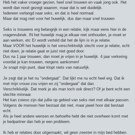
Heb het vaker vroeger gezien, heel snel trouwen en vaak jong ook. Het
wordt dan nooit gezegt waarom, maar dat is wel duidelijk.
Iedereen verlangd naar seks, en dat is heel normaal.
Maar dat mag niet voor het huwelijk, dus dan maar snel trouwen
Seks is trouwens erg belangrijk in een relatie, kijk maar eens hier in de
vragenrubriek. IN het huwelijk mag je elkaar niet onthouden, je moet er
aan werken, etc Er wordt verteld dat het de lijm is in je relatie.
Maar VOOR het huwelijk is het verschrikkelijk slecht voor je relatie, echt
niet doen, je relatie gaat er juist niet goed door.
Dus na 1 jaar trouwen, dan moet je vrijen in je huwelijk. 4 jaar verkering
voordat je kan trouwen, nergens aankomen!
Je snapt mijn punt, daar klopt niets van natuurlijk.
Je zegt dat je het nu "ondergaat". Dat lijkt me nu echt heel erg. Dat ik
met mijn vrouw zou vrijen en zij "ondergaat" dat dan.
Verschrikkelijk. Dat merk je als man toch ook direct? Of je bent echt een
slechte minnaar.
Het kan zoieso zijn dat jullie op gebied van seks niet met elkaar passen.
Volgens de mensen hier bestaat dat niet, maar jawel hoor dat bestaat
echt.
Als je heel andere wensen en behoefte hebt die niet overheen komt met
je bedpartner dan heb je een probleem.
Ik heb er relaties door uitgemaakt, wil geen zeester in mijn bed hebben.