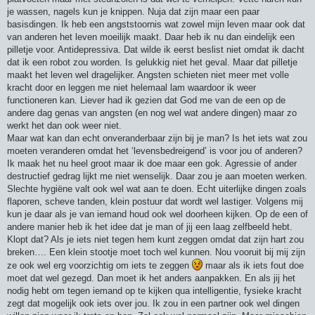
je wassen, nagels kun je knippen. Nuja dat zijn maar een paar
basisdingen. Ik heb een angststoornis wat zowel mijn leven maar ook dat
van anderen het leven moeilijk maakt. Daar heb ik nu dan eindelijk een
pilletje voor. Antidepressiva. Dat wilde ik eerst beslist niet omdat ik dacht
dat ik een robot zou worden. Is gelukkig niet het geval. Maar dat pilletje
maakt het leven wel dragelijker. Angsten schieten niet meer met volle
kracht door en leggen me niet helemaal lam waardoor ik weer
functioneren kan. Liever had ik gezien dat God me van de een op de
andere dag genas van angsten (en nog wel wat andere dingen) maar zo
werkt het dan ook weer niet.
Maar wat kan dan echt onveranderbaar zijn bij je man? Is het iets wat zou
moeten veranderen omdat het ‘levensbedreigend’ is voor jou of anderen?
Ik maak het nu heel groot maar ik doe maar een gok. Agressie of ander
destructief gedrag lijkt me niet wenselijk. Daar zou je aan moeten werken.
Slechte hygiëne valt ook wel wat aan te doen. Echt uiterlijke dingen zoals
flaporen, scheve tanden, klein postuur dat wordt wel lastiger. Volgens mij
kun je daar als je van iemand houd ook wel doorheen kijken. Op de een of
andere manier heb ik het idee dat je man of jij een laag zelfbeeld hebt.
Klopt dat? Als je iets niet tegen hem kunt zeggen omdat dat zijn hart zou
breken…. Een klein stootje moet toch wel kunnen. Nou vooruit bij mij zijn
ze ook wel erg voorzichtig om iets te zeggen
maar als ik iets fout doe
moet dat wel gezegd. Dan moet ik het anders aanpakken. En als jij het
nodig hebt om tegen iemand op te kijken qua intelligentie, fysieke kracht
zegt dat mogelijk ook iets over jou. Ik zou in een partner ook wel dingen