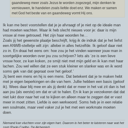
gaandeweg meer zoals Jezus te worden zogezegd, mijn denken te
vernieuwen, te handelen zoals liefde doet enz. We maken er samen
met God het beste van en gaandeweg vormt Hij ons.
Ik kan me best voorstellen dat je je afvraagt of je niet op de ideale man
had moeten wachten. Maar ik heb slecht nieuws voor je: daar is mijn
vrouw al mee getrouwd. Het zijn haar woorden he…
Zoals jij het gewenste plaatje beschrijft, krijg ik de indruk dat je het liefst
een ANWB-stelletje wilt zijn: allebei in alles hetzelfde. Ik geloof daar niet
zo in. En draai het eens om: hoe zou je het vinden wanneer jouw man in
soortgelijke woorden over jou zou schrijven? Iets als ‘ze is een lieve
vrouw hoor, ze kan koken, ze smijt niet met mijn geld en ik kan met haar
lachen. Zou wel willen dat ze een stuk kleiner en slanker was en ik word
soms gek van dat gepraat over het geloof.’
Jij bent een mens en hij is een mens. Dat betekent dat je te maken hebt
met je eigen beperkingen en die van hem. Jullie hebben een basis (geloof
ik). Wees daar blij mee en als jij denkt dat er meer in het vat zit dan is het
aan jou (als eerste) om dat er uit te halen. En ik kan je verzekeren dat dat
niet lukt door naar het vat te kijken en alleen maar te zeggen dat er vast
meer in moet zitten. Liefde is een werkwoord. Soms heb je in een relatie
een soulmate, maar veel vaker zul je het met een workmate moeten
doen.
Niemand kan vluchten voor zijn eigen hart. Daarom is het beter te luisteren naar wat het
zegt
(Paolo Coelho, De Alchemist)