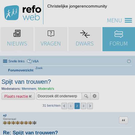
Christelijke jongerencommunity
MENU
NIEUWS
VRAGEN
DWARS
FORUM
Snelle links
V&A
Zoek
Forumoverzicht
Spijt van trouwen?
Moderators:
Memmem
,
Moderafo's
Plaats reactie
31 berichten
1
2
3
ajl
Citeer
Generaal
Re: Spijt van trouwen?