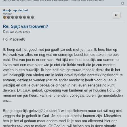
Huisje_op_de_hei
Citeer
Mineur
Re: Spijt van trouwen?
09 okt 2025 12:07
B
e
Hoi Madelief8
r
i
c
Ik hoop dat het goed met jou gaat! En ook met je man. Ik lees hier op
h
Refoweb van alles en nog wat en sommige berichten die raken me ook
t
echt. Dat van jou is er een van. Het lijkt me heel moeilijk om samen te
leven met een man voor wie je niet die liefde voelt die je zou moeten
voelen in een huwelijk. Ik ben zelf niet getrouwd maar ik denk dat ik het
wel belangrijk zou vinden om in ieder geval fysieke aantrekkingskracht te
ervaren, gezien te worden (dat de ander aandacht heeft voor jou en je
welzijn) en dat je over bepaalde dingen in het leven eensgezind kunt
denken. Dit t.o.v. geloof, opvoeding van kinderen en je houding t.o.v. de
mensen om jou heen. Familie, vrienden, collega’s, buren, gemeenteleden
enz…
Ben je eigenlijk gelovig? Je schrijft wel op Refoweb maar dat wil nog niet
zeggen dat je gelooft in God. Je zou ook atheïst kunnen zijn. Misschien
heb je het al gedaan maar anders raad ik je aan om allereerst hier een
gebedszaak van te maken. Of God jou wil helpen om in deze situatie