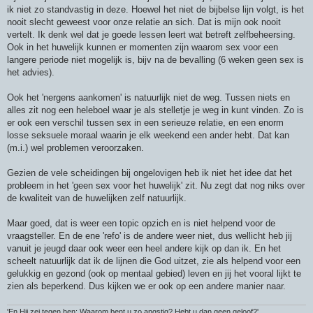
ik niet zo standvastig in deze. Hoewel het niet de bijbelse lijn volgt, is het
nooit slecht geweest voor onze relatie an sich. Dat is mijn ook nooit
vertelt. Ik denk wel dat je goede lessen leert wat betreft zelfbeheersing.
Ook in het huwelijk kunnen er momenten zijn waarom sex voor een
langere periode niet mogelijk is, bijv na de bevalling (6 weken geen sex is
het advies).
Ook het 'nergens aankomen' is natuurlijk niet de weg. Tussen niets en
alles zit nog een heleboel waar je als stelletje je weg in kunt vinden. Zo is
er ook een verschil tussen sex in een serieuze relatie, en een enorm
losse seksuele moraal waarin je elk weekend een ander hebt. Dat kan
(m.i.) wel problemen veroorzaken.
Gezien de vele scheidingen bij ongelovigen heb ik niet het idee dat het
probleem in het 'geen sex voor het huwelijk' zit. Nu zegt dat nog niks over
de kwaliteit van de huwelijken zelf natuurlijk.
Maar goed, dat is weer een topic opzich en is niet helpend voor de
vraagsteller. En de ene 'refo' is de andere weer niet, dus wellicht heb jij
vanuit je jeugd daar ook weer een heel andere kijk op dan ik. En het
scheelt natuurlijk dat ik de lijnen die God uitzet, zie als helpend voor een
gelukkig en gezond (ook op mentaal gebied) leven en jij het vooral lijkt te
zien als beperkend. Dus kijken we er ook op een andere manier naar.
'En Hij zei tegen hen: Waarom bent u zo angstig? Hebt u dan geen geloof?'