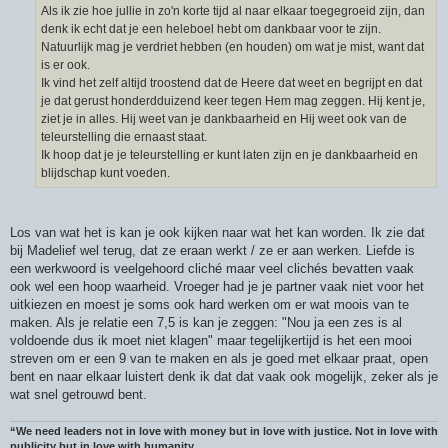
Als ik zie hoe jullie in zo'n korte tijd al naar elkaar toegegroeid zijn, dan
denk ik echt dat je een heleboel hebt om dankbaar voor te zijn.
Natuurlijk mag je verdriet hebben (en houden) om wat je mist, want dat
is er ook.
Ik vind het zelf altijd troostend dat de Heere dat weet en begrijpt en dat
je dat gerust honderdduizend keer tegen Hem mag zeggen. Hij kent je,
ziet je in alles. Hij weet van je dankbaarheid en Hij weet ook van de
teleurstelling die ernaast staat.
Ik hoop dat je je teleurstelling er kunt laten zijn en je dankbaarheid en
blijdschap kunt voeden.
Los van wat het is kan je ook kijken naar wat het kan worden. Ik zie dat
bij Madelief wel terug, dat ze eraan werkt / ze er aan werken. Liefde is
een werkwoord is veelgehoord cliché maar veel clichés bevatten vaak
ook wel een hoop waarheid. Vroeger had je je partner vaak niet voor het
uitkiezen en moest je soms ook hard werken om er wat moois van te
maken. Als je relatie een 7,5 is kan je zeggen: "Nou ja een zes is al
voldoende dus ik moet niet klagen" maar tegelijkertijd is het een mooi
streven om er een 9 van te maken en als je goed met elkaar praat, open
bent en naar elkaar luistert denk ik dat dat vaak ook mogelijk, zeker als je
wat snel getrouwd bent.
“We need leaders not in love with money but in love with justice. Not in love with
publicity but in love with humanity.