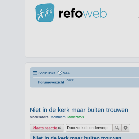
Snelle links
V&A
Zoek
Forumoverzicht
Niet in de kerk maar buiten trouwen
Moderators:
Memmem
,
Moderafo's
Plaats reactie
Niet in de kerk maar buiten trouwen