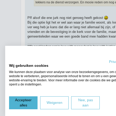
lekkers na de dienst verzorgen. En mooie reden om nog e
Pff alsof die ene jurk nog niet genoeg heeft gekost
Bij die optie ligt het er wel aan waar je familie woont, als
ver weg heb je kans dat die er lang niet allemaal bij zijn,
vrienden en de bevestiging in de kerk voor de familie, maar
gemeenteleden waar we een goede band mee hadden kwamen
“We need leaders not in love with money but in love with justice.
― Dr. Martin Luther King, Jr.”
Beric
Priv
Wij gebruiken cookies
Plaats reactie
We kunnen deze plaatsen voor analyse van onze bezoekersgegevens, om 
Terug naar “Relaties”
website te verbeteren, gepersonaliseerde inhoud te tonen en om u een gew
website-ervaring te bieden. Voor meer informatie over de cookies die we ge
opent u de instellingen.
WIE IS ER ONLINE
Gebruikers op dit forum: Geen geregistreerde gebruikers en 2 gasten
Accepteer
Nee, pas
Forumoverzicht
Weigeren
alles
aan