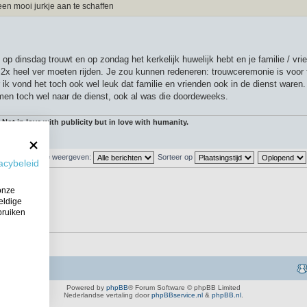
en mooi jurkje aan te schaffen
 ke op dinsdag trouwt en op zondag het kerkelijk huwelijk hebt en je familie / v
 of 2x heel ver moeten rijden. Je zou kunnen redeneren: trouwceremonie is voor 
 ik vond het toch ook wel leuk dat familie en vrienden ook in de dienst waren.
 toch wel naar de dienst, ook al was die doordeweeks.
 Not in love with publicity but in love with humanity.
hten van vorige weergeven:
Sorteer op
acybeleid
onze
eldige
bruiken
Powered by
phpBB
® Forum Software © phpBB Limited
Nederlandse vertaling door
phpBBservice.nl
&
phpBB.nl
.