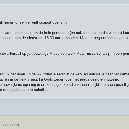
rk liggen of ze hier enthousiast over zijn
illen want alleen dan kan de hele gemeente (en ook de mensen die werken) k
n toegestaan de dienst om 15:00 uur te houden. Moet er nog om lachen als ik
ente allemaal op je trouwdag? Misschien wel? Maar misschiej zit jij in een g
zou ik dat doen. In de Rk trouw je eerst in de kerk en dan ga je naar het gem
aar en in de kerk vraagt hij Gods zegen over het reeds gesloten huwelijk
e huwelijksinzegening in de zondagse kerkdienst doen. Lijkt me supergezellig
n mooi jurkje aan te schaffen
gemeentehuis.