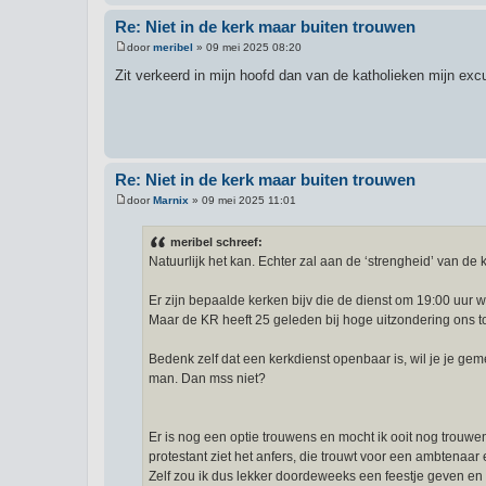
Re: Niet in de kerk maar buiten trouwen
door
meribel
»
09 mei 2025 08:20
B
e
Zit verkeerd in mijn hoofd dan van de katholieken mijn ex
r
i
c
h
t
Re: Niet in de kerk maar buiten trouwen
door
Marnix
»
09 mei 2025 11:01
B
e
r
meribel schreef:
i
Natuurlijk het kan. Echter zal aan de ‘strengheid’ van de k
c
h
t
Er zijn bepaalde kerken bijv die de dienst om 19:00 uu
Maar de KR heeft 25 geleden bij hoge uitzondering ons t
Bedenk zelf dat een kerkdienst openbaar is, wil je je ge
man. Dan mss niet?
Er is nog een optie trouwens en mocht ik ooit nog trouwen
protestant ziet het anfers, die trouwt voor een ambtenaar
Zelf zou ik dus lekker doordeweeks een feestje geven en