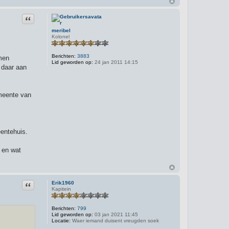
o
n
t
Citeer
a
c
meribel
t
Kolonel
e
e
r
Berichten:
3883
omen
L
Lid geworden op:
24 jan 2011 14:15
a
 daar aan
l
a
g
e
emeente van
eentehuis.
 en wat
Citeer
Erik1960
Kapitein
Berichten:
799
Lid geworden op:
03 jan 2021 11:45
Locatie:
Waer iemand duisent vreugden soek