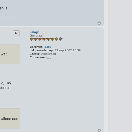
en is.
Citeer
Lalage
Generaal
Berichten:
8363
Lid geworden op:
13 sep 2002 15:39
Locatie:
Amersfoort
 wat
Contacteer:
C
o
n
t
a
c
bij het
t
e
ssenin
e
r
L
a
l
a
g
e
n alleen een