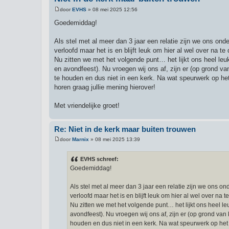
door
EVHS
»
08 mei 2025 12:56
B
e
Goedemiddag!
r
i
c
Als stel met al meer dan 3 jaar een relatie zijn we ons ond
h
verloofd maar het is en blijft leuk om hier al wel over na te
t
Nu zitten we met het volgende punt… het lijkt ons heel leu
en avondfeest). Nu vroegen wij ons af, zijn er (op grond v
te houden en dus niet in een kerk. Na wat speurwerk op het
horen graag jullie mening hierover!
Met vriendelijke groet!
Re: Niet in de kerk maar buiten trouwen
door
Marnix
»
08 mei 2025 13:39
B
e
r
EVHS schreef:
i
Goedemiddag!
c
h
t
Als stel met al meer dan 3 jaar een relatie zijn we ons o
verloofd maar het is en blijft leuk om hier al wel over na 
Nu zitten we met het volgende punt… het lijkt ons heel le
avondfeest). Nu vroegen wij ons af, zijn er (op grond va
houden en dus niet in een kerk. Na wat speurwerk op het 