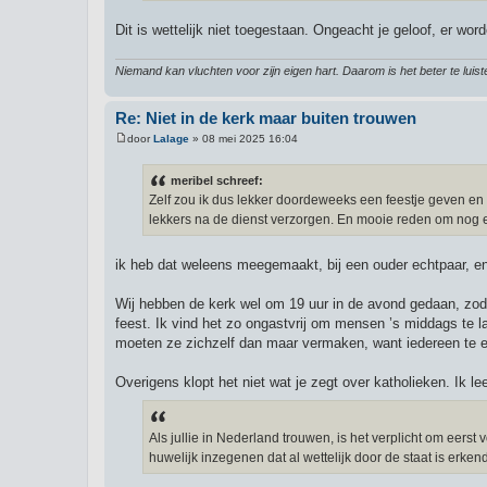
t
Dit is wettelijk niet toegestaan. Ongeacht je geloof, er wor
Niemand kan vluchten voor zijn eigen hart. Daarom is het beter te luis
Re: Niet in de kerk maar buiten trouwen
door
Lalage
»
08 mei 2025 16:04
B
e
r
meribel schreef:
i
Zelf zou ik dus lekker doordeweeks een feestje geven en
c
h
lekkers na de dienst verzorgen. En mooie reden om nog e
t
ik heb dat weleens meegemaakt, bij een ouder echtpaar, e
Wij hebben de kerk wel om 19 uur in de avond gedaan, zo
feest. Ik vind het zo ongastvrij om mensen ’s middags te 
moeten ze zichzelf dan maar vermaken, want iedereen te ete
Overigens klopt het niet wat je zegt over katholieken. Ik l
Als jullie in Nederland trouwen, is het verplicht om eers
huwelijk inzegenen dat al wettelijk door de staat is erkend