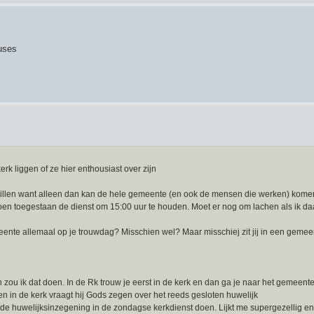
cuses
erk liggen of ze hier enthousiast over zijn
r willen want alleen dan kan de hele gemeente (en ook de mensen die werken) kome
oen toegestaan de dienst om 15:00 uur te houden. Moet er nog om lachen als ik d
meente allemaal op je trouwdag? Misschien wel? Maar misschiej zit jij in een geme
 zou ik dat doen. In de Rk trouw je eerst in de kerk en dan ga je naar het gemeent
 en in de kerk vraagt hij Gods zegen over het reeds gesloten huwelijk
 de huwelijksinzegening in de zondagse kerkdienst doen. Lijkt me supergezellig en