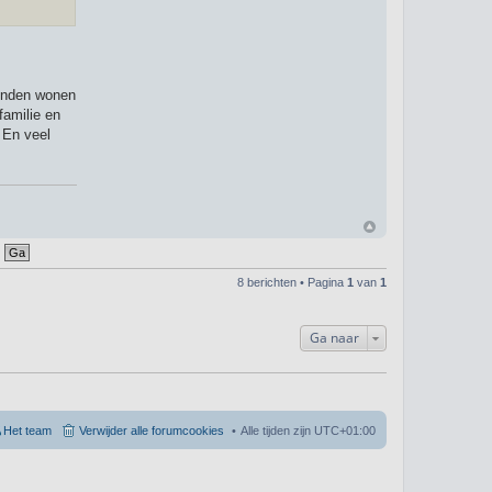
rienden wonen
familie en
 En veel
8 berichten • Pagina
1
van
1
Ga naar
Het team
Verwijder alle forumcookies
Alle tijden zijn
UTC+01:00