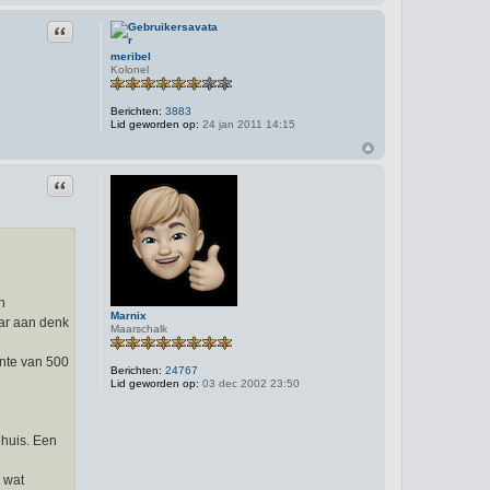
Citeer
meribel
Kolonel
Berichten:
3883
Lid geworden op:
24 jan 2011 14:15
Citeer
n
Marnix
aar aan denk
Maarschalk
ente van 500
Berichten:
24767
Lid geworden op:
03 dec 2002 23:50
ehuis. Een
 wat