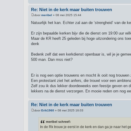
Re: Niet in de kerk maar buiten trouwen
door
meribel
»
08 mei 2025 15:44
B
e
Natuurlijk het kan. Echter zal aan de ‘strengheid’ van de ke
r
i
c
Er zijn bepaalde kerken bijv die de dienst om 19:00 uur w
h
Maar de KR heeft 25 geleden bij hoge uitzondering ons toe
t
denk
Bedenk zelf dat een kerkdienst openbaar is, wil je je geme
500 man. Dan mss niet?
Er is nog een optie trouwens en mocht ik ooit nog trouwen 
Een protestant ziet het anfers, die trouwt voor een ambten
Zelf zou ik dus lekker doordeweeks een feestje geven en d
lekkers na de dienst verzorgen. En mooie reden om nog ee
Re: Niet in de kerk maar buiten trouwen
door
Erik1960
»
08 mei 2025 16:03
B
e
r
meribel schreef:
i
In de Rk trouw je eerst in de kerk en dan ga je naar het 
c
h