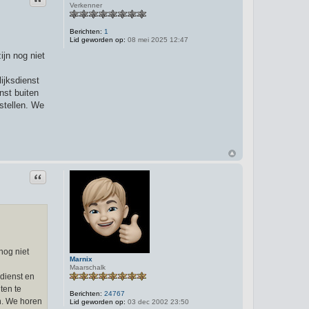
Verkenner
Berichten:
1
Lid geworden op:
08 mei 2025 12:47
ijn nog niet
ijksdienst
nst buiten
 stellen. We
Citeer
nog niet
Marnix
Maarschalk
sdienst en
ten te
Berichten:
24767
en. We horen
Lid geworden op:
03 dec 2002 23:50