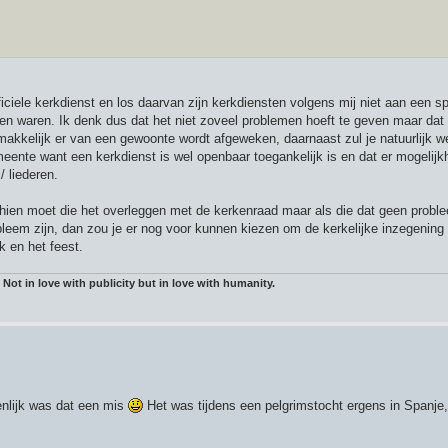
iciele kerkdienst en los daarvan zijn kerkdiensten volgens mij niet aan een sp
n waren. Ik denk dus dat het niet zoveel problemen hoeft te geven maar dat 
oe makkelijk er van een gewoonte wordt afgeweken, daarnaast zul je natuurlijk w
eente want een kerkdienst is wel openbaar toegankelijk is en dat er mogelijk
 liederen.
hien moet die het overleggen met de kerkenraad maar als die dat geen probl
bleem zijn, dan zou je er nog voor kunnen kiezen om de kerkelijke inzegening
k en het feest.
 Not in love with publicity but in love with humanity.
nlijk was dat een mis
Het was tijdens een pelgrimstocht ergens in Spanje, 