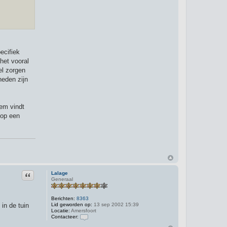
ecifiek
het vooral
el zorgen
heden zijn
eem vindt
 op een
Citeer
Lalage
Generaal
Berichten:
8363
in de tuin
Lid geworden op:
13 sep 2002 15:39
Locatie:
Amersfoort
Contacteer:
C