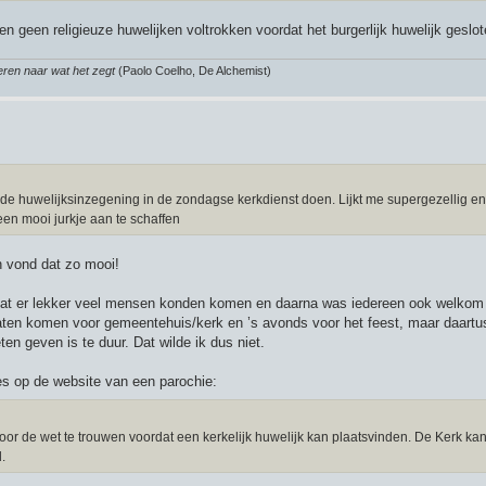
den geen religieuze huwelijken voltrokken voordat het burgerlijk huwelijk geslot
teren naar wat het zegt
(Paolo Coelho, De Alchemist)
 de huwelijksinzegening in de zondagse kerkdienst doen. Lijkt me supergezellig en
en mooi jurkje aan te schaffen
n vond dat zo mooi!
dat er lekker veel mensen konden komen en daarna was iedereen ook welkom 
laten komen voor gemeentehuis/kerk en ’s avonds voor het feest, maar daartu
n geven is te duur. Dat wilde ik dus niet.
ees op de website van een parochie:
t voor de wet te trouwen voordat een kerkelijk huwelijk kan plaatsvinden. De Kerk ka
.