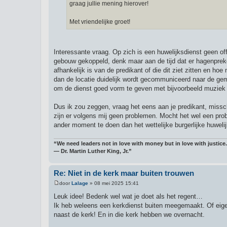
graag jullie mening hierover!
Met vriendelijke groet!
Interessante vraag. Op zich is een huwelijksdienst geen off
gebouw gekoppeld, denk maar aan de tijd dat er hagenpreke
afhankelijk is van de predikant of die dit ziet zitten en h
dan de locatie duidelijk wordt gecommuniceerd naar de gem
om de dienst goed vorm te geven met bijvoorbeeld muziek /
Dus ik zou zeggen, vraag het eens aan je predikant, missc
zijn er volgens mij geen problemen. Mocht het wel een pro
ander moment te doen dan het wettelijke burgerlijke huwelij
“We need leaders not in love with money but in love with justice.
― Dr. Martin Luther King, Jr.”
Re: Niet in de kerk maar buiten trouwen
door
Lalage
»
08 mei 2025 15:41
B
e
Leuk idee! Bedenk wel wat je doet als het regent…
r
Ik heb weleens een kerkdienst buiten meegemaakt. Of eige
i
c
naast de kerk! En in die kerk hebben we overnacht.
h
t