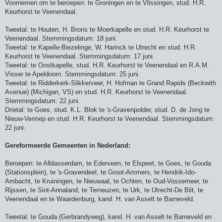
Voornemen om te beroepen: te Groningen en te Vlissingen, stud. H.R.
Keurhorst te Veenendaal.
Tweetal: te Houten, H. Brons te Moerkapelle en stud. H.R. Keurhorst te
Veenendaal. Stemmingsdatum: 18 juni.
Tweetal: te Kapelle-Biezelinge, W. Harinck te Utrecht en stud. H.R.
Keurhorst te Veenendaal. Stemmingsdatum: 17 juni.
Tweetal: te Oostkapelle, stud. H.R. Keurhorst te Veenendaal en R.A.M.
Visser te Apeldoorn. Stemmingsdatum: 25 juni.
Tweetal: te Ridderkerk-Slikkerveer, H. Hofman te Grand Rapids (Beckwith
Avenue) (Michigan, VS) en stud. H.R. Keurhorst te Veenendaal.
Stemmingsdatum: 22 juni.
Drietal: te Goes, stud. K.L. Blok te 's-Gravenpolder, stud. D. de Jong te
Nieuw-Vennep en stud. H.R. Keurhorst te Veenendaal. Stemmingsdatum:
22 juni.
Gereformeerde Gemeenten in Nederland:
Beroepen: te Alblasserdam, te Ederveen, te Elspeet, te Goes, te Gouda
(Stationsplein), te 's-Gravendeel, te Groot-Ammers, te Hendrik-Ido-
Ambacht, te Kruiningen, te Nieuwaal, te Ochten, te Oud-Vossemeer, te
Rijssen, te Sint-Annaland, te Terneuzen, te Urk, te Utrecht-De Bilt, te
Veenendaal en te Waardenburg, kand. H. van Asselt te Barneveld.
Tweetal: te Gouda (Gerbrandyweg), kand. H. van Asselt te Barneveld en