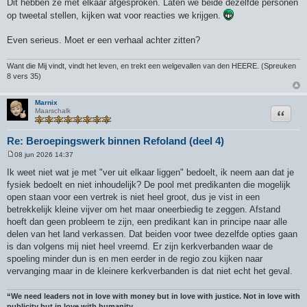
Dit hebben ze met elkaar afgesproken. Laten we beide dezelfde personen
op tweetal stellen, kijken wat voor reacties we krijgen.
Even serieus. Moet er een verhaal achter zitten?
Want die Mij vindt, vindt het leven, en trekt een welgevallen van den HEERE. (Spreuken
8 vers 35)
Marnix
Citeer
Maarschalk
Re: Beroepingswerk binnen Refoland (deel 4)
08 jun 2026 14:37
B
e
Ik weet niet wat je met "ver uit elkaar liggen" bedoelt, ik neem aan dat je
r
fysiek bedoelt en niet inhoudelijk? De pool met predikanten die mogelijk
i
c
open staan voor een vertrek is niet heel groot, dus je vist in een
h
betrekkelijk kleine vijver om het maar oneerbiedig te zeggen. Afstand
t
hoeft dan geen probleem te zijn, een predikant kan in principe naar alle
delen van het land verkassen. Dat beiden voor twee dezelfde opties gaan
is dan volgens mij niet heel vreemd. Er zijn kerkverbanden waar de
spoeling minder dun is en men eerder in de regio zou kijken naar
vervanging maar in de kleinere kerkverbanden is dat niet echt het geval.
“We need leaders not in love with money but in love with justice. Not in love with
publicity but in love with humanity.