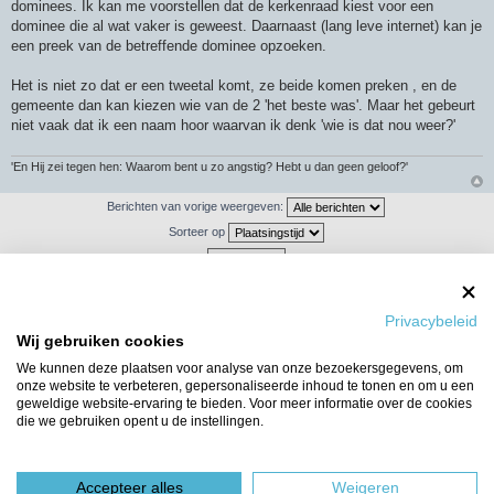
dominees. Ik kan me voorstellen dat de kerkenraad kiest voor een
dominee die al wat vaker is geweest. Daarnaast (lang leve internet) kan je
een preek van de betreffende dominee opzoeken.
Het is niet zo dat er een tweetal komt, ze beide komen preken , en de
gemeente dan kan kiezen wie van de 2 'het beste was'. Maar het gebeurt
niet vaak dat ik een naam hoor waarvan ik denk 'wie is dat nou weer?'
'En Hij zei tegen hen: Waarom bent u zo angstig? Hebt u dan geen geloof?'
Berichten van vorige weergeven:
Sorteer op
Plaats reactie
Privacybeleid
Wij gebruiken cookies
674 berichten
1
…
41
42
43
44
45
We kunnen deze plaatsen voor analyse van onze bezoekersgegevens, om
onze website te verbeteren, gepersonaliseerde inhoud te tonen en om u een
Ga naar
geweldige website-ervaring te bieden. Voor meer informatie over de cookies
die we gebruiken opent u de instellingen.
WIE IS ER ONLINE
Gebruikers op dit forum: Geen geregistreerde gebruikers en 23 gasten
Forumoverzicht
Het team
Accepteer alles
Weigeren