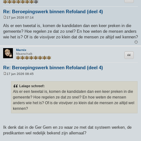
Re: Beroepingswerk binnen Refoland (deel 4)
17 jun 2026 07:14
B
e
Als er een tweetal is, komen de kandidaten dan een keer preken in die
r
gemeente? Hoe regelen ze dat zo snel? En hoe weten de mensen anders
i
c
wie het is? Of is de visvijver zo klein dat de mensen ze altijd wel kennen?
h
t
Marnix
Citeer
Maarschalk
Re: Beroepingswerk binnen Refoland (deel 4)
17 jun 2026 08:45
B
e
r
Lalage schreef:
i
Als er een tweetal is, komen de kandidaten dan een keer preken in die
c
h
gemeente? Hoe regelen ze dat zo snel? En hoe weten de mensen
t
anders wie het is? Of is de visvijver zo klein dat de mensen ze altijd wel
kennen?
Ik denk dat in de Ger Gem en zo waar ze met dat systeem werken, de
predikanten wel redelijk bekend zijn allemaal?