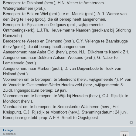
Beroepen: te Dirksland (herv.), H.N. Visser te Amsterdam-
Watergraafsmeer (prot.).
Beroepen: te Eck en Wiel (prot.) i.c.m. Maurik (prot.), A.R. Warnar-van
den Berg te Heeg (prot.), die dit beroep heeft aangenomen.
Beroepen: te Pijnacker en Delfgauw (prot., wijkgemeente
Ontmoetingskerk), L.J.Th. Heuvelman te Naarden (predikant bij Stichting
Ruimzicht).
Beroepen: te Weesp en Driemond (prot.), G.Y. Vellenga te Baambrugge
(herv./geref.), die dit beroep heeft aangenomen.
Aangenomen: naar Aalst Gld. (herv.), prop. N.L. Dijkdrent te Katwijk ZH.
Aangenomen: naar Dokkum-Aalsum-Wetsens (prot.), G. Naber te
Lemelerveld (prot.).
Aangenomen: naar Marken (prot.), D. van Duijvenbode te Hoek van
Holland (prot.).
Voornemen om te beroepen: te Sliedrecht (herv., wijkgemeente 4), P. van
de Voorde te Giessendam/Neder-Hardinxveld (herv., wijkgemeente 3:
Zuid). Ingangsdatum beroep: 19 juni.
Voornemen om te beroepen: te Wijk bij Heusden (herv.), C.J. Rijsdijk te
Montfoort (herv.).
Voordracht om te beroepen: te Serooskerke Walcheren (herv., Het
Kruispunt), C.J. Rijsdijk te Montfoort (herv.). Stemmingsdatum: 24 juni.
Beroepbaar gesteld: prop. A.F.H. Smelt te Oegstgeest.
Lalage
Citeer
Generaal