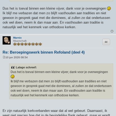
Dus het is toeval binnen een kleine vijver, dank voor je overwegingen
Ik blijf me verbazen dat men zo blijft vasthouden aan tradities en niet
gewoon in gesprek gaat met die dominees, al zullen ze dat ondertussen
ook wel doen, neem ik dan maar aan. En vasthouden aan traditie is
natuurlijk wel het kenmerk van orthodoxe kerken.
Marnix
Citeer
Maarschalk
Re: Beroepingswerk binnen Refoland (deel 4)
10 jun 2026 08:54
B
e
r
Lalage schreef:
i
Dus het is toeval binnen een kleine vijver, dank voor je overwegingen
c
h
t
Ik blijf me verbazen dat men zo blijft vasthouden aan tradities en niet
gewoon in gesprek gaat met die dominees, al zullen ze dat ondertussen
ook wel doen, neem ik dan maar aan. En vasthouden aan traditie is
natuurlijk wel het kenmerk van orthodoxe kerken.
Er zijn natuurlijk kerkverbanden waar dat al wel gebeurt. Daarnaast, ik
weet niet precies hoe dat in de bevindelijke flank gebeurt, maar er wordt