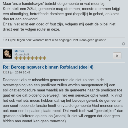
Maar 'onze handelswijze' betrekt de gemeente er wat meer bij.
Kerk stelt een 2/3tal, gemeente mag stemmen, meeste stemmen krijgt
een uitnodiging, betreffende dominee gaat (hopelijk) in gebed, en komt
dan tot een antwoord.
Er zal niet echt een goed of fout zijn, volgens mij geeft de bijbel niet
direct een 'te volgen route' in deze.
'En Hij zei tegen hen: Waarom bent u zo angstig? Hebt u dan geen geloof?'
Marnix
Citeer
Maarschalk
Re: Beroepingswerk binnen Refoland (deel 4)
13 jun 2026 16:43
B
e
Daarnaast zijn er misschien gemeenten die niet zo snel in de
r
overwegening van een predikant zullen worden meegenomen bij een
i
c
sollicitatieprocedure maar waarbij als de gemeente naar de predikant toe
h
gaat en die dat biddend overweegt, het een serieuze optie wordt. Ik vind
t
het ook wel iets moois hebben dat wij het beroepingswerk de gemeente
een soort roepende functie heeft en via die gemeente God mensen soms
ook naar een bepaalde plaats roept. Dat voelt toch wat "geestelijker" dan
gewoon solliciteren op een job (waarbij ik niet wil zeggen dat daar geen
bidden aan vooraf kan gaan trouwens)