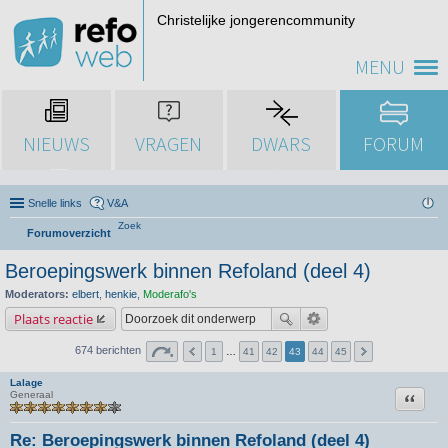
Christelijke jongerencommunity
MENU
NIEUWS
VRAGEN
DWARS
FORUM
Snelle links
V&A
Zoek
Forumoverzicht
Beroepingswerk binnen Refoland (deel 4)
Moderators:
elbert
,
henkie
,
Moderafo's
Plaats reactie
674 berichten
1
…
41
42
43
44
45
Lalage
Citeer
Generaal
Re: Beroepingswerk binnen Refoland (deel 4)