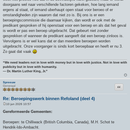
doorgaans wel naar verschillende factoren gekeken, hoe lang iemand
ergens al staat, of iemand uberhaupt open staat voor beroeo of er
omstandigheden zijn waarom dat niet zo is. Bij ons is er een
beroepingscommissie die daarnaar kijken, dan wordt er ook met de
predikant gesproken of hij openstaat voor een beroep en als dat het geval
is wordt er pas een beroep uitgebracht. Dat gebeurt niet zonder
gesprekken of wanneer de predikant aangeeft dat een beroep zinloos is.
Vervolgens is er wel kans dat er dan meerdere beroepen worden
uitgebracht. Onze voorganger is sinds kort beroepbaar en heeft er nu 3.
Zo gaat dat vaak
“We need leaders not in love with money but in love with justice. Not in love with
publicity but in love with humanity.
― Dr. Martin Luther King, Jr.”
Spreeuw
Citeer
Generaal
Re: Beroepingswerk binnen Refoland (deel 4)
10 jun 2026 10:57
B
e
Gereformeerde Gemeenten:
r
i
c
Beroepen: te Chilliwack (British Columbia, Canada), M.H. Schot te
h
Hendrik-Ido-Ambacht.
t