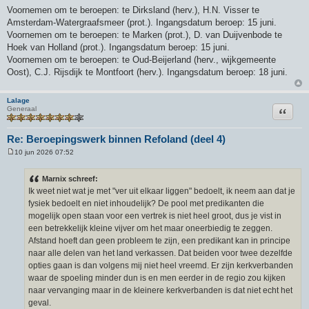
Voornemen om te beroepen: te Dirksland (herv.), H.N. Visser te
Amsterdam-Watergraafsmeer (prot.). Ingangsdatum beroep: 15 juni.
Voornemen om te beroepen: te Marken (prot.), D. van Duijvenbode te
Hoek van Holland (prot.). Ingangsdatum beroep: 15 juni.
Voornemen om te beroepen: te Oud-Beijerland (herv., wijkgemeente
Oost), C.J. Rijsdijk te Montfoort (herv.). Ingangsdatum beroep: 18 juni.
Lalage
Citeer
Generaal
Re: Beroepingswerk binnen Refoland (deel 4)
10 jun 2026 07:52
B
e
r
Marnix schreef:
i
Ik weet niet wat je met "ver uit elkaar liggen" bedoelt, ik neem aan dat je
c
h
fysiek bedoelt en niet inhoudelijk? De pool met predikanten die
t
mogelijk open staan voor een vertrek is niet heel groot, dus je vist in
een betrekkelijk kleine vijver om het maar oneerbiedig te zeggen.
Afstand hoeft dan geen probleem te zijn, een predikant kan in principe
naar alle delen van het land verkassen. Dat beiden voor twee dezelfde
opties gaan is dan volgens mij niet heel vreemd. Er zijn kerkverbanden
waar de spoeling minder dun is en men eerder in de regio zou kijken
naar vervanging maar in de kleinere kerkverbanden is dat niet echt het
geval.