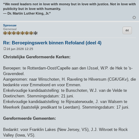
“We need leaders not in love with money but in love with justice. Not in love with
publicity but in love with humanity.
― Dr. Martin Luther King, Jr.”
Spreeuw
Citeer
Generaal
Re: Beroepingswerk binnen Refoland (deel 4)
16 jun 2026 12:25
B
e
Christelijke Gereformeerde Kerken:
r
i
c
Beroepen: te Rotterdam-Oost/Capelle aan den IJssel, W.P. de Hek te 's-
h
Gravendeel.
t
Aangenomen: naar Winschoten, H. Raveling te Hilversum (CGK/GKv), die
bedankte voor Emmeloord en voor Emmen.
Enkelvoudige kandidaatstelling: te Bunschoten, W.J. van de Velde te
Doetinchem. Stemmingsdatum: 21 juni.
Enkelvoudige kandidaatstelling: te Rijnsaterwoude, J. van Walsem te
Meerkerk (laatstelijk predikant te Leerdam). Stemmingsdatum: 17 juni.
Gereformeerde Gemeenten:
Bedankt: voor Franklin Lakes (New Jersey, VS), J.J. Witvoet te Rock
Valley (Iowa, VS).