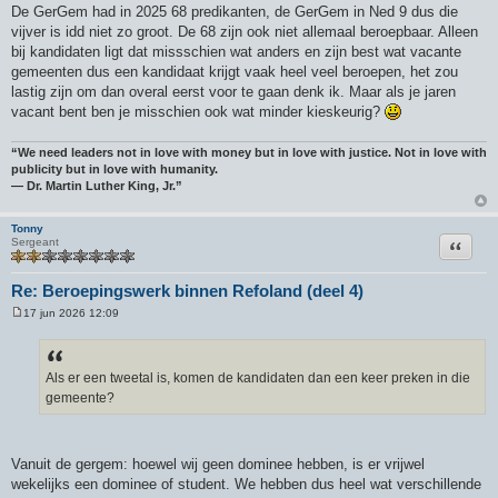
De GerGem had in 2025 68 predikanten, de GerGem in Ned 9 dus die
vijver is idd niet zo groot. De 68 zijn ook niet allemaal beroepbaar. Alleen
bij kandidaten ligt dat missschien wat anders en zijn best wat vacante
gemeenten dus een kandidaat krijgt vaak heel veel beroepen, het zou
lastig zijn om dan overal eerst voor te gaan denk ik. Maar als je jaren
vacant bent ben je misschien ook wat minder kieskeurig?
“We need leaders not in love with money but in love with justice. Not in love with
publicity but in love with humanity.
― Dr. Martin Luther King, Jr.”
Tonny
Citeer
Sergeant
Re: Beroepingswerk binnen Refoland (deel 4)
17 jun 2026 12:09
B
e
r
i
c
Als er een tweetal is, komen de kandidaten dan een keer preken in die
h
gemeente?
t
Vanuit de gergem: hoewel wij geen dominee hebben, is er vrijwel
wekelijks een dominee of student. We hebben dus heel wat verschillende