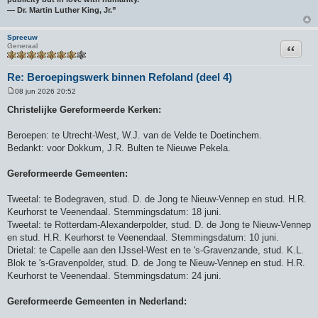
― Dr. Martin Luther King, Jr.”
Spreeuw
Citeer
Generaal
Re: Beroepingswerk binnen Refoland (deel 4)
08 jun 2026 20:52
B
e
Christelijke Gereformeerde Kerken:
r
i
c
Beroepen: te Utrecht-West, W.J. van de Velde te Doetinchem.
h
Bedankt: voor Dokkum, J.R. Bulten te Nieuwe Pekela.
t
Gereformeerde Gemeenten:
Tweetal: te Bodegraven, stud. D. de Jong te Nieuw-Vennep en stud. H.R.
Keurhorst te Veenendaal. Stemmingsdatum: 18 juni.
Tweetal: te Rotterdam-Alexanderpolder, stud. D. de Jong te Nieuw-Vennep
en stud. H.R. Keurhorst te Veenendaal. Stemmingsdatum: 10 juni.
Drietal: te Capelle aan den IJssel-West en te 's-Gravenzande, stud. K.L.
Blok te 's-Gravenpolder, stud. D. de Jong te Nieuw-Vennep en stud. H.R.
Keurhorst te Veenendaal. Stemmingsdatum: 24 juni.
Gereformeerde Gemeenten in Nederland: