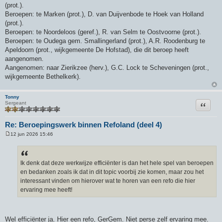
(prot.).
Beroepen: te Marken (prot.), D. van Duijvenbode te Hoek van Holland
(prot.).
Beroepen: te Noordeloos (geref.), R. van Selm te Oostvoorne (prot.).
Beroepen: te Oudega gem. Smallingerland (prot.), A.R. Roodenburg te
Apeldoorn (prot., wijkgemeente De Hofstad), die dit beroep heeft
aangenomen.
Aangenomen: naar Zierikzee (herv.), G.C. Lock te Scheveningen (prot.,
wijkgemeente Bethelkerk).
Tonny
Citeer
Sergeant
Re: Beroepingswerk binnen Refoland (deel 4)
12 jun 2026 15:46
B
e
r
i
c
Ik denk dat deze werkwijze efficiënter is dan het hele spel van beroepen
h
en bedanken zoals ik dat in dit topic voorbij zie komen, maar zou het
t
interessant vinden om hierover wat te horen van een refo die hier
ervaring mee heeft!
Wel efficiënter ja. Hier een refo, GerGem. Niet perse zelf ervaring mee.