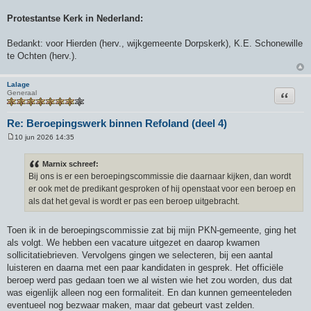
Protestantse Kerk in Nederland:
Bedankt: voor Hierden (herv., wijkgemeente Dorpskerk), K.E. Schonewille
te Ochten (herv.).
Lalage
Citeer
Generaal
Re: Beroepingswerk binnen Refoland (deel 4)
10 jun 2026 14:35
B
e
r
Marnix schreef:
i
Bij ons is er een beroepingscommissie die daarnaar kijken, dan wordt
c
h
er ook met de predikant gesproken of hij openstaat voor een beroep en
t
als dat het geval is wordt er pas een beroep uitgebracht.
Toen ik in de beroepingscommissie zat bij mijn PKN-gemeente, ging het
als volgt. We hebben een vacature uitgezet en daarop kwamen
sollicitatiebrieven. Vervolgens gingen we selecteren, bij een aantal
luisteren en daarna met een paar kandidaten in gesprek. Het officiële
beroep werd pas gedaan toen we al wisten wie het zou worden, dus dat
was eigenlijk alleen nog een formaliteit. En dan kunnen gemeenteleden
eventueel nog bezwaar maken, maar dat gebeurt vast zelden.