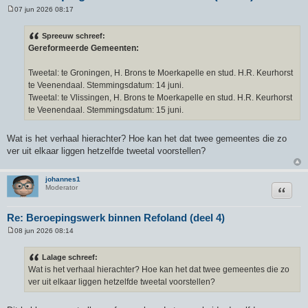
07 jun 2026 08:17
B
e
r
Spreeuw schreef:
i
Gereformeerde Gemeenten:
c
h
t
Tweetal: te Groningen, H. Brons te Moerkapelle en stud. H.R. Keurhorst
te Veenendaal. Stemmingsdatum: 14 juni.
Tweetal: te Vlissingen, H. Brons te Moerkapelle en stud. H.R. Keurhorst
te Veenendaal. Stemmingsdatum: 15 juni.
Wat is het verhaal hierachter? Hoe kan het dat twee gemeentes die zo
ver uit elkaar liggen hetzelfde tweetal voorstellen?
johannes1
Citeer
Moderator
Re: Beroepingswerk binnen Refoland (deel 4)
08 jun 2026 08:14
B
e
r
Lalage schreef:
i
Wat is het verhaal hierachter? Hoe kan het dat twee gemeentes die zo
c
h
ver uit elkaar liggen hetzelfde tweetal voorstellen?
t