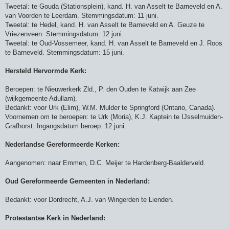
Tweetal: te Gouda (Stationsplein), kand. H. van Asselt te Barneveld en A.
van Voorden te Leerdam. Stemmingsdatum: 11 juni.
Tweetal: te Hedel, kand. H. van Asselt te Barneveld en A. Geuze te
Vriezenveen. Stemmingsdatum: 12 juni.
Tweetal: te Oud-Vossemeer, kand. H. van Asselt te Barneveld en J. Roos
te Barneveld. Stemmingsdatum: 15 juni.
Hersteld Hervormde Kerk:
Beroepen: te Nieuwerkerk Zld., P. den Ouden te Katwijk aan Zee
(wijkgemeente Adullam).
Bedankt: voor Urk (Elim), W.M. Mulder te Springford (Ontario, Canada).
Voornemen om te beroepen: te Urk (Moria), K.J. Kaptein te IJsselmuiden-
Grafhorst. Ingangsdatum beroep: 12 juni.
Nederlandse Gereformeerde Kerken:
Aangenomen: naar Emmen, D.C. Meijer te Hardenberg-Baalderveld.
Oud Gereformeerde Gemeenten in Nederland:
Bedankt: voor Dordrecht, A.J. van Wingerden te Lienden.
Protestantse Kerk in Nederland: