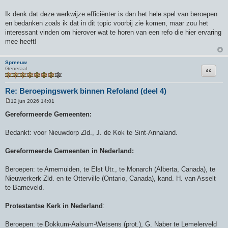
Ik denk dat deze werkwijze efficiënter is dan het hele spel van beroepen
en bedanken zoals ik dat in dit topic voorbij zie komen, maar zou het
interessant vinden om hierover wat te horen van een refo die hier ervaring
mee heeft!
Spreeuw
Citeer
Generaal
Re: Beroepingswerk binnen Refoland (deel 4)
12 jun 2026 14:01
B
e
Gereformeerde Gemeenten:
r
i
c
Bedankt: voor Nieuwdorp Zld., J. de Kok te Sint-Annaland.
h
t
Gereformeerde Gemeenten in Nederland:
Beroepen: te Arnemuiden, te Elst Utr., te Monarch (Alberta, Canada), te
Nieuwerkerk Zld. en te Otterville (Ontario, Canada), kand. H. van Asselt
te Barneveld.
Protestantse Kerk in Nederland
:
Beroepen: te Dokkum-Aalsum-Wetsens (prot.), G. Naber te Lemelerveld