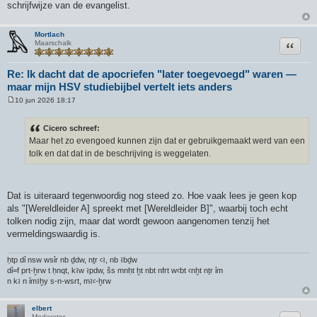
schrijfwijze van de evangelist.
Mortlach
Citeer
Maarschalk
Re: Ik dacht dat de apocriefen "later toegevoegd" waren —
maar mijn HSV studiebijbel vertelt iets anders
10 jun 2026 18:17
B
e
r
Cicero schreef:
i
Maar het zo evengoed kunnen zijn dat er gebruikgemaakt werd van een
c
h
tolk en dat dat in de beschrijving is weggelaten.
t
Dat is uiteraard tegenwoordig nog steed zo. Hoe vaak lees je geen kop
als "[Wereldleider A] spreekt met [Wereldleider B]", waarbij toch echt
tolken nodig zijn, maar dat wordt gewoon aangenomen tenzij het
vermeldingswaardig is.
ḥtp dỉ nsw wsỉr nb ḏdw, nṯr ꜥꜣ, nb ꜣbḏw
dỉ=f prt-ḫrw t ḥnqt, kꜣw ꜣpdw, šs mnḥt ḫt nbt nfrt wꜥbt ꜥnḫt nṯr ỉm
n kꜣ n ỉmꜣḫy s-n-wsrt, mꜣꜥ-ḫrw
elbert
Moderator