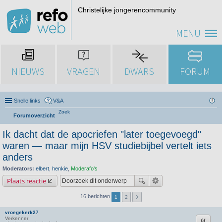
Christelijke jongerencommunity
MENU
NIEUWS
VRAGEN
DWARS
FORUM
Snelle links
V&A
Zoek
Forumoverzicht
Ik dacht dat de apocriefen "later toegevoegd"
waren — maar mijn HSV studiebijbel vertelt iets
anders
Moderators:
elbert
,
henkie
,
Moderafo's
Plaats reactie
16 berichten
1
2
vroegekerk27
Citeer
Verkenner