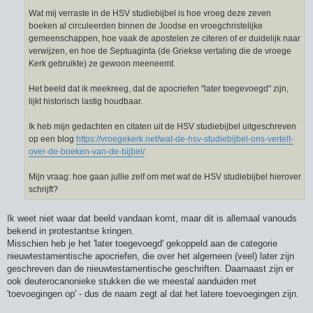
Wat mij verraste in de HSV studiebijbel is hoe vroeg deze zeven
boeken al circuleerden binnen de Joodse en vroegchristelijke
gemeenschappen, hoe vaak de apostelen ze citeren of er duidelijk naar
verwijzen, en hoe de Septuaginta (de Griekse vertaling die de vroege
Kerk gebruikte) ze gewoon meeneemt.
Het beeld dat ik meekreeg, dat de apocriefen "later toegevoegd" zijn,
lijkt historisch lastig houdbaar.
Ik heb mijn gedachten en citaten uit de HSV studiebijbel uitgeschreven
op een blog
https://vroegekerk.net/wat-de-hsv-studiebijbel-ons-vertelt-
over-de-boeken-van-de-bijbel/
Mijn vraag: hoe gaan jullie zelf om met wat de HSV studiebijbel hierover
schrijft?
Ik weet niet waar dat beeld vandaan komt, maar dit is allemaal vanouds
bekend in protestantse kringen.
Misschien heb je het 'later toegevoegd' gekoppeld aan de categorie
nieuwtestamentische apocriefen, die over het algemeen (veel) later zijn
geschreven dan de nieuwtestamentische geschriften. Daarnaast zijn er
ook deuterocanonieke stukken die we meestal aanduiden met
'toevoegingen op' - dus de naam zegt al dat het latere toevoegingen zijn.