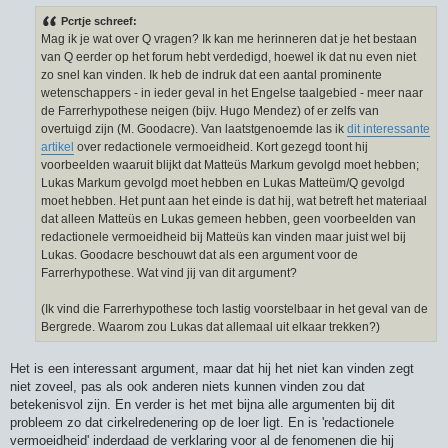
e
r
Pcrtje schreef:
i
Mag ik je wat over Q vragen? Ik kan me herinneren dat je het bestaan
c
h
van Q eerder op het forum hebt verdedigd, hoewel ik dat nu even niet
t
zo snel kan vinden. Ik heb de indruk dat een aantal prominente
wetenschappers - in ieder geval in het Engelse taalgebied - meer naar
de Farrerhypothese neigen (bijv. Hugo Mendez) of er zelfs van
overtuigd zijn (M. Goodacre). Van laatstgenoemde las ik
dit interessante
artikel
over redactionele vermoeidheid. Kort gezegd toont hij
voorbeelden waaruit blijkt dat Matteüs Markum gevolgd moet hebben;
Lukas Markum gevolgd moet hebben en Lukas Matteüm/Q gevolgd
moet hebben. Het punt aan het einde is dat hij, wat betreft het materiaal
dat alleen Matteüs en Lukas gemeen hebben, geen voorbeelden van
redactionele vermoeidheid bij Matteüs kan vinden maar juist wel bij
Lukas. Goodacre beschouwt dat als een argument voor de
Farrerhypothese. Wat vind jij van dit argument?
(Ik vind die Farrerhypothese toch lastig voorstelbaar in het geval van de
Bergrede. Waarom zou Lukas dat allemaal uit elkaar trekken?)
Het is een interessant argument, maar dat hij het niet kan vinden zegt
niet zoveel, pas als ook anderen niets kunnen vinden zou dat
betekenisvol zijn. En verder is het met bijna alle argumenten bij dit
probleem zo dat cirkelredenering op de loer ligt. En is 'redactionele
vermoeidheid' inderdaad de verklaring voor al de fenomenen die hij