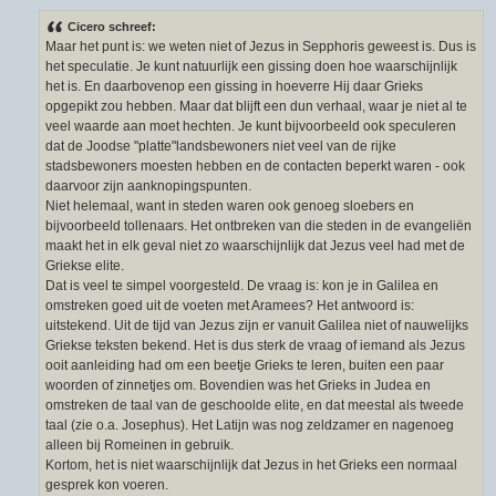
Cicero schreef:
Maar het punt is: we weten niet of Jezus in Sepphoris geweest is. Dus is
het speculatie. Je kunt natuurlijk een gissing doen hoe waarschijnlijk
het is. En daarbovenop een gissing in hoeverre Hij daar Grieks
opgepikt zou hebben. Maar dat blijft een dun verhaal, waar je niet al te
veel waarde aan moet hechten. Je kunt bijvoorbeeld ook speculeren
dat de Joodse "platte"landsbewoners niet veel van de rijke
stadsbewoners moesten hebben en de contacten beperkt waren - ook
daarvoor zijn aanknopingspunten.
Niet helemaal, want in steden waren ook genoeg sloebers en
bijvoorbeeld tollenaars. Het ontbreken van die steden in de evangeliën
maakt het in elk geval niet zo waarschijnlijk dat Jezus veel had met de
Griekse elite.
Dat is veel te simpel voorgesteld. De vraag is: kon je in Galilea en
omstreken goed uit de voeten met Aramees? Het antwoord is:
uitstekend. Uit de tijd van Jezus zijn er vanuit Galilea niet of nauwelijks
Griekse teksten bekend. Het is dus sterk de vraag of iemand als Jezus
ooit aanleiding had om een beetje Grieks te leren, buiten een paar
woorden of zinnetjes om. Bovendien was het Grieks in Judea en
omstreken de taal van de geschoolde elite, en dat meestal als tweede
taal (zie o.a. Josephus). Het Latijn was nog zeldzamer en nagenoeg
alleen bij Romeinen in gebruik.
Kortom, het is niet waarschijnlijk dat Jezus in het Grieks een normaal
gesprek kon voeren.