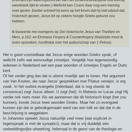
weerklank lijkt te vinden.) Wellicht kan Cicero daar nog een mening
over geven. Eerder schreef hij eens op het forum dat hij niet uitsluit dat,
historisch gezien, Jezus tot op zekere hoogte Grieks gekund zou
hebben.
Ik baseerde me overigens op
Der historische Jesus
van Theißen en
Merz, p.162; en Ehrmans
Forgery & Counterforgery
(bladzijde moet ik
even opzoeken, hoofdstuk over het auteurschap van 1 Petrus).
Het is goed voorstelbaar dat Jezus enige woorden Grieks sprak, of
wellicht zelfs wat eenvoudige zinnetjes. Vergelijk hoe tegenwoordig
iedereen in Nederland wel een paar woorden of zinnetjes Engels en Duits
kent.
Of het verder ging dan dat is uiterst moeilijk aan te tonen. Het argument
van Van Kooten, die naar Jezus' gesprekken met Pilatus verwijst, is erg
zwak. In het oudste evangelie (inderdaad, dat is nog steeds de
consensus) zegt Jezus alleen: U zegt (het). In Matteüs en Lucas zegt Hij
verder ook niets meer. Als we aannemen dat dit historisch klopt (het zou
kunnen), kende Jezus twee woorden Grieks. Maar het zo evengoed
kunnen zijn dat er gebruikgemaakt werd van een tolk en dat dat in de
beschrijving is weggelaten.
In Johannes spreekt Jezus natuurlijk veel meer (wat expliciet in
tegenspraak is met de synoptici), maar dat is vrij duidelijk een
verbeeldingsrijke uitwerking, helemaal in de geest van de theologie en