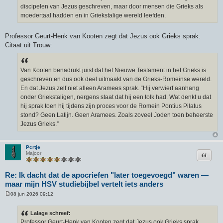
discipelen van Jezus geschreven, maar door mensen die Grieks als
moedertaal hadden en in Griekstalige wereld leefden.
Professor Geurt-Henk van Kooten zegt dat Jezus ook Grieks sprak.
Citaat uit Trouw:
Van Kooten benadrukt juist dat het Nieuwe Testament in het Grieks is
geschreven en dus ook deel uitmaakt van de Grieks-Romeinse wereld.
En dat Jezus zelf niet alleen Aramees sprak. “Hij verwierf aanhang
onder Griekstaligen, nergens staat dat hij een tolk had. Wat denkt u dat
hij sprak toen hij tijdens zijn proces voor de Romein Pontius Pilatus
stond? Geen Latijn. Geen Aramees. Zoals zoveel Joden toen beheerste
Jezus Grieks.”
Pcrtje
Citeer
Majoor
Re: Ik dacht dat de apocriefen "later toegevoegd" waren —
maar mijn HSV studiebijbel vertelt iets anders
08 jun 2026 09:12
B
e
r
Lalage schreef:
i
Professor Geurt-Henk van Kooten zegt dat Jezus ook Grieks sprak.
c