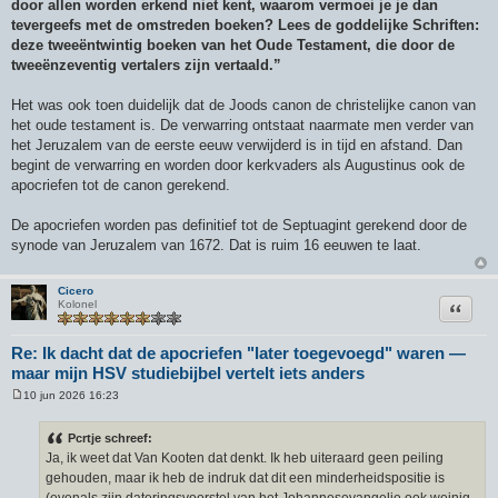
door allen worden erkend niet kent, waarom vermoei je je dan
tevergeefs met de omstreden boeken? Lees de goddelijke Schriften:
deze tweeëntwintig boeken van het Oude Testament, die door de
tweeënzeventig vertalers zijn vertaald.”
Het was ook toen duidelijk dat de Joods canon de christelijke canon van
het oude testament is. De verwarring ontstaat naarmate men verder van
het Jeruzalem van de eerste eeuw verwijderd is in tijd en afstand. Dan
begint de verwarring en worden door kerkvaders als Augustinus ook de
apocriefen tot de canon gerekend.
De apocriefen worden pas definitief tot de Septuagint gerekend door de
synode van Jeruzalem van 1672. Dat is ruim 16 eeuwen te laat.
Cicero
Citeer
Kolonel
Re: Ik dacht dat de apocriefen "later toegevoegd" waren —
maar mijn HSV studiebijbel vertelt iets anders
10 jun 2026 16:23
B
e
r
Pcrtje schreef:
i
Ja, ik weet dat Van Kooten dat denkt. Ik heb uiteraard geen peiling
c
h
gehouden, maar ik heb de indruk dat dit een minderheidspositie is
t
(evenals zijn dateringsvoorstel van het Johannesevangelie ook weinig