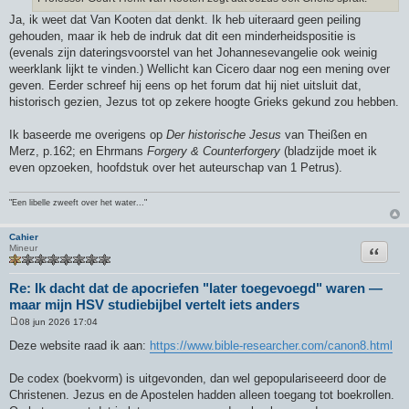
h
Ja, ik weet dat Van Kooten dat denkt. Ik heb uiteraard geen peiling
t
gehouden, maar ik heb de indruk dat dit een minderheidspositie is
(evenals zijn dateringsvoorstel van het Johannesevangelie ook weinig
weerklank lijkt te vinden.) Wellicht kan Cicero daar nog een mening over
geven. Eerder schreef hij eens op het forum dat hij niet uitsluit dat,
historisch gezien, Jezus tot op zekere hoogte Grieks gekund zou hebben.
Ik baseerde me overigens op
Der historische Jesus
van Theißen en
Merz, p.162; en Ehrmans
Forgery & Counterforgery
(bladzijde moet ik
even opzoeken, hoofdstuk over het auteurschap van 1 Petrus).
"Een libelle zweeft over het water..."
Cahier
Citeer
Mineur
Re: Ik dacht dat de apocriefen "later toegevoegd" waren —
maar mijn HSV studiebijbel vertelt iets anders
08 jun 2026 17:04
B
e
Deze website raad ik aan:
https://www.bible-researcher.com/canon8.html
r
i
c
De codex (boekvorm) is uitgevonden, dan wel gepopulariseeerd door de
h
Christenen. Jezus en de Apostelen hadden alleen toegang tot boekrollen.
t