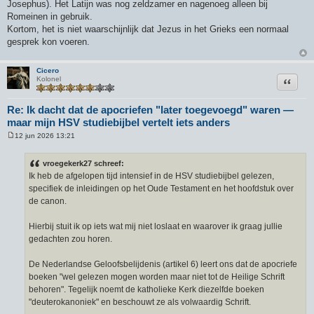
Josephus). Het Latijn was nog zeldzamer en nagenoeg alleen bij
Romeinen in gebruik.
Kortom, het is niet waarschijnlijk dat Jezus in het Grieks een normaal
gesprek kon voeren.
Cicero
Citeer
Kolonel
Re: Ik dacht dat de apocriefen "later toegevoegd" waren —
maar mijn HSV studiebijbel vertelt iets anders
12 jun 2026 13:21
B
e
r
vroegekerk27 schreef:
i
Ik heb de afgelopen tijd intensief in de HSV studiebijbel gelezen,
c
h
specifiek de inleidingen op het Oude Testament en het hoofdstuk over
t
de canon.
Hierbij stuit ik op iets wat mij niet loslaat en waarover ik graag jullie
gedachten zou horen.
De Nederlandse Geloofsbelijdenis (artikel 6) leert ons dat de apocriefe
boeken "wel gelezen mogen worden maar niet tot de Heilige Schrift
behoren". Tegelijk noemt de katholieke Kerk diezelfde boeken
"deuterokanoniek" en beschouwt ze als volwaardig Schrift.