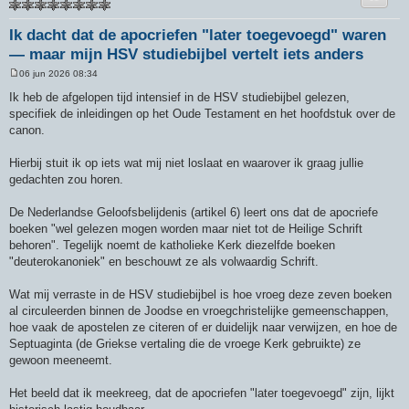
Ik dacht dat de apocriefen "later toegevoegd" waren
— maar mijn HSV studiebijbel vertelt iets anders
06 jun 2026 08:34
B
e
Ik heb de afgelopen tijd intensief in de HSV studiebijbel gelezen,
r
specifiek de inleidingen op het Oude Testament en het hoofdstuk over de
i
c
canon.
h
t
Hierbij stuit ik op iets wat mij niet loslaat en waarover ik graag jullie
gedachten zou horen.
De Nederlandse Geloofsbelijdenis (artikel 6) leert ons dat de apocriefe
boeken "wel gelezen mogen worden maar niet tot de Heilige Schrift
behoren". Tegelijk noemt de katholieke Kerk diezelfde boeken
"deuterokanoniek" en beschouwt ze als volwaardig Schrift.
Wat mij verraste in de HSV studiebijbel is hoe vroeg deze zeven boeken
al circuleerden binnen de Joodse en vroegchristelijke gemeenschappen,
hoe vaak de apostelen ze citeren of er duidelijk naar verwijzen, en hoe de
Septuaginta (de Griekse vertaling die de vroege Kerk gebruikte) ze
gewoon meeneemt.
Het beeld dat ik meekreeg, dat de apocriefen "later toegevoegd" zijn, lijkt