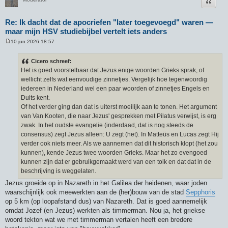
Citeer
Re: Ik dacht dat de apocriefen "later toegevoegd" waren —
maar mijn HSV studiebijbel vertelt iets anders
10 jun 2026 18:57
B
e
r
Cicero schreef:
i
Het is goed voorstelbaar dat Jezus enige woorden Grieks sprak, of
c
h
wellicht zelfs wat eenvoudige zinnetjes. Vergelijk hoe tegenwoordig
t
iedereen in Nederland wel een paar woorden of zinnetjes Engels en
Duits kent.
Of het verder ging dan dat is uiterst moeilijk aan te tonen. Het argument
van Van Kooten, die naar Jezus' gesprekken met Pilatus verwijst, is erg
zwak. In het oudste evangelie (inderdaad, dat is nog steeds de
consensus) zegt Jezus alleen: U zegt (het). In Matteüs en Lucas zegt Hij
verder ook niets meer. Als we aannemen dat dit historisch klopt (het zou
kunnen), kende Jezus twee woorden Grieks. Maar het zo evengoed
kunnen zijn dat er gebruikgemaakt werd van een tolk en dat dat in de
beschrijving is weggelaten.
Jezus groeide op in Nazareth in het Galilea der heidenen, waar joden
waarschijnlijk ook meewerkten aan de (her)bouw van de stad
Sepphoris
op 5 km (op loopafstand dus) van Nazareth. Dat is goed aannemelijk
omdat Jozef (en Jezus) werkten als timmerman. Nou ja, het griekse
woord tekton wat we met timmerman vertalen heeft een bredere