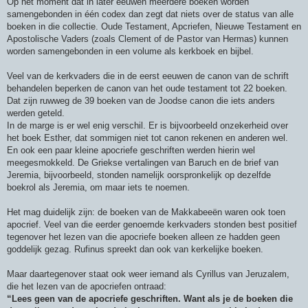
Op het moment dat in later eeuwen meerdere boeken worden
samengebonden in één codex dan zegt dat niets over de status van alle
boeken in die collectie. Oude Testament, Apcriefen, Nieuwe Testament en
Apostolische Vaders (zoals Clement of de Pastor van Hermas) kunnen
worden samengebonden in een volume als kerkboek en bijbel.
Veel van de kerkvaders die in de eerst eeuwen de canon van de schrift
behandelen beperken de canon van het oude testament tot 22 boeken.
Dat zijn ruwweg de 39 boeken van de Joodse canon die iets anders
werden geteld.
In de marge is er wel enig verschil. Er is bijvoorbeeld onzekerheid over
het boek Esther, dat sommigen niet tot canon rekenen en anderen wel.
En ook een paar kleine apocriefe geschriften werden hierin wel
meegesmokkeld. De Griekse vertalingen van Baruch en de brief van
Jeremia, bijvoorbeeld, stonden namelijk oorspronkelijk op dezelfde
boekrol als Jeremia, om maar iets te noemen.
Het mag duidelijk zijn: de boeken van de Makkabeeën waren ook toen
apocrief. Veel van die eerder genoemde kerkvaders stonden best positief
tegenover het lezen van die apocriefe boeken alleen ze hadden geen
goddelijk gezag. Rufinus spreekt dan ook van kerkelijke boeken.
Maar daartegenover staat ook weer iemand als Cyrillus van Jeruzalem,
die het lezen van de apocriefen ontraad:
“Lees geen van de apocriefe geschriften. Want als je de boeken die