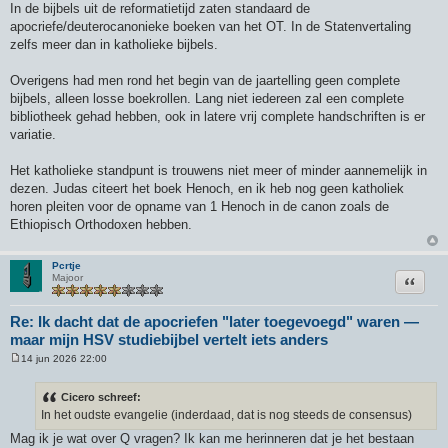
In de bijbels uit de reformatietijd zaten standaard de
apocriefe/deuterocanonieke boeken van het OT. In de Statenvertaling
zelfs meer dan in katholieke bijbels.
Overigens had men rond het begin van de jaartelling geen complete
bijbels, alleen losse boekrollen. Lang niet iedereen zal een complete
bibliotheek gehad hebben, ook in latere vrij complete handschriften is er
variatie.
Het katholieke standpunt is trouwens niet meer of minder aannemelijk in
dezen. Judas citeert het boek Henoch, en ik heb nog geen katholiek
horen pleiten voor de opname van 1 Henoch in de canon zoals de
Ethiopisch Orthodoxen hebben.
Pcrtje
Citeer
Majoor
Re: Ik dacht dat de apocriefen "later toegevoegd" waren —
maar mijn HSV studiebijbel vertelt iets anders
14 jun 2026 22:00
B
e
r
Cicero schreef:
i
In het oudste evangelie (inderdaad, dat is nog steeds de consensus)
c
h
Mag ik je wat over Q vragen? Ik kan me herinneren dat je het bestaan
t