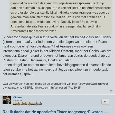
gaan dat de mensen daar een woordje Aramees spraken. Denk bijv.
aan een eliteman als Josephus, die zelf het liefst in het Aramees schreef
en professionele assistentie bij zijn Grieks kreeg. Aramees was voor de
gewone man een internationale taal en Jezus kon met Aramees dus
prima terecht in de wijde omgeving. Dat bijv in de 18e eeuw in
Amsterdam de elite Frans sprak wil niet zeggen dat Jantje Smit in
Amsterdam Frans moest spreken.
Ik hoef toch hopelijk hier niet te vertellen dat het koine-Grieks het Engels
(internationale taal voor iedereen) van die dagen was en niet het Frans
(taal voor de elite) van die dagen? Het Aramees was ook een
internationale taal (zeker in het Midden-Oosten), maar het Grieks was dat
evenzeer. Daarom stond er boven het kruis van Jezus de boodschap van
Pilatus in 3 talen: Hebreeuws, Grieks en Latijn.
In een dergelijke context met allerlei bevolkingsgroepen die verschillende
talen spraken, is het aannemelijk dat Jezus niet alleen zijn moedertaal,
het Aramees, sprak.
Laat de woorden van mijn mond en de overdenking van mijn hart welgevallig zijn voor
Uw aangezicht, HEERE, mijn rots en mijn Verlosser! (Ps. 19:15)
Cicero
Citeer
Kolonel
Re: Ik dacht dat de apocriefen "later toegevoegd" waren —