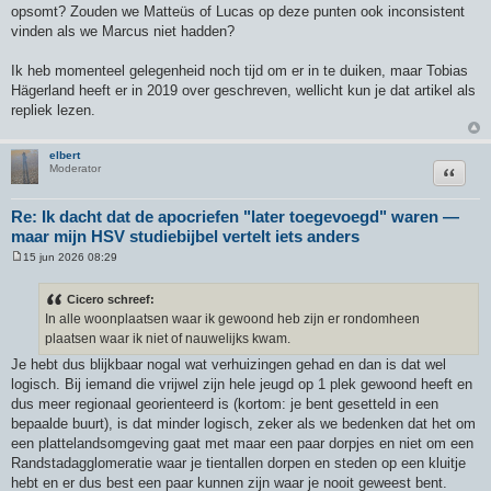
opsomt? Zouden we Matteüs of Lucas op deze punten ook inconsistent
vinden als we Marcus niet hadden?
Ik heb momenteel gelegenheid noch tijd om er in te duiken, maar Tobias
Hägerland heeft er in 2019 over geschreven, wellicht kun je dat artikel als
repliek lezen.
elbert
Citeer
Moderator
Re: Ik dacht dat de apocriefen "later toegevoegd" waren —
maar mijn HSV studiebijbel vertelt iets anders
15 jun 2026 08:29
B
e
r
Cicero schreef:
i
In alle woonplaatsen waar ik gewoond heb zijn er rondomheen
c
h
plaatsen waar ik niet of nauwelijks kwam.
t
Je hebt dus blijkbaar nogal wat verhuizingen gehad en dan is dat wel
logisch. Bij iemand die vrijwel zijn hele jeugd op 1 plek gewoond heeft en
dus meer regionaal georienteerd is (kortom: je bent gesetteld in een
bepaalde buurt), is dat minder logisch, zeker als we bedenken dat het om
een plattelandsomgeving gaat met maar een paar dorpjes en niet om een
Randstadagglomeratie waar je tientallen dorpen en steden op een kluitje
hebt en er dus best een paar kunnen zijn waar je nooit geweest bent.