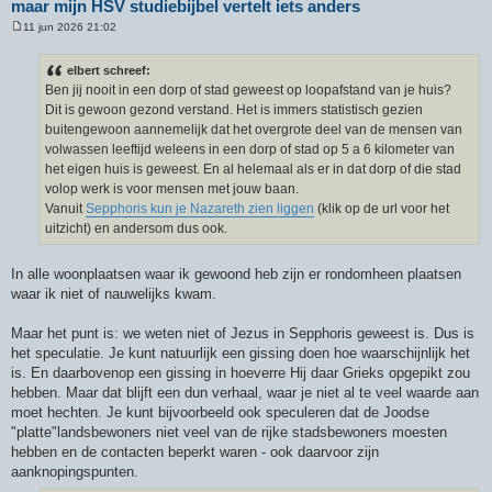
maar mijn HSV studiebijbel vertelt iets anders
11 jun 2026 21:02
B
e
r
elbert schreef:
i
Ben jij nooit in een dorp of stad geweest op loopafstand van je huis?
c
h
Dit is gewoon gezond verstand. Het is immers statistisch gezien
t
buitengewoon aannemelijk dat het overgrote deel van de mensen van
volwassen leeftijd weleens in een dorp of stad op 5 a 6 kilometer van
het eigen huis is geweest. En al helemaal als er in dat dorp of die stad
volop werk is voor mensen met jouw baan.
Vanuit
Sepphoris kun je Nazareth zien liggen
(klik op de url voor het
uitzicht) en andersom dus ook.
In alle woonplaatsen waar ik gewoond heb zijn er rondomheen plaatsen
waar ik niet of nauwelijks kwam.
Maar het punt is: we weten niet of Jezus in Sepphoris geweest is. Dus is
het speculatie. Je kunt natuurlijk een gissing doen hoe waarschijnlijk het
is. En daarbovenop een gissing in hoeverre Hij daar Grieks opgepikt zou
hebben. Maar dat blijft een dun verhaal, waar je niet al te veel waarde aan
moet hechten. Je kunt bijvoorbeeld ook speculeren dat de Joodse
"platte"landsbewoners niet veel van de rijke stadsbewoners moesten
hebben en de contacten beperkt waren - ook daarvoor zijn
aanknopingspunten.