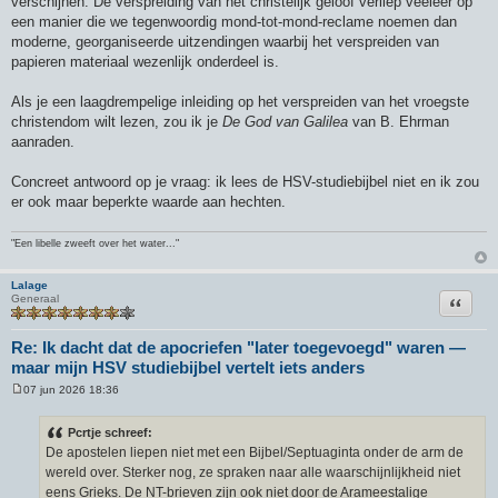
verschijnen. De verspreiding van het christelijk geloof verliep veeleer op
een manier die we tegenwoordig mond-tot-mond-reclame noemen dan
moderne, georganiseerde uitzendingen waarbij het verspreiden van
papieren materiaal wezenlijk onderdeel is.
Als je een laagdrempelige inleiding op het verspreiden van het vroegste
christendom wilt lezen, zou ik je
De God van Galilea
van B. Ehrman
aanraden.
Concreet antwoord op je vraag: ik lees de HSV-studiebijbel niet en ik zou
er ook maar beperkte waarde aan hechten.
"Een libelle zweeft over het water..."
Lalage
Citeer
Generaal
Re: Ik dacht dat de apocriefen "later toegevoegd" waren —
maar mijn HSV studiebijbel vertelt iets anders
07 jun 2026 18:36
B
e
r
Pcrtje schreef:
i
De apostelen liepen niet met een Bijbel/Septuaginta onder de arm de
c
h
wereld over. Sterker nog, ze spraken naar alle waarschijnlijkheid niet
t
eens Grieks. De NT-brieven zijn ook niet door de Arameestalige