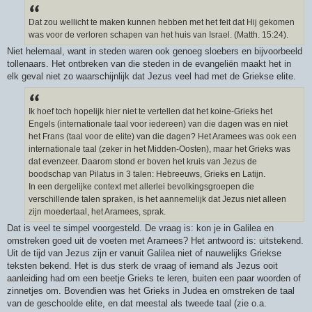
Dat zou wellicht te maken kunnen hebben met het feit dat Hij gekomen
was voor de verloren schapen van het huis van Israel. (Matth. 15:24).
Niet helemaal, want in steden waren ook genoeg sloebers en bijvoorbeeld
tollenaars. Het ontbreken van die steden in de evangeliën maakt het in
elk geval niet zo waarschijnlijk dat Jezus veel had met de Griekse elite.
Ik hoef toch hopelijk hier niet te vertellen dat het koine-Grieks het
Engels (internationale taal voor iedereen) van die dagen was en niet
het Frans (taal voor de elite) van die dagen? Het Aramees was ook een
internationale taal (zeker in het Midden-Oosten), maar het Grieks was
dat evenzeer. Daarom stond er boven het kruis van Jezus de
boodschap van Pilatus in 3 talen: Hebreeuws, Grieks en Latijn.
In een dergelijke context met allerlei bevolkingsgroepen die
verschillende talen spraken, is het aannemelijk dat Jezus niet alleen
zijn moedertaal, het Aramees, sprak.
Dat is veel te simpel voorgesteld. De vraag is: kon je in Galilea en
omstreken goed uit de voeten met Aramees? Het antwoord is: uitstekend.
Uit de tijd van Jezus zijn er vanuit Galilea niet of nauwelijks Griekse
teksten bekend. Het is dus sterk de vraag of iemand als Jezus ooit
aanleiding had om een beetje Grieks te leren, buiten een paar woorden of
zinnetjes om. Bovendien was het Grieks in Judea en omstreken de taal
van de geschoolde elite, en dat meestal als tweede taal (zie o.a.