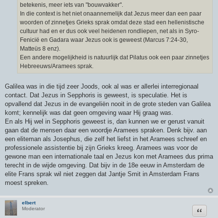
betekenis, meer iets van "bouwvakker".
In die context is het niet onaannemelijk dat Jezus meer dan een paar
woorden of zinnetjes Grieks sprak omdat deze stad een hellenistische
cultuur had en er dus ook veel heidenen rondliepen, net als in Syro-
Fenicië en Gadara waar Jezus ook is geweest (Marcus 7:24-30,
Matteüs 8 enz).
Een andere mogelijkheid is natuurlijk dat Pilatus ook een paar zinnetjes
Hebreeuws/Aramees sprak.
Galilea was in die tijd zeer Joods, ook al was er allerlei interregionaal
contact. Dat Jezus in Sepphoris is geweest, is speculatie. Het is
opvallend dat Jezus in de evangeliën nooit in de grote steden van Galilea
komt; kennelijk was dat geen omgeving waar Hij graag was.
En als Hij wel in Sepphoris geweest is, dan kunnen we er gerust vanuit
gaan dat de mensen daar een woordje Aramees spraken. Denk bijv. aan
een eliteman als Josephus, die zelf het liefst in het Aramees schreef en
professionele assistentie bij zijn Grieks kreeg. Aramees was voor de
gewone man een internationale taal en Jezus kon met Aramees dus prima
terecht in de wijde omgeving. Dat bijv in de 18e eeuw in Amsterdam de
elite Frans sprak wil niet zeggen dat Jantje Smit in Amsterdam Frans
moest spreken.
elbert
Citeer
Moderator