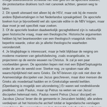
die protestantse drukkers toch niet canoniek achtten, gewoon weg te
laten.
2. Dit speelt uiteraard niet alleen bij de HSV, maar ook bij de meeste
andere Bijbelvertalingen in het Nederlandse spraakgebied. De apocriefe
boeken kun je bijvoorbeeld wel als speciale editie in de NBV krijgen, maar
daar moet je wel specifiek naar zoeken.
3. Of de apocriefe boeken daadwerkelijk gezaghebbend zijn is natuurlijk
geen historische vraag, maar een theologische. Historische argumenten
hebben bij het beantwoorden van een theologisch vraagstuk slechts
beperkte waarde, zeker als je allerlei theologische waarheden
veronderstelt.
4. Je blogbijdrage is interessant, maar je hebt blijkbaar de neiging om
moderne manieren van geloofsbeleving, zoals evangelisatie, te
projecteren op de eerste eeuwen na Christus. Ik zal je een paar
voorbeelden geven. De apostelen liepen niet met een Bijbel/Septuaginta
onder de arm de wereld over. Sterker nog, ze spraken naar alle
waarschijnlijkheid niet eens Grieks. De NT-brieven zijn ook niet door de
Arameestalige discipelen van Jezus geschreven, maar door mensen die
Grieks als moedertaal hadden en in Griekstalige wereld leefden.
(Openbaring is mogelijk een uitzondering.) Er waren wel rondtrekkende
predikers, zoals Paulus, maar op Petrus na weten we van Jezus'
discipelen helemaal niets. Paulus noemt Petrus (Jezus' discipel) en
Jacobus (Jezus' broer die de gemeente in Jeruzalem leidde); alle andere
verdwijnen uit het historische archief totdat er legendarische verslagen