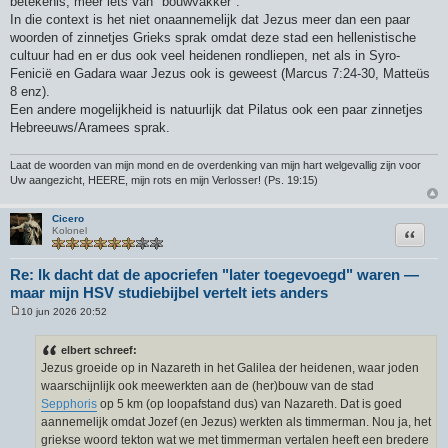
betekenis, meer iets van "bouwvakker".
In die context is het niet onaannemelijk dat Jezus meer dan een paar
woorden of zinnetjes Grieks sprak omdat deze stad een hellenistische
cultuur had en er dus ook veel heidenen rondliepen, net als in Syro-
Fenicië en Gadara waar Jezus ook is geweest (Marcus 7:24-30, Matteüs
8 enz).
Een andere mogelijkheid is natuurlijk dat Pilatus ook een paar zinnetjes
Hebreeuws/Aramees sprak.
Laat de woorden van mijn mond en de overdenking van mijn hart welgevallig zijn voor
Uw aangezicht, HEERE, mijn rots en mijn Verlosser! (Ps. 19:15)
Cicero
Citeer
Kolonel
Re: Ik dacht dat de apocriefen "later toegevoegd" waren —
maar mijn HSV studiebijbel vertelt iets anders
10 jun 2026 20:52
B
e
r
elbert schreef:
i
Jezus groeide op in Nazareth in het Galilea der heidenen, waar joden
c
h
waarschijnlijk ook meewerkten aan de (her)bouw van de stad
t
Sepphoris
op 5 km (op loopafstand dus) van Nazareth. Dat is goed
aannemelijk omdat Jozef (en Jezus) werkten als timmerman. Nou ja, het
griekse woord tekton wat we met timmerman vertalen heeft een bredere