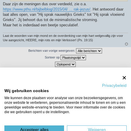
Daar zijn de meningen dus over verdeeld, zie o.a.
https://www.pthu.nl/bijbelblog/2015/04/ ... rak-jezus/
. Het antwoord daar
laat alles open, van "Hij sprak nauwelijks Grieks" tot "Hij sprak vloeiend
Grieks". Jij behoort dus tot de minimalistische stroming.
Maar het is inderdaad een beetje speculatief.
Laat de woorden van mijn mond en de overdenking van mijn hart welgevallig zijn voor
Uw aangezicht, HEERE, mijn rots en mijn Verlosser! (Ps. 19:15)
Berichten van vorige weergeven:
Sorteer op
Plaats reactie
Privacybeleid
16 berichten
1
2
Wij gebruiken cookies
We kunnen deze plaatsen voor analyse van onze bezoekersgegevens, om
Ga naar
onze website te verbeteren, gepersonaliseerde inhoud te tonen en om u een
geweldige website-ervaring te bieden. Voor meer informatie over de cookies
WIE IS ER ONLINE
die we gebruiken opent u de instellingen.
Gebruikers op dit forum: Geen geregistreerde gebruikers en 41 gasten
Forumoverzicht
Het team
Accepteer alles
Weigeren