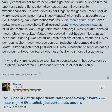
van Q eerder op het forum hebt verdedigd, hoewel ik dat nu even niet zo
snel kan vinden. Ik heb de indruk dat een aantal prominente
wetenschappers - in ieder geval in het Engelse taalgebied - meer naar de
Farrerhypothese neigen (bijv. Hugo Mendez) of er zelfs van overtuigd zijn
(M. Goodacre). Van laatstgenoemde las ik
dit interessante artikel
over
redactionele vermoeidheid. Kort gezegd toont hij voorbeelden waaruit
blijkt dat Matteüs Markum gevolgd moet hebben; Lukas Markum gevolgd
moet hebben en Lukas Matteüm/Q gevolgd moet hebben. Het punt aan
het einde is dat hij, wat betreft het materiaal dat alleen Matteüs en Lukas
gemeen hebben, geen voorbeelden van redactionele vermoeidheid bij
Matteüs kan vinden maar juist wel bij Lukas. Goodacre beschouwt dat als
een argument voor de Farrerhypothese. Wat vind jij van dit argument?
(Ik vind die Farrerhypothese toch lastig voorstelbaar in het geval van de
Bergrede. Waarom zou Lukas dat allemaal uit elkaar trekken?)
"Een libelle zweeft over het water..."
Cicero
Citeer
Kolonel
Re: Ik dacht dat de apocriefen "later toegevoegd" waren —
maar mijn HSV studiebijbel vertelt iets anders
15 jun 2026 07:11
B