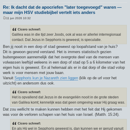
Re: Ik dacht dat de apocriefen "later toegevoegd" waren —
maar mijn HSV studiebijbel vertelt iets anders
11 jun 2026 10:32
B
e
r
Cicero schreef:
i
Galilea was in die tijd zeer Joods, ook al was er allerlei interregionaal
c
h
contact. Dat Jezus in Sepphoris is geweest, is speculatie.
t
Ben jij nooit in een dorp of stad geweest op loopafstand van je huis?
Dit is gewoon gezond verstand. Het is immers statistisch gezien
buitengewoon aannemelijk dat het overgrote deel van de mensen van
volwassen leeftijd weleens in een dorp of stad op 5 a 6 kilometer van het
eigen huis is geweest. En al helemaal als er in dat dorp of die stad volop
werk is voor mensen met jouw baan.
Vanuit
Sepphoris kun je Nazareth zien liggen
(klik op de url voor het
uitzicht) en andersom dus ook.
Cicero schreef:
Het is opvallend dat Jezus in de evangeliën nooit in de grote steden
van Galilea komt; kennelijk was dat geen omgeving waar Hij graag was.
Dat zou wellicht te maken kunnen hebben met het feit dat Hij gekomen
was voor de verloren schapen van het huis van Israel. (Matth. 15:24).
Cicero schreef:
En als Hij wel in Sepphoris geweest is, dan kunnen we er gerust vanuit