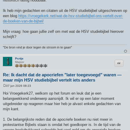
historisch lastig houdbaar.
Ik heb mijn gedachten en citaten uit de HSV studiebijbel uitgeschreven op
een blog
https://vroegekerk.net/wat-de-hsv-studiebijbel-ons-vertelt-over-
de-boeken-van-de-bijbel/
Mijn vraag: hoe gaan jullie zelf om met wat de HSV studiebijbel hierover
schrijft?
"De bron vind je door tegen de stroom in te gaan"
Pcrtje
Citeer
Majoor
Re: Ik dacht dat de apocriefen "later toegevoegd" waren —
maar mijn HSV studiebijbel vertelt iets anders
07 jun 2026 08:23
B
e
Hoi Vroegekerk27, welkom op het forum en leuk dat je een
r
belangwekkend onderwerp aansnijdt. Ik wil er op een later moment
i
c
uitgebreider op reageren maar hier heb je alvast enkele gedachten van
h
mijn kant.
t
1. De belangrijkste reden dat de apocriefe boeken nu niet meer in
protestantse Bijbels staan is omdat het goedkoper is. In de tijd van de
vroege boekdrukkunst scheelde het veel geld om de apocriefe boeken,