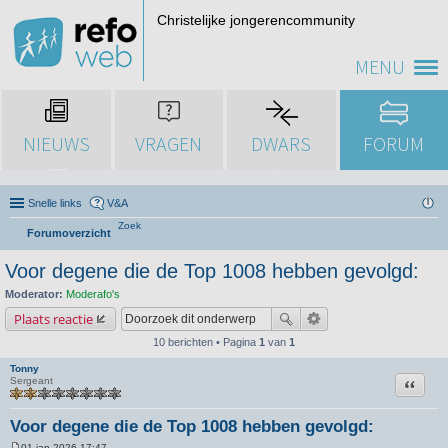
Christelijke jongerencommunity
MENU
NIEUWS
VRAGEN
DWARS
FORUM
Snelle links
V&A
Zoek
Forumoverzicht
Voor degene die de Top 1008 hebben gevolgd:
Moderator:
Moderafo's
Plaats reactie
10 berichten • Pagina
1
van
1
Tonny
Citeer
Sergeant
Voor degene die de Top 1008 hebben gevolgd:
01 jan 2026 17:47