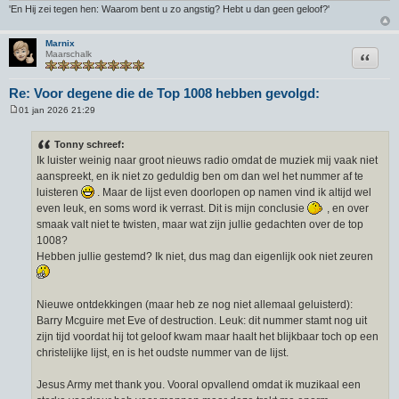
'En Hij zei tegen hen: Waarom bent u zo angstig? Hebt u dan geen geloof?'
Marnix
Citeer
Maarschalk
Re: Voor degene die de Top 1008 hebben gevolgd:
01 jan 2026 21:29
B
e
r
Tonny schreef:
i
Ik luister weinig naar groot nieuws radio omdat de muziek mij vaak niet
c
h
aanspreekt, en ik niet zo geduldig ben om dan wel het nummer af te
t
luisteren
. Maar de lijst even doorlopen op namen vind ik altijd wel
even leuk, en soms word ik verrast. Dit is mijn conclusie
, en over
smaak valt niet te twisten, maar wat zijn jullie gedachten over de top
1008?
Hebben jullie gestemd? Ik niet, dus mag dan eigenlijk ook niet zeuren
Nieuwe ontdekkingen (maar heb ze nog niet allemaal geluisterd):
Barry Mcguire met Eve of destruction. Leuk: dit nummer stamt nog uit
zijn tijd voordat hij tot geloof kwam maar haalt het blijkbaar toch op een
christelijke lijst, en is het oudste nummer van de lijst.
Jesus Army met thank you. Vooral opvallend omdat ik muzikaal een