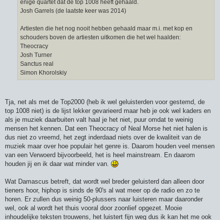
enige quartet dat de top 1008 heeft gehaald.
Josh Garrels (de laatste keer was 2014)
Artiesten die het nog nooit hebben gehaald maar m.i. met kop en
schouders boven de artiesten uitkomen die het wel haalden:
Theocracy
Josh Turner
Sanctus real
Simon Khorolskiy
Tja, net als met de Top2000 (heb ik wel geluisterden voor gestemd, de
top 1008 niet) is de lijst lekker gevarieerd maar heb je ook wel kaders en
als je muziek daarbuiten valt haal je het niet, puur omdat te weinig
mensen het kennen. Dat een Theocracy of Neal Morse het niet halen is
dus niet zo vreemd, het zegt inderdaad niets over de kwaliteit van de
muziek maar over hoe populair het genre is. Daarom houden veel mensen
van een Verwoerd bijvoorbeeld, het is heel mainstream. En daarom
houden jij en ik daar wat minder van.
Wat Damascus betreft, dat wordt wel breder geluisterd dan alleen door
tieners hoor, hiphop is sinds de 90's al wat meer op de radio en zo te
horen. Er zullen dus weinig 50-plussers naar luisteren maar daaronder
wel, ook al wordt het thuis vooral door zoonlief opgezet. Mooie
inhoudelijke teksten trouwens, het luistert fijn weg dus ik kan het me ook