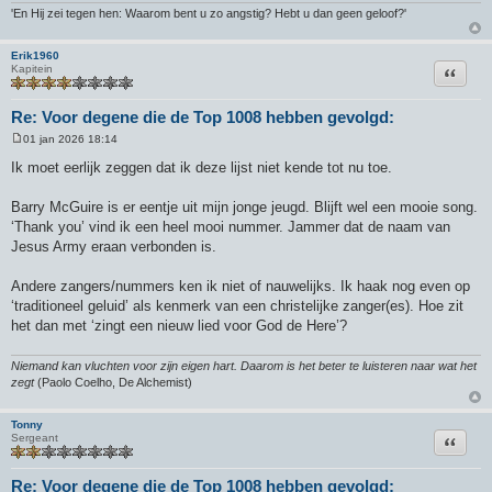
'En Hij zei tegen hen: Waarom bent u zo angstig? Hebt u dan geen geloof?'
Erik1960
Citeer
Kapitein
Re: Voor degene die de Top 1008 hebben gevolgd:
01 jan 2026 18:14
B
e
Ik moet eerlijk zeggen dat ik deze lijst niet kende tot nu toe.
r
i
c
Barry McGuire is er eentje uit mijn jonge jeugd. Blijft wel een mooie song.
h
‘Thank you’ vind ik een heel mooi nummer. Jammer dat de naam van
t
Jesus Army eraan verbonden is.
Andere zangers/nummers ken ik niet of nauwelijks. Ik haak nog even op
‘traditioneel geluid’ als kenmerk van een christelijke zanger(es). Hoe zit
het dan met ‘zingt een nieuw lied voor God de Here’?
Niemand kan vluchten voor zijn eigen hart. Daarom is het beter te luisteren naar wat het
zegt
(Paolo Coelho, De Alchemist)
Tonny
Citeer
Sergeant
Re: Voor degene die de Top 1008 hebben gevolgd: