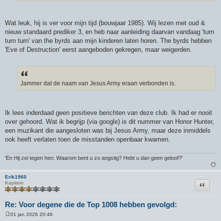
Wat leuk, hij is ver voor mijn tijd (bouwjaar 1985). Wij lezen met oud &
nieuw standaard prediker 3, en heb naar aanleiding daarvan vandaag 'turn
turn turn' van the byrds aan mijn kinderen laten horen. The byrds hebben
'Eve of Destruction' eerst aangeboden gekregen, maar weigerden.
Jammer dat de naam van Jesus Army eraan verbonden is.
Ik lees inderdaad geen positieve berichten van deze club. Ik had er nooit
over gehoord. Wat ik begrijp (via google) is dit nummer van Honor Hunter,
een muzikant die aangesloten was bij Jesus Army, maar deze inmiddels
ook heeft verlaten toen de misstanden openbaar kwamen.
'En Hij zei tegen hen: Waarom bent u zo angstig? Hebt u dan geen geloof?'
Erik1960
Citeer
Kapitein
Re: Voor degene die de Top 1008 hebben gevolgd:
01 jan 2026 20:46
B