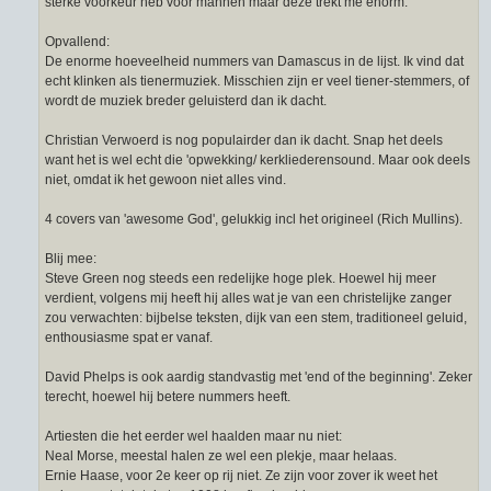
sterke voorkeur heb voor mannen maar deze trekt me enorm.
Opvallend:
De enorme hoeveelheid nummers van Damascus in de lijst. Ik vind dat
echt klinken als tienermuziek. Misschien zijn er veel tiener-stemmers, of
wordt de muziek breder geluisterd dan ik dacht.
Christian Verwoerd is nog populairder dan ik dacht. Snap het deels
want het is wel echt die 'opwekking/ kerkliederensound. Maar ook deels
niet, omdat ik het gewoon niet alles vind.
4 covers van 'awesome God', gelukkig incl het origineel (Rich Mullins).
Blij mee:
Steve Green nog steeds een redelijke hoge plek. Hoewel hij meer
verdient, volgens mij heeft hij alles wat je van een christelijke zanger
zou verwachten: bijbelse teksten, dijk van een stem, traditioneel geluid,
enthousiasme spat er vanaf.
David Phelps is ook aardig standvastig met 'end of the beginning'. Zeker
terecht, hoewel hij betere nummers heeft.
Artiesten die het eerder wel haalden maar nu niet:
Neal Morse, meestal halen ze wel een plekje, maar helaas.
Ernie Haase, voor 2e keer op rij niet. Ze zijn voor zover ik weet het