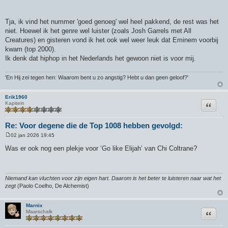
Tja, ik vind het nummer 'goed genoeg' wel heel pakkend, de rest was het
niet. Hoewel ik het genre wel luister (zoals Josh Garrels met All
Creatures) en gisteren vond ik het ook wel weer leuk dat Eminem voorbij
kwam (top 2000).
Ik denk dat hiphop in het Nederlands het gewoon niet is voor mij.
'En Hij zei tegen hen: Waarom bent u zo angstig? Hebt u dan geen geloof?'
Erik1960
Citeer
Kapitein
Re: Voor degene die de Top 1008 hebben gevolgd:
02 jan 2026 19:45
B
e
Was er ook nog een plekje voor ‘Go like Elijah’ van Chi Coltrane?
r
i
c
h
t
Niemand kan vluchten voor zijn eigen hart. Daarom is het beter te luisteren naar wat het
zegt
(Paolo Coelho, De Alchemist)
Marnix
Citeer
Maarschalk