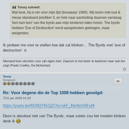
e
r
Tonny schreef:
i
Wat leuk, hij is ver voor mijn tijd (bouwjaar 1985). Wij lezen met oud &
c
h
nieuw standaard prediker 3, en heb naar aanleiding daarvan vandaag
t
'turn turn turn' van the byrds aan mijn kinderen laten horen. The byrds
hebben 'Eve of Destruction' eerst aangeboden gekregen, maar
weigerden.
Ik probeer me voor te stellen hoe dat zal klinken… The Byrds met ‘eve of
destruction’ ☺️
Niemand kan vluchten voor zijn eigen hart. Daarom is het beter te luisteren naar wat het
zegt
(Paolo Coelho, De Alchemist)
Tonny
Citeer
Sergeant
Re: Voor degene die de Top 1008 hebben gevolgd:
01 jan 2026 21:23
B
e
https://youtu.be/8XiNQYRcQZI?si=skF_44vNxtV6FuHl
r
i
c
Deze is absoluut niet van The Byrds, maar zoiets zou het moeten klinken
h
denk ik
t