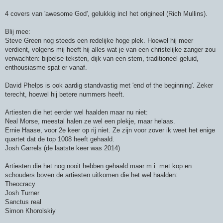
4 covers van 'awesome God', gelukkig incl het origineel (Rich Mullins).
Blij mee:
Steve Green nog steeds een redelijke hoge plek. Hoewel hij meer
verdient, volgens mij heeft hij alles wat je van een christelijke zanger zou
verwachten: bijbelse teksten, dijk van een stem, traditioneel geluid,
enthousiasme spat er vanaf.
David Phelps is ook aardig standvastig met 'end of the beginning'. Zeker
terecht, hoewel hij betere nummers heeft.
Artiesten die het eerder wel haalden maar nu niet:
Neal Morse, meestal halen ze wel een plekje, maar helaas.
Ernie Haase, voor 2e keer op rij niet. Ze zijn voor zover ik weet het enige
quartet dat de top 1008 heeft gehaald.
Josh Garrels (de laatste keer was 2014)
Artiesten die het nog nooit hebben gehaald maar m.i. met kop en
schouders boven de artiesten uitkomen die het wel haalden:
Theocracy
Josh Turner
Sanctus real
Simon Khorolskiy