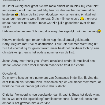
B
e
Ik luister weinig naar groot nieuws radio omdat de muziek mij vaak niet
r
aanspreekt, en ik niet zo geduldig ben om dan wel het nummer af te
i
c
luisteren
. Maar de lijst even doorlopen op namen vind ik altijd wel
h
even leuk, en soms word ik verrast. Dit is mijn conclusie
, en over
t
smaak valt niet te twisten, maar wat zijn jullie gedachten over de top
1008?
Hebben jullie gestemd? Ik niet, dus mag dan eigenlijk ook niet zeuren
Nieuwe ontdekkingen (maar heb ze nog niet allemaal geluisterd):
Barry Mcguire met Eve of destruction. Leuk: dit nummer stamt nog uit
zijn tijd voordat hij tot geloof kwam maar haalt het blijkbaar toch op een
christelijke lijst, en is het oudste nummer van de lijst.
Jesus Army met thank you. Vooral opvallend omdat ik muzikaal een
sterke voorkeur heb voor mannen maar deze trekt me enorm.
Opvallend:
De enorme hoeveelheid nummers van Damascus in de lijst. Ik vind dat
echt klinken als tienermuziek. Misschien zijn er veel tiener-stemmers, of
wordt de muziek breder geluisterd dan ik dacht.
Christian Verwoerd is nog populairder dan ik dacht. Snap het deels want
het is wel echt die 'opwekking/ kerkliederensound. Maar ook deels niet,
omdat ik het gewoon niet alles vind.