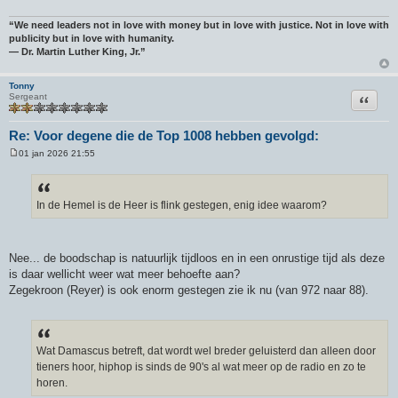
“We need leaders not in love with money but in love with justice. Not in love with
publicity but in love with humanity.
― Dr. Martin Luther King, Jr.”
Tonny
Citeer
Sergeant
Re: Voor degene die de Top 1008 hebben gevolgd:
01 jan 2026 21:55
B
e
r
i
c
In de Hemel is de Heer is flink gestegen, enig idee waarom?
h
t
Nee... de boodschap is natuurlijk tijdloos en in een onrustige tijd als deze
is daar wellicht weer wat meer behoefte aan?
Zegekroon (Reyer) is ook enorm gestegen zie ik nu (van 972 naar 88).
Wat Damascus betreft, dat wordt wel breder geluisterd dan alleen door
tieners hoor, hiphop is sinds de 90's al wat meer op de radio en zo te
horen.