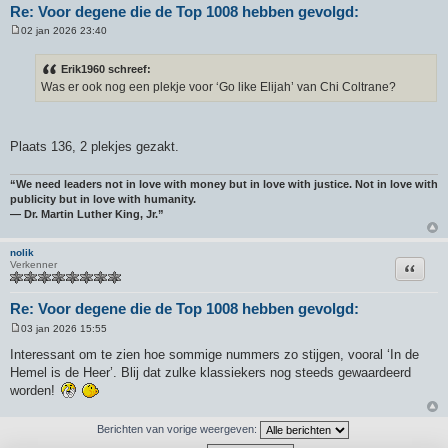
Re: Voor degene die de Top 1008 hebben gevolgd:
02 jan 2026 23:40
B
e
r
Erik1960 schreef:
i
Was er ook nog een plekje voor ‘Go like Elijah’ van Chi Coltrane?
c
h
t
Plaats 136, 2 plekjes gezakt.
“We need leaders not in love with money but in love with justice. Not in love with
publicity but in love with humanity.
― Dr. Martin Luther King, Jr.”
nolik
Citeer
Verkenner
Re: Voor degene die de Top 1008 hebben gevolgd:
03 jan 2026 15:55
B
e
Interessant om te zien hoe sommige nummers zo stijgen, vooral ‘In de
r
Hemel is de Heer’. Blij dat zulke klassiekers nog steeds gewaardeerd
i
c
worden!
h
t
Berichten van vorige weergeven: