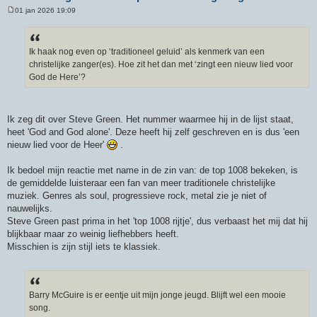
01 jan 2026 19:09
B
e
r
i
c
Ik haak nog even op ‘traditioneel geluid’ als kenmerk van een
h
christelijke zanger(es). Hoe zit het dan met ‘zingt een nieuw lied voor
t
God de Here’?
Ik zeg dit over Steve Green. Het nummer waarmee hij in de lijst staat,
heet 'God and God alone'. Deze heeft hij zelf geschreven en is dus 'een
nieuw lied voor de Heer'
.
Ik bedoel mijn reactie met name in de zin van: de top 1008 bekeken, is
de gemiddelde luisteraar een fan van meer traditionele christelijke
muziek. Genres als soul, progressieve rock, metal zie je niet of
nauwelijks.
Steve Green past prima in het 'top 1008 rijtje', dus verbaast het mij dat hij
blijkbaar maar zo weinig liefhebbers heeft.
Misschien is zijn stijl iets te klassiek.
Barry McGuire is er eentje uit mijn jonge jeugd. Blijft wel een mooie
song.