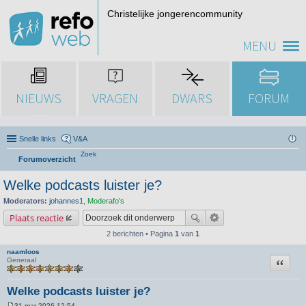
Christelijke jongerencommunity
MENU
NIEUWS
VRAGEN
DWARS
FORUM
Snelle links
V&A
Zoek
Forumoverzicht
Welke podcasts luister je?
Moderators:
johannes1
,
Moderafo's
Plaats reactie
2 berichten • Pagina
1
van
1
naamloos
Citeer
Generaal
Welke podcasts luister je?
31 mar 2026 12:54