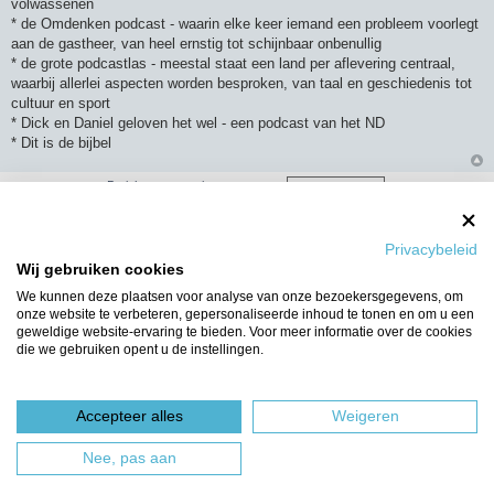
volwassenen
t
* de Omdenken podcast - waarin elke keer iemand een probleem voorlegt
aan de gastheer, van heel ernstig tot schijnbaar onbenullig
* de grote podcastlas - meestal staat een land per aflevering centraal,
waarbij allerlei aspecten worden besproken, van taal en geschiedenis tot
cultuur en sport
* Dick en Daniel geloven het wel - een podcast van het ND
* Dit is de bijbel
Berichten van vorige weergeven:
Sorteer op
Privacybeleid
Wij gebruiken cookies
Plaats reactie
We kunnen deze plaatsen voor analyse van onze bezoekersgegevens, om
onze website te verbeteren, gepersonaliseerde inhoud te tonen en om u een
2 berichten • Pagina
1
van
1
geweldige website-ervaring te bieden. Voor meer informatie over de cookies
die we gebruiken opent u de instellingen.
Ga naar
WIE IS ER ONLINE
Gebruikers op dit forum: Geen geregistreerde gebruikers en 19 gasten
Accepteer alles
Weigeren
Forumoverzicht
Het team
Nee, pas aan
Powered by
phpBB
® Forum Software © phpBB Limited
Nederlandse vertaling door
phpBBservice.nl
&
phpBB.nl
.