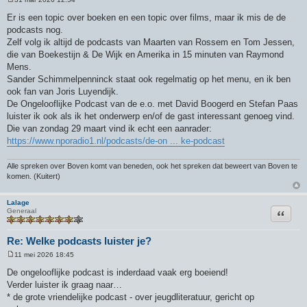
B
e
Er is een topic over boeken en een topic over films, maar ik mis de de
r
podcasts nog.
i
c
Zelf volg ik altijd de podcasts van Maarten van Rossem en Tom Jessen,
h
die van Boekestijn & De Wijk en Amerika in 15 minuten van Raymond
t
Mens.
Sander Schimmelpenninck staat ook regelmatig op het menu, en ik ben
ook fan van Joris Luyendijk.
De Ongelooflijke Podcast van de e.o. met David Boogerd en Stefan Paas
luister ik ook als ik het onderwerp en/of de gast interessant genoeg vind.
Die van zondag 29 maart vind ik echt een aanrader:
https://www.nporadio1.nl/podcasts/de-on ... ke-podcast
Alle spreken over Boven komt van beneden, ook het spreken dat beweert van Boven te
komen. (Kuitert)
Lalage
Citeer
Generaal
Re: Welke podcasts luister je?
11 mei 2026 18:45
B
e
De ongelooflijke podcast is inderdaad vaak erg boeiend!
r
Verder luister ik graag naar…
i
c
* de grote vriendelijke podcast - over jeugdliteratuur, gericht op
h