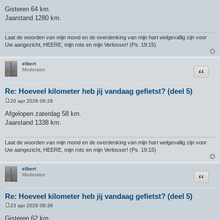
B
e
Gisteren 64 km.
r
Jaarstand 1280 km.
i
c
h
t
Laat de woorden van mijn mond en de overdenking van mijn hart welgevallig zijn voor
Uw aangezicht, HEERE, mijn rots en mijn Verlosser! (Ps. 19:15)
elbert
Citeer
Moderator
Re: Hoeveel kilometer heb jij vandaag gefietst? (deel 5)
20 apr 2026 06:26
B
e
Afgelopen zaterdag 58 km.
r
Jaarstand 1338 km.
i
c
h
t
Laat de woorden van mijn mond en de overdenking van mijn hart welgevallig zijn voor
Uw aangezicht, HEERE, mijn rots en mijn Verlosser! (Ps. 19:15)
elbert
Citeer
Moderator
Re: Hoeveel kilometer heb jij vandaag gefietst? (deel 5)
23 apr 2026 08:36
B
e
Gisteren 62 km.