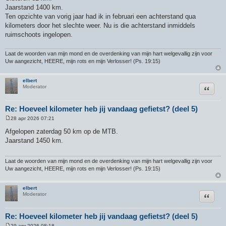
r
Jaarstand 1400 km.
i
c
Ten opzichte van vorig jaar had ik in februari een achterstand qua
h
kilometers door het slechte weer. Nu is die achterstand inmiddels
t
ruimschoots ingelopen.
Laat de woorden van mijn mond en de overdenking van mijn hart welgevallig zijn voor
Uw aangezicht, HEERE, mijn rots en mijn Verlosser! (Ps. 19:15)
elbert
Citeer
Moderator
Re: Hoeveel kilometer heb jij vandaag gefietst? (deel 5)
28 apr 2026 07:21
B
e
Afgelopen zaterdag 50 km op de MTB.
r
Jaarstand 1450 km.
i
c
h
t
Laat de woorden van mijn mond en de overdenking van mijn hart welgevallig zijn voor
Uw aangezicht, HEERE, mijn rots en mijn Verlosser! (Ps. 19:15)
elbert
Citeer
Moderator
Re: Hoeveel kilometer heb jij vandaag gefietst? (deel 5)
29 apr 2026 08:18