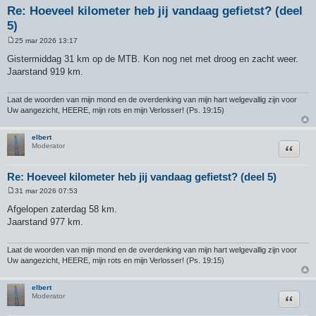
Re: Hoeveel kilometer heb jij vandaag gefietst? (deel
5)
25 mar 2026 13:17
B
e
Gistermiddag 31 km op de MTB. Kon nog net met droog en zacht weer.
r
Jaarstand 919 km.
i
c
h
t
Laat de woorden van mijn mond en de overdenking van mijn hart welgevallig zijn voor
Uw aangezicht, HEERE, mijn rots en mijn Verlosser! (Ps. 19:15)
elbert
Citeer
Moderator
Re: Hoeveel kilometer heb jij vandaag gefietst? (deel 5)
31 mar 2026 07:53
B
e
Afgelopen zaterdag 58 km.
r
Jaarstand 977 km.
i
c
h
t
Laat de woorden van mijn mond en de overdenking van mijn hart welgevallig zijn voor
Uw aangezicht, HEERE, mijn rots en mijn Verlosser! (Ps. 19:15)
elbert
Citeer
Moderator