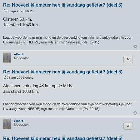
Re: Hoeveel kilometer heb jij vandaag gefietst? (deel 5)
02 apr 2026 06:25
B
e
Gisteren 63 km.
r
Jaarstand 1040 km.
i
c
h
t
Laat de woorden van mijn mond en de overdenking van mijn hart welgevallig zijn voor
Uw aangezicht, HEERE, mijn rots en mijn Verlosser! (Ps. 19:15)
elbert
Citeer
Moderator
Re: Hoeveel kilometer heb jij vandaag gefietst? (deel 5)
08 apr 2026 06:41
B
e
Afgelopen zaterdag 48 km op de MTB.
r
Jaarstand 1088 km.
i
c
h
t
Laat de woorden van mijn mond en de overdenking van mijn hart welgevallig zijn voor
Uw aangezicht, HEERE, mijn rots en mijn Verlosser! (Ps. 19:15)
elbert
Citeer
Moderator
Re: Hoeveel kilometer heb jij vandaag gefietst? (deel 5)