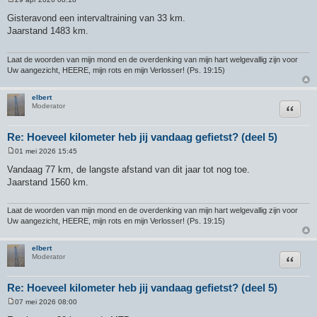
B
e
Gisteravond een intervaltraining van 33 km.
r
Jaarstand 1483 km.
i
c
h
t
Laat de woorden van mijn mond en de overdenking van mijn hart welgevallig zijn voor
Uw aangezicht, HEERE, mijn rots en mijn Verlosser! (Ps. 19:15)
elbert
Citeer
Moderator
Re: Hoeveel kilometer heb jij vandaag gefietst? (deel 5)
01 mei 2026 15:45
B
e
Vandaag 77 km, de langste afstand van dit jaar tot nog toe.
r
Jaarstand 1560 km.
i
c
h
t
Laat de woorden van mijn mond en de overdenking van mijn hart welgevallig zijn voor
Uw aangezicht, HEERE, mijn rots en mijn Verlosser! (Ps. 19:15)
elbert
Citeer
Moderator
Re: Hoeveel kilometer heb jij vandaag gefietst? (deel 5)
07 mei 2026 08:00
B
e