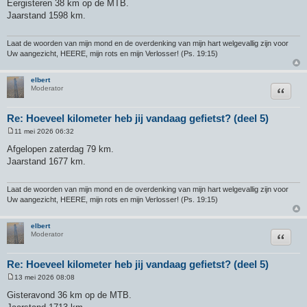
Eergisteren 38 km op de MTB.
r
Jaarstand 1598 km.
i
c
h
t
Laat de woorden van mijn mond en de overdenking van mijn hart welgevallig zijn voor
Uw aangezicht, HEERE, mijn rots en mijn Verlosser! (Ps. 19:15)
elbert
Citeer
Moderator
Re: Hoeveel kilometer heb jij vandaag gefietst? (deel 5)
11 mei 2026 06:32
B
e
Afgelopen zaterdag 79 km.
r
Jaarstand 1677 km.
i
c
h
t
Laat de woorden van mijn mond en de overdenking van mijn hart welgevallig zijn voor
Uw aangezicht, HEERE, mijn rots en mijn Verlosser! (Ps. 19:15)
elbert
Citeer
Moderator
Re: Hoeveel kilometer heb jij vandaag gefietst? (deel 5)
13 mei 2026 08:08
B
e
Gisteravond 36 km op de MTB.
r