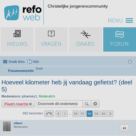
Christelijke jongerencommunity
MENU
NIEUWS
VRAGEN
DWARS
FORUM
Snelle links
V&A
Zoek
Forumoverzicht
Hoeveel kilometer heb jij vandaag gefietst? (deel
5)
Moderators:
johannes1
,
Moderafo's
Plaats reactie
892 berichten
1
…
56
57
58
59
60
elbert
Citeer
Moderator