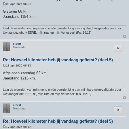
09 apr 2026 06:31
B
e
Gisteren 66 km.
r
Jaarstand 1154 km.
i
c
h
t
Laat de woorden van mijn mond en de overdenking van mijn hart welgevallig zijn voor
Uw aangezicht, HEERE, mijn rots en mijn Verlosser! (Ps. 19:15)
elbert
Citeer
Moderator
Re: Hoeveel kilometer heb jij vandaag gefietst? (deel 5)
13 apr 2026 06:35
B
e
Afgelopen zaterdag 62 km.
r
Jaarstand 1216 km.
i
c
h
t
Laat de woorden van mijn mond en de overdenking van mijn hart welgevallig zijn voor
Uw aangezicht, HEERE, mijn rots en mijn Verlosser! (Ps. 19:15)
elbert
Citeer
Moderator
Re: Hoeveel kilometer heb jij vandaag gefietst? (deel 5)
17 apr 2026 08:12