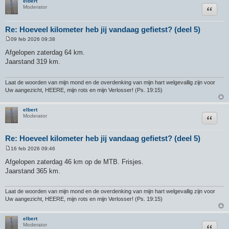
elbert
Citeer
Moderator
Re: Hoeveel kilometer heb jij vandaag gefietst? (deel 5)
09 feb 2026 09:38
B
e
Afgelopen zaterdag 64 km.
r
Jaarstand 319 km.
i
c
h
t
Laat de woorden van mijn mond en de overdenking van mijn hart welgevallig zijn voor
Uw aangezicht, HEERE, mijn rots en mijn Verlosser! (Ps. 19:15)
elbert
Citeer
Moderator
Re: Hoeveel kilometer heb jij vandaag gefietst? (deel 5)
16 feb 2026 09:46
B
e
Afgelopen zaterdag 46 km op de MTB. Frisjes.
r
Jaarstand 365 km.
i
c
h
t
Laat de woorden van mijn mond en de overdenking van mijn hart welgevallig zijn voor
Uw aangezicht, HEERE, mijn rots en mijn Verlosser! (Ps. 19:15)
elbert
Citeer
Moderator