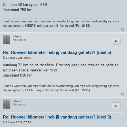
e
Gisteren 46 km op de MTB.
r
Jaarstand 758 km.
i
c
h
t
Laat de woorden van mijn mond en de overdenking van mijn hart welgevallig zijn voor
Uw aangezicht, HEERE, mijn rots en mijn Verlosser! (Ps. 19:15)
elbert
Citeer
Moderator
Re: Hoeveel kilometer heb jij vandaag gefietst? (deel 5)
19 mar 2026 20:00
B
e
Vandaag 72 km op de racefiets. Prachtig weer, dan draaien de pedalen
r
altijd een stukje makkelijker rond.
i
c
Jaarstand 830 km.
h
t
Laat de woorden van mijn mond en de overdenking van mijn hart welgevallig zijn voor
Uw aangezicht, HEERE, mijn rots en mijn Verlosser! (Ps. 19:15)
elbert
Citeer
Moderator
Re: Hoeveel kilometer heb jij vandaag gefietst? (deel 5)
24 mar 2026 07:18
B