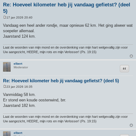
Re: Hoeveel kilometer heb jij vandaag gefietst? (deel
5)
17 jan 2026 20:40
B
e
Vandaag een heel ander rondje, maar opnieuw 62 km. Het ging alweer wat
r
soepeler allemaal.
i
c
Jaarstand 124 km.
h
t
Laat de woorden van mijn mond en de overdenking van mijn hart welgevallig zijn voor
Uw aangezicht, HEERE, mijn rots en mijn Verlosser! (Ps. 19:15)
elbert
Citeer
Moderator
Re: Hoeveel kilometer heb jij vandaag gefietst? (deel 5)
23 jan 2026 16:35
B
e
Vanmiddag 58 km.
r
Er stond een koude oostenwind, brr.
i
c
Jaarstand 182 km.
h
t
Laat de woorden van mijn mond en de overdenking van mijn hart welgevallig zijn voor
Uw aangezicht, HEERE, mijn rots en mijn Verlosser! (Ps. 19:15)
elbert