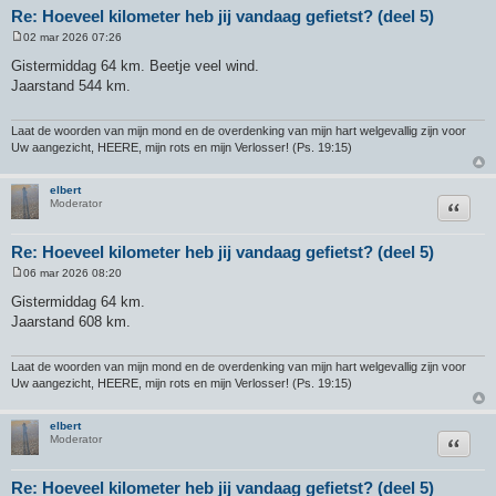
Re: Hoeveel kilometer heb jij vandaag gefietst? (deel 5)
02 mar 2026 07:26
B
e
Gistermiddag 64 km. Beetje veel wind.
r
Jaarstand 544 km.
i
c
h
t
Laat de woorden van mijn mond en de overdenking van mijn hart welgevallig zijn voor
Uw aangezicht, HEERE, mijn rots en mijn Verlosser! (Ps. 19:15)
elbert
Citeer
Moderator
Re: Hoeveel kilometer heb jij vandaag gefietst? (deel 5)
06 mar 2026 08:20
B
e
Gistermiddag 64 km.
r
Jaarstand 608 km.
i
c
h
t
Laat de woorden van mijn mond en de overdenking van mijn hart welgevallig zijn voor
Uw aangezicht, HEERE, mijn rots en mijn Verlosser! (Ps. 19:15)
elbert
Citeer
Moderator
Re: Hoeveel kilometer heb jij vandaag gefietst? (deel 5)