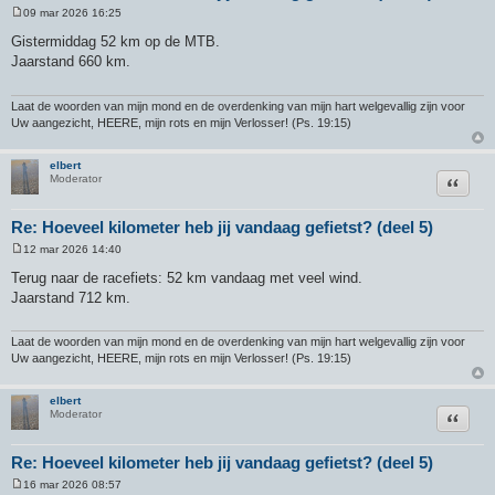
09 mar 2026 16:25
B
e
Gistermiddag 52 km op de MTB.
r
Jaarstand 660 km.
i
c
h
t
Laat de woorden van mijn mond en de overdenking van mijn hart welgevallig zijn voor
Uw aangezicht, HEERE, mijn rots en mijn Verlosser! (Ps. 19:15)
elbert
Citeer
Moderator
Re: Hoeveel kilometer heb jij vandaag gefietst? (deel 5)
12 mar 2026 14:40
B
e
Terug naar de racefiets: 52 km vandaag met veel wind.
r
Jaarstand 712 km.
i
c
h
t
Laat de woorden van mijn mond en de overdenking van mijn hart welgevallig zijn voor
Uw aangezicht, HEERE, mijn rots en mijn Verlosser! (Ps. 19:15)
elbert
Citeer
Moderator
Re: Hoeveel kilometer heb jij vandaag gefietst? (deel 5)
16 mar 2026 08:57
B