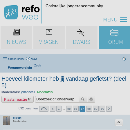
Christelijke jongerencommunity
MENU
NIEUWS
VRAGEN
DWARS
FORUM
Snelle links
V&A
Zoek
Forumoverzicht
Hoeveel kilometer heb jij vandaag gefietst? (deel
5)
Moderators:
johannes1
,
Moderafo's
Plaats reactie
892 berichten
1
…
55
56
57
58
59
60
elbert
Citeer
Moderator