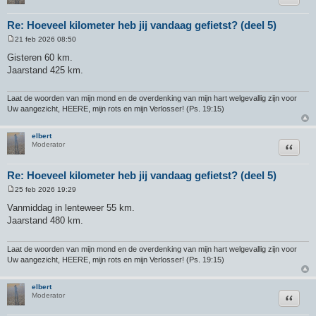
Re: Hoeveel kilometer heb jij vandaag gefietst? (deel 5)
21 feb 2026 08:50
B
e
Gisteren 60 km.
r
Jaarstand 425 km.
i
c
h
t
Laat de woorden van mijn mond en de overdenking van mijn hart welgevallig zijn voor
Uw aangezicht, HEERE, mijn rots en mijn Verlosser! (Ps. 19:15)
elbert
Citeer
Moderator
Re: Hoeveel kilometer heb jij vandaag gefietst? (deel 5)
25 feb 2026 19:29
B
e
Vanmiddag in lenteweer 55 km.
r
Jaarstand 480 km.
i
c
h
t
Laat de woorden van mijn mond en de overdenking van mijn hart welgevallig zijn voor
Uw aangezicht, HEERE, mijn rots en mijn Verlosser! (Ps. 19:15)
elbert
Citeer
Moderator