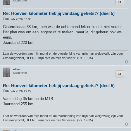
Citeer
Moderator
Re: Hoeveel kilometer heb jij vandaag gefietst? (deel 5)
02 feb 2026 07:33
B
e
Gistermiddag 38 km, toen was de achterband lek en kon ik niet verder.
r
Het plan was om een langere rit te maken, maar ja, dit gebeurt ook wel
i
c
eens.
h
Jaarstand 220 km.
t
Laat de woorden van mijn mond en de overdenking van mijn hart welgevallig zijn voor
Uw aangezicht, HEERE, mijn rots en mijn Verlosser! (Ps. 19:15)
elbert
Citeer
Moderator
Re: Hoeveel kilometer heb jij vandaag gefietst? (deel 5)
02 feb 2026 19:22
B
e
Vanmiddag 35 km op de MTB.
r
Jaarstand 255 km.
i
c
h
t
Laat de woorden van mijn mond en de overdenking van mijn hart welgevallig zijn voor
Uw aangezicht, HEERE, mijn rots en mijn Verlosser! (Ps. 19:15)