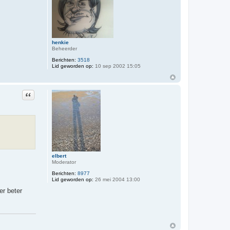
henkie
Beheerder
Berichten:
3518
Lid geworden op:
10 sep 2002 15:05
Citeer
elbert
Moderator
Berichten:
8977
Lid geworden op:
26 mei 2004 13:00
er beter