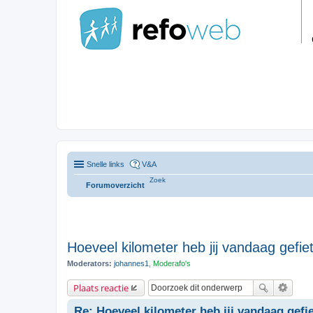
Snelle links
V&A
Zoek
Forumoverzicht
Hoeveel kilometer heb jij vandaag gefiet
Moderators:
johannes1
,
Moderafo's
Plaats reactie
Re: Hoeveel kilometer heb jij vandaag gefie