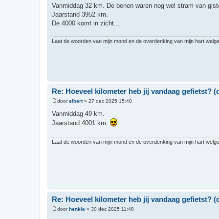
e
Vanmiddag 32 km. De benen waren nog wel stram van gist
r
Jaarstand 3952 km.
i
c
De 4000 komt in zicht...
h
t
Laat de woorden van mijn mond en de overdenking van mijn hart welgeva
Re: Hoeveel kilometer heb jij vandaag gefietst? (d
door
elbert
»
27 dec 2025 15:40
B
e
Vanmiddag 49 km.
r
Jaarstand 4001 km.
i
c
h
t
Laat de woorden van mijn mond en de overdenking van mijn hart welgeva
Re: Hoeveel kilometer heb jij vandaag gefietst? (d
door
henkie
»
30 dec 2025 11:48
B