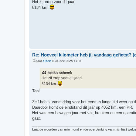
e
Het zit erop voor dit jaar!
r
8134 km.
i
c
h
t
Re: Hoeveel kilometer heb jij vandaag gefietst? (d
door
elbert
»
31 dec 2025 17:11
B
e
r
henkie schreef:
i
Het zit erop voor dit jaar!
c
h
8134 km.
t
Top!
Zelf heb ik vanmiddag voor het eerst in lange tijd weer op
Daardoor komt de eindstand dit jaar op 4052 km, een PR.
Het was een bewogen jaar met val, breuken en een operatie
gaat.
Laat de woorden van mijn mond en de overdenking van mijn hart welgeva