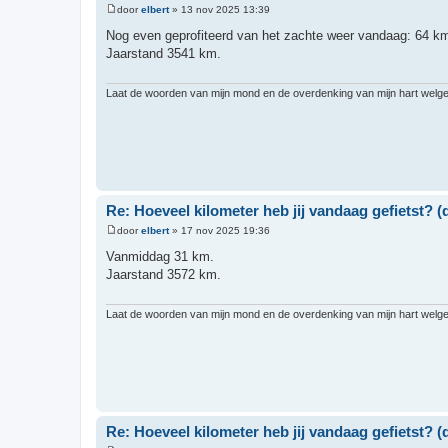
door
elbert
»
13 nov 2025 13:39
B
e
Nog even geprofiteerd van het zachte weer vandaag: 64 k
r
Jaarstand 3541 km.
i
c
h
t
Laat de woorden van mijn mond en de overdenking van mijn hart welgeva
Re: Hoeveel kilometer heb jij vandaag gefietst? (d
door
elbert
»
17 nov 2025 19:36
B
e
Vanmiddag 31 km.
r
Jaarstand 3572 km.
i
c
h
t
Laat de woorden van mijn mond en de overdenking van mijn hart welgeva
Re: Hoeveel kilometer heb jij vandaag gefietst? (d