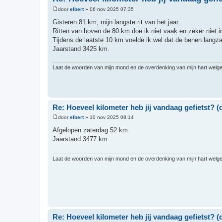
door
elbert
»
06 nov 2025 07:35
B
e
Gisteren 81 km, mijn langste rit van het jaar.
r
Ritten van boven de 80 km doe ik niet vaak en zeker niet 
i
c
Tijdens de laatste 10 km voelde ik wel dat de benen lang
h
Jaarstand 3425 km.
t
Laat de woorden van mijn mond en de overdenking van mijn hart welgeva
Re: Hoeveel kilometer heb jij vandaag gefietst? (d
door
elbert
»
10 nov 2025 08:14
B
e
Afgelopen zaterdag 52 km.
r
Jaarstand 3477 km.
i
c
h
t
Laat de woorden van mijn mond en de overdenking van mijn hart welgeva
Re: Hoeveel kilometer heb jij vandaag gefietst? (d