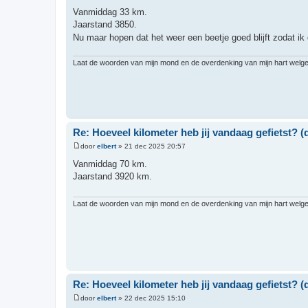
B
e
Vanmiddag 33 km.
r
Jaarstand 3850.
i
c
Nu maar hopen dat het weer een beetje goed blijft zodat ik
h
t
Laat de woorden van mijn mond en de overdenking van mijn hart welgeva
Re: Hoeveel kilometer heb jij vandaag gefietst? (d
door
elbert
»
21 dec 2025 20:57
B
e
Vanmiddag 70 km.
r
Jaarstand 3920 km.
i
c
h
t
Laat de woorden van mijn mond en de overdenking van mijn hart welgeva
Re: Hoeveel kilometer heb jij vandaag gefietst? (d
door
elbert
»
22 dec 2025 15:10
B