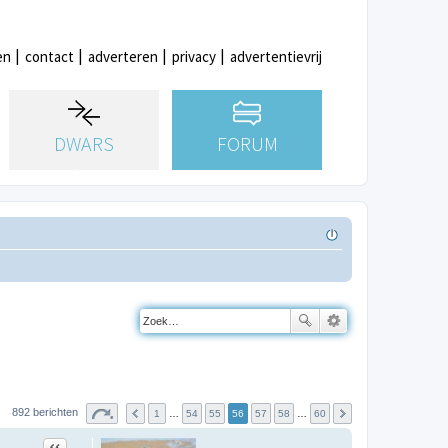
en
contact
adverteren
privacy
advertentievrij
DWARS
FORUM
892 berichten
1
…
54
55
56
57
58
…
60
Citeer