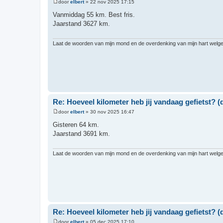
door
elbert
»
22 nov 2025 17:15
B
e
Vanmiddag 55 km. Best fris.
r
Jaarstand 3627 km.
i
c
h
t
Laat de woorden van mijn mond en de overdenking van mijn hart welgeva
Re: Hoeveel kilometer heb jij vandaag gefietst? (d
door
elbert
»
30 nov 2025 16:47
B
e
Gisteren 64 km.
r
Jaarstand 3691 km.
i
c
h
t
Laat de woorden van mijn mond en de overdenking van mijn hart welgeva
Re: Hoeveel kilometer heb jij vandaag gefietst? (d
door
elbert
»
05 dec 2025 17:10