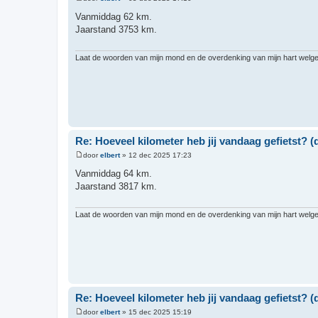
B
e
Vanmiddag 62 km.
r
Jaarstand 3753 km.
i
c
h
t
Laat de woorden van mijn mond en de overdenking van mijn hart welgeva
Re: Hoeveel kilometer heb jij vandaag gefietst? (d
door
elbert
»
12 dec 2025 17:23
B
e
Vanmiddag 64 km.
r
Jaarstand 3817 km.
i
c
h
t
Laat de woorden van mijn mond en de overdenking van mijn hart welgeva
Re: Hoeveel kilometer heb jij vandaag gefietst? (d
door
elbert
»
15 dec 2025 15:19