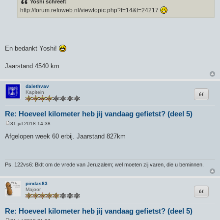
Yoshi schreef:
i
http://forum.refoweb.nl/viewtopic.php?f=14&t=24217
c
h
t
En bedankt Yoshi!
Jaarstand 4540 km
dalethvav
Citeer
Kapitein
Re: Hoeveel kilometer heb jij vandaag gefietst? (deel 5)
31 jul 2018 14:38
B
e
Afgelopen week 60 erbij. Jaarstand 827km
r
i
c
h
t
Ps. 122vs6: Bidt om de vrede van Jeruzalem; wel moeten zij varen, die u beminnen.
pindas83
Citeer
Majoor
Re: Hoeveel kilometer heb jij vandaag gefietst? (deel 5)