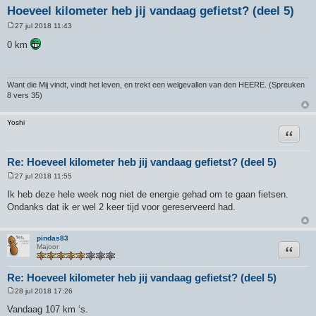
Hoeveel kilometer heb jij vandaag gefietst? (deel 5)
27 jul 2018 11:43
B
e
0 km
r
i
c
h
t
Want die Mij vindt, vindt het leven, en trekt een welgevallen van den HEERE. (Spreuken
8 vers 35)
Yoshi
Citeer
Re: Hoeveel kilometer heb jij vandaag gefietst? (deel 5)
27 jul 2018 11:55
B
e
Ik heb deze hele week nog niet de energie gehad om te gaan fietsen.
r
Ondanks dat ik er wel 2 keer tijd voor gereserveerd had.
i
c
h
t
pindas83
Citeer
Majoor
Re: Hoeveel kilometer heb jij vandaag gefietst? (deel 5)
28 jul 2018 17:26
B
e
Vandaag 107 km ‘s.
r