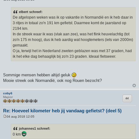
B
e
r
elbert schreef:
i
De afgelopen weken was ik op vakantie in Normandië en ik heb daar in
c
h
3 ritjes in totaal zo'n 191 km gefietst. Daarmee komt de jaarstand op
t
2194 km.
In de streek waar ik was (vlak aan zee), was het flink heuvelachtig (tot
zo'n 175 m hoog), dus ik heb aardig wat hoogtemeters (iets van 2000m)
gemaakt.
O ja, terwijl het in Nederland zweten geblazen was met 37 graden, had
ik het elke dag behaaglijk bij zo'n 23 graden. Ideaal fietsweer.
Sommige mensen hebben altijd geluk
Mooie streek ook Normandië, ook nog Rouen bezocht?
coby6
Citeer
Majoor
Re: Hoeveel kilometer heb jij vandaag gefietst? (deel 5)
04 aug 2018 12:05
B
e
r
johannes1 schreef:
i
0 km
c
h