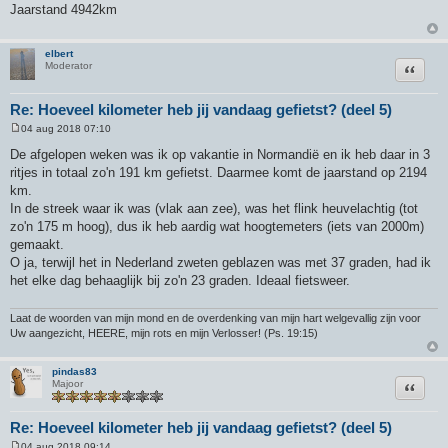
Jaarstand 4942km
i
c
h
t
elbert
Citeer
Moderator
Re: Hoeveel kilometer heb jij vandaag gefietst? (deel 5)
04 aug 2018 07:10
B
e
De afgelopen weken was ik op vakantie in Normandië en ik heb daar in 3
r
ritjes in totaal zo'n 191 km gefietst. Daarmee komt de jaarstand op 2194
i
c
km.
h
In de streek waar ik was (vlak aan zee), was het flink heuvelachtig (tot
t
zo'n 175 m hoog), dus ik heb aardig wat hoogtemeters (iets van 2000m)
gemaakt.
O ja, terwijl het in Nederland zweten geblazen was met 37 graden, had ik
het elke dag behaaglijk bij zo'n 23 graden. Ideaal fietsweer.
Laat de woorden van mijn mond en de overdenking van mijn hart welgevallig zijn voor
Uw aangezicht, HEERE, mijn rots en mijn Verlosser! (Ps. 19:15)
pindas83
Citeer
Majoor
Re: Hoeveel kilometer heb jij vandaag gefietst? (deel 5)
04 aug 2018 09:14