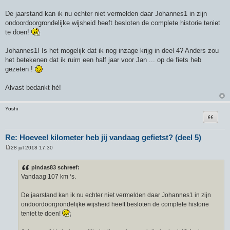
i
c
De jaarstand kan ik nu echter niet vermelden daar Johannes1 in zijn
h
ondoordoorgrondelijke wijsheid heeft besloten de complete historie teniet
t
te doen!
Johannes1! Is het mogelijk dat ik nog inzage krijg in deel 4? Anders zou
het betekenen dat ik ruim een half jaar voor Jan ... op de fiets heb
gezeten !
Alvast bedankt hè!
Yoshi
Citeer
Re: Hoeveel kilometer heb jij vandaag gefietst? (deel 5)
28 jul 2018 17:30
B
e
r
pindas83 schreef:
i
Vandaag 107 km ‘s.
c
h
t
De jaarstand kan ik nu echter niet vermelden daar Johannes1 in zijn
ondoordoorgrondelijke wijsheid heeft besloten de complete historie
teniet te doen!