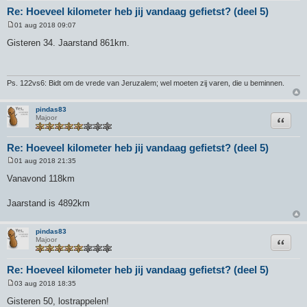
Re: Hoeveel kilometer heb jij vandaag gefietst? (deel 5)
01 aug 2018 09:07
B
e
Gisteren 34. Jaarstand 861km.
r
i
c
h
t
Ps. 122vs6: Bidt om de vrede van Jeruzalem; wel moeten zij varen, die u beminnen.
pindas83
Citeer
Majoor
Re: Hoeveel kilometer heb jij vandaag gefietst? (deel 5)
01 aug 2018 21:35
B
e
Vanavond 118km
r
i
c
Jaarstand is 4892km
h
t
pindas83
Citeer
Majoor
Re: Hoeveel kilometer heb jij vandaag gefietst? (deel 5)
03 aug 2018 18:35
B
e
Gisteren 50, lostrappelen!
r