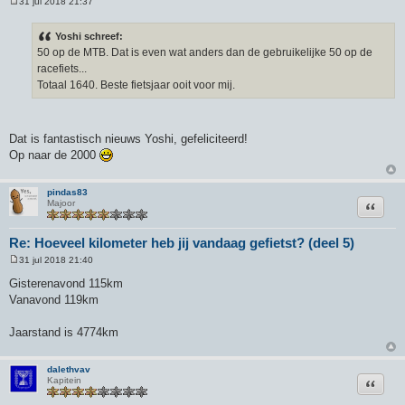
31 jul 2018 21:37
B
e
r
Yoshi schreef:
i
50 op de MTB. Dat is even wat anders dan de gebruikelijke 50 op de
c
h
racefiets...
t
Totaal 1640. Beste fietsjaar ooit voor mij.
Dat is fantastisch nieuws Yoshi, gefeliciteerd!
Op naar de 2000
pindas83
Citeer
Majoor
Re: Hoeveel kilometer heb jij vandaag gefietst? (deel 5)
31 jul 2018 21:40
B
e
Gisterenavond 115km
r
Vanavond 119km
i
c
h
Jaarstand is 4774km
t
dalethvav
Citeer
Kapitein