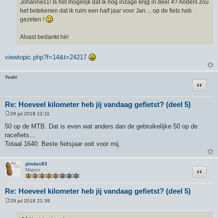
Johannes1! Is het mogelijk dat ik nog inzage krijg in deel 4? Anders zou
het betekenen dat ik ruim een half jaar voor Jan ... op de fiets heb
gezeten !
Alvast bedankt hè!
viewtopic.php?f=14&t=24217
Yoshi
Citeer
Re: Hoeveel kilometer heb jij vandaag gefietst? (deel 5)
29 jul 2018 12:11
B
e
50 op de MTB. Dat is even wat anders dan de gebruikelijke 50 op de
r
racefiets...
i
c
Totaal 1640. Beste fietsjaar ooit voor mij.
h
t
pindas83
Citeer
Majoor
Re: Hoeveel kilometer heb jij vandaag gefietst? (deel 5)
29 jul 2018 21:39
B
e
r