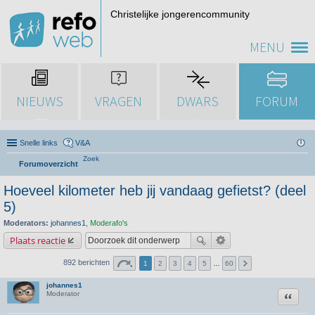
Christelijke jongerencommunity
MENU
NIEUWS
VRAGEN
DWARS
FORUM
Snelle links
V&A
Zoek
Forumoverzicht
Hoeveel kilometer heb jij vandaag gefietst? (deel
5)
Moderators:
johannes1
,
Moderafo's
Plaats reactie
892 berichten
1
2
3
4
5
…
60
johannes1
Citeer
Moderator