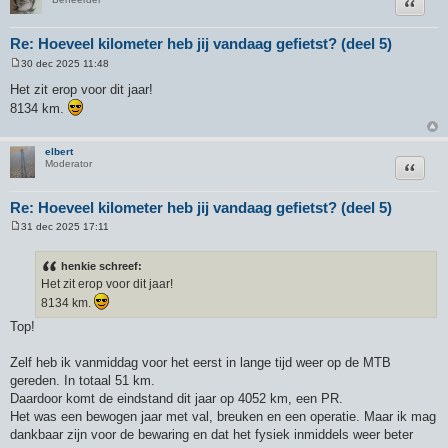
Citeer
Re: Hoeveel kilometer heb jij vandaag gefietst? (deel 5)
30 dec 2025 11:48
B
e
Het zit erop voor dit jaar!
r
8134 km.
i
c
h
t
elbert
Citeer
Moderator
Re: Hoeveel kilometer heb jij vandaag gefietst? (deel 5)
31 dec 2025 17:11
B
e
r
henkie schreef:
i
Het zit erop voor dit jaar!
c
h
8134 km.
t
Top!
Zelf heb ik vanmiddag voor het eerst in lange tijd weer op de MTB
gereden. In totaal 51 km.
Daardoor komt de eindstand dit jaar op 4052 km, een PR.
Het was een bewogen jaar met val, breuken en een operatie. Maar ik mag
dankbaar zijn voor de bewaring en dat het fysiek inmiddels weer beter