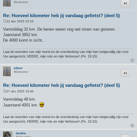
Citeer
Moderator
Re: Hoeveel kilometer heb jij vandaag gefietst? (deel 5)
22 dec 2025 15:10
B
e
Vanmiddag 32 km. De benen waren nog wel stram van gisteren.
r
Jaarstand 3952 km.
i
c
De 4000 komt in zicht...
h
t
Laat de woorden van mijn mond en de overdenking van mijn hart welgevallig zijn voor
Uw aangezicht, HEERE, mijn rots en mijn Verlosser! (Ps. 19:15)
elbert
Citeer
Moderator
Re: Hoeveel kilometer heb jij vandaag gefietst? (deel 5)
27 dec 2025 15:40
B
e
Vanmiddag 49 km.
r
Jaarstand 4001 km.
i
c
h
t
Laat de woorden van mijn mond en de overdenking van mijn hart welgevallig zijn voor
Uw aangezicht, HEERE, mijn rots en mijn Verlosser! (Ps. 19:15)
henkie
Beheerder