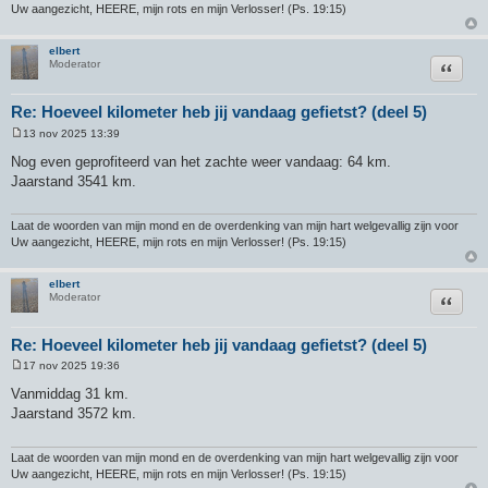
Uw aangezicht, HEERE, mijn rots en mijn Verlosser! (Ps. 19:15)
elbert
Citeer
Moderator
Re: Hoeveel kilometer heb jij vandaag gefietst? (deel 5)
13 nov 2025 13:39
B
e
Nog even geprofiteerd van het zachte weer vandaag: 64 km.
r
Jaarstand 3541 km.
i
c
h
t
Laat de woorden van mijn mond en de overdenking van mijn hart welgevallig zijn voor
Uw aangezicht, HEERE, mijn rots en mijn Verlosser! (Ps. 19:15)
elbert
Citeer
Moderator
Re: Hoeveel kilometer heb jij vandaag gefietst? (deel 5)
17 nov 2025 19:36
B
e
Vanmiddag 31 km.
r
Jaarstand 3572 km.
i
c
h
t
Laat de woorden van mijn mond en de overdenking van mijn hart welgevallig zijn voor
Uw aangezicht, HEERE, mijn rots en mijn Verlosser! (Ps. 19:15)