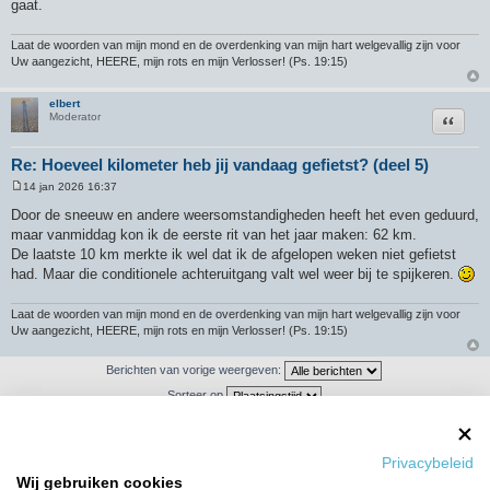
gaat.
Laat de woorden van mijn mond en de overdenking van mijn hart welgevallig zijn voor
Uw aangezicht, HEERE, mijn rots en mijn Verlosser! (Ps. 19:15)
elbert
Citeer
Moderator
Re: Hoeveel kilometer heb jij vandaag gefietst? (deel 5)
14 jan 2026 16:37
B
e
Door de sneeuw en andere weersomstandigheden heeft het even geduurd,
r
maar vanmiddag kon ik de eerste rit van het jaar maken: 62 km.
i
c
De laatste 10 km merkte ik wel dat ik de afgelopen weken niet gefietst
h
had. Maar die conditionele achteruitgang valt wel weer bij te spijkeren.
t
Laat de woorden van mijn mond en de overdenking van mijn hart welgevallig zijn voor
Uw aangezicht, HEERE, mijn rots en mijn Verlosser! (Ps. 19:15)
Berichten van vorige weergeven:
Sorteer op
Privacybeleid
Plaats reactie
Wij gebruiken cookies