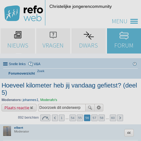
Christelijke jongerencommunity
MENU
NIEUWS
VRAGEN
DWARS
FORUM
Snelle links
V&A
Zoek
Forumoverzicht
Hoeveel kilometer heb jij vandaag gefietst? (deel
5)
Moderators:
johannes1
,
Moderafo's
Plaats reactie
892 berichten
1
…
54
55
56
57
58
…
60
elbert
Citeer
Moderator