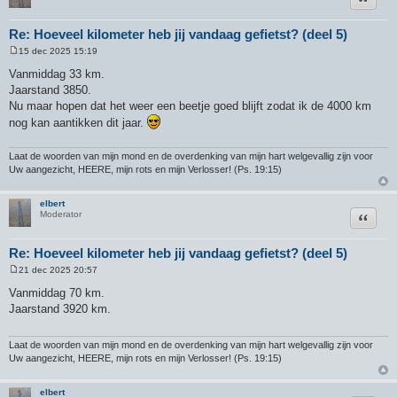
Re: Hoeveel kilometer heb jij vandaag gefietst? (deel 5)
15 dec 2025 15:19
B
e
Vanmiddag 33 km.
r
Jaarstand 3850.
i
c
Nu maar hopen dat het weer een beetje goed blijft zodat ik de 4000 km
h
nog kan aantikken dit jaar.
t
Laat de woorden van mijn mond en de overdenking van mijn hart welgevallig zijn voor
Uw aangezicht, HEERE, mijn rots en mijn Verlosser! (Ps. 19:15)
elbert
Citeer
Moderator
Re: Hoeveel kilometer heb jij vandaag gefietst? (deel 5)
21 dec 2025 20:57
B
e
Vanmiddag 70 km.
r
Jaarstand 3920 km.
i
c
h
t
Laat de woorden van mijn mond en de overdenking van mijn hart welgevallig zijn voor
Uw aangezicht, HEERE, mijn rots en mijn Verlosser! (Ps. 19:15)
elbert