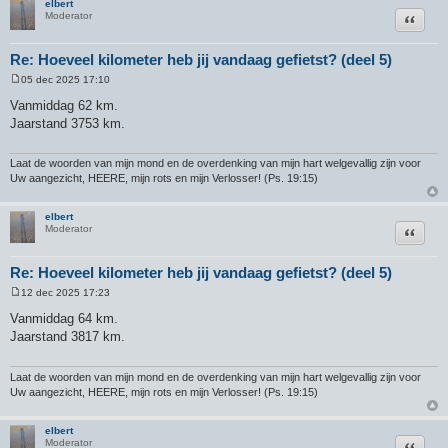
elbert
Citeer
Moderator
Re: Hoeveel kilometer heb jij vandaag gefietst? (deel 5)
05 dec 2025 17:10
B
e
Vanmiddag 62 km.
r
Jaarstand 3753 km.
i
c
h
t
Laat de woorden van mijn mond en de overdenking van mijn hart welgevallig zijn voor
Uw aangezicht, HEERE, mijn rots en mijn Verlosser! (Ps. 19:15)
elbert
Citeer
Moderator
Re: Hoeveel kilometer heb jij vandaag gefietst? (deel 5)
12 dec 2025 17:23
B
e
Vanmiddag 64 km.
r
Jaarstand 3817 km.
i
c
h
t
Laat de woorden van mijn mond en de overdenking van mijn hart welgevallig zijn voor
Uw aangezicht, HEERE, mijn rots en mijn Verlosser! (Ps. 19:15)
elbert
Citeer
Moderator