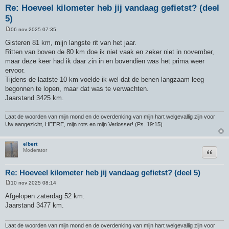
Re: Hoeveel kilometer heb jij vandaag gefietst? (deel
5)
06 nov 2025 07:35
B
e
Gisteren 81 km, mijn langste rit van het jaar.
r
Ritten van boven de 80 km doe ik niet vaak en zeker niet in november,
i
c
maar deze keer had ik daar zin in en bovendien was het prima weer
h
ervoor.
t
Tijdens de laatste 10 km voelde ik wel dat de benen langzaam leeg
begonnen te lopen, maar dat was te verwachten.
Jaarstand 3425 km.
Laat de woorden van mijn mond en de overdenking van mijn hart welgevallig zijn voor
Uw aangezicht, HEERE, mijn rots en mijn Verlosser! (Ps. 19:15)
elbert
Citeer
Moderator
Re: Hoeveel kilometer heb jij vandaag gefietst? (deel 5)
10 nov 2025 08:14
B
e
Afgelopen zaterdag 52 km.
r
Jaarstand 3477 km.
i
c
h
t
Laat de woorden van mijn mond en de overdenking van mijn hart welgevallig zijn voor