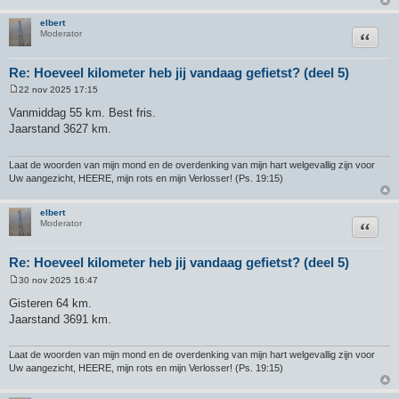
elbert
Citeer
Moderator
Re: Hoeveel kilometer heb jij vandaag gefietst? (deel 5)
22 nov 2025 17:15
B
e
Vanmiddag 55 km. Best fris.
r
Jaarstand 3627 km.
i
c
h
t
Laat de woorden van mijn mond en de overdenking van mijn hart welgevallig zijn voor
Uw aangezicht, HEERE, mijn rots en mijn Verlosser! (Ps. 19:15)
elbert
Citeer
Moderator
Re: Hoeveel kilometer heb jij vandaag gefietst? (deel 5)
30 nov 2025 16:47
B
e
Gisteren 64 km.
r
Jaarstand 3691 km.
i
c
h
t
Laat de woorden van mijn mond en de overdenking van mijn hart welgevallig zijn voor
Uw aangezicht, HEERE, mijn rots en mijn Verlosser! (Ps. 19:15)