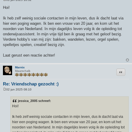
B
e
Hoi!
r
i
c
Ik heb zelf weinig sociale contacten in mijn leven, dus ik dacht laat via
h
hier een poging wagen. Ik ben een vrouw van 20 jaar, en kom uit het
t
noorden van Nederland. In mijn dagelijks leven volg ik de opleiding tot
onderwijsassistent. In mijn vrije tijd ben ik graag met het geloof bezig.
Verdere hobby's van mij zijn: bakken, wandelen, lezen, orgel spelen,
spelletjes spelen, creatief bezig zijn.
Laat gerust een reactie achter!
Marnix
Citeer
Maarschalk
Re: Vriendschap gezocht :)
02 jun 2025 08:10
B
e
r
jessica_2005 schreef:
i
Hoi!
c
h
t
Ik heb zelf weinig sociale contacten in mijn leven, dus ik dacht laat via
hier een poging wagen. Ik ben een vrouw van 20 jaar, en kom uit het
noorden van Nederland. In mijn dagelijks leven volg ik de opleiding tot