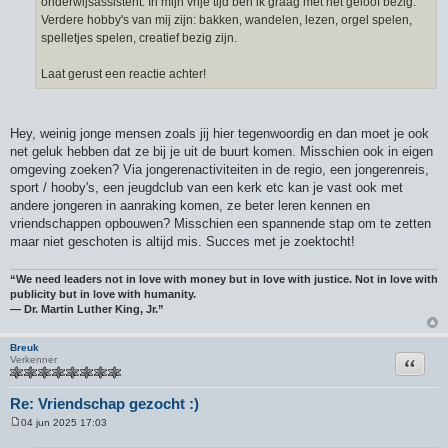
onderwijsassistent. In mijn vrije tijd ben ik graag met het geloof bezig.
Verdere hobby's van mij zijn: bakken, wandelen, lezen, orgel spelen,
spelletjes spelen, creatief bezig zijn.
Laat gerust een reactie achter!
Hey, weinig jonge mensen zoals jij hier tegenwoordig en dan moet je ook
net geluk hebben dat ze bij je uit de buurt komen. Misschien ook in eigen
omgeving zoeken? Via jongerenactiviteiten in de regio, een jongerenreis,
sport / hooby's, een jeugdclub van een kerk etc kan je vast ook met
andere jongeren in aanraking komen, ze beter leren kennen en
vriendschappen opbouwen? Misschien een spannende stap om te zetten
maar niet geschoten is altijd mis. Succes met je zoektocht!
“We need leaders not in love with money but in love with justice. Not in love with
publicity but in love with humanity.
― Dr. Martin Luther King, Jr.”
Breuk
Citeer
Verkenner
Re: Vriendschap gezocht :)
04 jun 2025 17:03
B
e