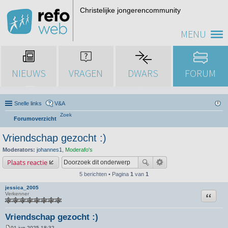
Christelijke jongerencommunity
MENU
NIEUWS
VRAGEN
DWARS
FORUM
Snelle links
V&A
Zoek
Forumoverzicht
Vriendschap gezocht :)
Moderators:
johannes1
,
Moderafo's
Plaats reactie
5 berichten • Pagina
1
van
1
jessica_2005
Citeer
Verkenner
Vriendschap gezocht :)
01 jun 2025 18:32