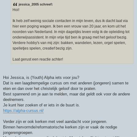
r
jessica_2005 schreef:
i
Hoi!
c
h
t
Ik heb zelf weinig sociale contacten in mijn leven, dus ik dacht laat via
hier een poging wagen. Ik ben een vrouw van 20 jaar, en kom uit het
noorden van Nederland. In mijn dagelijks leven volg ik de opleiding tot
onderwijsassistent. In mijn vrije tijd ben ik graag met het geloof bezig.
Verdere hobby's van mij zijn: bakken, wandelen, lezen, orgel spelen,
spelletjes spelen, creatief bezig zijn.
Laat gerust een reactie achter!
Hoi Jessica, is (Youth) Alpha iets voor jou?
Dat is een laagdrempelige cursus om met anderen (jongeren) samen te
eten en dan over het christelijk geloof door te praten.
Best spannend om je aan te melden, maar dat geldt ook voor de andere
deelnemers.
Je kunt hier zoeken of er iets in de buurt is.
https://alpha-cursus.nl/
Verder zijn er ook kerken met veel aandacht voor jongeren.
Binnen hervormde/reformatorische kerken zijn er vaak de nodige
jongerengroepen.