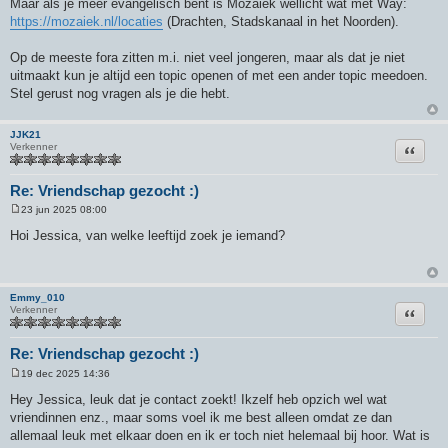
Maar als je meer evangelisch bent is Mozaiek wellicht wat met Way:
https://mozaiek.nl/locaties
(Drachten, Stadskanaal in het Noorden).
Op de meeste fora zitten m.i. niet veel jongeren, maar als dat je niet
uitmaakt kun je altijd een topic openen of met een ander topic meedoen.
Stel gerust nog vragen als je die hebt.
JJK21
Citeer
Verkenner
Re: Vriendschap gezocht :)
23 jun 2025 08:00
B
e
Hoi Jessica, van welke leeftijd zoek je iemand?
r
i
c
h
t
Emmy_010
Citeer
Verkenner
Re: Vriendschap gezocht :)
19 dec 2025 14:36
B
e
Hey Jessica, leuk dat je contact zoekt! Ikzelf heb opzich wel wat
r
vriendinnen enz., maar soms voel ik me best alleen omdat ze dan
i
c
allemaal leuk met elkaar doen en ik er toch niet helemaal bij hoor. Wat is
h