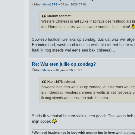
door
Hans1978
»
09 jun 2026 07:01
B
e
r
Marnix schreef:
i
Westers Chinees is net zulke inspiratieloze fastfood als 
c
h
des Heren en de rest van de week verdient beter eten!
t
Sowieso haalden we niks op zondag, dus dat was wel afgek
En inderdaad, westers chinees is wellicht niet het beste vo
haal ik nog steeds wel eens een bak chinees)...
Re: Wat eten jullie op zondag?
door
Marnix
»
09 jun 2026 08:57
B
e
r
Hans1978 schreef:
i
Sowieso haalden we niks op zondag, dus dat was wel afge
c
h
En inderdaad, westers chinees is wellicht niet het beste v
t
ik nog steeds wel eens een bak chinees)...
Sinds ik verhuisd ben en vlakbij een goede Thai woon heb 
mijn optiek
“We need leaders not in love with money but in love with justice.