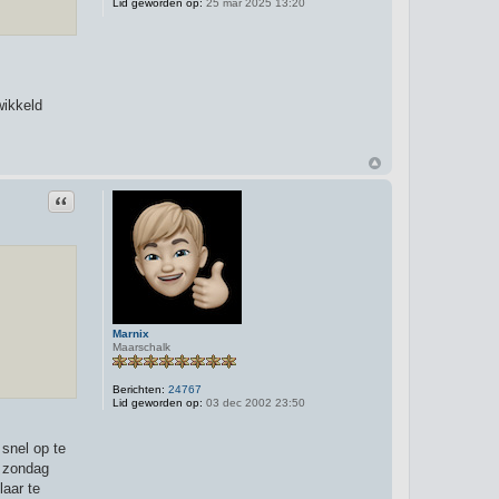
Lid geworden op:
25 mar 2025 13:20
wikkeld
Citeer
Marnix
Maarschalk
Berichten:
24767
Lid geworden op:
03 dec 2002 23:50
 snel op te
p zondag
laar te