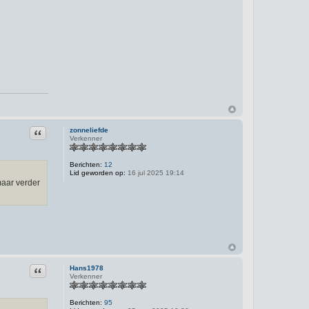
Citeer
zonneliefde
Verkenner
Berichten:
12
Lid geworden op:
16 jul 2025 19:14
maar verder
Citeer
Hans1978
Verkenner
Berichten:
95