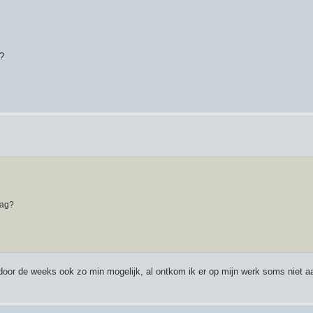
g?
dag?
k door de weeks ook zo min mogelijk, al ontkom ik er op mijn werk soms niet a