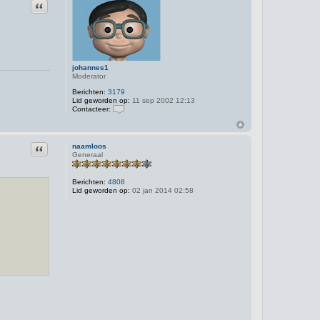
Citeer
johannes1
Moderator
Berichten:
3179
Lid geworden op:
11 sep 2002 12:13
Contacteer:
C
o
n
t
Citeer
naamloos
a
Generaal
c
t
e
Berichten:
4808
e
Lid geworden op:
02 jan 2014 02:58
r
j
o
h
a
n
n
e
s
1