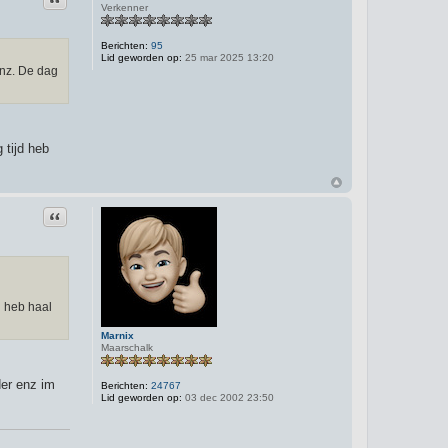
Verkenner
Berichten:
95
Lid geworden op:
25 mar 2025 13:20
enz. De dag
 tijd heb
Citeer
d heb haal
Marnix
Maarschalk
der enz im
Berichten:
24767
Lid geworden op:
03 dec 2002 23:50