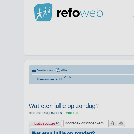
Snelle links
V&A
Zoek
Forumoverzicht
Wat eten jullie op zondag?
Moderators:
johannes1
,
Moderafo's
Plaats reactie
Wat eten jullie op zondag?