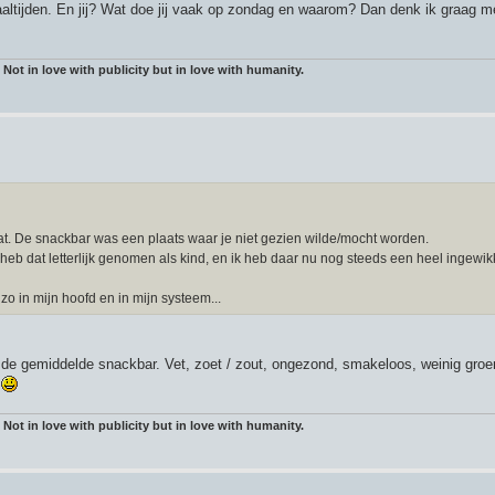
tijden. En jij? Wat doe jij vaak op zondag en waarom? Dan denk ik graag m
 Not in love with publicity but in love with humanity.
at. De snackbar was een plaats waar je niet gezien wilde/mocht worden.
eb dat letterlijk genomen als kind, en ik heb daar nu nog steeds een heel ingewi
zo in mijn hoofd en in mijn systeem...
ij de gemiddelde snackbar. Vet, zoet / zout, ongezond, smakeloos, weinig gro
!
 Not in love with publicity but in love with humanity.