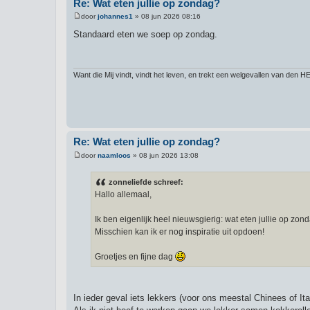
Re: Wat eten jullie op zondag?
door
johannes1
»
08 jun 2026 08:16
B
e
Standaard eten we soep op zondag.
r
i
c
h
t
Want die Mij vindt, vindt het leven, en trekt een welgevallen van den
Re: Wat eten jullie op zondag?
door
naamloos
»
08 jun 2026 13:08
B
e
r
zonneliefde schreef:
i
Hallo allemaal,
c
h
t
Ik ben eigenlijk heel nieuwsgierig: wat eten jullie op zon
Misschien kan ik er nog inspiratie uit opdoen!
Groetjes en fijne dag
In ieder geval iets lekkers (voor ons meestal Chinees of Ita