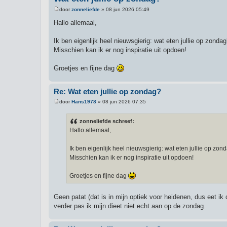
door
zonneliefde
»
08 jun 2026 05:49
B
e
Hallo allemaal,
r
i
c
Ik ben eigenlijk heel nieuwsgierig: wat eten jullie op zonda
h
Misschien kan ik er nog inspiratie uit opdoen!
t
Groetjes en fijne dag
Re: Wat eten jullie op zondag?
door
Hans1978
»
08 jun 2026 07:35
B
e
r
zonneliefde schreef:
i
Hallo allemaal,
c
h
t
Ik ben eigenlijk heel nieuwsgierig: wat eten jullie op zon
Misschien kan ik er nog inspiratie uit opdoen!
Groetjes en fijne dag
Geen patat (dat is in mijn optiek voor heidenen, dus eet i
verder pas ik mijn dieet niet echt aan op de zondag.