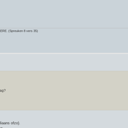
 HEERE. (Spreuken 8 vers 35)
dag?
liaans ofzo).