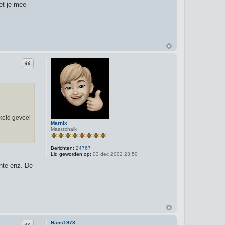
et je mee
Citeer
kkeld gevoel
Marnix
Maarschalk
Berichten:
24767
Lid geworden op:
03 dec 2002 23:50
ente enz. De
Citeer
Hans1978