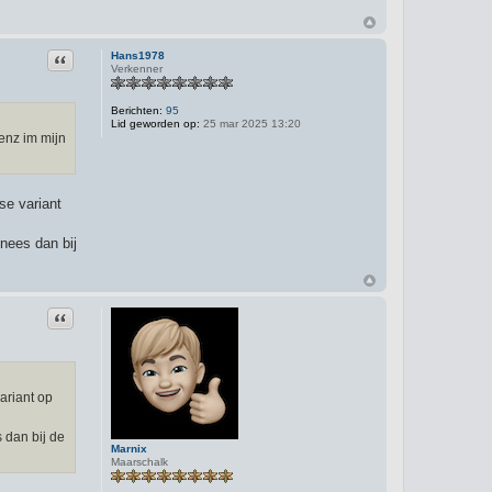
Citeer
Hans1978
Verkenner
Berichten:
95
Lid geworden op:
25 mar 2025 13:20
enz im mijn
se variant
inees dan bij
Citeer
ariant op
s dan bij de
Marnix
Maarschalk