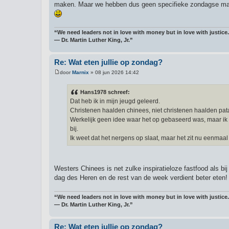
maken. Maar we hebben dus geen specifieke zondagse maal
“We need leaders not in love with money but in love with justice.
― Dr. Martin Luther King, Jr.”
Re: Wat eten jullie op zondag?
door
Marnix
»
08 jun 2026 14:42
B
e
r
Hans1978 schreef:
i
Dat heb ik in mijn jeugd geleerd.
c
h
Christenen haalden chinees, niet christenen haalden pat
t
Werkelijk geen idee waar het op gebaseerd was, maar ik h
bij.
Ik weet dat het nergens op slaat, maar het zit nu eenmaal 
Westers Chinees is net zulke inspiratieloze fastfood als b
dag des Heren en de rest van de week verdient beter eten
“We need leaders not in love with money but in love with justice.
― Dr. Martin Luther King, Jr.”
Re: Wat eten jullie op zondag?