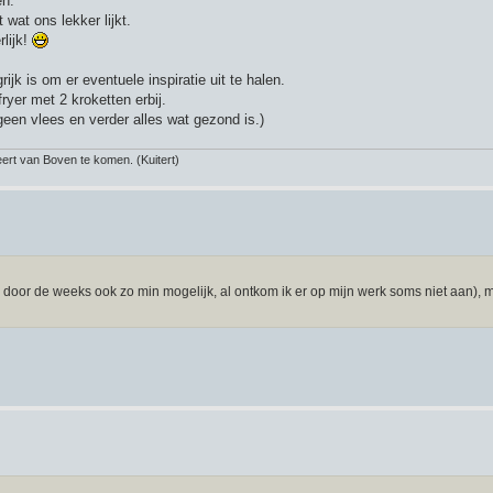
en.
at ons lekker lijkt.
rlijk!
jk is om er eventuele inspiratie uit te halen.
ryer met 2 kroketten erbij.
geen vlees en verder alles wat gezond is.)
rt van Boven te komen. (Kuitert)
ik door de weeks ook zo min mogelijk, al ontkom ik er op mijn werk soms niet aan), 