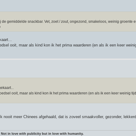
bij de gemiddelde snackbar. Vet, zoet / zout, ongezond, smakeloos, weinig groente 
aart...
edsel ooit, maar als kind kon ik het prima waarderen (en als ik een keer weinig
kaart...
oedsel ooit, maar als kind kon ik het prima waarderen (en als ik een keer weinig tij
ik nooit meer Chinees afgehaald, dat is zoveel smaakvoller, gezonder, lekker
 Not in love with publicity but in love with humanity.