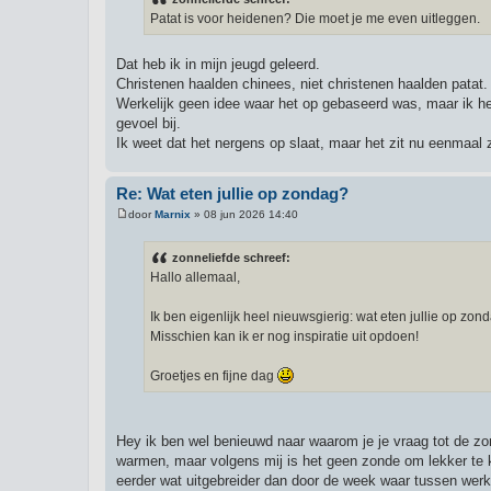
i
Patat is voor heidenen? Die moet je me even uitleggen.
c
h
t
Dat heb ik in mijn jeugd geleerd.
Christenen haalden chinees, niet christenen haalden patat
Werkelijk geen idee waar het op gebaseerd was, maar ik heb
gevoel bij.
Ik weet dat het nergens op slaat, maar het zit nu eenmaal z
Re: Wat eten jullie op zondag?
door
Marnix
»
08 jun 2026 14:40
B
e
r
zonneliefde schreef:
i
Hallo allemaal,
c
h
t
Ik ben eigenlijk heel nieuwsgierig: wat eten jullie op zon
Misschien kan ik er nog inspiratie uit opdoen!
Groetjes en fijne dag
Hey ik ben wel benieuwd naar waarom je je vraag tot de zon
warmen, maar volgens mij is het geen zonde om lekker te k
eerder wat uitgebreider dan door de week waar tussen werk