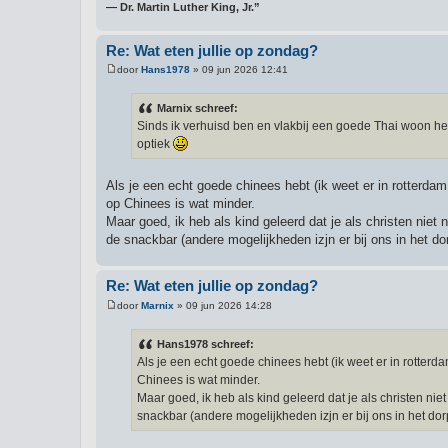
― Dr. Martin Luther King, Jr.”
Re: Wat eten jullie op zondag?
door
Hans1978
»
09 jun 2026 12:41
B
e
r
Marnix schreef:
i
Sinds ik verhuisd ben en vlakbij een goede Thai woon heb
c
h
optiek
t
Als je een echt goede chinees hebt (ik weet er in rotterda
op Chinees is wat minder.
Maar goed, ik heb als kind geleerd dat je als christen niet 
de snackbar (andere mogelijkheden izjn er bij ons in het dorp
Re: Wat eten jullie op zondag?
door
Marnix
»
09 jun 2026 14:28
B
e
r
Hans1978 schreef:
i
Als je een echt goede chinees hebt (ik weet er in rotter
c
h
Chinees is wat minder.
t
Maar goed, ik heb als kind geleerd dat je als christen niet
snackbar (andere mogelijkheden izjn er bij ons in het dorp 