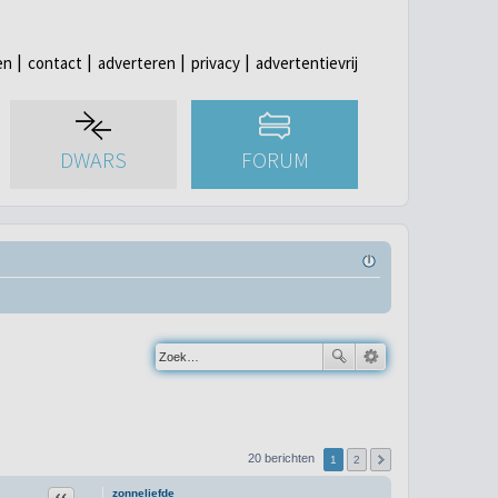
en
contact
adverteren
privacy
advertentievrij
DWARS
FORUM
20 berichten
1
2
Citeer
zonneliefde