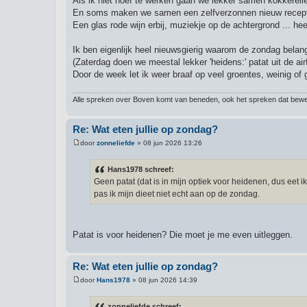
Als ik niet hoef te werken gaan we lekker samen kokkerell
En soms maken we samen een zelfverzonnen nieuw recept w
Een glas rode wijn erbij, muziekje op de achtergrond ... hee
Ik ben eigenlijk heel nieuwsgierig waarom de zondag belangri
(Zaterdag doen we meestal lekker 'heidens:' patat uit de airf
Door de week let ik weer braaf op veel groentes, weinig of 
Alle spreken over Boven komt van beneden, ook het spreken dat bewee
Re: Wat eten jullie op zondag?
door
zonneliefde
»
08 jun 2026 13:26
B
e
r
Hans1978 schreef:
i
Geen patat (dat is in mijn optiek voor heidenen, dus eet 
c
h
pas ik mijn dieet niet echt aan op de zondag.
t
Patat is voor heidenen? Die moet je me even uitleggen.
Re: Wat eten jullie op zondag?
door
Hans1978
»
08 jun 2026 14:39
B
e
r
zonneliefde schreef: