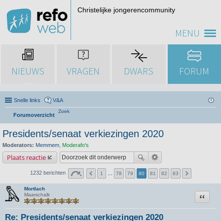
Christelijke jongerencommunity
MENU
NIEUWS
VRAGEN
DWARS
FORUM
Snelle links
V&A
Zoek
Forumoverzicht
Presidents/senaat verkiezingen 2020
Moderators:
Memmem
,
Moderafo's
Plaats reactie
1232 berichten
1
…
78
79
80
81
82
83
Mortlach
Citeer
Maarschalk
Re: Presidents/senaat verkiezingen 2020