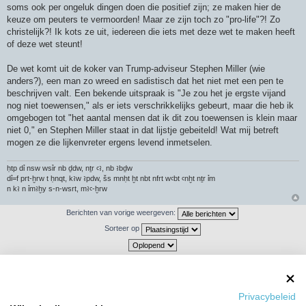
soms ook per ongeluk dingen doen die positief zijn; ze maken hier de
keuze om peuters te vermoorden! Maar ze zijn toch zo "pro-life"?! Zo
christelijk?! Ik kots ze uit, iedereen die iets met deze wet te maken heeft
of deze wet steunt!
De wet komt uit de koker van Trump-adviseur Stephen Miller (wie
anders?), een man zo wreed en sadistisch dat het niet met een pen te
beschrijven valt. Een bekende uitspraak is "Je zou het je ergste vijand
nog niet toewensen," als er iets verschrikkelijks gebeurt, maar die heb ik
omgebogen tot "het aantal mensen dat ik dit zou toewensen is klein maar
niet 0," en Stephen Miller staat in dat lijstje gebeiteld! Wat mij betreft
mogen ze die lijkenvreter ergens levend inmetselen.
ḥtp dỉ nsw wsỉr nb ḏdw, nṯr ꜥꜣ, nb ꜣbḏw
dỉ=f prt-ḫrw t ḥnqt, kꜣw ꜣpdw, šs mnḥt ḫt nbt nfrt wꜥbt ꜥnḫt nṯr ỉm
n kꜣ n ỉmꜣḫy s-n-wsrt, mꜣꜥ-ḫrw
Berichten van vorige weergeven:
Sorteer op
Plaats reactie
Privacybeleid
1232 berichten
1
…
78
79
80
81
82
83