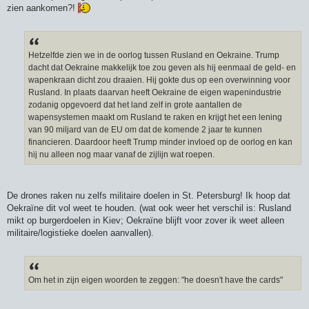
zien aankomen?!
Hetzelfde zien we in de oorlog tussen Rusland en Oekraine. Trump
dacht dat Oekraine makkelijk toe zou geven als hij eenmaal de geld- en
wapenkraan dicht zou draaien. Hij gokte dus op een overwinning voor
Rusland. In plaats daarvan heeft Oekraine de eigen wapenindustrie
zodanig opgevoerd dat het land zelf in grote aantallen de
wapensystemen maakt om Rusland te raken en krijgt het een lening
van 90 miljard van de EU om dat de komende 2 jaar te kunnen
financieren. Daardoor heeft Trump minder invloed op de oorlog en kan
hij nu alleen nog maar vanaf de zijlijn wat roepen.
De drones raken nu zelfs militaire doelen in St. Petersburg! Ik hoop dat
Oekraïne dit vol weet te houden. (wat ook weer het verschil is: Rusland
mikt op burgerdoelen in Kiev; Oekraïne blijft voor zover ik weet alleen
militaire/logistieke doelen aanvallen).
Om het in zijn eigen woorden te zeggen: "he doesn't have the cards"