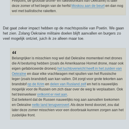
Firepoint, de grootste drone- en raketfebrikant van Oekraïne) is later
t
deze zomer of het begin van de herfst
Moskou aan de beurt
en dan nog
wel met ballistische raketten.
Dat gaat zeker impact hebben op de machtspositie van Poetin. We gaan
het zien. Zolang Oekraine militaire doelen blijft aanvallen en burgers zo
veel mogelijk ontziet, juich ik ze alleen maar toe.
Belangrijker is misschien nog wel dat Oekraïne momenteel met drones
die AI besturing hebben (zoals de Amerikaanse Hornet drone, maar ook
eigen gefabriceerde drones)
het luchtoverwicht heeft in het zuiden van
Oekraïne
en daar elke vrachtwagen met spullen van het Russische
leger (zoals brandstof) aan kan vallen. Dit zorgt voor grote tekorten aan
brandstof
op de Krim
en
delen van Rusland zelf
en het is nauwelijks
mogelijk voor de Russen om zich daar over de weg te verplaatsen. Ook
het treinverkeer
ontkomt er niet aan
.
Dat betekent dat de Russen nauwelijks nog aan aanvallen toekomen
en Oekraïne
netto land terugverovert
. Als deze trend doorzet, zou dat
later deze zomer misschien voor een doorbraak kunnen zorgen aan het
zuidelijke front.