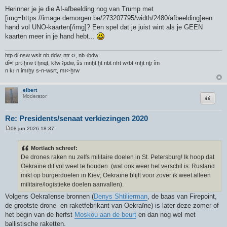
Herinner je je die AI-afbeelding nog van Trump met
[img=https://image.demorgen.be/273207795/width/2480/afbeelding]een
hand vol UNO-kaarten[/img]? Een spel dat je juist wint als je GEEN
kaarten meer in je hand hebt...
ḥtp dỉ nsw wsỉr nb ḏdw, nṯr ꜥꜣ, nb ꜣbḏw
dỉ=f prt-ḫrw t ḥnqt, kꜣw ꜣpdw, šs mnḥt ḫt nbt nfrt wꜥbt ꜥnḫt nṯr ỉm
n kꜣ n ỉmꜣḫy s-n-wsrt, mꜣꜥ-ḫrw
elbert
Citeer
Moderator
Re: Presidents/senaat verkiezingen 2020
08 jun 2026 18:37
B
e
r
Mortlach schreef:
i
De drones raken nu zelfs militaire doelen in St. Petersburg! Ik hoop dat
c
h
Oekraïne dit vol weet te houden. (wat ook weer het verschil is: Rusland
t
mikt op burgerdoelen in Kiev; Oekraïne blijft voor zover ik weet alleen
militaire/logistieke doelen aanvallen).
Volgens Oekraïense bronnen (
Denys Shtilierman
, de baas van Firepoint,
de grootste drone- en raketfebrikant van Oekraïne) is later deze zomer of
het begin van de herfst
Moskou aan de beurt
en dan nog wel met
ballistische raketten.