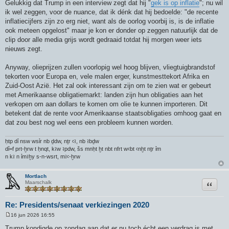
Gelukkig dat Trump in een interview zegt dat hij "
gek is op inflatie
"; nu wil
ik wel zeggen, voor de nuance, dat ik dénk dat hij bedoelde: "de recente
inflatiecijfers zijn zo erg niet, want als de oorlog voorbij is, is de inflatie
ook meteen opgelost" maar je kon er donder op zeggen natuurlijk dat de
clip door alle media grijs wordt gedraaid totdat hij morgen weer iets
nieuws zegt.
Anyway, olieprijzen zullen voorlopig wel hoog blijven, vliegtuigbrandstof
tekorten voor Europa en, vele malen erger, kunstmesttekort Afrika en
Zuid-Oost Azië. Het zal ook interessant zijn om te zien wat er gebeurt
met Amerikaanse obligatiemarkt: landen zijn hun obligaties aan het
verkopen om aan dollars te komen om olie te kunnen importeren. Dit
betekent dat de rente voor Amerikaanse staatsobligaties omhoog gaat en
dat zou best nog wel eens een probleem kunnen worden.
ḥtp dỉ nsw wsỉr nb ḏdw, nṯr ꜥꜣ, nb ꜣbḏw
dỉ=f prt-ḫrw t ḥnqt, kꜣw ꜣpdw, šs mnḥt ḫt nbt nfrt wꜥbt ꜥnḫt nṯr ỉm
n kꜣ n ỉmꜣḫy s-n-wsrt, mꜣꜥ-ḫrw
Mortlach
Citeer
Maarschalk
Re: Presidents/senaat verkiezingen 2020
16 jun 2026 16:55
B
e
Trump kondigde op zondag aan dat er nu toch écht een verdrag is met