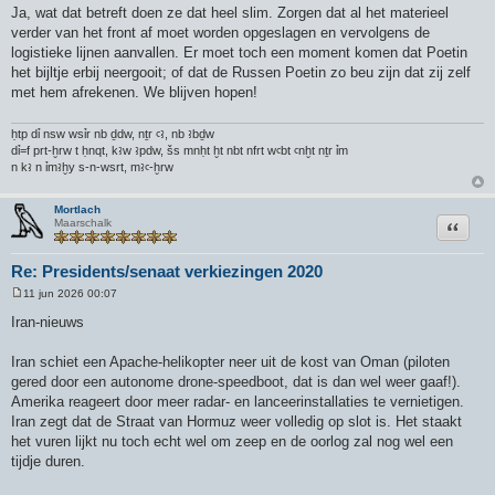
Ja, wat dat betreft doen ze dat heel slim. Zorgen dat al het materieel
verder van het front af moet worden opgeslagen en vervolgens de
logistieke lijnen aanvallen. Er moet toch een moment komen dat Poetin
het bijltje erbij neergooit; of dat de Russen Poetin zo beu zijn dat zij zelf
met hem afrekenen. We blijven hopen!
ḥtp dỉ nsw wsỉr nb ḏdw, nṯr ꜥꜣ, nb ꜣbḏw
dỉ=f prt-ḫrw t ḥnqt, kꜣw ꜣpdw, šs mnḥt ḫt nbt nfrt wꜥbt ꜥnḫt nṯr ỉm
n kꜣ n ỉmꜣḫy s-n-wsrt, mꜣꜥ-ḫrw
Mortlach
Citeer
Maarschalk
Re: Presidents/senaat verkiezingen 2020
11 jun 2026 00:07
B
e
Iran-nieuws
r
i
c
Iran schiet een Apache-helikopter neer uit de kost van Oman (piloten
h
gered door een autonome drone-speedboot, dat is dan wel weer gaaf!).
t
Amerika reageert door meer radar- en lanceerinstallaties te vernietigen.
Iran zegt dat de Straat van Hormuz weer volledig op slot is. Het staakt
het vuren lijkt nu toch echt wel om zeep en de oorlog zal nog wel een
tijdje duren.