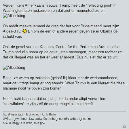
Verder intern Amerikaans nieuws: Trump heeft de "reflecting pool" in
Washington laten restaureren en dat ziet er momenteel zo uit:
Op reddit maakte iemand de grap dat het voor Pride-maand moet zijn:
Algea-BTQ
En om de een of andere reden geven ze er Obama de
schuld van.
Ook de gevel van het Kennedy Center for the Performing Arts is gefixt.
Trump had zijn naam op de gevel laten toevoegen, maar een rechter zei
dat dit illegaal was en het er weer af moest. Dus nu ziet dat er zo uit:
En ja, ze waren op zaterdag (geloof ik) klaar met de werkzaamheden,
maar de vitrage hangt er nog steeds. Want Trump is een kleuter die deze
blamage nooit te boven zou komen.
Het is echt frappant dat de partij die de ander altijd verwijt tere
"snowflakes" te zijn zelf de dunst mogelijke huid heeft.
ḥtp dỉ nsw wsỉr nb ḏdw, nṯr ꜥꜣ, nb ꜣbḏw
dỉ=f prt-ḫrw t ḥnqt, kꜣw ꜣpdw, šs mnḥt ḫt nbt nfrt wꜥbt ꜥnḫt nṯr ỉm
n kꜣ n ỉmꜣḫy s-n-wsrt, mꜣꜥ-ḫrw