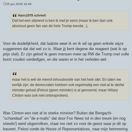
05 jun 2026 16:49
B
e
r
Hans1978 schreef:
i
Dat het een slijmerd is ben ik met je eens (maar ik ben dan ook
c
h
absoluut geen fan van de hele Trump-bende...),
t
Voor de duidelijkheid, dat laatste weet ik en ik wil op geen enkele wijze
suggereren dat dat wel zo is. Maar jij bent degene die reageert (wat ik op
prijs stel). Er zijn geloof ik geen mensen meer op RW die Trump met volle
borst zouden verdedigen, en die waren er in het verleden wel.
maar het is wél de meest inhoudsvolle van het hele stel. En laten we
eerlijk zijn: de democraten hebben ook regelmatig een niet al te sterke
minister gehad (Pelosi (geen minister) is al genoemd, maar Hillary
Clinton was ook niet onbesproken).
Was Clinton een niet al te sterke minister? Buiten dat Bengazhi-
"schandaal" en "de e-mails" dat door Fox News tot in den treure (en nog
steeds!) werd uitgemolken, staat me niet zo voor de geest waar je dit op
baseert. Pelosi runde de House of Representatives, naar mijn herinnering