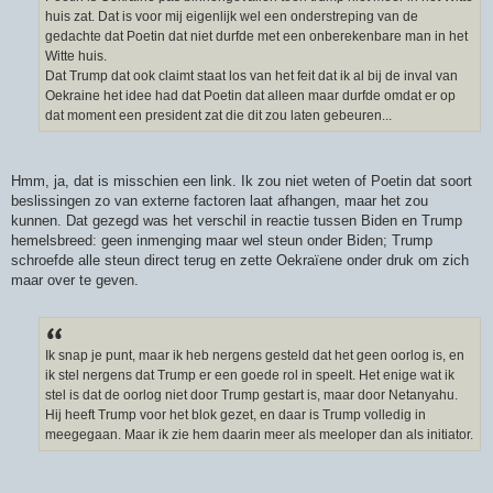
huis zat. Dat is voor mij eigenlijk wel een onderstreping van de
gedachte dat Poetin dat niet durfde met een onberekenbare man in het
Witte huis.
Dat Trump dat ook claimt staat los van het feit dat ik al bij de inval van
Oekraine het idee had dat Poetin dat alleen maar durfde omdat er op
dat moment een president zat die dit zou laten gebeuren...
Hmm, ja, dat is misschien een link. Ik zou niet weten of Poetin dat soort
beslissingen zo van externe factoren laat afhangen, maar het zou
kunnen. Dat gezegd was het verschil in reactie tussen Biden en Trump
hemelsbreed: geen inmenging maar wel steun onder Biden; Trump
schroefde alle steun direct terug en zette Oekraïene onder druk om zich
maar over te geven.
Ik snap je punt, maar ik heb nergens gesteld dat het geen oorlog is, en
ik stel nergens dat Trump er een goede rol in speelt. Het enige wat ik
stel is dat de oorlog niet door Trump gestart is, maar door Netanyahu.
Hij heeft Trump voor het blok gezet, en daar is Trump volledig in
meegegaan. Maar ik zie hem daarin meer als meeloper dan als initiator.