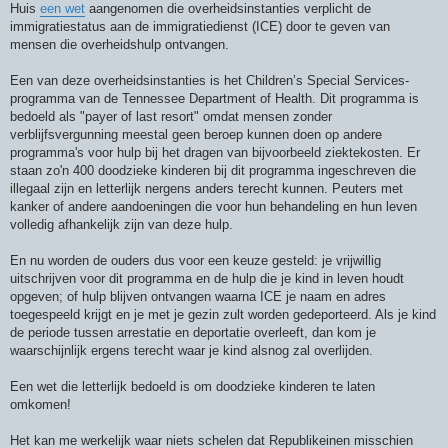
Huis
een wet
aangenomen die overheidsinstanties verplicht de
immigratiestatus aan de immigratiedienst (ICE) door te geven van
mensen die overheidshulp ontvangen.
Een van deze overheidsinstanties is het Children’s Special Services-
programma van de Tennessee Department of Health. Dit programma is
bedoeld als "payer of last resort" omdat mensen zonder
verblijfsvergunning meestal geen beroep kunnen doen op andere
programma's voor hulp bij het dragen van bijvoorbeeld ziektekosten. Er
staan zo'n 400 doodzieke kinderen bij dit programma ingeschreven die
illegaal zijn en letterlijk nergens anders terecht kunnen. Peuters met
kanker of andere aandoeningen die voor hun behandeling en hun leven
volledig afhankelijk zijn van deze hulp.
En nu worden de ouders dus voor een keuze gesteld: je vrijwillig
uitschrijven voor dit programma en de hulp die je kind in leven houdt
opgeven; of hulp blijven ontvangen waarna ICE je naam en adres
toegespeeld krijgt en je met je gezin zult worden gedeporteerd. Als je kind
de periode tussen arrestatie en deportatie overleeft, dan kom je
waarschijnlijk ergens terecht waar je kind alsnog zal overlijden.
Een wet die letterlijk bedoeld is om doodzieke kinderen te laten
omkomen!
Het kan me werkelijk waar niets schelen dat Republikeinen misschien