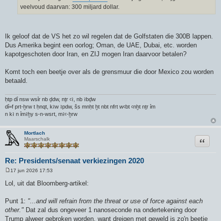
h
veelvoud daarvan: 300 miljard dollar.
t
Ik geloof dat de VS het zo wil regelen dat de Golfstaten die 300B lappen.
Dus Amerika begint een oorlog; Oman, de UAE, Dubai, etc. worden
kapotgeschoten door Iran, en ZIJ mogen Iran daarvoor betalen?
Komt toch een beetje over als de grensmuur die door Mexico zou worden
betaald.
ḥtp dỉ nsw wsỉr nb ḏdw, nṯr ꜥꜣ, nb ꜣbḏw
dỉ=f prt-ḫrw t ḥnqt, kꜣw ꜣpdw, šs mnḥt ḫt nbt nfrt wꜥbt ꜥnḫt nṯr ỉm
n kꜣ n ỉmꜣḫy s-n-wsrt, mꜣꜥ-ḫrw
Mortlach
Citeer
Maarschalk
Re: Presidents/senaat verkiezingen 2020
17 jun 2026 17:53
B
e
Lol, uit dat Bloomberg-artikel:
r
i
c
Punt 1:
"...and will refrain from the threat or use of force against each
h
other."
Dat zal dus ongeveer 1 nanoseconde na ondertekening door
t
Trump alweer gebroken worden, want dreigen met geweld is zo'n beetje