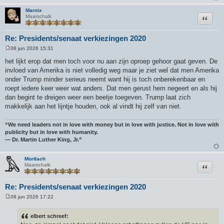
Marnix
Citeer
Maarschalk
Re: Presidents/senaat verkiezingen 2020
08 jun 2026 15:31
B
e
het lijkt erop dat men toch voor nu aan zijn oproep gehoor gaat geven. De
r
invloed van Amerika is niet volledig weg maar je ziet wel dat men Amerika
i
c
onder Trump minder serieus neemt want hij is toch onberekenbaar en
h
roept iedere keer weer wat anders. Dat men gerust hem negeert en als hij
t
dan begint te dreigen weer een beetje toegeven. Trump laat zich
makkelijk aan het lijntje houden, ook al vindt hij zelf van niet.
“We need leaders not in love with money but in love with justice. Not in love with
publicity but in love with humanity.
― Dr. Martin Luther King, Jr.”
Mortlach
Citeer
Maarschalk
Re: Presidents/senaat verkiezingen 2020
08 jun 2026 17:22
B
e
r
elbert schreef:
i