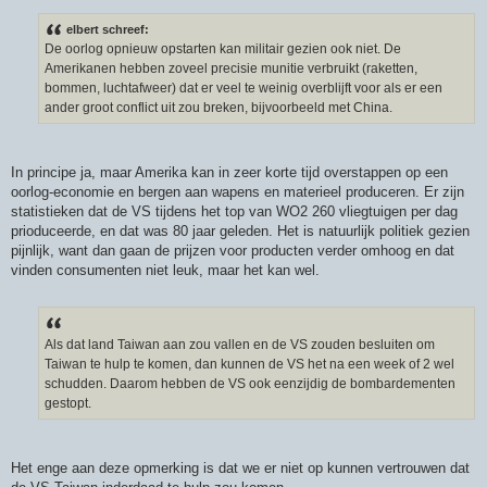
e
r
elbert schreef:
i
De oorlog opnieuw opstarten kan militair gezien ook niet. De
c
h
Amerikanen hebben zoveel precisie munitie verbruikt (raketten,
t
bommen, luchtafweer) dat er veel te weinig overblijft voor als er een
ander groot conflict uit zou breken, bijvoorbeeld met China.
In principe ja, maar Amerika kan in zeer korte tijd overstappen op een
oorlog-economie en bergen aan wapens en materieel produceren. Er zijn
statistieken dat de VS tijdens het top van WO2 260 vliegtuigen per dag
prioduceerde, en dat was 80 jaar geleden. Het is natuurlijk politiek gezien
pijnlijk, want dan gaan de prijzen voor producten verder omhoog en dat
vinden consumenten niet leuk, maar het kan wel.
Als dat land Taiwan aan zou vallen en de VS zouden besluiten om
Taiwan te hulp te komen, dan kunnen de VS het na een week of 2 wel
schudden. Daarom hebben de VS ook eenzijdig de bombardementen
gestopt.
Het enge aan deze opmerking is dat we er niet op kunnen vertrouwen dat