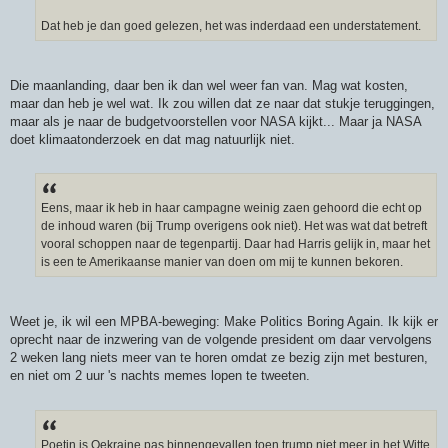
Dat heb je dan goed gelezen, het was inderdaad een understatement.
Die maanlanding, daar ben ik dan wel weer fan van. Mag wat kosten,
maar dan heb je wel wat. Ik zou willen dat ze naar dat stukje teruggingen,
maar als je naar de budgetvoorstellen voor NASA kijkt... Maar ja NASA
doet klimaatonderzoek en dat mag natuurlijk niet.
Eens, maar ik heb in haar campagne weinig zaen gehoord die echt op
de inhoud waren (bij Trump overigens ook niet). Het was wat dat betreft
vooral schoppen naar de tegenpartij. Daar had Harris gelijk in, maar het
is een te Amerikaanse manier van doen om mij te kunnen bekoren.
Weet je, ik wil een MPBA-beweging: Make Politics Boring Again. Ik kijk er
oprecht naar de inzwering van de volgende president om daar vervolgens
2 weken lang niets meer van te horen omdat ze bezig zijn met besturen,
en niet om 2 uur 's nachts memes lopen te tweeten.
Poetin is Oekraine pas binnengevallen toen trump niet meer in het Witte