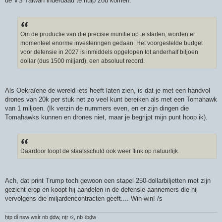
de VS Taiwan inderdaad te hulp zou komen.
Om de productie van die precisie munitie op te starten, worden er
momenteel enorme investeringen gedaan. Het voorgestelde budget
voor defensie in 2027 is inmiddels opgelopen tot anderhalf biljoen
dollar (dus 1500 miljard), een absoluut record.
Als Oekraïene de wereld iets heeft laten zien, is dat je met een handvol
drones van 20k per stuk net zo veel kunt bereiken als met een Tomahawk
van 1 miljoen. (Ik verzin de nummers even, en er zijn dingen die
Tomahawks kunnen en drones niet, maar je begrijpt mijn punt hoop ik).
Daardoor loopt de staatsschuld ook weer flink op natuurlijk.
Ach, dat print Trump toch gewoon een stapel 250-dollarbiljetten met zijn
gezicht erop en koopt hij aandelen in de defensie-aannemers die hij
vervolgens die miljardencontracten geeft.... Win-win! /s
ḥtp dỉ nsw wsỉr nb ḏdw, nṯr ꜥꜣ, nb ꜣbḏw