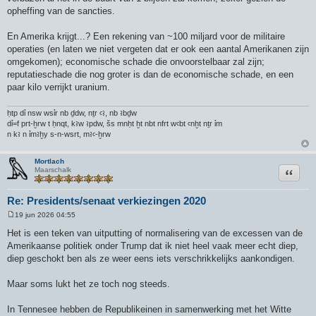
opheffing van de sancties.
En Amerika krijgt...? Een rekening van ~100 miljard voor de militaire
operaties (en laten we niet vergeten dat er ook een aantal Amerikanen zijn
omgekomen); economische schade die onvoorstelbaar zal zijn;
reputatieschade die nog groter is dan de economische schade, en een
paar kilo verrijkt uranium.
ḥtp dỉ nsw wsỉr nb ḏdw, nṯr ꜥꜣ, nb ꜣbḏw
dỉ=f prt-ḫrw t ḥnqt, kꜣw ꜣpdw, šs mnḥt ḫt nbt nfrt wꜥbt ꜥnḫt nṯr ỉm
n kꜣ n ỉmꜣḫy s-n-wsrt, mꜣꜥ-ḫrw
Mortlach
Citeer
Maarschalk
Re: Presidents/senaat verkiezingen 2020
19 jun 2026 04:55
B
e
Het is een teken van uitputting of normalisering van de excessen van de
r
Amerikaanse politiek onder Trump dat ik niet heel vaak meer echt diep,
i
c
diep geschokt ben als ze weer eens iets verschrikkelijks aankondigen.
h
t
Maar soms lukt het ze toch nog steeds.
In Tennesee hebben de Republikeinen in samenwerking met het Witte