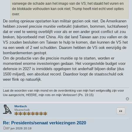
t
vanwege de schade aan het imago van de VS; het staakt het vuren en
de blokkade volhouden kan ook niet; Trump heeft niet echt veel opties
over.
De oorlog opnieuw opstarten kan militair gezien ook niet. De Amerikanen
hebben zoveel precisie munitie verbruikt (raketten, bommen, luchtafweer)
dat er veel te weinig overblijft voor als er een ander groot conflict uit zou
breken, bijvoorbeeld met China. Als dat land Taiwan aan zou vallen en de
VS zouden besluiten om Taiwan te hulp te komen, dan kunnen de VS het
na een week of 2 wel schudden. Daarom hebben de VS ook eenzijdig de
bombardementen gestopt.
Om de productie van die precisie munitie op te starten, worden er
momenteel enorme investeringen gedaan. Het voorgestelde budget voor
defensie in 2027 is inmiddels opgelopen tot anderhalf biljoen dollar (dus
1500 miljard), een absoluut record. Daardoor loopt de staatsschuld ook
weer flink op natuurlijk.
Laat de woorden van mijn mond en de overdenking van mijn hart welgevallig zijn voor
Uw aangezicht, HEERE, mijn rots en mijn Verlosser! (Ps. 19:15)
Mortlach
Citeer
Maarschalk
Re: Presidents/senaat verkiezingen 2020
07 jun 2026 20:19
B