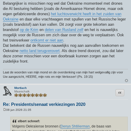
Belangrijker is misschien nog wel dat Oekraïne momenteel met drones
die AI besturing hebben (zoals de Amerikaanse Hornet drone, maar ook
eigen gefabriceerde drones)
het luchtoverwicht heeft in het zuiden van
Oekraïne
en daar elke vrachtwagen met spullen van het Russische leger
(zoals brandstof) aan kan vallen. Dit zorgt voor grote tekorten aan
brandstof
op de Krim
en
delen van Rusland zelf
en het is nauwelijks
mogelijk voor de Russen om zich daar over de weg te verplaatsen. Ook
het treinverkeer
ontkomt er niet aan
.
Dat betekent dat de Russen nauwelijks nog aan aanvallen toekomen en
Oekraïne
netto land terugverovert
. Als deze trend doorzet, zou dat later
deze zomer misschien voor een doorbraak kunnen zorgen aan het
zuidelijke front.
Laat de woorden van mijn mond en de overdenking van mijn hart welgevallig zijn voor
Uw aangezicht, HEERE, mijn rots en mijn Verlosser! (Ps. 19:15)
Mortlach
Citeer
Maarschalk
Re: Presidents/senaat verkiezingen 2020
08 jun 2026 21:35
B
e
r
elbert schreef:
i
Volgens Oekraïense bronnen (
Denys Shtilierman
, de baas van
c
h