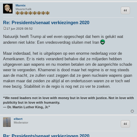
Marnix
Citeer
Maarschalk
Re: Presidents/senaat verkiezingen 2020
17 jun 2026 08:52
B
e
Natuurijk heeft Trump al wel even opgeschept dat hem is gelukt wat
r
anderen niet lukte: Een vredesverdrag sluiten met Iran
i
c
h
Maar inderdaad, het is uitgelopen op een enorme nederlaag voor de
t
Amerikanen. Er is niets veranderd behalve dat ze miljarden hebben
uitgegeven aan wapens en nu moeten betalen om de aangerichte schade
weer te vergoeden. Khamenei is dood maar het regime is er nog steeds
aan de macht, ze zullen vast zeggen dat ze geen nucleaire wapens gaan
maken maar dat zeiden ze altijd al en ondertussen waren ze er toch wel
mee bezig. Stabiliteit in de regio is nog net zo ver te zoeken.
“We need leaders not in love with money but in love with justice. Not in love with
publicity but in love with humanity.
― Dr. Martin Luther King, Jr.”
elbert
Citeer
Moderator
Re: Presidents/senaat verkiezingen 2020