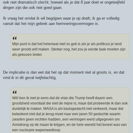
ook niet dramatisch slecht; hoewel als je dat 8 jaar doet er ongetwijfeld
dingen zijn die ook niet goed gaan.
Ik vraag het omdat ik wil begrijpen waar je op doelt; ik ga er volledig
vanuit dat het mijn gebrek aan herinneringsvermogen is.
Mijn punt is dat het helemaal niet zo gek is als je als politicus je land
weer groots wilt maken. Sterker nog, het zou je eerste taak moeten zijn
als gekozen leider.
De implicatie is dan wel dat het op dat moment niet al groots is, en dat
vind ik in dit geval twijfelachtig.
Wél ben ik met je eens dat de visie die Trump heeft daarin een
grootsheid voorstaat die niet de mijne is, maar dat probeerde ik dan ook
duidelijk te maken. MAGA is als basisgedacht niet verkeerd, maar dat
beteekent niet dat je terug moet naar een jaren 50 gedachte waarin
zwarten geen rechten hadden, een vermogen werd uitgegeven om
Armstrong op de maan te krijgen, en de hele wereld het toneel was van
een nucleaire wapenwedloop.