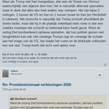
Maar als Trump niet had meegedaan, dan was de Straat van Hormuz
waarschijnlijk niet afgezet door Iran; het is natuurlijk allemaal speculatie,
maar ik denk dat alles dan heel anders was verlopen. Het zijn bijna 2
oorlogen: 1 tussen de VS en Iran en 1 tussen Israel en Iran (en Hezbollah
in Libanon). Het ironische is natuurlijk dat Trump zichzelf afschilderd als
sterke leider, maar dat hij in de praktijk inderdaad niets meer is dan een
zwakke meeloper die zichzelf nu helemaal klem heeft gezet. Want de
oorlog (het bombarderen) opnieuw opstarten, dat kan politiek gezien niet;
terugtrekken kan ook niet vanwege Trumps ego en vanwege de schade
aan het imago van de VS; het staakt het vuren en de blokkade volhouden
kan ook niet; Trump heeft niet echt veel opties over.
ḥtp dỉ nsw wsỉr nb ḏdw, nṯr ꜥꜣ, nb ꜣbḏw
dỉ=f prt-ḫrw t ḥnqt, kꜣw ꜣpdw, šs mnḥt ḫt nbt nfrt wꜥbt ꜥnḫt nṯr ỉm
n kꜣ n ỉmꜣḫy s-n-wsrt, mꜣꜥ-ḫrw
elbert
Citeer
Moderator
Re: Presidents/senaat verkiezingen 2020
07 jun 2026 08:16
B
e
r
Mortlach schreef:
i
Want de oorlog (het bombarderen) opnieuw opstarten, dat kan politiek
c
h
gezien niet; terugtrekken kan ook niet vanwege Trumps ego en