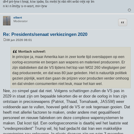
dỉ=f prt-ḫrw t ḥnqt, kꜣw ꜣpdw, šs mnḥt ḫt nbt nfrt wꜥbt ꜥnḫt nṯr ỉm
n kꜣ n ỉmꜣḫy s-n-wsrt, mꜣꜥ-ḫrw
elbert
Citeer
Moderator
Re: Presidents/senaat verkiezingen 2020
08 jun 2026 06:01
B
e
r
Mortlach schreef:
i
In principe ja, maar Amerika kan in zeer korte tijd overstappen op een
c
h
oorlog-economie en bergen aan wapens en materieel produceren. Er
t
zijn statistieken dat de VS tijdens het top van WO2 260 vliegtuigen per
dag prioduceerde, en dat was 80 jaar geleden. Het is natuurlijk politiek
gezien pijnlijk, want dan gaan de prijzen voor producten verder omhoog
en dat vinden consumenten niet leuk, maar het kan wel.
Nee, zo simpel gaat dat niet. Volgens schattingen zullen de VS pas in
2029 in staat zijn om bepaalde tekorten die er door de oorlog in Iran zijn
ontstaan in precisiewapens (Patriot, Thaad, Tomahawk, JASSM) weer
voldoende aan te vullen, hoeveel geld de VS er ook tegenaan gooien. Dat
heeft met allerlei factoren te maken, onder andere met gequalifieerd
personeel en nieuwe fabrieken om deze complexe wapensystemen te
maken. Dat kost tijd. Een oorlogseconomie is daarbij wel het laatste wat
"vredespresident" Trump wil, hij had gedacht dat Iran een makkelijke
overwinning zou opleveren. In plaats daarvan zijn we ruim 3 maanden