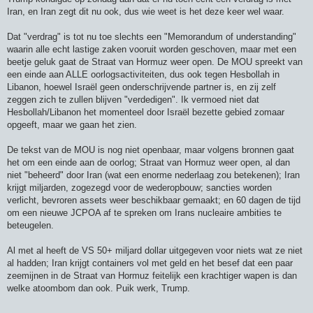
r
Iran, en Iran zegt dit nu ook, dus wie weet is het deze keer wel waar.
i
c
h
Dat "verdrag" is tot nu toe slechts een "Memorandum of understanding"
t
waarin alle echt lastige zaken vooruit worden geschoven, maar met een
beetje geluk gaat de Straat van Hormuz weer open. De MOU spreekt van
een einde aan ALLE oorlogsactiviteiten, dus ook tegen Hesbollah in
Libanon, hoewel Israël geen onderschrijvende partner is, en zij zelf
zeggen zich te zullen blijven "verdedigen". Ik vermoed niet dat
Hesbollah/Libanon het momenteel door Israël bezette gebied zomaar
opgeeft, maar we gaan het zien.
De tekst van de MOU is nog niet openbaar, maar volgens bronnen gaat
het om een einde aan de oorlog; Straat van Hormuz weer open, al dan
niet "beheerd" door Iran (wat een enorme nederlaag zou betekenen); Iran
krijgt miljarden, zogezegd voor de wederopbouw; sancties worden
verlicht, bevroren assets weer beschikbaar gemaakt; en 60 dagen de tijd
om een nieuwe JCPOA af te spreken om Irans nucleaire ambities te
beteugelen.
Al met al heeft de VS 50+ miljard dollar uitgegeven voor niets wat ze niet
al hadden; Iran krijgt containers vol met geld en het besef dat een paar
zeemijnen in de Straat van Hormuz feitelijk een krachtiger wapen is dan
welke atoombom dan ook. Puik werk, Trump.