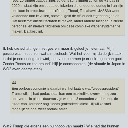
Nee, zo simpel gaat dat niet. Volgens schattingen zullen de VS pas in
c
h
2029 in staat zijn om bepaalde tekorten die er door de oorlog in Iran zijn
t
ontstaan in precisiewapens (Patriot, Thaad, Tomahawk, JASSM) weer
voldoende aan te vullen, hoeveel geld de VS er ook tegenaan gooien.
Dat heeft met allerlei factoren te maken, onder andere met gequalifieerd
personeel en nieuwe fabrieken om deze complexe wapensystemen te
maken. Dat kost tijd.
Ik heb die schattingen niet gezien, maar ik geloof je helemaal. Mijn
positie was misschien wat simplistisch. Wat het voor mij duidelijk maakt
is dat je een oorlog niet wint, hoe veel bommen je er ook tegen aan gooit.
Zonder "boots on the ground" blijf je aanmodderen. (de situatie in Japan in
WO2 even daargelaten)
Een oorlogseconomie is daarbij wel het laatste wat "vredespresident"
Trump wil, hij had gedacht dat Iran een makkelijke overwinning zou
opleveren. In plaats daarvan zijn we ruim 3 maanden verder en is de
straat van Hormoez nog steeds grotendeels dicht. Hij wil zo snel
mogelijk de boel weer normaliseren.
Wat? Trump die ergens een puinhoop van maakt? Wie had dat kunnen