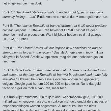
het enige wat die man doet.
Punt 7:
"The United States commits to ending... all types of sanctions
currently facing ... Iran"
Einde van de sancties dus = meer geld naar Iran.
Punt 8:
"The Islamic Republic of Iran
reiterates
that it will never produce
nuclear weapons. "
Oftewel: Iran bevestigt OPNIEUW dat ze geen
atoombom zullen produceren. Want blijkbaar hebben ze dit al gezegd
(JCPOA). Subtiel!
Punt 8.1:
"the United States will not impose new sanctions on Iran or
strengthen its forces in the region."
Dus als Amerika een nieuw militair
vliegveld in Saoedi-Arabië wil opzetten, mag dat dus technisch gezien
niet meer.
Punt 11:
"The United States undertakes that... frozen or restricted funds
and assets of the Islamic Republic of Iran will be released and made fully
available."
Oftewel: bevroren assets overzee worden teruggegeven,
volgens Google gaat het om 100 tot 200 miljard dollar. Nu is dat geld
technisch gezien toch al van Iran, maar toch.
Dus Iran krijgt: minstens 300 miljard aan "wederopbouw"geld, 100-200
miljard aan vrijgegeven assets, en bakken met geld omdat de sancties en
exportbeperkingen worden opgeheven. Al met al zou het me niets
verbazen al het in de buurt van 1 biljoen zal komen, zeker gezien de