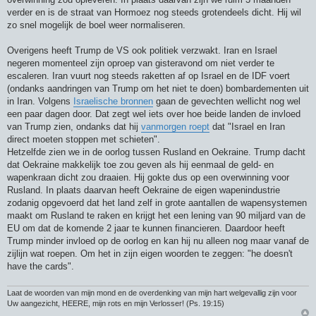
verder en is de straat van Hormoez nog steeds grotendeels dicht. Hij wil
zo snel mogelijk de boel weer normaliseren.
Overigens heeft Trump de VS ook politiek verzwakt. Iran en Israel
negeren momenteel zijn oproep van gisteravond om niet verder te
escaleren. Iran vuurt nog steeds raketten af op Israel en de IDF voert
(ondanks aandringen van Trump om het niet te doen) bombardementen uit
in Iran. Volgens
Israelische bronnen
gaan de gevechten wellicht nog wel
een paar dagen door. Dat zegt wel iets over hoe beide landen de invloed
van Trump zien, ondanks dat hij
vanmorgen roept
dat "Israel en Iran
direct moeten stoppen met schieten".
Hetzelfde zien we in de oorlog tussen Rusland en Oekraine. Trump dacht
dat Oekraine makkelijk toe zou geven als hij eenmaal de geld- en
wapenkraan dicht zou draaien. Hij gokte dus op een overwinning voor
Rusland. In plaats daarvan heeft Oekraine de eigen wapenindustrie
zodanig opgevoerd dat het land zelf in grote aantallen de wapensystemen
maakt om Rusland te raken en krijgt het een lening van 90 miljard van de
EU om dat de komende 2 jaar te kunnen financieren. Daardoor heeft
Trump minder invloed op de oorlog en kan hij nu alleen nog maar vanaf de
zijlijn wat roepen. Om het in zijn eigen woorden te zeggen: "he doesn't
have the cards".
Laat de woorden van mijn mond en de overdenking van mijn hart welgevallig zijn voor
Uw aangezicht, HEERE, mijn rots en mijn Verlosser! (Ps. 19:15)