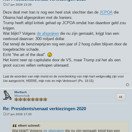
17 jun 2026 13:29
B
e
Deze deal met Iran is nog een heel stuk slechter dan de
JCPOA
die
r
Obama had afgesproken met de Iraniers.
i
c
Trump heeft altijd kritiek gehad op JCPOA omdat Iran daardoor geld zou
h
krijgen.
t
Wat blijkt? Volgens
de afspraken
die nu zijn gemaakt, krijgt Iran een
veelvoud daarvan: 300 miljard dollar.
Dat terwijl de benzineprijzen nog een jaar of 2 hoog zullen blijven door de
toegebrachte schade.
Echt "the art of the deal".
Het komt neer op capitulatie door de VS, maar Trump zal het als een
groot succes willen verkopen uiteraard.
Laat de woorden van mijn mond en de overdenking van mijn hart welgevallig zijn voor
Uw aangezicht, HEERE, mijn rots en mijn Verlosser! (Ps. 19:15)
Mortlach
Citeer
Maarschalk
Re: Presidents/senaat verkiezingen 2020
17 jun 2026 17:33
B
e
r
elbert schreef:
i
Wat blijkt? Volgens
de afspraken
die nu zijn gemaakt, krijgt Iran een
c