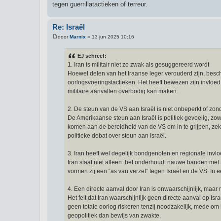
tegen guerrillatactieken of terreur.
Re: Israël
door
Marnix
»
13 jun 2025 10:16
B
e
r
EJ schreef:
i
1. Iran is militair niet zo zwak als gesuggereerd wordt
c
h
Hoewel delen van het Iraanse leger verouderd zijn, besc
t
oorlogsvoeringstactieken. Het heeft bewezen zijn invloed 
militaire aanvallen overbodig kan maken.
2. De steun van de VS aan Israël is niet onbeperkt of zon
De Amerikaanse steun aan Israël is politiek gevoelig, zow
komen aan de bereidheid van de VS om in te grijpen, zeke
politieke debat over steun aan Israël.
3. Iran heeft wel degelijk bondgenoten en regionale invl
Iran staat niet alleen: het onderhoudt nauwe banden met S
vormen zij een “as van verzet” tegen Israël en de VS. In e
4. Een directe aanval door Iran is onwaarschijnlijk, maar n
Het feit dat Iran waarschijnlijk geen directe aanval op Isr
geen totale oorlog riskeren tenzij noodzakelijk, mede om 
geopolitiek dan bewijs van zwakte.