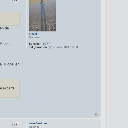
en de
elbert
Moderator
 Midden-
Berichten:
8977
Lid geworden op:
26 mei 2004 13:00
elijk doel en
re experts
Citeer
benefietdiner
Kolonel