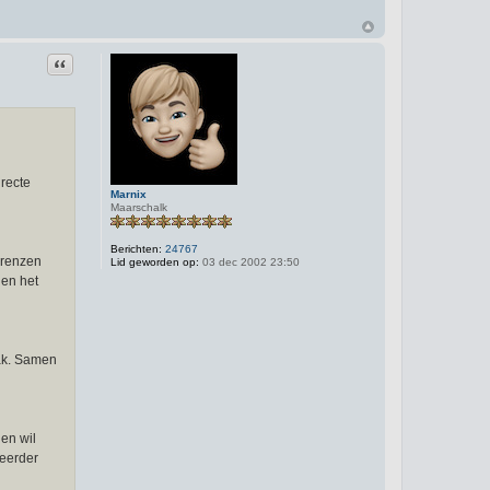
Citeer
irecte
Marnix
Maarschalk
Berichten:
24767
 grenzen
Lid geworden op:
03 dec 2002 23:50
ien het
rak. Samen
 en wil
 eerder