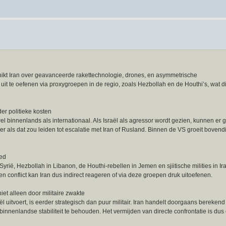
hikt Iran over geavanceerde rakettechnologie, drones, en asymmetrische
uit te oefenen via proxygroepen in de regio, zoals Hezbollah en de Houthi’s, wat d
der politieke kosten
el binnenlands als internationaal. Als Israël als agressor wordt gezien, kunnen er
r als dat zou leiden tot escalatie met Iran of Rusland. Binnen de VS groeit bovend
oed
yrië, Hezbollah in Libanon, de Houthi-rebellen in Jemen en sjiitische milities in I
en conflict kan Iran dus indirect reageren of via deze groepen druk uitoefenen.
iet alleen door militaire zwakte
aël uitvoert, is eerder strategisch dan puur militair. Iran handelt doorgaans berekend
binnenlandse stabiliteit te behouden. Het vermijden van directe confrontatie is dus