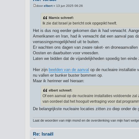
door
elbert
»
13 jun 2025 06:26
B
e
r
Marnix schreef:
i
Ik zie dat Israel je bericht ook opgepikt heeft.
c
h
Het is dus nog eerder gekomen dan ik had verwacht. Aan
t
Amerikanen en Iran, had ik verwacht dat een aanval pas da
verrassingsmogelijkheid uit te buiten.
Er wachten ons dagen van zware raket- en droneaanvallen o
Oosten en daarbuiten voor vreesden.
Laten we bidden dat de vijandelijkheden spoedig ten einde z
Hier zijn
beelden van de aanval
op de nucleaire installatie 
nu vallen er bunker buster bommen op.
Maar ik herinner wel hieraan:
elbert schreef:
Of een aanval op de nucleaire installaties voldoende zal 
van oordeel dat het hooguit vertraging voor dat programm
De belangrijkste nucleaire locaties zitten zo diep onder d
Laat de woorden van mijn mond en de overdenking van mijn hart welgeva
Re: Israël