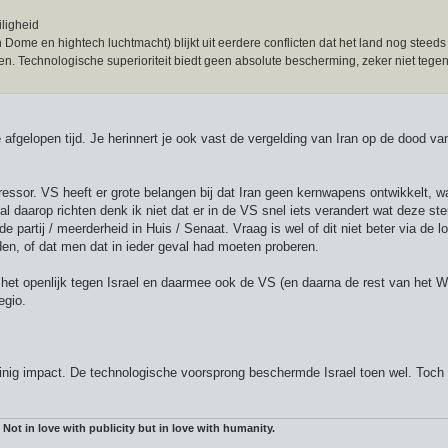
iligheid
 Dome en hightech luchtmacht) blijkt uit eerdere conflicten dat het land nog steed
gen. Technologische superioriteit biedt geen absolute bescherming, zeker niet tege
 afgelopen tijd. Je herinnert je ook vast de vergelding van Iran op de dood v
agressor. VS heeft er grote belangen bij dat Iran geen kernwapens ontwikkelt, w
l daarop richten denk ik niet dat er in de VS snel iets verandert wat deze ste
de partij / meerderheid in Huis / Senaat. Vraag is wel of dit niet beter via de 
en, of dat men dat in ieder geval had moeten proberen.
 het openlijk tegen Israel en daarmee ook de VS (en daarna de rest van het W
egio.
inig impact. De technologische voorsprong beschermde Israel toen wel. Toch 
 Not in love with publicity but in love with humanity.