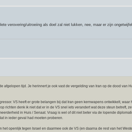
ete verovering/uitroeiing als doel zal niet lukken, nee, maar er zijn ongetwijfe
de afgelopen tijd. Je herinnert je ook vast de vergelding van Iran op de dood van 
 agressor. VS heeft er grote belangen bij dat Iran geen kernwapens ontwikkelt, waar h
richten denk ik niet dat er in de VS snel iets verandert wat deze steun betreft, zelf
meerderheid in Huis / Senaat. Vraag is wel of dit niet beter via de lopende diploma
at in ieder geval had moeten proberen.
om het openlijk tegen Israel en daarmee ook de VS (en daarna de rest van het Weste