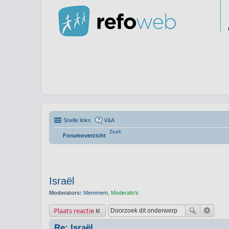
Snelle links
V&A
Zoek
Forumoverzicht
Israël
Moderators:
Memmem
,
Moderafo's
Plaats reactie
Re: Israël