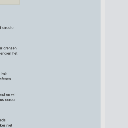
t directe
 er grenzen
vendien het
Irak.
oefenen.
end en wil
dus eerder
eeds
ker niet