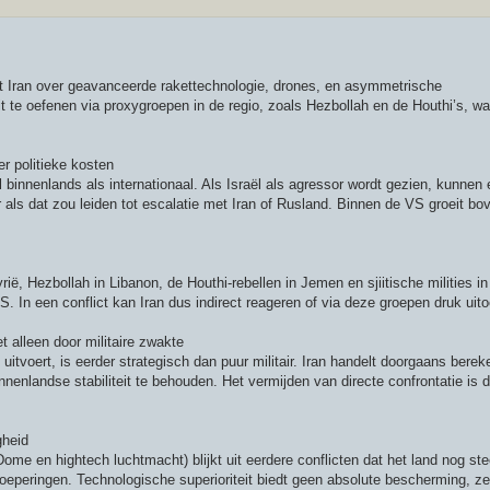
kt Iran over geavanceerde rakettechnologie, drones, en asymmetrische
t te oefenen via proxygroepen in de regio, zoals Hezbollah en de Houthi’s, wa
r politieke kosten
 binnenlands als internationaal. Als Israël als agressor wordt gezien, kunnen
als dat zou leiden tot escalatie met Iran of Rusland. Binnen de VS groeit bo
ë, Hezbollah in Libanon, de Houthi-rebellen in Jemen en sjiitische milities in 
. In een conflict kan Iran dus indirect reageren of via deze groepen druk uit
t alleen door militaire zwakte
l uitvoert, is eerder strategisch dan puur militair. Iran handelt doorgaans berek
nnenlandse stabiliteit te behouden. Het vermijden van directe confrontatie is 
gheid
ome en hightech luchtmacht) blijkt uit eerdere conflicten dat het land nog st
roeperingen. Technologische superioriteit biedt geen absolute bescherming, ze