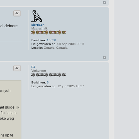
Citeer
Mortlach
ld kleinere
Maarschalk
Berichten:
18638
Lid geworden op:
06 sep 2008 20:11
Locatie:
Ontario, Canada
Citeer
EJ
Verkenner
Berichten:
6
Lid geworden op:
12 jun 2025 18:27
Haniyeh
et duidelijk
s niet als
tieke weg
n) op te