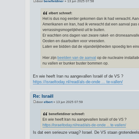
door
benefietdiner
»
13 jun 2025 07:58
B
e
r
elbert schreef:
i
Het is dus nog eerder gekomen dan ik had verwacht. Aa
c
h
Amerikanen en Iran, had ik verwacht dat een aanval pas 
t
verrassingsmogelijkheid uit te buiten.
Er wachten ons dagen van zware raket- en droneaanvallen
Oosten en daarbuiten voor vreesden.
Laten we bidden dat de vijandelijkheden spoedig ten eind
Hier zijn
beelden van de aanval
op de nucleaire installati
nu vallen er bunker buster bommen op.
En wie heeft Iran nu aangevallen Israël of de VS ?
https://israeltoday.nl/read/als-de-onde ... te-vallen/
Re: Israël
door
elbert
»
13 jun 2025 07:59
B
e
r
benefietdiner schreef:
i
En wie heeft Iran nu aangevallen Israël of de VS ?
c
h
https://israeltoday.nl/read/als-de-onde ... te-vallen/
t
Is dat een serieuze vraag? Israel. De VS staan grotendeels