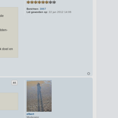
Berichten:
3867
Lid geworden op:
22 jan 2012 14:06
 de
idden-
jk doel en
Citeer
elbert
Moderator