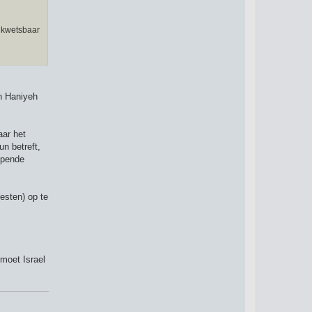
s kwetsbaar
n
an Haniyeh
aar het
un betreft,
lopende
esten) op te
moet Israel