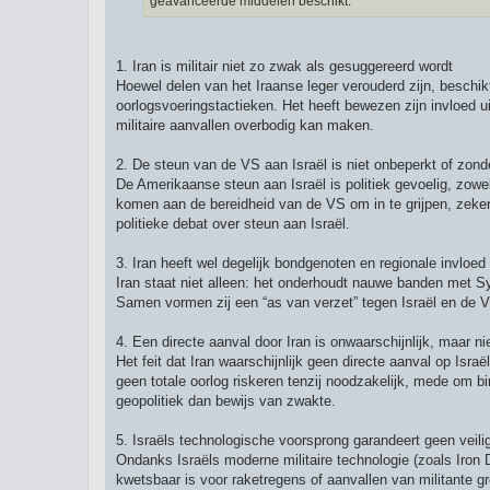
geavanceerde middelen beschikt.
1. Iran is militair niet zo zwak als gesuggereerd wordt
Hoewel delen van het Iraanse leger verouderd zijn, beschi
oorlogsvoeringstactieken. Het heeft bewezen zijn invloed ui
militaire aanvallen overbodig kan maken.
2. De steun van de VS aan Israël is niet onbeperkt of zonde
De Amerikaanse steun aan Israël is politiek gevoelig, zowel
komen aan de bereidheid van de VS om in te grijpen, zeker 
politieke debat over steun aan Israël.
3. Iran heeft wel degelijk bondgenoten en regionale invloed
Iran staat niet alleen: het onderhoudt nauwe banden met Syri
Samen vormen zij een “as van verzet” tegen Israël en de VS
4. Een directe aanval door Iran is onwaarschijnlijk, maar nie
Het feit dat Iran waarschijnlijk geen directe aanval op Israë
geen totale oorlog riskeren tenzij noodzakelijk, mede om bi
geopolitiek dan bewijs van zwakte.
5. Israëls technologische voorsprong garandeert geen veili
Ondanks Israëls moderne militaire technologie (zoals Iron D
kwetsbaar is voor raketregens of aanvallen van militante g