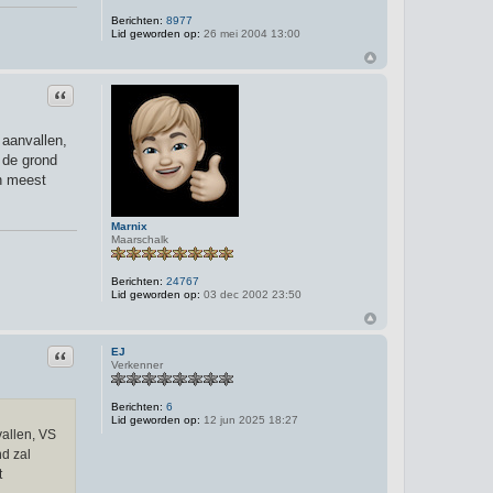
Berichten:
8977
Lid geworden op:
26 mei 2004 13:00
Citeer
 aanvallen,
r de grond
en meest
Marnix
Maarschalk
Berichten:
24767
Lid geworden op:
03 dec 2002 23:50
Citeer
EJ
Verkenner
Berichten:
6
Lid geworden op:
12 jun 2025 18:27
vallen, VS
nd zal
t