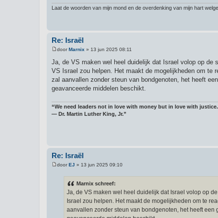
Laat de woorden van mijn mond en de overdenking van mijn hart welgeva
Re: Israël
door
Marnix
»
13 jun 2025 08:11
B
e
Ja, de VS maken wel heel duidelijk dat Israel volop op de s
r
VS Israel zou helpen. Het maakt de mogelijkheden om te reag
i
c
zal aanvallen zonder steun van bondgenoten, het heeft een
h
geavanceerde middelen beschikt.
t
“We need leaders not in love with money but in love with justice.
― Dr. Martin Luther King, Jr.”
Re: Israël
door
EJ
»
13 jun 2025 09:10
B
e
r
Marnix schreef:
i
Ja, de VS maken wel heel duidelijk dat Israel volop op de
c
h
Israel zou helpen. Het maakt de mogelijkheden om te reager
t
aanvallen zonder steun van bondgenoten, het heeft een g