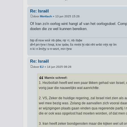
Re: Israël
door
Mortlach
»
13 jun 2025 15:26
B
e
Of Iran zo'n oorlog wint hangt af van het oorlogsdoel. Compl
r
doelen die ze wel kunnen bereiken.
i
c
h
t
ḥtp dỉ nsw wsỉr nb ḏdw, nṯr ꜥꜣ, nb ꜣbḏw
dỉ=f prt-ḫrw t ḥnqt, kꜣw ꜣpdw, šs mnḥt ḫt nbt nfrt wꜥbt ꜥnḫt nṯr ỉm
n kꜣ n ỉmꜣḫy s-n-wsrt, mꜣꜥ-ḫrw
Re: Israël
door
EJ
»
14 jun 2025 08:26
B
e
r
Marnix schreef:
i
1. Hezbollah heeft wel een paar tikken gehad van Israel, 
c
h
vorig jaar die nauwelijks wat aanrichtte.
t
2. VS, Zeker de huidige regering, zal Israel niet zien als
wel mee bezig was. Zolang de aanvallen zich vooral daarop 
er wijzigingen plaats gaan vinden qua regerende partij / 
die er ook was opgelost had moeten worden, of dat men d
3. Iran heeft zeker bondgenoten maar die kijken wel uit 