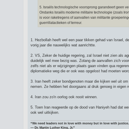
5. Israëls technologische voorsprong garandeert geen ve
Ondanks Israëls moderne militaire technologie (zoals Iron
is voor raketregens of aanvallen van militante groeperin
guerrillatactieken of terreur.
1. Hezbollah heeft wel een paar tikken gehad van Israel, de
vorig jaar die nauwelijks wat aanrichtte.
2. VS, Zeker de huidige regering, zal Israel niet zien als 
duidelijk wel mee bezig was. Zolang de aanvallen zich voora
zelfs niet als er wijzigingen plaats gaan vinden qua regeren
diplomatieke weg die er ook was opgelost had moeten word
3. Iran heeft zeker bondgenoten maar die kijken wel uit om
nemen. Ze hebben het doorgaans al druk genoeg in eigen r
4. Iran zou zo'n oorlog ook nooit winnen.
5. Toen Iran reageerde op de dood van Haniyeh had dat we
ook wel uitkijken.
“We need leaders not in love with money but in love with justice.
― Dr. Martin Luther King, Jr.”