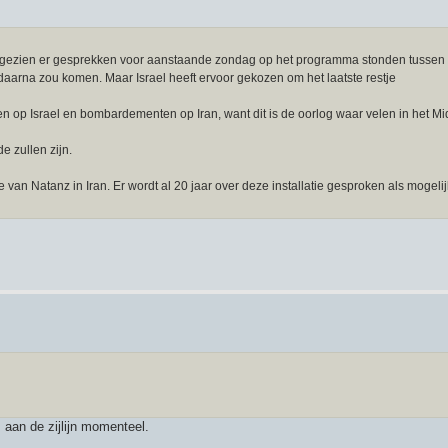
ngezien er gesprekken voor aanstaande zondag op het programma stonden tussen
daarna zou komen. Maar Israel heeft ervoor gekozen om het laatste restje
 op Israel en bombardementen op Iran, want dit is de oorlog waar velen in het M
e zullen zijn.
e van Natanz in Iran. Er wordt al 20 jaar over deze installatie gesproken als mogeli
 aan de zijlijn momenteel.