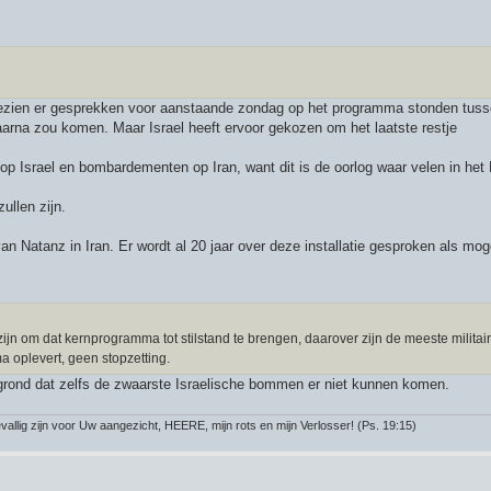
gezien er gesprekken voor aanstaande zondag op het programma stonden tuss
arna zou komen. Maar Israel heeft ervoor gekozen om het laatste restje
p Israel en bombardementen op Iran, want dit is de oorlog waar velen in het
ullen zijn.
van Natanz in Iran. Er wordt al 20 jaar over deze installatie gesproken als mog
zijn om dat kernprogramma tot stilstand te brengen, daarover zijn de meeste militai
a oplevert, geen stopzetting.
e grond dat zelfs de zwaarste Israelische bommen er niet kunnen komen.
llig zijn voor Uw aangezicht, HEERE, mijn rots en mijn Verlosser! (Ps. 19:15)