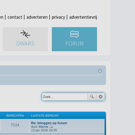
en
contact
adverteren
privacy
advertentievrij
DWARS
FORUM
BERICHTEN
LAATSTE BERICHT
Re: Inloggen op forum
7114
door
Marnix
B
13 jan 2026 18:35
e