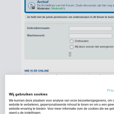
Archief
De Archiefkast van het Forum. Oude discussies zijn hier nog e
Moderator:
Moderafo's
Je hebt niet de juiste permissies om onderwerpen in dit forum te leze
Gebruikersnaam:
Wachtwoord:
Onthouden
Mij deze sessie niet weergeven i
WIE IS ER ONLINE
Gebruikers op dit forum: Geen geregistreerde gebruikers en 2 gasten
Forumoverzicht
Priv
Wij gebruiken cookies
We kunnen deze plaatsen voor analyse van onze bezoekersgegevens, om 
website te verbeteren, gepersonaliseerde inhoud te tonen en om u een gew
website-ervaring te bieden. Voor meer informatie over de cookies die we ge
opent u de instellingen.