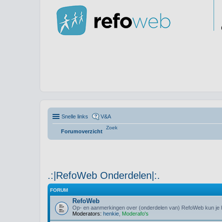
Snelle links
V&A
Zoek
Forumoverzicht
.:|RefoWeb Onderdelen|:.
FORUM
RefoWeb
Op- en aanmerkingen over (onderdelen van) RefoWeb kun je h
Moderators:
henkie
,
Moderafo's