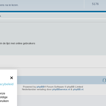
5176
ens na te lezen.
n.
n de lijst met online gebruikers
acybeleid
Powered by
phpBB
® Forum Software © phpBB Limited
Nederlandse vertaling door
phpBBservice.nl
&
phpBB.nl
.
onze
eldige
bruiken