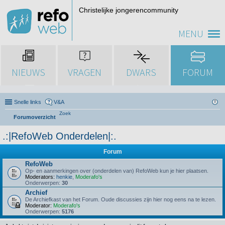
Christelijke jongerencommunity
MENU
NIEUWS
VRAGEN
DWARS
FORUM
Snelle links
V&A
Zoek
Forumoverzicht
.:|RefoWeb Onderdelen|:.
Forum
RefoWeb
Op- en aanmerkingen over (onderdelen van) RefoWeb kun je hier plaatsen.
Moderators:
henkie
,
Moderafo's
Onderwerpen:
30
Archief
De Archiefkast van het Forum. Oude discussies zijn hier nog eens na te lezen.
Moderator:
Moderafo's
Onderwerpen:
5176