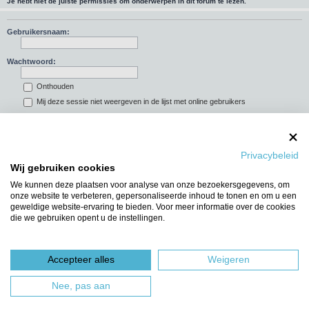
Je hebt niet de juiste permissies om onderwerpen in dit forum te lezen.
Gebruikersnaam:
Wachtwoord:
Onthouden
Mij deze sessie niet weergeven in de lijst met online gebruikers
Privacybeleid
Ga naar
Wij gebruiken cookies
WIE IS ER ONLINE
We kunnen deze plaatsen voor analyse van onze bezoekersgegevens, om
Gebruikers op dit forum: Geen geregistreerde gebruikers en 5 gasten
onze website te verbeteren, gepersonaliseerde inhoud te tonen en om u een
geweldige website-ervaring te bieden. Voor meer informatie over de cookies
Forumoverzicht
Het team
die we gebruiken opent u de instellingen.
Powered by
phpBB
® Forum Software © phpBB Limited
Nederlandse vertaling door
phpBBservice.nl
&
phpBB.nl
.
Accepteer alles
Weigeren
Nee, pas aan