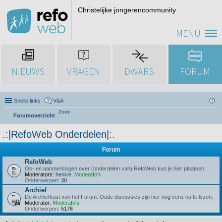
Christelijke jongerencommunity
MENU
NIEUWS
VRAGEN
DWARS
FORUM
Snelle links
V&A
Zoek
Forumoverzicht
.:|RefoWeb Onderdelen|:.
Forum
RefoWeb
Op- en aanmerkingen over (onderdelen van) RefoWeb kun je hier plaatsen.
Moderators:
henkie
,
Moderafo's
Onderwerpen:
30
Archief
De Archiefkast van het Forum. Oude discussies zijn hier nog eens na te lezen.
Moderator:
Moderafo's
Onderwerpen:
5176