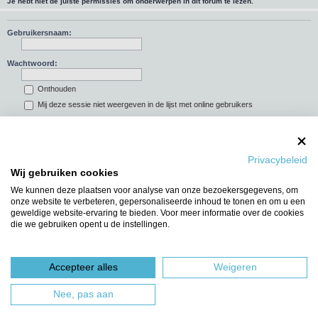
Je hebt niet de juiste permissies om onderwerpen in dit forum te lezen.
Gebruikersnaam:
Wachtwoord:
Onthouden
Mij deze sessie niet weergeven in de lijst met online gebruikers
Privacybeleid
Ga naar
Wij gebruiken cookies
WIE IS ER ONLINE
We kunnen deze plaatsen voor analyse van onze bezoekersgegevens, om
Gebruikers op dit forum: Geen geregistreerde gebruikers en 1 gast
onze website te verbeteren, gepersonaliseerde inhoud te tonen en om u een
geweldige website-ervaring te bieden. Voor meer informatie over de cookies
Forumoverzicht
Het team
die we gebruiken opent u de instellingen.
Powered by
phpBB
® Forum Software © phpBB Limited
Nederlandse vertaling door
phpBBservice.nl
&
phpBB.nl
.
Accepteer alles
Weigeren
Nee, pas aan