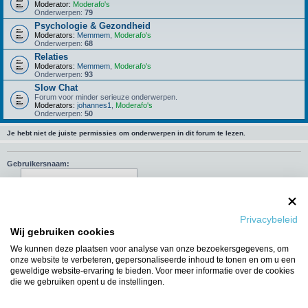
Moderator:
Moderafo's
Onderwerpen:
79
Psychologie & Gezondheid
Moderators:
Memmem
,
Moderafo's
Onderwerpen:
68
Relaties
Moderators:
Memmem
,
Moderafo's
Onderwerpen:
93
Slow Chat
Forum voor minder serieuze onderwerpen.
Moderators:
johannes1
,
Moderafo's
Onderwerpen:
50
Je hebt niet de juiste permissies om onderwerpen in dit forum te lezen.
Gebruikersnaam:
Wachtwoord:
Onthouden
Privacybeleid
Wij gebruiken cookies
Mij deze sessie niet weergeven in de lijst met online gebruikers
We kunnen deze plaatsen voor analyse van onze bezoekersgegevens, om
onze website te verbeteren, gepersonaliseerde inhoud te tonen en om u een
geweldige website-ervaring te bieden. Voor meer informatie over de cookies
die we gebruiken opent u de instellingen.
Ga naar
WIE IS ER ONLINE