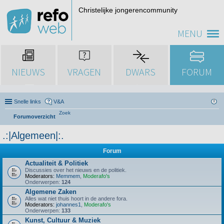
Christelijke jongerencommunity
MENU
NIEUWS
VRAGEN
DWARS
FORUM
Snelle links
V&A
Zoek
Forumoverzicht
.:|Algemeen|:.
Forum
Actualiteit & Politiek
Discussies over het nieuws en de politiek.
Moderators:
Memmem
,
Moderafo's
Onderwerpen:
124
Algemene Zaken
Alles wat niet thuis hoort in de andere fora.
Moderators:
johannes1
,
Moderafo's
Onderwerpen:
133
Kunst, Cultuur & Muziek