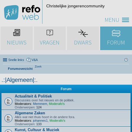
Christelijke jongerencommunity
MENU
NIEUWS
VRAGEN
DWARS
FORUM
Snelle links
V&A
Zoek
Forumoverzicht
.:|Algemeen|:.
Forum
Actualiteit & Politiek
Discussies over het nieuws en de politiek.
Moderators:
Memmem
,
Moderafo's
Onderwerpen:
124
Algemene Zaken
Alles wat niet thuis hoort in de andere fora.
Moderators:
johannes1
,
Moderafo's
Onderwerpen:
133
Kunst, Cultuur & Muziek