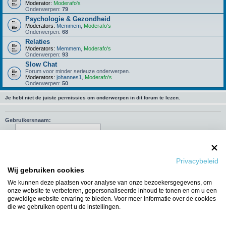
Moderator:
Moderafo's
Onderwerpen:
79
Psychologie & Gezondheid
Moderators:
Memmem
,
Moderafo's
Onderwerpen:
68
Relaties
Moderators:
Memmem
,
Moderafo's
Onderwerpen:
93
Slow Chat
Forum voor minder serieuze onderwerpen.
Moderators:
johannes1
,
Moderafo's
Onderwerpen:
50
Je hebt niet de juiste permissies om onderwerpen in dit forum te lezen.
Gebruikersnaam:
Wachtwoord:
Onthouden
Privacybeleid
Wij gebruiken cookies
Mij deze sessie niet weergeven in de lijst met online gebruikers
We kunnen deze plaatsen voor analyse van onze bezoekersgegevens, om
onze website te verbeteren, gepersonaliseerde inhoud te tonen en om u een
geweldige website-ervaring te bieden. Voor meer informatie over de cookies
die we gebruiken opent u de instellingen.
Ga naar
WIE IS ER ONLINE