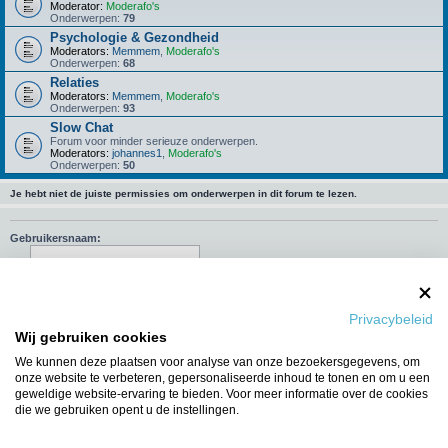
Moderator:
Moderafo's
Onderwerpen:
79
Psychologie & Gezondheid
Moderators:
Memmem
,
Moderafo's
Onderwerpen:
68
Relaties
Moderators:
Memmem
,
Moderafo's
Onderwerpen:
93
Slow Chat
Forum voor minder serieuze onderwerpen.
Moderators:
johannes1
,
Moderafo's
Onderwerpen:
50
Je hebt niet de juiste permissies om onderwerpen in dit forum te lezen.
Gebruikersnaam:
Wachtwoord:
Onthouden
Privacybeleid
Wij gebruiken cookies
Mij deze sessie niet weergeven in de lijst met online gebruikers
We kunnen deze plaatsen voor analyse van onze bezoekersgegevens, om
onze website te verbeteren, gepersonaliseerde inhoud te tonen en om u een
geweldige website-ervaring te bieden. Voor meer informatie over de cookies
die we gebruiken opent u de instellingen.
Ga naar
WIE IS ER ONLINE