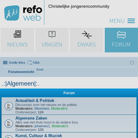
Christelijke jongerencommunity
MENU
NIEUWS
VRAGEN
DWARS
FORUM
Snelle links
V&A
Zoek
Forumoverzicht
.:|Algemeen|:.
Forum
Actualiteit & Politiek
Discussies over het nieuws en de politiek.
Moderators:
Memmem
,
Moderafo's
Onderwerpen:
124
Algemene Zaken
Alles wat niet thuis hoort in de andere fora.
Moderators:
johannes1
,
Moderafo's
Onderwerpen:
133
Kunst, Cultuur & Muziek