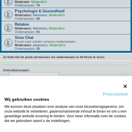
Moderator:
Moderafo's
Onderwerpen:
79
Psychologie & Gezondheid
Moderators:
Memmem
,
Moderafo's
Onderwerpen:
68
Relaties
Moderators:
Memmem
,
Moderafo's
Onderwerpen:
93
Slow Chat
Forum voor minder serieuze onderwerpen.
Moderators:
johannes1
,
Moderafo's
Onderwerpen:
50
Je hebt niet de juiste permissies om onderwerpen in dit forum te lezen.
Gebruikersnaam:
Wachtwoord:
Onthouden
Privacybeleid
Wij gebruiken cookies
Mij deze sessie niet weergeven in de lijst met online gebruikers
We kunnen deze plaatsen voor analyse van onze bezoekersgegevens, om
onze website te verbeteren, gepersonaliseerde inhoud te tonen en om u een
geweldige website-ervaring te bieden. Voor meer informatie over de cookies
die we gebruiken opent u de instellingen.
Ga naar
WIE IS ER ONLINE