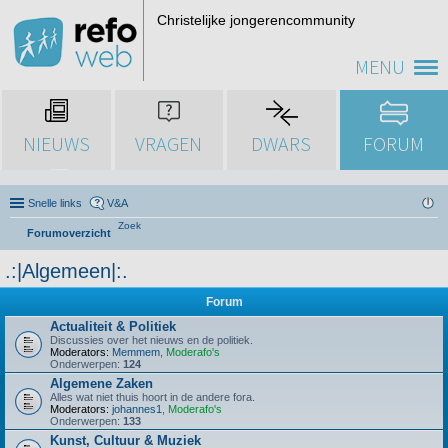
Christelijke jongerencommunity
MENU
NIEUWS
VRAGEN
DWARS
FORUM
Snelle links
V&A
Zoek
Forumoverzicht
.:|Algemeen|:.
Forum
Actualiteit & Politiek
Discussies over het nieuws en de politiek.
Moderators:
Memmem
,
Moderafo's
Onderwerpen:
124
Algemene Zaken
Alles wat niet thuis hoort in de andere fora.
Moderators:
johannes1
,
Moderafo's
Onderwerpen:
133
Kunst, Cultuur & Muziek