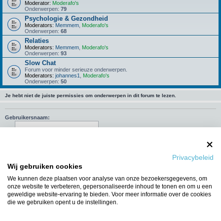
Moderator:
Moderafo's
Onderwerpen:
79
Psychologie & Gezondheid
Moderators:
Memmem
,
Moderafo's
Onderwerpen:
68
Relaties
Moderators:
Memmem
,
Moderafo's
Onderwerpen:
93
Slow Chat
Forum voor minder serieuze onderwerpen.
Moderators:
johannes1
,
Moderafo's
Onderwerpen:
50
Je hebt niet de juiste permissies om onderwerpen in dit forum te lezen.
Gebruikersnaam:
Wachtwoord:
Onthouden
Privacybeleid
Wij gebruiken cookies
Mij deze sessie niet weergeven in de lijst met online gebruikers
We kunnen deze plaatsen voor analyse van onze bezoekersgegevens, om
onze website te verbeteren, gepersonaliseerde inhoud te tonen en om u een
geweldige website-ervaring te bieden. Voor meer informatie over de cookies
die we gebruiken opent u de instellingen.
Ga naar
WIE IS ER ONLINE