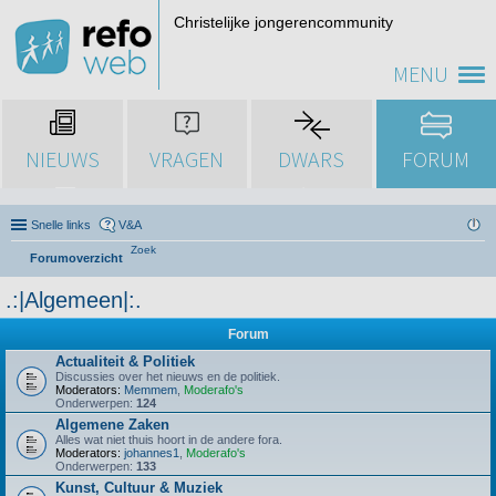
Christelijke jongerencommunity
MENU
NIEUWS
VRAGEN
DWARS
FORUM
Snelle links
V&A
Zoek
Forumoverzicht
.:|Algemeen|:.
Forum
Actualiteit & Politiek
Discussies over het nieuws en de politiek.
Moderators:
Memmem
,
Moderafo's
Onderwerpen:
124
Algemene Zaken
Alles wat niet thuis hoort in de andere fora.
Moderators:
johannes1
,
Moderafo's
Onderwerpen:
133
Kunst, Cultuur & Muziek