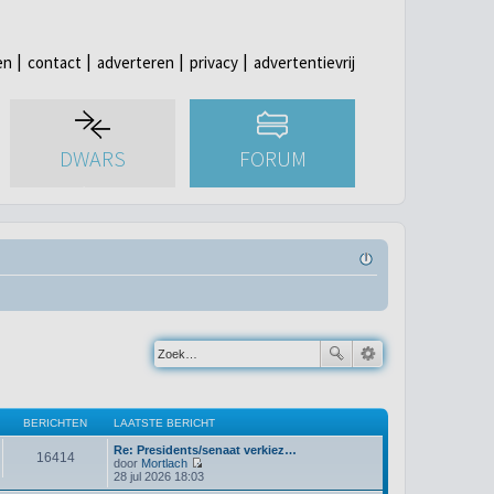
en
contact
adverteren
privacy
advertentievrij
DWARS
FORUM
BERICHTEN
LAATSTE BERICHT
Re: Presidents/senaat verkiez…
16414
door
Mortlach
B
28 jul 2026 18:03
e