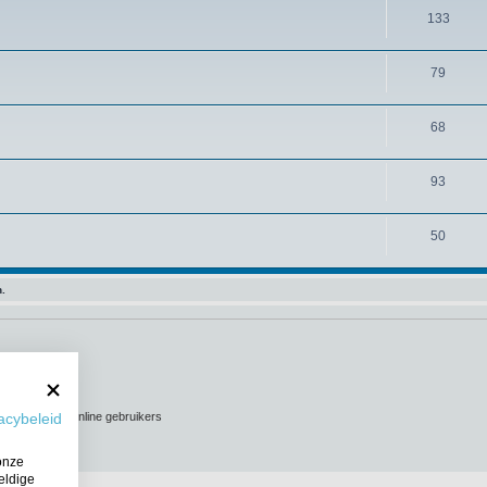
133
79
68
93
50
n.
n de lijst met online gebruikers
acybeleid
onze
eldige