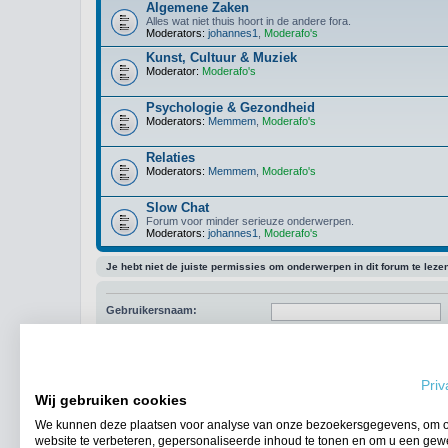
Algemene Zaken
Alles wat niet thuis hoort in de andere fora.
Moderators:
johannes1
,
Moderafo's
Kunst, Cultuur & Muziek
Moderator:
Moderafo's
Psychologie & Gezondheid
Moderators:
Memmem
,
Moderafo's
Relaties
Moderators:
Memmem
,
Moderafo's
Slow Chat
Forum voor minder serieuze onderwerpen.
Moderators:
johannes1
,
Moderafo's
Je hebt niet de juiste permissies om onderwerpen in dit forum te leze
Gebruikersnaam:
Wachtwoord:
Onthouden
Mij deze sessie niet weergeven i
Priv
Wij gebruiken cookies
We kunnen deze plaatsen voor analyse van onze bezoekersgegevens, om 
website te verbeteren, gepersonaliseerde inhoud te tonen en om u een gew