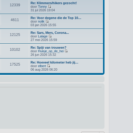
k
Re: Klimmers/hikers gezocht!
12339
i
door
Tonny
j
B
31 jul 2026 19:04
k
e
l
k
Re: Voor degene die de Top 10…
4611
a
i
door
nolik
a
j
B
03 jan 2026 15:55
t
k
e
s
l
k
Re: Sars, Mers, Corona...
t
12125
a
i
door
Lalage
e
a
j
B
27 mei 2026 15:59
b
t
k
e
e
s
l
k
Re: Spijt van trouwen?
r
t
10102
a
i
door
Huisje_op_de_hei
i
e
a
j
B
26 jun 2026 15:32
c
b
t
k
e
h
e
s
l
k
Re: Hoeveel kilometer heb jij…
t
r
t
17525
a
i
door
elbert
i
e
a
j
B
06 aug 2026 06:20
c
b
t
k
e
h
e
s
l
k
t
r
t
a
i
i
e
a
j
c
b
t
k
h
e
s
l
t
r
t
a
i
e
a
c
b
t
h
e
s
t
r
t
i
e
c
b
h
e
t
r
i
c
h