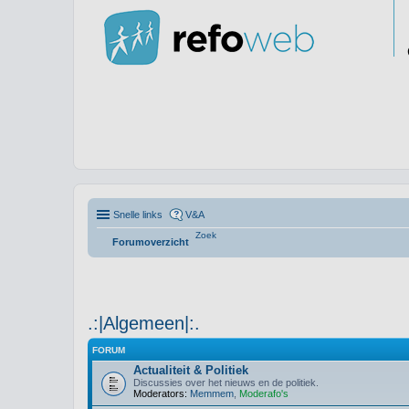
Snelle links
V&A
Zoek
Forumoverzicht
.:|Algemeen|:.
FORUM
Actualiteit & Politiek
Discussies over het nieuws en de politiek.
Moderators:
Memmem
,
Moderafo's