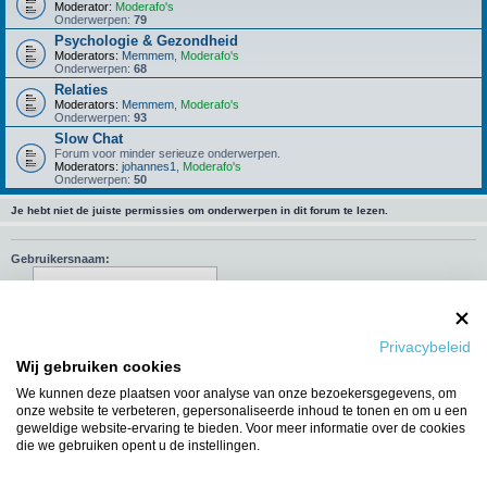
Moderator:
Moderafo's
Onderwerpen:
79
Psychologie & Gezondheid
Moderators:
Memmem
,
Moderafo's
Onderwerpen:
68
Relaties
Moderators:
Memmem
,
Moderafo's
Onderwerpen:
93
Slow Chat
Forum voor minder serieuze onderwerpen.
Moderators:
johannes1
,
Moderafo's
Onderwerpen:
50
Je hebt niet de juiste permissies om onderwerpen in dit forum te lezen.
Gebruikersnaam:
Wachtwoord:
Onthouden
Privacybeleid
Wij gebruiken cookies
Mij deze sessie niet weergeven in de lijst met online gebruikers
We kunnen deze plaatsen voor analyse van onze bezoekersgegevens, om
onze website te verbeteren, gepersonaliseerde inhoud te tonen en om u een
geweldige website-ervaring te bieden. Voor meer informatie over de cookies
die we gebruiken opent u de instellingen.
Ga naar
WIE IS ER ONLINE