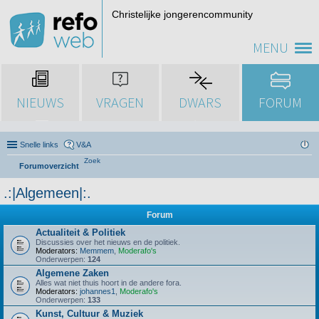
Christelijke jongerencommunity
MENU
NIEUWS
VRAGEN
DWARS
FORUM
Snelle links
V&A
Zoek
Forumoverzicht
.:|Algemeen|:.
Forum
Actualiteit & Politiek
Discussies over het nieuws en de politiek.
Moderators:
Memmem
,
Moderafo's
Onderwerpen:
124
Algemene Zaken
Alles wat niet thuis hoort in de andere fora.
Moderators:
johannes1
,
Moderafo's
Onderwerpen:
133
Kunst, Cultuur & Muziek