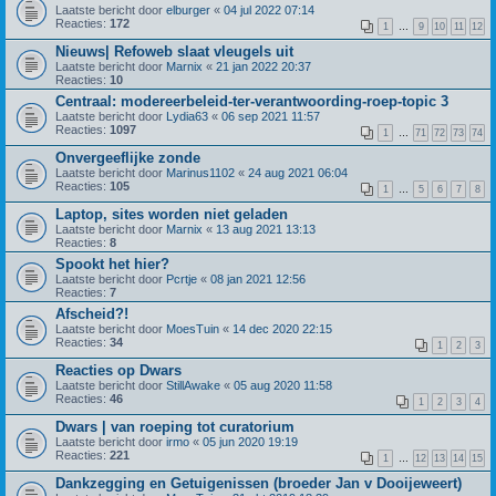
Laatste bericht door
elburger
«
04 jul 2022 07:14
Reacties:
172
1
…
9
10
11
12
Nieuws| Refoweb slaat vleugels uit
Laatste bericht door
Marnix
«
21 jan 2022 20:37
Reacties:
10
Centraal: modereerbeleid-ter-verantwoording-roep-topic 3
Laatste bericht door
Lydia63
«
06 sep 2021 11:57
Reacties:
1097
1
…
71
72
73
74
Onvergeeflijke zonde
Laatste bericht door
Marinus1102
«
24 aug 2021 06:04
Reacties:
105
1
…
5
6
7
8
Laptop, sites worden niet geladen
Laatste bericht door
Marnix
«
13 aug 2021 13:13
Reacties:
8
Spookt het hier?
Laatste bericht door
Pcrtje
«
08 jan 2021 12:56
Reacties:
7
Afscheid?!
Laatste bericht door
MoesTuin
«
14 dec 2020 22:15
Reacties:
34
1
2
3
Reacties op Dwars
Laatste bericht door
StillAwake
«
05 aug 2020 11:58
Reacties:
46
1
2
3
4
Dwars | van roeping tot curatorium
Laatste bericht door
irmo
«
05 jun 2020 19:19
Reacties:
221
1
…
12
13
14
15
Dankzegging en Getuigenissen (broeder Jan v Dooijeweert)