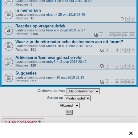
Laatste bericht door
MoesTuin
«
31 okt 2019 18:39
Reacties:
6
In memoriam
Laatste bericht door
elbert
«
25 okt 2019 07:49
Reacties:
15
1
2
Reacties op vragenrubriek
Laatste bericht door
henkie
«
29 jul 2019 09:27
Reacties:
3765
1
…
249
250
251
252
Waar zijn de reformatorische deelnemers aan dit forum?
Laatste bericht door
MoesTuin
«
08 nov 2018 16:14
Reacties:
101
1
…
4
5
6
7
Artikelserie 'Een evangelische refo'
Laatste bericht door
coby6
«
11 sep 2018 20:42
Reacties:
120
1
…
6
7
8
9
Suggesties
Laatste bericht door
irmo
«
10 aug 2018 21:13
Reacties:
697
1
…
44
45
46
47
Onderwerpen van:
Sorteer op
Nieuw onderwerp
30 onderwerpen
1
2