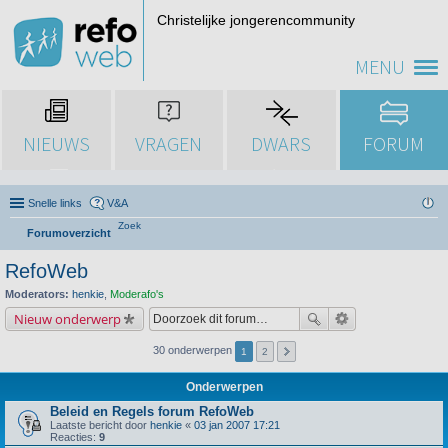
Christelijke jongerencommunity
MENU
NIEUWS
VRAGEN
DWARS
FORUM
Snelle links
V&A
Zoek
Forumoverzicht
RefoWeb
Moderators:
henkie
,
Moderafo's
Nieuw onderwerp
30 onderwerpen
1
2
Onderwerpen
Beleid en Regels forum RefoWeb
Laatste bericht door
henkie
«
03 jan 2007 17:21
Reacties:
9