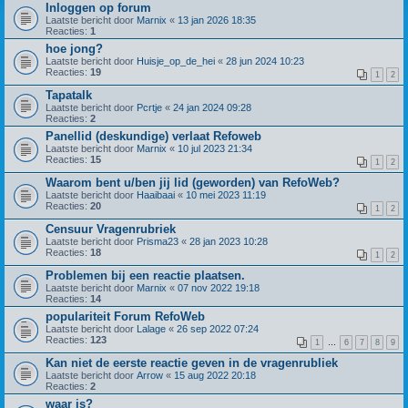
Inloggen op forum
Laatste bericht door
Marnix
«
13 jan 2026 18:35
Reacties:
1
hoe jong?
Laatste bericht door
Huisje_op_de_hei
«
28 jun 2024 10:23
Reacties:
19
1
2
Tapatalk
Laatste bericht door
Pcrtje
«
24 jan 2024 09:28
Reacties:
2
Panellid (deskundige) verlaat Refoweb
Laatste bericht door
Marnix
«
10 jul 2023 21:34
Reacties:
15
1
2
Waarom bent u/ben jij lid (geworden) van RefoWeb?
Laatste bericht door
Haaibaai
«
10 mei 2023 11:19
Reacties:
20
1
2
Censuur Vragenrubriek
Laatste bericht door
Prisma23
«
28 jan 2023 10:28
Reacties:
18
1
2
Problemen bij een reactie plaatsen.
Laatste bericht door
Marnix
«
07 nov 2022 19:18
Reacties:
14
populariteit Forum RefoWeb
Laatste bericht door
Lalage
«
26 sep 2022 07:24
Reacties:
123
1
…
6
7
8
9
Kan niet de eerste reactie geven in de vragenrubliek
Laatste bericht door
Arrow
«
15 aug 2022 20:18
Reacties:
2
waar is?