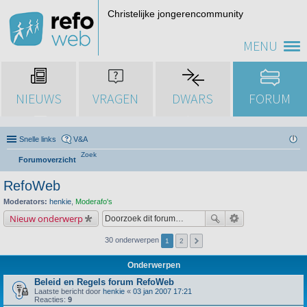
Christelijke jongerencommunity
MENU
NIEUWS
VRAGEN
DWARS
FORUM
Snelle links
V&A
Zoek
Forumoverzicht
RefoWeb
Moderators:
henkie
,
Moderafo's
Nieuw onderwerp
30 onderwerpen
1
2
Onderwerpen
Beleid en Regels forum RefoWeb
Laatste bericht door
henkie
«
03 jan 2007 17:21
Reacties:
9