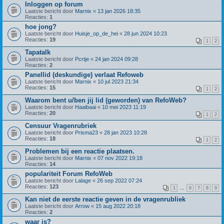
Inloggen op forum
Laatste bericht door
Marnix
«
13 jan 2026 18:35
Reacties:
1
hoe jong?
Laatste bericht door
Huisje_op_de_hei
«
28 jun 2024 10:23
Reacties:
19
1
2
Tapatalk
Laatste bericht door
Pcrtje
«
24 jan 2024 09:28
Reacties:
2
Panellid (deskundige) verlaat Refoweb
Laatste bericht door
Marnix
«
10 jul 2023 21:34
Reacties:
15
1
2
Waarom bent u/ben jij lid (geworden) van RefoWeb?
Laatste bericht door
Haaibaai
«
10 mei 2023 11:19
Reacties:
20
1
2
Censuur Vragenrubriek
Laatste bericht door
Prisma23
«
28 jan 2023 10:28
Reacties:
18
1
2
Problemen bij een reactie plaatsen.
Laatste bericht door
Marnix
«
07 nov 2022 19:18
Reacties:
14
populariteit Forum RefoWeb
Laatste bericht door
Lalage
«
26 sep 2022 07:24
Reacties:
123
1
…
6
7
8
9
Kan niet de eerste reactie geven in de vragenrubliek
Laatste bericht door
Arrow
«
15 aug 2022 20:18
Reacties:
2
waar is?