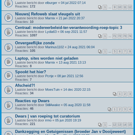
Laatste bericht door
elburger
«
04 jul 2022 07:14
Reacties:
172
1
…
9
10
11
12
Nieuws| Refoweb slaat vleugels uit
Laatste bericht door
Marnix
«
21 jan 2022 20:37
Reacties:
10
Centraal: modereerbeleid-ter-verantwoording-roep-topic 3
Laatste bericht door
Lydia63
«
06 sep 2021 11:57
Reacties:
1097
1
…
71
72
73
74
Onvergeeflijke zonde
Laatste bericht door
Marinus1102
«
24 aug 2021 06:04
Reacties:
105
1
…
5
6
7
8
Laptop, sites worden niet geladen
Laatste bericht door
Marnix
«
13 aug 2021 13:13
Reacties:
8
Spookt het hier?
Laatste bericht door
Pcrtje
«
08 jan 2021 12:56
Reacties:
7
Afscheid?!
Laatste bericht door
MoesTuin
«
14 dec 2020 22:15
Reacties:
34
1
2
3
Reacties op Dwars
Laatste bericht door
StillAwake
«
05 aug 2020 11:58
Reacties:
46
1
2
3
4
Dwars | van roeping tot curatorium
Laatste bericht door
irmo
«
05 jun 2020 19:19
Reacties:
221
1
…
12
13
14
15
Dankzegging en Getuigenissen (broeder Jan v Dooijeweert)