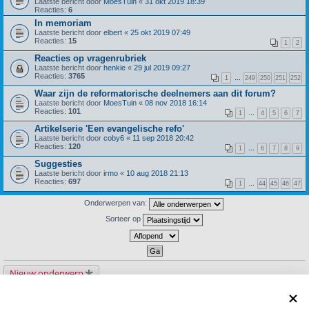
Laatste bericht door
MoesTuin
«
31 okt 2019 18:39
Reacties:
6
In memoriam
Laatste bericht door
elbert
«
25 okt 2019 07:49
Reacties:
15
1
2
Reacties op vragenrubriek
Laatste bericht door
henkie
«
29 jul 2019 09:27
Reacties:
3765
1
…
249
250
251
252
Waar zijn de reformatorische deelnemers aan dit forum?
Laatste bericht door
MoesTuin
«
08 nov 2018 16:14
Reacties:
101
1
…
4
5
6
7
Artikelserie 'Een evangelische refo'
Laatste bericht door
coby6
«
11 sep 2018 20:42
Reacties:
120
1
…
6
7
8
9
Suggesties
Laatste bericht door
irmo
«
10 aug 2018 21:13
Reacties:
697
1
…
44
45
46
47
Onderwerpen van:
Sorteer op
Nieuw onderwerp
30 onderwerpen
1
2