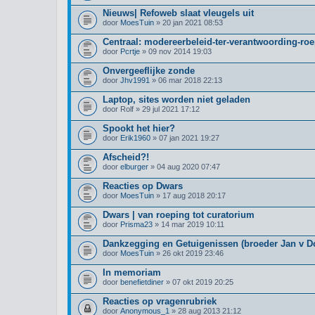
Nieuws| Refoweb slaat vleugels uit
door
MoesTuin
» 20 jan 2021 08:53
Centraal: modereerbeleid-ter-verantwoording-roe
door
Pcrtje
» 09 nov 2014 19:03
Onvergeeflijke zonde
door
Jhv1991
» 06 mar 2018 22:13
Laptop, sites worden niet geladen
door
Rolf
» 29 jul 2021 17:12
Spookt het hier?
door
Erik1960
» 07 jan 2021 19:27
Afscheid?!
door
elburger
» 04 aug 2020 07:47
Reacties op Dwars
door
MoesTuin
» 17 aug 2018 20:17
Dwars | van roeping tot curatorium
door
Prisma23
» 14 mar 2019 10:11
Dankzegging en Getuigenissen (broeder Jan v Do
door
MoesTuin
» 26 okt 2019 23:46
In memoriam
door
benefietdiner
» 07 okt 2019 20:25
Reacties op vragenrubriek
door
Anonymous_1
» 28 aug 2013 21:12