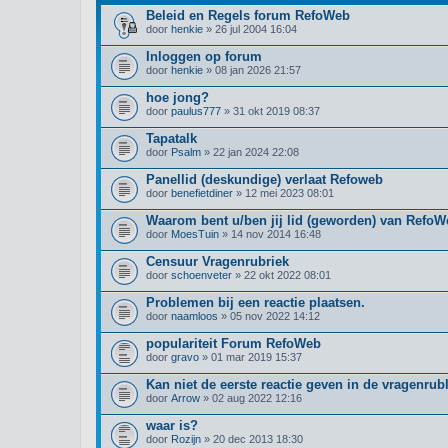
Beleid en Regels forum RefoWeb
door
henkie
» 26 jul 2004 16:04
Inloggen op forum
door
henkie
» 08 jan 2026 21:57
hoe jong?
door
paulus777
» 31 okt 2019 08:37
Tapatalk
door
Psalm
» 22 jan 2024 22:08
Panellid (deskundige) verlaat Refoweb
door
benefietdiner
» 12 mei 2023 08:01
Waarom bent u/ben jij lid (geworden) van Refo
door
MoesTuin
» 14 nov 2014 16:48
Censuur Vragenrubriek
door
schoenveter
» 22 okt 2022 08:01
Problemen bij een reactie plaatsen.
door
naamloos
» 05 nov 2022 14:12
populariteit Forum RefoWeb
door
gravo
» 01 mar 2019 15:37
Kan niet de eerste reactie geven in de vragenrub
door
Arrow
» 02 aug 2022 12:16
waar is?
door
Rozijn
» 20 dec 2013 18:30