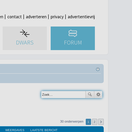
en
contact
adverteren
privacy
advertentievrij
DWARS
FORUM
30 onderwerpen
1
2
WEERGAVES
LAATSTE BERICHT