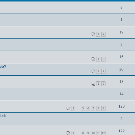
9
1
19
1
2
2
15
1
2
Web?
20
1
2
18
1
2
14
123
1
…
5
6
7
8
9
liek
2
172
1
…
8
9
10
11
12