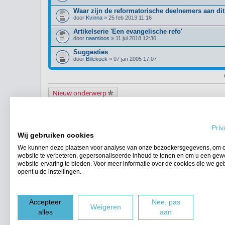
Waar zijn de reformatorische deelnemers aan di
door
Kvinna
» 25 feb 2013 11:16
Artikelserie 'Een evangelische refo'
door
naamloos
» 11 jul 2018 12:30
Suggesties
door
Billekoek
» 07 jan 2005 17:07
Nieuw onderwerp
Terug naar het forumoverzicht
Priv
WIE IS ER ONLINE
Wij gebruiken cookies
Gebruikers op dit forum: Geen geregistreerde gebruikers en 8 gasten
We kunnen deze plaatsen voor analyse van onze bezoekersgegevens, om 
FORUMPERMISSIES
website te verbeteren, gepersonaliseerde inhoud te tonen en om u een gew
Je
kunt niet
nieuwe berichten plaatsen in dit forum
website-ervaring te bieden. Voor meer informatie over de cookies die we ge
Je
kunt niet
reageren op onderwerpen in dit forum
opent u de instellingen.
Je
kunt niet
je eigen berichten wijzigen in dit forum
Je
kunt niet
je eigen berichten verwijderen in dit forum
Accepteer
Nee, pas
Forumoverzicht
Weigeren
alles
aan