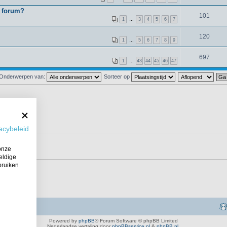
t forum?
101
1
…
3
4
5
6
7
120
1
…
5
6
7
8
9
697
1
…
43
44
45
46
47
Onderwerpen van:
Sorteer op
acybeleid
onze
eldige
bruiken
Powered by
phpBB
® Forum Software © phpBB Limited
Nederlandse vertaling door
phpBBservice.nl
&
phpBB.nl
.