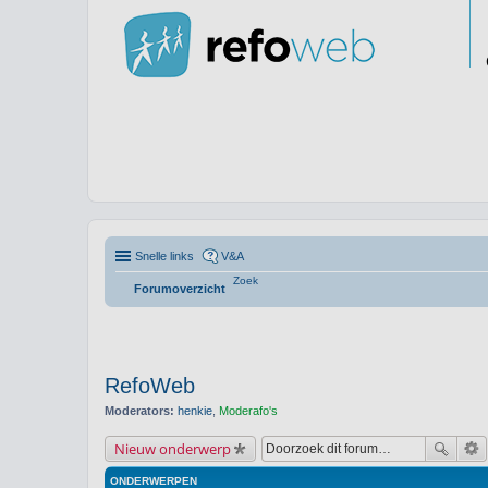
Snelle links
V&A
Zoek
Forumoverzicht
RefoWeb
Moderators:
henkie
,
Moderafo's
Nieuw onderwerp
ONDERWERPEN