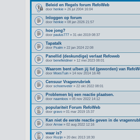
Beleid en Regels forum RefoWeb
door
henkie
» 26 jul 2004 16:04
Inloggen op forum
door
henkie
» 08 jan 2026 21:57
hoe jong?
door
paulus777
» 31 okt 2019 08:37
Tapatalk
door
Psalm
» 22 jan 2024 22:08
Panellid (deskundige) verlaat Refoweb
door
benefietdiner
» 12 mei 2023 08:01
Waarom bent u/ben jij lid (geworden) van Refo
door
MoesTuin
» 14 nov 2014 16:48
Censuur Vragenrubriek
door
schoenveter
» 22 okt 2022 08:01
Problemen bij een reactie plaatsen.
door
naamloos
» 05 nov 2022 14:12
populariteit Forum RefoWeb
door
gravo
» 01 mar 2019 15:37
Kan niet de eerste reactie geven in de vragenrub
door
Arrow
» 02 aug 2022 12:16
waar is?
door
Rozijn
» 20 dec 2013 18:30