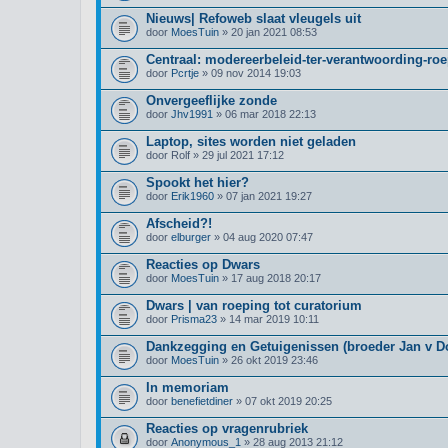
Nieuws| Refoweb slaat vleugels uit
door
MoesTuin
» 20 jan 2021 08:53
Centraal: modereerbeleid-ter-verantwoording-roe
door
Pcrtje
» 09 nov 2014 19:03
Onvergeeflijke zonde
door
Jhv1991
» 06 mar 2018 22:13
Laptop, sites worden niet geladen
door
Rolf
» 29 jul 2021 17:12
Spookt het hier?
door
Erik1960
» 07 jan 2021 19:27
Afscheid?!
door
elburger
» 04 aug 2020 07:47
Reacties op Dwars
door
MoesTuin
» 17 aug 2018 20:17
Dwars | van roeping tot curatorium
door
Prisma23
» 14 mar 2019 10:11
Dankzegging en Getuigenissen (broeder Jan v Do
door
MoesTuin
» 26 okt 2019 23:46
In memoriam
door
benefietdiner
» 07 okt 2019 20:25
Reacties op vragenrubriek
door
Anonymous_1
» 28 aug 2013 21:12