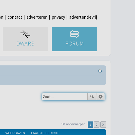
en
contact
adverteren
privacy
advertentievrij
DWARS
FORUM
30 onderwerpen
1
2
WEERGAVES
LAATSTE BERICHT