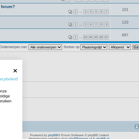
t forum?
101
1
…
3
4
5
6
7
120
1
…
5
6
7
8
9
697
1
…
43
44
45
46
47
Onderwerpen van:
Sorteer op
acybeleid
onze
eldige
bruiken
Powered by
phpBB
® Forum Software © phpBB Limited
Nederlandse vertaling door
phpBBservice.nl
&
phpBB.nl
.