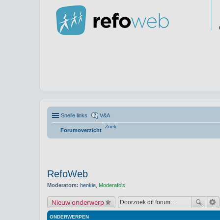
Snelle links
V&A
Zoek
Forumoverzicht
RefoWeb
Moderators:
henkie
,
Moderafo's
Nieuw onderwerp
ONDERWERPEN