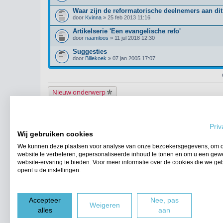
Waar zijn de reformatorische deelnemers aan di
door
Kvinna
» 25 feb 2013 11:16
Artikelserie 'Een evangelische refo'
door
naamloos
» 11 jul 2018 12:30
Suggesties
door
Billekoek
» 07 jan 2005 17:07
Nieuw onderwerp
Terug naar het forumoverzicht
Priv
WIE IS ER ONLINE
Wij gebruiken cookies
Gebruikers op dit forum: Geen geregistreerde gebruikers en 5 gasten
We kunnen deze plaatsen voor analyse van onze bezoekersgegevens, om 
FORUMPERMISSIES
website te verbeteren, gepersonaliseerde inhoud te tonen en om u een gew
Je
kunt niet
nieuwe berichten plaatsen in dit forum
website-ervaring te bieden. Voor meer informatie over de cookies die we ge
Je
kunt niet
reageren op onderwerpen in dit forum
opent u de instellingen.
Je
kunt niet
je eigen berichten wijzigen in dit forum
Je
kunt niet
je eigen berichten verwijderen in dit forum
Accepteer
Nee, pas
Forumoverzicht
Weigeren
alles
aan