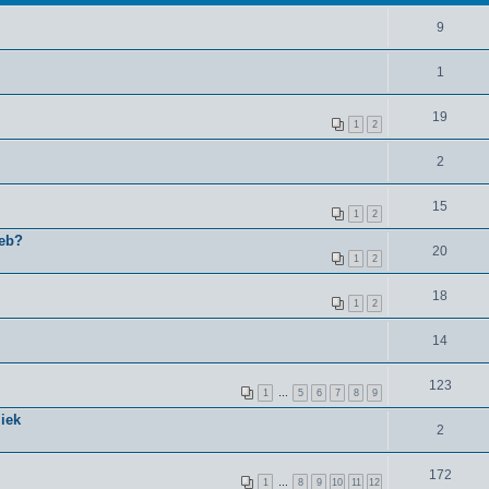
9
1
19
1
2
2
15
1
2
Web?
20
1
2
18
1
2
14
123
1
…
5
6
7
8
9
liek
2
172
1
…
8
9
10
11
12