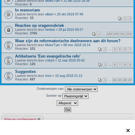
Laatste bericht door
MoesTuin
«
31 okt 2019 18:39
Reacties:
6
In memoriam
Laatste bericht door
elbert
«
25 okt 2019 07:49
Reacties:
15
1
2
Reacties op vragenrubriek
Laatste bericht door
henkie
«
29 jul 2019 09:27
Reacties:
3765
1
…
249
250
251
252
Waar zijn de reformatorische deelnemers aan dit forum?
Laatste bericht door
MoesTuin
«
08 nov 2018 16:14
Reacties:
101
1
…
4
5
6
7
Artikelserie 'Een evangelische refo'
Laatste bericht door
coby6
«
11 sep 2018 20:42
Reacties:
120
1
…
6
7
8
9
Suggesties
Laatste bericht door
irmo
«
10 aug 2018 21:13
Reacties:
697
1
…
44
45
46
47
Onderwerpen van:
Sorteer op
Nieuw onderwerp
30 onderwerpen
1
2