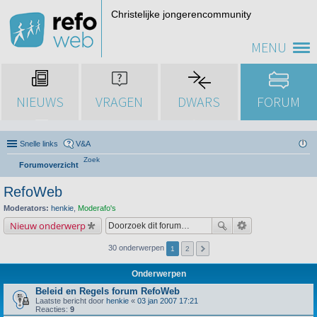
Christelijke jongerencommunity
MENU
NIEUWS
VRAGEN
DWARS
FORUM
Snelle links
V&A
Zoek
Forumoverzicht
RefoWeb
Moderators:
henkie
,
Moderafo's
Nieuw onderwerp
30 onderwerpen
1
2
Onderwerpen
Beleid en Regels forum RefoWeb
Laatste bericht door
henkie
«
03 jan 2007 17:21
Reacties:
9