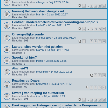
Laatste bericht door
elburger
«
04 jul 2022 07:14
Reacties:
172
1
…
9
10
11
12
Nieuws| Refoweb slaat vleugels uit
Laatste bericht door
Marnix
«
21 jan 2022 20:37
Reacties:
10
Centraal: modereerbeleid-ter-verantwoording-roep-topic 3
Laatste bericht door
Lydia63
«
06 sep 2021 11:57
Reacties:
1097
1
…
71
72
73
74
Onvergeeflijke zonde
Laatste bericht door
Marinus1102
«
24 aug 2021 06:04
Reacties:
105
1
…
5
6
7
8
Laptop, sites worden niet geladen
Laatste bericht door
Marnix
«
13 aug 2021 13:13
Reacties:
8
Spookt het hier?
Laatste bericht door
Pcrtje
«
08 jan 2021 12:56
Reacties:
7
Afscheid?!
Laatste bericht door
MoesTuin
«
14 dec 2020 22:15
Reacties:
34
1
2
3
Reacties op Dwars
Laatste bericht door
StillAwake
«
05 aug 2020 11:58
Reacties:
46
1
2
3
4
Dwars | van roeping tot curatorium
Laatste bericht door
irmo
«
05 jun 2020 19:19
Reacties:
221
1
…
12
13
14
15
Dankzegging en Getuigenissen (broeder Jan v Dooijeweert)