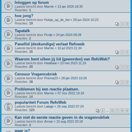
Inloggen op forum
Laatste bericht door
Marnix
«
13 jan 2026 18:35
Reacties:
1
hoe jong?
Laatste bericht door
Huisje_op_de_hei
«
28 jun 2024 10:23
Reacties:
19
1
2
Tapatalk
Laatste bericht door
Pcrtje
«
24 jan 2024 09:28
Reacties:
2
Panellid (deskundige) verlaat Refoweb
Laatste bericht door
Marnix
«
10 jul 2023 21:34
Reacties:
15
1
2
Waarom bent u/ben jij lid (geworden) van RefoWeb?
Laatste bericht door
Haaibaai
«
10 mei 2023 11:19
Reacties:
20
1
2
Censuur Vragenrubriek
Laatste bericht door
Prisma23
«
28 jan 2023 10:28
Reacties:
18
1
2
Problemen bij een reactie plaatsen.
Laatste bericht door
Marnix
«
07 nov 2022 19:18
Reacties:
14
populariteit Forum RefoWeb
Laatste bericht door
Lalage
«
26 sep 2022 07:24
Reacties:
123
1
…
6
7
8
9
Kan niet de eerste reactie geven in de vragenrubliek
Laatste bericht door
Arrow
«
15 aug 2022 20:18
Reacties:
2
waar is?